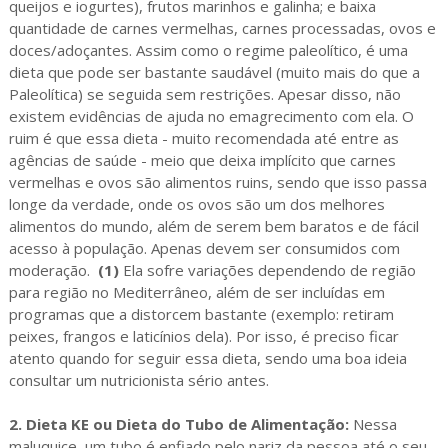
queijos e iogurtes), frutos marinhos e galinha; e baixa
quantidade de carnes vermelhas, carnes processadas, ovos e
doces/adoçantes. Assim como o regime paleolítico, é uma
dieta que pode ser bastante saudável (muito mais do que a
Paleolítica) se seguida sem restrições. Apesar disso, não
existem evidências de ajuda no emagrecimento com ela. O
ruim é que essa dieta - muito recomendada até entre as
agências de saúde - meio que deixa implícito que carnes
vermelhas e ovos são alimentos ruins, sendo que isso passa
longe da verdade, onde os ovos são um dos melhores
alimentos do mundo, além de serem bem baratos e de fácil
acesso à população. Apenas devem ser consumidos com
moderação.
(1)
Ela sofre variações dependendo de região
para região no Mediterrâneo, além de ser incluídas em
programas que a distorcem bastante (exemplo: retiram
peixes, frangos e laticínios dela). Por isso, é preciso ficar
atento quando for seguir essa dieta, sendo uma boa ideia
consultar um nutricionista sério antes.
2. Dieta KE ou Dieta do Tubo de Alimentação:
Nessa
maluquice, um tubo é enfiado pelo nariz da pessoa até o seu