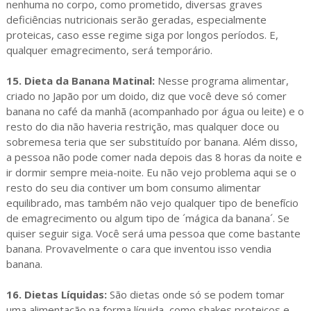
nenhuma no corpo, como prometido, diversas graves
deficiências nutricionais serão geradas, especialmente
proteicas, caso esse regime siga por longos períodos. E,
qualquer emagrecimento, será temporário.
15. Dieta da Banana Matinal:
Nesse programa alimentar,
criado no Japão por um doido, diz que você deve só comer
banana no café da manhã (acompanhado por água ou leite) e o
resto do dia não haveria restrição, mas qualquer doce ou
sobremesa teria que ser substituído por banana. Além disso,
a pessoa não pode comer nada depois das 8 horas da noite e
ir dormir sempre meia-noite. Eu não vejo problema aqui se o
resto do seu dia contiver um bom consumo alimentar
equilibrado, mas também não vejo qualquer tipo de benefício
de emagrecimento ou algum tipo de ´mágica da banana´. Se
quiser seguir siga. Você será uma pessoa que come bastante
banana. Provavelmente o cara que inventou isso vendia
banana.
16. Dietas Líquidas:
São dietas onde só se podem tomar
uma alimentação na forma líquida, como shakes proteicos e