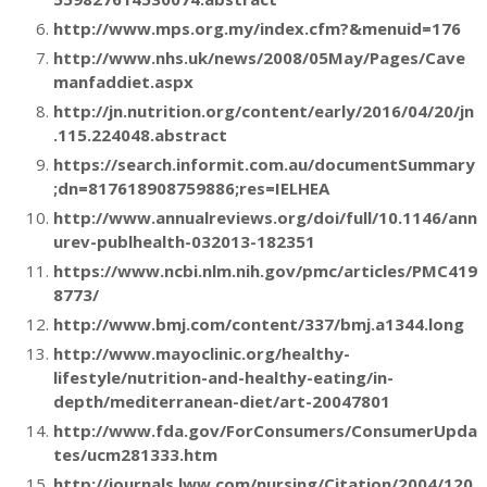
http://www.mps.org.my/index.cfm?&menuid=176
http://www.nhs.uk/news/2008/05May/Pages/Cave
manfaddiet.aspx
http://jn.nutrition.org/content/early/2016/04/20/jn
.115.224048.abstract
https://search.informit.com.au/documentSummary
;dn=817618908759886;res=IELHEA
http://www.annualreviews.org/doi/full/10.1146/ann
urev-publhealth-032013-182351
https://www.ncbi.nlm.nih.gov/pmc/articles/PMC419
8773/
http://www.bmj.com/content/337/bmj.a1344.long
http://www.mayoclinic.org/healthy-
lifestyle/nutrition-and-healthy-eating/in-
depth/mediterranean-diet/art-20047801
http://www.fda.gov/ForConsumers/ConsumerUpda
tes/ucm281333.htm
http://journals.lww.com/nursing/Citation/2004/120