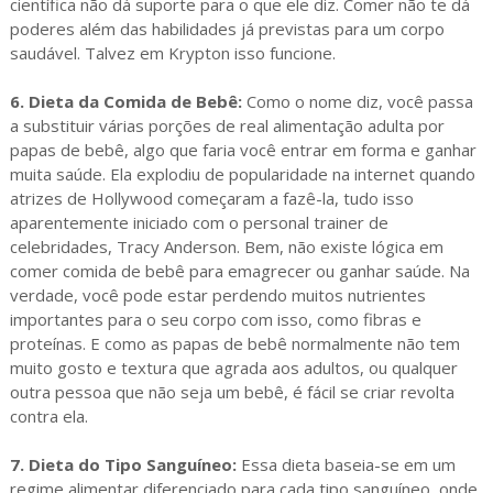
científica não dá suporte para o que ele diz. Comer não te dá
poderes além das habilidades já previstas para um corpo
saudável. Talvez em Krypton isso funcione.
6. Dieta da Comida de Bebê:
Como o nome diz, você passa
a substituir várias porções de real alimentação adulta por
papas de bebê, algo que faria você entrar em forma e ganhar
muita saúde. Ela explodiu de popularidade na internet quando
atrizes de Hollywood começaram a fazê-la, tudo isso
aparentemente iniciado com o personal trainer de
celebridades, Tracy Anderson. Bem, não existe lógica em
comer comida de bebê para emagrecer ou ganhar saúde. Na
verdade, você pode estar perdendo muitos nutrientes
importantes para o seu corpo com isso, como fibras e
proteínas. E como as papas de bebê normalmente não tem
muito gosto e textura que agrada aos adultos, ou qualquer
outra pessoa que não seja um bebê, é fácil se criar revolta
contra ela.
7. Dieta do Tipo Sanguíneo:
Essa dieta baseia-se em um
regime alimentar diferenciado para cada tipo sanguíneo, onde