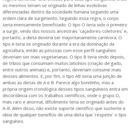
os mesmos teriam se originado de linhas evolutivas
diferenciadas dentro da sociedade humana seguindo uma
ordem clara de surgimento. Seguindo essa regra, o corpo
seria imensamente beneficiado. O tipo O teria sido o primeiro
a surgir, vindo dos nossos ancestrais ´caçadores-coletores´ e,
portanto, a dieta deveria ser majoritariamente carnívora. O
tipo A teria se originado durante a era da dominação da
agricultura, então as pessoas com esse perfil sanguíneo
deveriam ser mais vegetarianas. O tipo B teria vindo depois,
de tribos que consumiam muitos laticínios (criação de gado,
entre outros animais) e, portanto, deveriam consumir mais
desses alimentos. E, por fim, o tipo AB seria uma junção de
ambas as dietas de A e B. Parece algo bonitinho, mas a
própria origem cronológica desses tipos sanguíneos entra em
discordância com os trabalhos científicos, onde o grupo O,
mais raro e anormal, dificilmente teria se originado antes do
A-B. Além disso, não existe suporte científico que sustente a
ideia de qualquer benefício de uma dieta que ´respeite´ o tipo
sanguíneo.