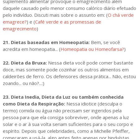
suplemento alimentar provoque o emagrecimento além
daquele causado pelo menor consumo calórico diário efetuado
pelo indivíduo. Discuti mais sobre o assunto em: (
O chá verde
emagrece?
) e (
Café verde e as promessas de
emagrecimento
)
21. Dietas baseadas em Homeopatia:
Bem, se você
acredita em homeopatia... (
Homeopatia ou Homeofarsa?
)
22. Dieta da Bruxa:
Nessa dieta você pode comer bastante
doce, mas somente pode cozinhar os outros alimentos em
caldeirões de ferro. Os defensores dessa prática... Não, estou
zoando... ou não?...:)
23. Dieta
Inedia, Dieta da Luz ou também conhecida
como Dieta da Respiração:
Nessa idiotice (desculpa o
termo) comida ou água não precisam ser ingeridos pela
pessoa para que ela consiga sobreviver, onde apenas a luz
solar e o ar à sua volta seriam suficientes para o seu corpo e
espírito. Depois que celebridades, como a
Michelle Pfeiffer,
começaram a usá-la, algo antes feito apenas por hinduístas