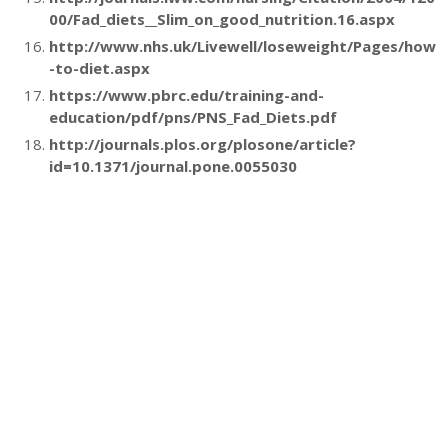
00/Fad_diets__Slim_on_good_nutrition.16.aspx
http://www.nhs.uk/Livewell/loseweight/Pages/how
-to-diet.aspx
https://www.pbrc.edu/training-and-
education/pdf/pns/PNS_Fad_Diets.pdf
http://journals.plos.org/plosone/article?
id=10.1371/journal.pone.0055030