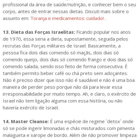
profissional da área de saúde/nutrição, e conhecer bem o seu
corpo, antes de entrar nessas dietas. Discuti mais sobre o
assunto em:
Toranja e medicamentos: cuidado!
.
13. Dieta das Forças Israelitas:
Ficando popular nos anos
de 1970, essa seria a dieta, supostamente, seguida pelos
recrutas das Forças militares de Israel. Basicamente, a
pessoa fica dois dias comendo só maçãs, dois dias só
comendo queijo, dois dias só comendo frango e dois dias só
comendo salada, sendo isso feito de forma consecutiva. É
também permito beber café ou chá preto sem adoçantes.
Não é preciso dizer que isso não é saudável e não é uma boa
maneira de perder peso porque não dá para levar essa
irresponsabilidade por muito tempo. Ah, e claro, o exército de
Israel não tem ligação alguma com essa história, ou não
haveria exército de Israel.
14. Master Cleanse:
É uma espécie de regime ´detox´ onde
só se pode ingerir limonadas e chás misturados com pimenta
malagueta e xarope de bordo. Além de não promover limpeza