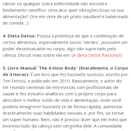
câncer ou qualquer outra enfermidade não encontra
fundamento científico. Uma dica: quer vibrações boas na sua
alimentação? Ore em cima de um prato saudável e balanceado
de comida...:)
4. Dieta Detox:
Possui a premissa de que a combinação de
certos alimentos, especialmente sucos ´verdes´, possuem um
poder desintoxicante no corpo, algo não suportado pela
ciência. Discuti mais sobre ela em: (
A dieta Detox funciona?
)
5. Livro-Manual ´The 4-Hour Body´ (literalmente, o Corpo
de 4 Horas):
É um livro que fez bastante sucesso, escrito por
Tim Ferriss, e publicado em 2010. Basicamente, o autor diz
ter reunido centenas de entrevistas com profissionais de
saúde e fez estudos analíticos com o próprio corpo para
descobrir o melhor estilo de vida e alimentação, onde você
poderia emagrecer bastante (e de forma rápida), aumentar
drasticamente suas habilidades sexuais e, por fim, se tornar
um super humano. Bem, não é preciso dizer que ele meio que
inventou tudo da cabeça sem vergonha dele. A comunidade