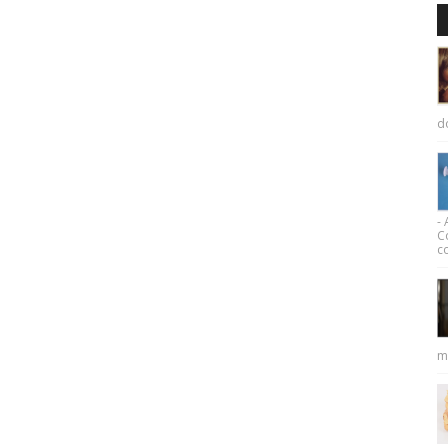
d
-
C
co
m