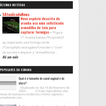
ÚLTIMAS NOTÍCIAS
SAtualizadoNews
Nova espécie descrita de
aranha usa uma sofisticada
armadilha de teia para
capturar formigas
-
*Figura
1*. Aranha-balista (*Propostira*
sp.) esperando uma formiga-verde
(*Oecophylla smaragdina*) morder o "cone"
da sua teia e disparar a "armadilha bal...
Há um mês
POPULARES DA SEMANA
Qual é o tamanho do canal vaginal e do
útero?
- Atualizado no dia 19 de fevereiro de
2026 - O trato reprodutivo das
êmeas de humanos modernos ( Homo sapiens )
ormalmente con...