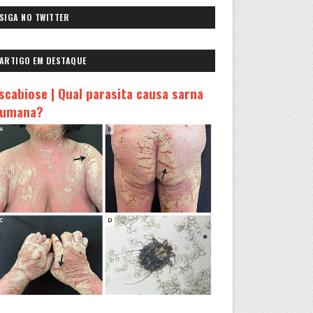
SIGA NO TWITTER
ARTIGO EM DESTAQUE
scabiose | Qual parasita causa sarna
umana?