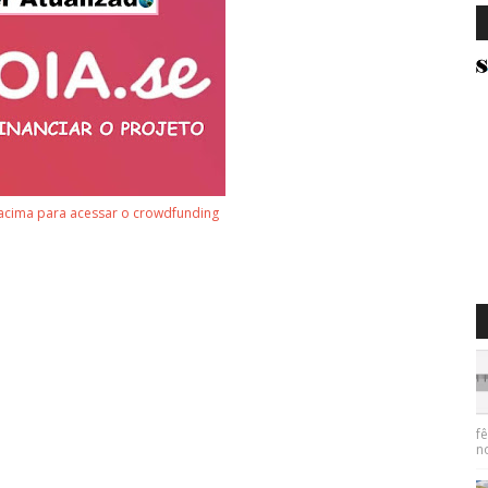
acima para acessar o crowdfunding
f
n