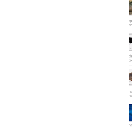
q
os
d
p
n
no
no