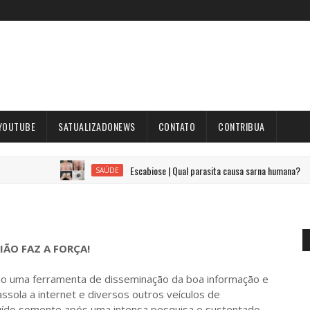
YOUTUBE
SATUALIZADONEWS
CONTATO
CONTRIBUA
Escabiose | Qual parasita causa sarna humana?
SAÚDE
IÃO FAZ A FORÇA!
uma ferramenta de disseminação da boa informação e
sola a internet e diversos outros veículos de
ruído somente após uma intensa pesquisa e sustentado