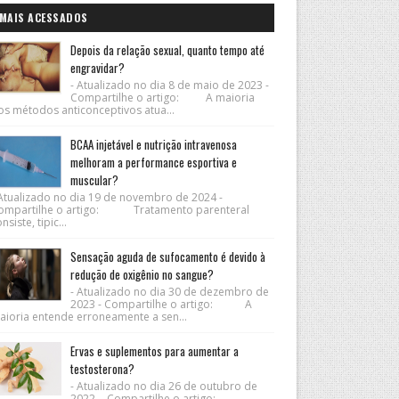
MAIS ACESSADOS
Depois da relação sexual, quanto tempo até
engravidar?
- Atualizado no dia 8 de maio de 2023 -
Compartilhe o artigo: A maioria
os métodos anticonceptivos atua...
BCAA injetável e nutrição intravenosa
melhoram a performance esportiva e
muscular?
 Atualizado no dia 19 de novembro de 2024 -
ompartilhe o artigo: Tratamento parenteral
nsiste, tipic...
Sensação aguda de sufocamento é devido à
redução de oxigênio no sangue?
- Atualizado no dia 30 de dezembro de
2023 - Compartilhe o artigo: A
aioria entende erroneamente a sen...
Ervas e suplementos para aumentar a
testosterona?
- Atualizado no dia 26 de outubro de
2022 - Compartilhe o artigo: