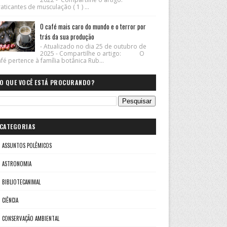
aticantes de musculação ( 1 ) ...
O café mais caro do mundo e o terror por
trás da sua produção
- Atualizado no dia 25 de outubro de
2025 - Compartilhe o artigo: O
fé pertence à família botânica Rub...
O QUE VOCÊ ESTÁ PROCURANDO?
CATEGORIAS
ASSUNTOS POLÊMICOS
ASTRONOMIA
BIBLIOTECANIMAL
CIÊNCIA
CONSERVAÇÃO AMBIENTAL