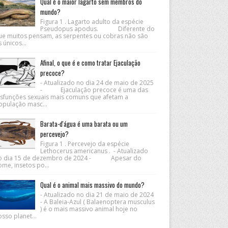
Qual é o maior lagarto sem membros do
mundo?
Figura 1 . Lagarto adulto da espécie
Pseudopus apodus. Diferente do
ue muitos pensam, as serpentes ou cobras não são
 únicos...
Afinal, o que é e como tratar Ejaculação
precoce?
- Atualizado no dia 24 de maio de 2025
- Ejaculação precoce é uma das
isfunções sexuais mais comuns que afetam a
opulação masc...
Barata-d'água é uma barata ou um
percevejo?
Figura 1 . Percevejo da espécie
Lethocerus americanus . - Atualizado
o dia 15 de dezembro de 2024 - Apesar do
me, insetos po...
Qual é o animal mais massivo do mundo?
- Atualizado no dia 21 de maio de 2024
- A Baleia-Azul ( Balaenoptera musculus
) é o mais massivo animal hoje no
sso planet...