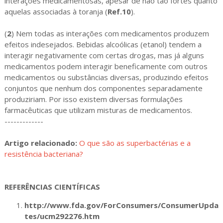
interações medicamentosas, apesar de não tão fortes quanto
aquelas associadas à toranja (
Ref.10
).
(
2
) Nem todas as interações com medicamentos produzem
efeitos indesejados. Bebidas alcoólicas (etanol) tendem a
interagir negativamente com certas drogas, mas já alguns
medicamentos podem interagir beneficamente com outros
medicamentos ou substâncias diversas, produzindo efeitos
conjuntos que nenhum dos componentes separadamente
produziriam. Por isso existem diversas formulações
farmacêuticas que utilizam misturas de medicamentos.
-------------
A
rtigo relacionado:
O que são as superbactérias e a
resistência bacteriana?
REFERÊNCIAS CIENTÍFICAS
http://www.fda.gov/ForConsumers/ConsumerUpda
tes/ucm292276.htm