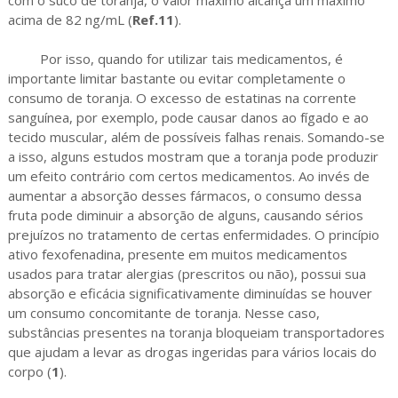
com o suco de toranja, o valor máximo alcança um máximo
acima de 82 ng/mL (
Ref.11
).
Por isso, quando for utilizar tais medicamentos, é
importante limitar bastante ou evitar completamente o
consumo de toranja. O excesso de estatinas na corrente
sanguínea, por exemplo, pode causar danos ao fígado e ao
tecido muscular, além de possíveis falhas renais. Somando-se
a isso, alguns estudos mostram que a toranja pode produzir
um efeito contrário com certos medicamentos. Ao invés de
aumentar a absorção desses fármacos, o consumo dessa
fruta pode diminuir a absorção de alguns, causando sérios
prejuízos no tratamento de certas enfermidades. O princípio
ativo fexofenadina, presente em muitos medicamentos
usados para tratar alergias (prescritos ou não), possui sua
absorção e eficácia significativamente diminuídas se houver
um consumo concomitante de toranja. Nesse caso,
substâncias presentes na toranja bloqueiam transportadores
que ajudam a levar as drogas ingeridas para vários locais do
corpo
(
1
).