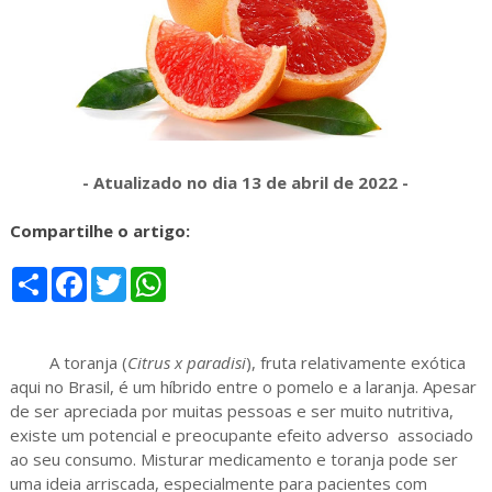
- Atualizado no dia 13 de abril de 2022 -
Compartilhe o artigo:
S
F
T
W
h
a
w
h
a
c
i
a
r
e
t
t
e
b
t
s
A toranja (
Citrus x paradisi
), fruta relativamente exótica
o
e
A
o
r
p
aqui no Brasil, é um híbrido entre o pomelo e a laranja. Apesar
k
p
de ser apreciada por muitas pessoas e ser muito nutritiva,
existe um potencial e preocupante efeito adverso associado
ao seu consumo. Misturar medicamento e toranja pode ser
uma ideia arriscada, especialmente para pacientes com