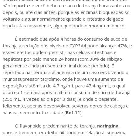
não importa se você bebeu o suco de toranja horas antes ou
depois, ou até dias antes, porque as enzimas bloqueadas só
voltarão a atuar normalmente quando o intestino delgado
produzi-las novamente, algo que pode demorar um pouco.
É estimado que após 4 horas do consumo de suco de
toranja a redução dos níveis de CYP3A4 pode alcançar 47%, e
esses efeitos podem persistir nas células intestinais e
hepáticas por pelo menos 24 horas (com 30% de inibição
geralmente ainda presente no final desse período). É
reportado na literatura acadêmica de um caso envolvendo o
imunossupressor tacrolimo, onde houve uma aumento da
exposição sistêmica de 4,7 ng/mL para 47,4 ng/mL, o qual
ocorreu 1 semana após o último consumo de suco de toranja
(250 mL, 4 vezes ao dia por 3 dias), e onde o paciente,
felizmente, apenas desenvolveu severas dores de cabeça e
náusea, sem nefrotoxicidade (
Ref.11
).
O flavonoide predominante da toranja,
naringina
,
parece também ter efeito inibitório em relação à isoenzima