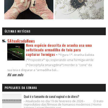
ÚLTIMAS NOTÍCIAS
SAtualizadoNews
Nova espécie descrita de aranha usa uma
sofisticada armadilha de teia para
capturar formigas
-
*Figura 1*. Aranha-balista
(*Propostira* sp.) esperando uma formiga-verde
(*Oecophylla smaragdina*) morder o "cone" da
sua teia e disparar a "armadilha bal...
Há um mês
POPULARES DA SEMANA
Qual é o tamanho do canal vaginal e do útero?
- Atualizado no dia 19 de fevereiro de 2026 - O trato
reprodutivo das fêmeas de humanos modernos ( Homo
sapiens ) normalmente con...