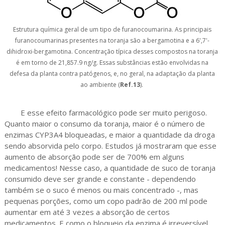
Estrutura química geral de um tipo de furanocoumarina. As principais
furanocoumarinas presentes na toranja são a bergamotina e a 6',7'-
dihidroxi-bergamotina. Concentração típica desses compostos na toranja
é em torno de 21,857.9 ng/g. Essas substâncias estão envolvidas na
defesa da planta contra patógenos, e, no geral, na adaptação da planta
ao ambiente (
Ref.13
).
E esse efeito farmacológico pode ser muito perigoso.
Quanto maior o consumo da toranja, maior é o número de
enzimas CYP3A4 bloqueadas, e maior a quantidade da droga
sendo absorvida pelo corpo. Estudos já mostraram que esse
aumento de absorção pode ser de 700% em alguns
medicamentos! Nesse caso, a quantidade de suco de toranja
consumido deve ser grande e constante - dependendo
também se o suco é menos ou mais concentrado -, mas
pequenas porções, como um copo padrão de 200 ml pode
aumentar em até 3 vezes a absorção de certos
medicamentos. E como o bloqueio da enzima é irreversível,