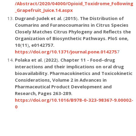
/Abstract/2020/04000/Opioid_Toxidrome_Following
_Grapefruit_Juice.14.aspx
Dugrand-Judek et al.
(
2015
)
. The Distribution of
Coumarins and Furanocoumarins in Citrus Species
Closely Matches Citrus Phylogeny and Reflects the
Organization of Biosynthetic Pathways. PloS one,
10
(
11
)
, e0142757.
https://doi.org/10.1371/journal.pone.014275
7
Polaka et al.
(
2022
)
. Chapter 11 - Food–drug
interactions and their implications on oral drug
bioavailability. Pharmacokinetics and Toxicokinetic
Considerations, Volume 2 in Advances in
Pharmaceutical Product Development and
Research, Pages 263-289.
https://doi.org/10.1016/B978-0-323-98367-9.00002-
0