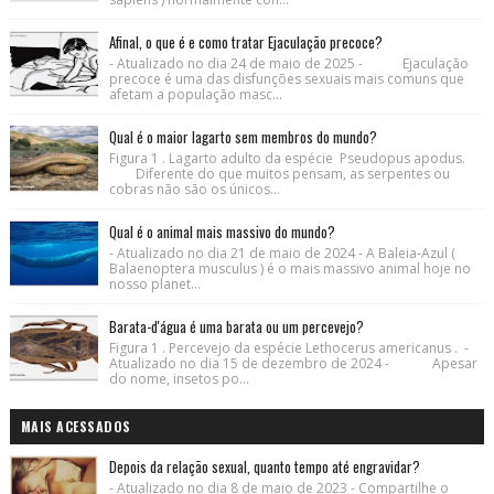
Afinal, o que é e como tratar Ejaculação precoce?
- Atualizado no dia 24 de maio de 2025 - Ejaculação
precoce é uma das disfunções sexuais mais comuns que
afetam a população masc...
Qual é o maior lagarto sem membros do mundo?
Figura 1 . Lagarto adulto da espécie Pseudopus apodus.
Diferente do que muitos pensam, as serpentes ou
cobras não são os únicos...
Qual é o animal mais massivo do mundo?
- Atualizado no dia 21 de maio de 2024 - A Baleia-Azul (
Balaenoptera musculus ) é o mais massivo animal hoje no
nosso planet...
Barata-d'água é uma barata ou um percevejo?
Figura 1 . Percevejo da espécie Lethocerus americanus . -
Atualizado no dia 15 de dezembro de 2024 - Apesar
do nome, insetos po...
MAIS ACESSADOS
Depois da relação sexual, quanto tempo até engravidar?
- Atualizado no dia 8 de maio de 2023 - Compartilhe o