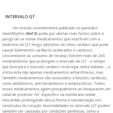
INTERVALO QT
Um estudo recentemente publicado no periódico
HeartRhythm
(
Ref.9
) pediu por alertas mais fortes sobre o
perigo de se tomar medicamentos que interfiram com a
síndrome do QT-longo (distúrbio do ritmo cardíaco que pode
causar batimentos cardíacos acelerados e caóticos)
concomitante ao consumo de toranja. Existem mais de 200
medicamentos que prolongam o intervalo de QT - o tempo
que leva para o músculo cardíaco recarregar entre batidas -, e
a lista inclui não apenas medicamentos antiarrítmicos, mas
também medicamentos não associados a funções cardíacas,
como antibióticos, anti-histamínicos e antipsicóticos. Todos
esses medicamentos agem principalmente ao bloquearem um
canal de potássio 'IKr' específico na membrana celular
miocardial, prolongando dessa forma a repolarização nos
ventrículos do coração. Anormalidades no intervalo QT podem
também ser causadas por condições genéticas, como a