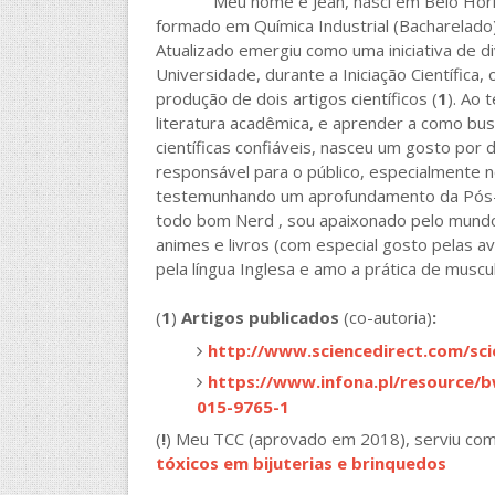
Meu nome é Jean, nasci em Belo Horizon
formado em Química Industrial (Bacharelado
Atualizado emergiu como uma iniciativa de div
Universidade, durante a Iniciação Científica,
produção de dois artigos científicos (
1
). Ao 
literatura acadêmica, e aprender a como bu
científicas confiáveis, nasceu um gosto por d
responsável para o público, especialmente 
testemunhando um aprofundamento da Pós-
todo bom Nerd , sou apaixonado pelo mundo 
animes e livros (com especial gosto pelas av
pela língua Inglesa e amo a prática de muscul
(
1
)
Artigos publicados
(co-autoria)
:
http://www.sciencedirect.com/sci
https://www.infona.pl/resource/
015-9765-1
(
!
) Meu TCC (aprovado em 2018), serviu com
tóxicos em bijuterias e brinquedos