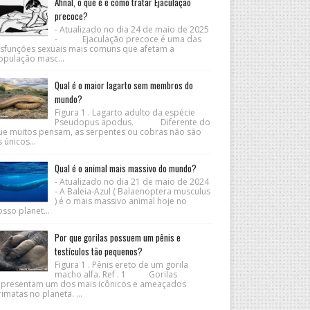
Afinal, o que é e como tratar Ejaculação
precoce?
- Atualizado no dia 24 de maio de 2025
- Ejaculação precoce é uma das
isfunções sexuais mais comuns que afetam a
opulação masc...
Qual é o maior lagarto sem membros do
mundo?
Figura 1 . Lagarto adulto da espécie
Pseudopus apodus. Diferente do
ue muitos pensam, as serpentes ou cobras não são
 únicos...
Qual é o animal mais massivo do mundo?
- Atualizado no dia 21 de maio de 2024
- A Baleia-Azul ( Balaenoptera musculus
) é o mais massivo animal hoje no
sso planet...
Por que gorilas possuem um pênis e
testículos tão pequenos?
Figura 1 . Pênis ereto de um gorila
macho alfa. Ref . 1 Gorilas
epresentam um dos mais icônicos e ameaçados
imatas no planeta. ...