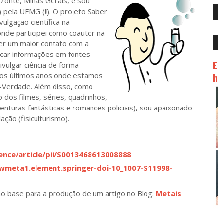
te, Minas Gerais, e sou
) pela UFMG (
!
). O projeto Saber
ulgação científica na
 onde participei como coautor na
ter um maior contato com a
scar informações em fontes
E
ivulgar ciência de forma
nos últimos anos onde estamos
h
Verdade. Além disso, como
dos filmes, séries, quadrinhos,
enturas fantásticas e romances policiais), sou apaixonado
ação (fisiculturismo).
ence/article/pii/S0013468613008888
bwmeta1.element.springer-doi-10_1007-S11998-
o base para a produção de um artigo no Blog:
Metais