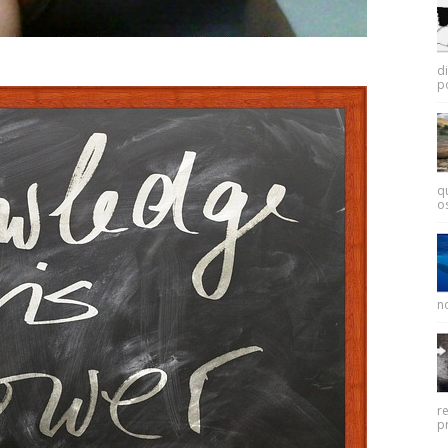
d
p
q
os
no
r
pr