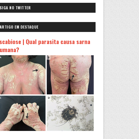
SIGA NO TWITTER
ARTIGO EM DESTAQUE
scabiose | Qual parasita causa sarna
umana?