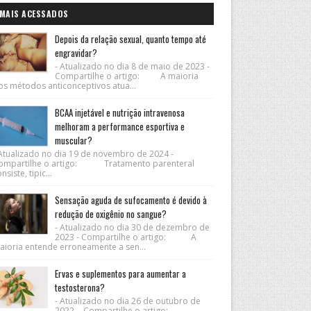
MAIS ACESSADOS
Depois da relação sexual, quanto tempo até
engravidar?
- Atualizado no dia 8 de maio de 2023 -
Compartilhe o artigo: A maioria
os métodos anticonceptivos atua...
BCAA injetável e nutrição intravenosa
melhoram a performance esportiva e
muscular?
 Atualizado no dia 19 de novembro de 2024 -
ompartilhe o artigo: Tratamento parenteral
nsiste, tipic...
Sensação aguda de sufocamento é devido à
redução de oxigênio no sangue?
- Atualizado no dia 30 de dezembro de
2023 - Compartilhe o artigo: A
aioria entende erroneamente a sen...
Ervas e suplementos para aumentar a
testosterona?
- Atualizado no dia 26 de outubro de
2022 - Compartilhe o artigo: