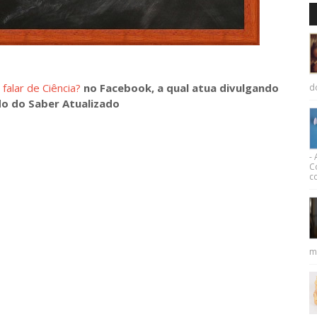
falar de Ciência?
no Facebook, a qual atua divulgando
d
o do Saber Atualizado
-
C
co
m