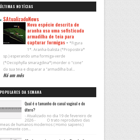
ÚLTIMAS NOTÍCIAS
SAtualizadoNews
Nova espécie descrita de
aranha usa uma sofisticada
armadilha de teia para
capturar formigas
-
*Figura
1*. Aranha-balista (*Propostira*
sp.) esperando uma formiga-verde
(*Oecophylla smaragdina*) morder o "cone"
da sua teia e disparar a "armadilha bal...
Há um mês
POPULARES DA SEMANA
Qual é o tamanho do canal vaginal e do
útero?
- Atualizado no dia 19 de fevereiro de
2026 - O trato reprodutivo das
êmeas de humanos modernos ( Homo sapiens )
ormalmente con...