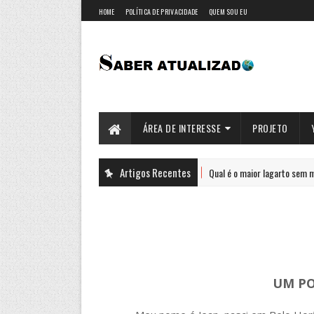
HOME
POLÍTICA DE PRIVACIDADE
QUEM SOU EU
ÁREA DE INTERESSE
PROJETO
Artigos Recentes
Qual é o maior lagarto sem membros do 
CIÊNCIA
UM PO