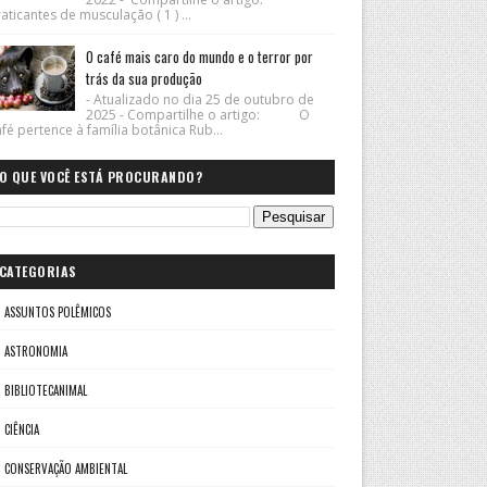
aticantes de musculação ( 1 ) ...
O café mais caro do mundo e o terror por
trás da sua produção
- Atualizado no dia 25 de outubro de
2025 - Compartilhe o artigo: O
fé pertence à família botânica Rub...
O QUE VOCÊ ESTÁ PROCURANDO?
CATEGORIAS
ASSUNTOS POLÊMICOS
ASTRONOMIA
BIBLIOTECANIMAL
CIÊNCIA
CONSERVAÇÃO AMBIENTAL