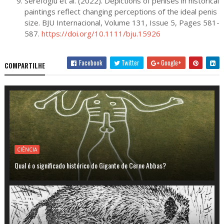
Serefoglu et al. (2022). Depictions of penises in historical
paintings reflect changing perceptions of the ideal penis
size. BJU Internacional, Volume 131, Issue 5, Pages 581-
587.
https://doi.org/10.1111/bju.15926
Facebook
Twitter
Google+
COMPARTILHE
CIÊNCIA
Qual é o significado histórico do Gigante de Cerne Abbas?