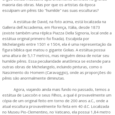
maioria das obras. Mas por que os artistas da época
esculpiam um pênis tão "humilde" nas suas esculturas?
A estátua de David, na foto acima, está localizada na
Galleria dell´Accademia, em Florença, Itália, desde 1873
(existe também uma réplica Piazza Della Signoria, local onde a
estátua original primeiro foi fixada). Esculpida por
Michelangelo entre 1501 e 1504, ela é uma representação da
figura bíblica que matou o gigante Golias. A estátua possui
uma altura de 5,17 metros, mas ninguém deixa de notar seu
humilde pênis. Essa peculiaridade anatômica se estende para
outras obras de Michelangelo, incluindo pinturas, como o
Nascimento do Homem (Caravaggio), onde as proporções do
pênis são anormalmente diminutas.
Agora, viajando ainda mais fundo no passado, temos a
estátua de Laocoõn e seus Filhos, a qual é provavelmente um
cópia de um original feito em torno de 200 anos a.C., onde a
atual escultura provavelmente foi feita em 40 d.C. Localizada
no Museu Pio-Clementino, no Vaticano, ela possui 1,84 metro