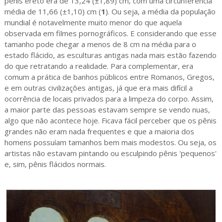
pênis ereto era de 13,24 (±1,89) cm, com uma circunferência
média de 11,66 (±1,10) cm (
1
). Ou seja, a média da população
mundial é notavelmente muito menor do que aquela
observada em filmes pornográficos. E considerando que esse
tamanho pode chegar a menos de 8 cm na média para o
estado flácido, as esculturas antigas nada mais estão fazendo
do que retratando a realidade. Para complementar, era
comum a prática de banhos públicos entre Romanos, Gregos,
e em outras civilizações antigas, já que era mais difícil a
ocorrência de locais privados para a limpeza do corpo. Assim,
a maior parte das pessoas estavam sempre se vendo nuas,
algo que não acontece hoje. Ficava fácil perceber que os pênis
grandes não eram nada frequentes e que a maioria dos
homens possuíam tamanhos bem mais modestos. Ou seja, os
artistas não estavam pintando ou esculpindo pênis 'pequenos'
e, sim, pênis flácidos normais.