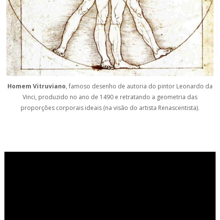
Homem Vitruviano
, famoso desenho de autoria do pintor Leonardo da
Vinci, produzido no ano de 1490 e retratando a geometria das
proporções corporais ideais (na visão do artista Renascentista).