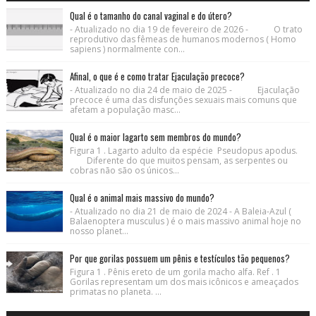
Qual é o tamanho do canal vaginal e do útero?
- Atualizado no dia 19 de fevereiro de 2026 - O trato
reprodutivo das fêmeas de humanos modernos ( Homo
sapiens ) normalmente con...
Afinal, o que é e como tratar Ejaculação precoce?
- Atualizado no dia 24 de maio de 2025 - Ejaculação
precoce é uma das disfunções sexuais mais comuns que
afetam a população masc...
Qual é o maior lagarto sem membros do mundo?
Figura 1 . Lagarto adulto da espécie Pseudopus apodus.
Diferente do que muitos pensam, as serpentes ou
cobras não são os únicos...
Qual é o animal mais massivo do mundo?
- Atualizado no dia 21 de maio de 2024 - A Baleia-Azul (
Balaenoptera musculus ) é o mais massivo animal hoje no
nosso planet...
Por que gorilas possuem um pênis e testículos tão pequenos?
Figura 1 . Pênis ereto de um gorila macho alfa. Ref . 1
Gorilas representam um dos mais icônicos e ameaçados
primatas no planeta. ...