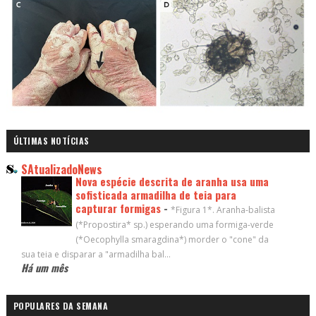
ÚLTIMAS NOTÍCIAS
SAtualizadoNews
Nova espécie descrita de aranha usa uma
sofisticada armadilha de teia para
capturar formigas
-
*Figura 1*. Aranha-balista
(*Propostira* sp.) esperando uma formiga-verde
(*Oecophylla smaragdina*) morder o "cone" da
sua teia e disparar a "armadilha bal...
Há um mês
POPULARES DA SEMANA