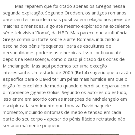
Mas reparem que foi citado apenas os Gregos nessa
segunda explicação. Segundo Oredson, os antigos romanos
pareciam ter uma ideia mais positiva em relação aos pênis de
maiores dimensões, algo até mesmo explorado na excelente
série televisiva 'Roma', da HBO. Mas parece que a influência
Grega continuou forte sobre a arte Romana, induzindo à
escolha dos pênis "pequenos" para as esculturas de
personalidades poderosas e heroicas. Isso continuou até
depois na Renascença, como o caso já citado das obras de
Michelangelo. Mas aqui podemos ter uma exceção
interessante. Um estudo de 2005 (
Ref.4
) sugeriu que a razão
específica para o David ter um pênis mais humilde era que o
órgão foi encolhido de medo quando o herói se deparou com
o imponente gigante Golias. Segundo os autores do estudo,
isso entra em acordo com as intenções de Michelangelo em
esculpir cada sentimento que tomava David naquele
momento, incluindo sintomas de medo e tensão em cada
parte do seu corpo - apesar do pênis flácido retratado não
ser anormalmente pequeno.