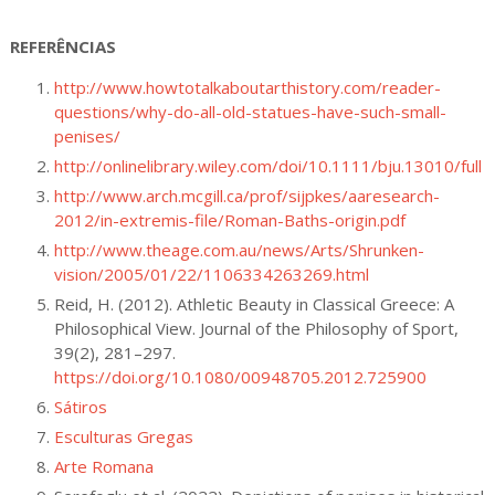
REFERÊNCIAS
http://www.howtotalkaboutarthistory.com/reader-
questions/why-do-all-old-statues-have-such-small-
penises/
http://onlinelibrary.wiley.com/doi/10.1111/bju.13010/full
http://www.arch.mcgill.ca/prof/sijpkes/aaresearch-
2012/in-extremis-file/Roman-Baths-origin.pdf
http://www.theage.com.au/news/Arts/Shrunken-
vision/2005/01/22/1106334263269.html
Reid, H. (2012). Athletic Beauty in Classical Greece: A
Philosophical View. Journal of the Philosophy of Sport,
39(2), 281–297.
https://doi.org/10.1080/00948705.2012.725900
Sátiros
Esculturas Gregas
Arte Romana