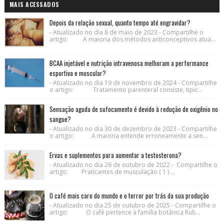
MAIS ACESSADOS
Depois da relação sexual, quanto tempo até engravidar?
- Atualizado no dia 8 de maio de 2023 - Compartilhe o
artigo: A maioria dos métodos anticonceptivos atua...
BCAA injetável e nutrição intravenosa melhoram a performance
esportiva e muscular?
- Atualizado no dia 19 de novembro de 2024 - Compartilhe
o artigo: Tratamento parenteral consiste, tipic...
Sensação aguda de sufocamento é devido à redução de oxigênio no
sangue?
- Atualizado no dia 30 de dezembro de 2023 - Compartilhe
o artigo: A maioria entende erroneamente a sen...
Ervas e suplementos para aumentar a testosterona?
- Atualizado no dia 26 de outubro de 2022 - Compartilhe o
artigo: Praticantes de musculação ( 1 ) ...
O café mais caro do mundo e o terror por trás da sua produção
- Atualizado no dia 25 de outubro de 2025 - Compartilhe o
artigo: O café pertence à família botânica Rub...