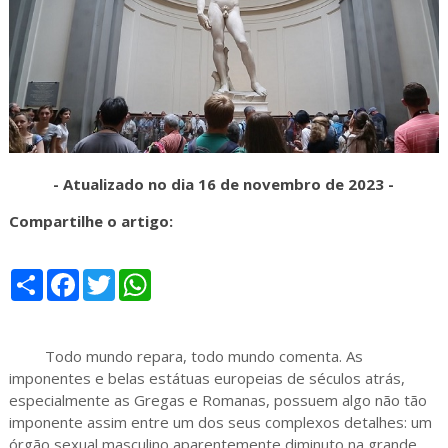
- Atualizado no dia 16 de novembro de 2023 -
Compartilhe o artigo:
S
F
T
W
h
a
w
h
a
c
i
a
r
e
t
t
e
b
t
s
Todo mundo repara, todo mundo comenta. As
o
e
A
o
r
p
imponentes e belas estátuas europeias de séculos atrás,
k
p
especialmente as Gregas e Romanas, possuem algo não tão
imponente assim entre um dos seus complexos detalhes: um
órgão sexual masculino aparentemente diminuto na grande