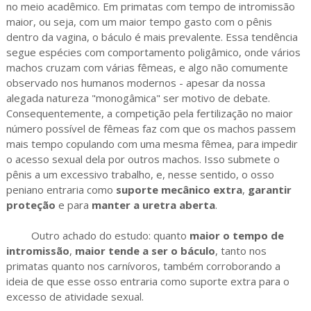
no meio acadêmico. Em primatas com tempo de intromissão
maior, ou seja, com um maior tempo gasto com o pênis
dentro da vagina, o báculo é mais prevalente. Essa tendência
segue espécies com comportamento poligâmico, onde vários
machos cruzam com várias fêmeas, e algo não comumente
observado nos humanos modernos - apesar da nossa
alegada natureza "monogâmica" ser motivo de debate.
Consequentemente, a competição pela fertilização no maior
número possível de fêmeas faz com que os machos passem
mais tempo copulando com uma mesma fêmea, para impedir
o acesso sexual dela por outros machos. Isso submete o
pênis a um excessivo trabalho, e, nesse sentido, o osso
peniano entraria como
suporte mecânico extra
,
garantir
proteção
e para
manter a uretra aberta
.
Outro achado do estudo: quanto
maior o tempo de
intromissão
,
maior tende a ser o báculo
, tanto nos
primatas quanto nos carnívoros, também corroborando a
ideia de que esse osso entraria como suporte extra para o
excesso de atividade sexual.