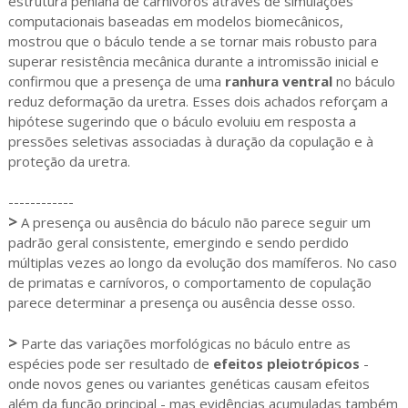
estrutura peniana de carnívoros através de simulações
computacionais baseadas em modelos biomecânicos,
mostrou que o báculo tende a se tornar mais robusto para
superar resistência mecânica durante a intromissão inicial e
confirmou que a presença de uma
ranhura ventral
no báculo
reduz deformação da uretra. Esses dois achados reforçam a
hipótese sugerindo que o báculo evoluiu em resposta a
pressões seletivas associadas à duração da copulação e à
proteção da uretra.
------------
>
A presença ou ausência do báculo não parece seguir um
padrão geral consistente, emergindo e sendo perdido
múltiplas vezes ao longo da evolução dos mamíferos. No caso
de primatas e carnívoros, o comportamento de copulação
parece determinar a presença ou ausência desse osso.
>
Parte das variações morfológicas no báculo entre as
espécies pode ser resultado de
efeitos pleiotrópicos
-
onde novos genes ou variantes genéticas causam efeitos
além da função principal - mas evidências acumuladas também