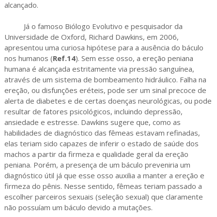
alcançado.
Já o famoso Biólogo Evolutivo e pesquisador da
Universidade de Oxford, Richard Dawkins, em 2006,
apresentou uma curiosa hipótese para a ausência do báculo
nos humanos (
Ref.14
). Sem esse osso, a ereção peniana
humana é alcançada estritamente via pressão sanguínea,
através de um sistema de bombeamento hidráulico. Falha na
ereção, ou disfunções eréteis, pode ser um sinal precoce de
alerta de diabetes e de certas doenças neurológicas, ou pode
resultar de fatores psicológicos, incluindo depressão,
ansiedade e estresse. Dawkins sugere que, como as
habilidades de diagnóstico das fêmeas estavam refinadas,
elas teriam sido capazes de inferir o estado de saúde dos
machos a partir da firmeza e qualidade geral da ereção
peniana. Porém, a presença de um báculo preveniria um
diagnóstico útil já que esse osso auxilia a manter a ereção e
firmeza do pênis. Nesse sentido, fêmeas teriam passado a
escolher parceiros sexuais (seleção sexual) que claramente
não possuíam um báculo devido a mutações.