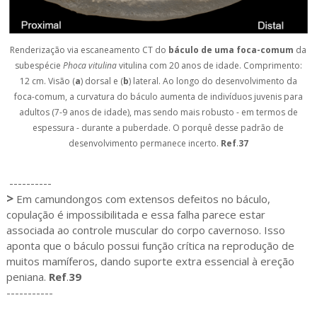
Renderização via escaneamento CT do
báculo de uma
foca-comum
da
subespécie
Phoca vitulina
vitulina com 20 anos de idade. Comprimento:
12 cm. Visão (
a
) dorsal e (
b
) lateral. Ao longo do desenvolvimento da
foca-comum, a curvatura do báculo aumenta de indivíduos juvenis para
adultos (7-9 anos de idade), mas sendo mais robusto - em termos de
espessura - durante a puberdade. O porquê desse padrão de
desenvolvimento permanece incerto.
Ref
.
37
----------
>
Em camundongos com extensos defeitos no báculo,
copulação é impossibilitada e essa falha parece estar
associada ao controle muscular do corpo cavernoso. Isso
aponta que o báculo possui função crítica na reprodução de
muitos mamíferos, dando suporte extra essencial à ereção
peniana.
Ref
.
39
-----------