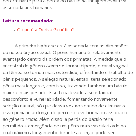
determinante para a perda do báculo na linhagem evolutiva
associada aos humanos.
Leitura recomendada
:
O que é a Deriva Genética?
A primeira hipótese está associada com as dimensões
do nosso órgão sexual. O pênis humano é relativamente
avantajado dentro da ordem dos primatas. À medida que o
ancestral do gênero
Homo
se tornou bípede, o canal vaginal
da fêmea se tornou mais estendido, dificultando o trabalho de
pênis pequenos. A seleção natural, então, teria selecionado
pênis mais longos e, com isso, trazendo também um báculo
maior e mais pesado. Isso teria levado a substancial
desconforto e vulnerabilidade, fomentando novamente
seleção natural, só que dessa vez no sentido de eliminar o
osso peniano ao longo do percurso evolucionário associado
ao gênero
Homo
. Além disso, a perda do báculo teria
permitido a emergência de um pênis mais vascularizado no
qual máximo alongamento durante a ereção pode ser