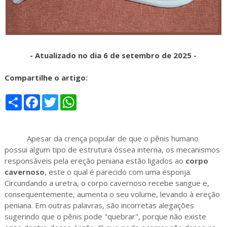
- Atualizado no dia 6 de setembro de 2025 -
Compartilhe o artigo:
S
F
T
W
h
a
w
h
a
c
i
a
r
e
t
t
e
b
t
s
Apesar da crença popular de que o pênis humano
o
e
A
o
r
p
possui algum tipo de estrutura óssea interna, os mecanismos
k
p
responsáveis pela ereção peniana estão ligados ao
corpo
cavernoso
, este o qual é parecido com uma esponja.
Circundando a uretra, o corpo cavernoso recebe sangue e,
consequentemente, aumenta o seu volume, levando à ereção
peniana. Em outras palavras, são incorretas alegações
sugerindo que o pênis pode "quebrar", porque não existe