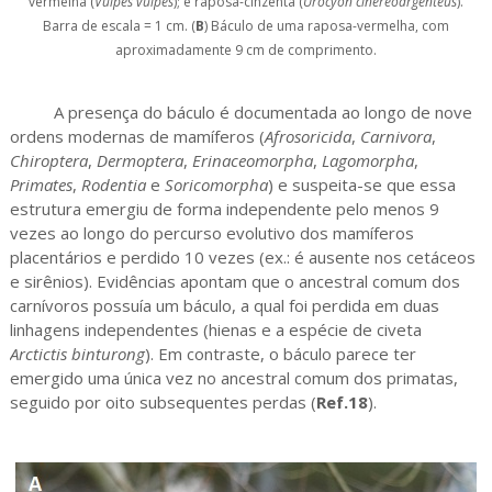
vermelha (
Vulpes vulpes
); e raposa-cinzenta (
Urocyon cinereoargenteus
).
Barra de escala = 1 cm. (
B
) Báculo de uma raposa-vermelha, com
aproximadamente 9 cm de comprimento.
A presença do báculo é documentada ao longo de nove
ordens modernas de mamíferos (
Afrosoricida
,
Carnivora
,
Chiroptera
,
Dermoptera
,
Erinaceomorpha
,
Lagomorpha
,
Primates
,
Rodentia
e
Soricomorpha
) e suspeita-se que essa
estrutura emergiu de forma independente pelo menos 9
vezes ao longo do percurso evolutivo dos mamíferos
placentários e perdido 10 vezes (ex.: é ausente nos cetáceos
e sirênios). Evidências apontam que o ancestral comum dos
carnívoros possuía um báculo, a qual foi perdida em duas
linhagens independentes (hienas e a espécie de civeta
Arctictis binturong
). Em contraste, o báculo parece ter
emergido uma única vez no ancestral comum dos primatas,
seguido por oito subsequentes perdas (
Ref.18
).