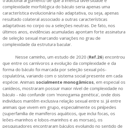
tradicional argumento de que a imensa diversidade e
complexidade morfológica do báculo seria apenas uma
característica evolucionária não adaptativa, ou seja, apenas
resultado colateral associado a outras características
adaptativas no corpo ou a seleções neutras. De fato, nos
últimos anos, evidências acumuladas apontam forte assinatura
de seleção sexual marcando variações no grau de
complexidade da estrutura bacular.
Nesse caminho, um estudo de 2020 (
Ref.26
) encontrou
que entre os carnívoros a evolução da complexidade e da
forma do báculo foi marcada por seleção sexual pós-
copulatória, variando com o sistema social presente em cada
espécie. Animais
socialmente monogâmicos
, em especial os
canídeos, mostraram possuir maior nível de complexidade no
báculo - não confundir com 'monogamia genética', onde dois
indivíduos mantêm exclusiva relação sexual entre si. Já entre
animais que vivem em grupo, especialmente os pinípedes
(superfamília de mamíferos aquáticos, que inclui focas, os
leões-marinhos e lobos-marinhos e as morsas), os
pesquisadores encontraram báculos evoluindo no sentido de