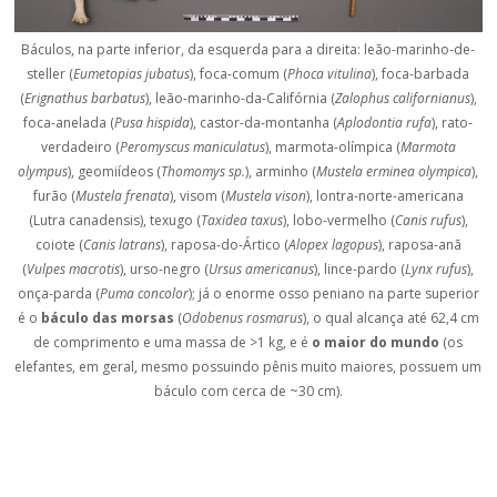
Báculos, na parte inferior, da esquerda para a direita: leão-marinho-de-
steller (
Eumetopias jubatus
), foca-comum (
Phoca vitulina
), foca-barbada
(
Erignathus barbatus
), leão-marinho-da-Califórnia (
Zalophus californianus
),
foca-anelada (
Pusa hispida
), castor-da-montanha (
Aplodontia rufa
), rato-
verdadeiro (
Peromyscus maniculatus
), marmota-olímpica (
Marmota
olympus
), geomiídeos (
Thomomys sp.
), arminho (
Mustela erminea olympica
),
furão (
Mustela frenata
), visom (
Mustela vison
), lontra-norte-americana
(Lutra canadensis), texugo (
Taxidea taxus
), lobo-vermelho (
Canis rufus
),
coiote (
Canis latrans
), raposa-do-Ártico (
Alopex lagopus
), raposa-anã
(
Vulpes macrotis
), urso-negro (
Ursus americanus
), lince-pardo (
Lynx rufus
),
onça-parda (
Puma concolor
); já o enorme osso peniano na parte superior
é o
báculo das morsas
(
Odobenus rosmarus
), o qual alcança até 62,4 cm
de comprimento e uma massa de >1 kg, e é
o maior do mundo
(os
elefantes, em geral, mesmo possuindo pênis muito maiores, possuem um
báculo com cerca de ~30 cm).