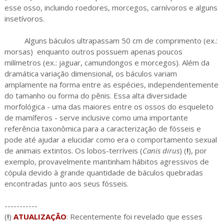
esse osso, incluindo roedores, morcegos, carnívoros e alguns
insetívoros.
Alguns báculos ultrapassam 50 cm de comprimento (ex.:
morsas) enquanto outros possuem apenas poucos
milímetros (ex.: jaguar, camundongos e morcegos). Além da
dramática variação dimensional, os báculos variam
amplamente na forma entre as espécies, independentemente
do tamanho ou forma do pênis. Essa alta diversidade
morfológica - uma das maiores entre os ossos do esqueleto
de mamíferos - serve inclusive como uma importante
referência taxonômica para a caracterização de fósseis e
pode até ajudar a elucidar como era o comportamento sexual
de animais extintos. Os lobos-terríveis (
Canis dirus
) (
!
), por
exemplo, provavelmente mantinham hábitos agressivos de
cópula devido à grande quantidade de báculos quebradas
encontradas junto aos seus fósseis.
-----------
(
!
)
ATUALIZAÇÃO
: Recentemente foi revelado que esses