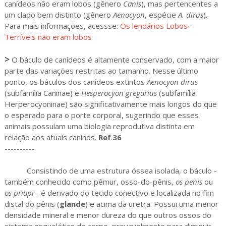
canídeos não eram lobos (gênero
Canis
), mas pertencentes a
um clado bem distinto (gênero
Aenocyon
, espécie
A. dirus
).
Para mais informações, acessse:
Os lendários Lobos-
Terríveis não eram lobos
>
O báculo de canídeos é altamente conservado, com a maior
parte das variações restritas ao tamanho. Nesse último
ponto, os báculos dos canídeos extintos
Aenocyon dirus
(subfamília Caninae) e
Hesperocyon gregarius
(subfamília
Herperocyoninae) são significativamente mais longos do que
o esperado para o porte corporal, sugerindo que esses
animais possuíam uma biologia reprodutiva distinta em
relação aos atuais caninos.
Ref
.
36
----------
Consistindo de uma estrutura óssea isolada, o báculo -
também conhecido como pêmur, osso-do-pênis,
os penis
ou
os priapi
- é derivado do tecido conectivo e localizada no fim
distal do pênis (
glande
) e acima da uretra. Possui uma menor
densidade mineral e menor dureza do que outros ossos do