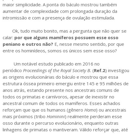
maior simplicidade. A ponta do báculo mostrou também
aumentar de complexidade com prolongada duração da
intromissão e com a presença de ovulação estimulada.
Ok, tudo muito bonito, mas a pergunta que não quer se
calar:
por que alguns mamíferos possuem esse osso
peniano e outros não?
E, nesse mesmo sentido, por que
entre os hominídeos, somos os únicos sem esse osso?
Um notável estudo publicado em 2016 no
periódico
Proceedings of the Royal Society B.
(
Ref.2
) investigou
as origens evolucionárias do báculo e mostrou que essa
estrutura óssea primeiro emergiu entre 145 e 95 milhões de
anos atrás, estando presente nos ancestrais comuns de
todos os primatas e carnívoros, apesar de inexistir no
ancestral comum de todos os mamíferos. Esses achados
reforçam que que os humanos (gênero
Homo
) ou ancestrais
mais próximos (tribo
Hominini
) realmente perderam esse
osso durante o percurso evolucionário, enquanto outras
linhagens de primatas o mantiveram. Válido reforçar que, até