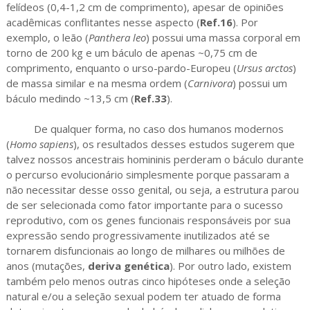
felídeos (0,4-1,2 cm de comprimento), apesar de opiniões
acadêmicas conflitantes nesse aspecto (
Ref.16
). Por
exemplo, o leão (
Panthera leo
) possui uma massa corporal em
torno de 200 kg e um báculo de apenas ~0,75 cm de
comprimento, enquanto o urso-pardo-Europeu (
Ursus arctos
)
de massa similar e na mesma ordem (
Carnivora
) possui um
báculo medindo ~13,5 cm (
Ref.33
).
De qualquer forma, no caso dos humanos modernos
(
Homo sapiens
), os resultados desses estudos sugerem que
talvez nossos ancestrais homininis perderam o báculo durante
o percurso evolucionário simplesmente porque passaram a
não necessitar desse osso genital, ou seja, a estrutura parou
de ser selecionada como fator importante para o sucesso
reprodutivo, com os genes funcionais responsáveis por sua
expressão sendo progressivamente inutilizados até se
tornarem disfuncionais ao longo de milhares ou milhões de
anos (mutações,
deriva genética
). Por outro lado, existem
também pelo menos outras cinco hipóteses onde a seleção
natural e/ou a seleção sexual podem ter atuado de forma