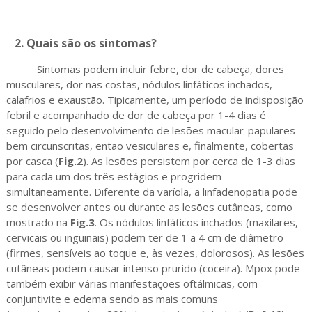
2. Quais são os sintomas?
Sintomas podem incluir febre, dor de cabeça, dores
musculares, dor nas costas, nódulos linfáticos inchados,
calafrios e exaustão. Tipicamente, um período de indisposição
febril e acompanhado de dor de cabeça por 1-4 dias é
seguido pelo desenvolvimento de lesões macular-papulares
bem circunscritas, então vesiculares e, finalmente, cobertas
por casca (
Fig.2
). As lesões persistem por cerca de 1-3 dias
para cada um dos três estágios e progridem
simultaneamente. Diferente da varíola, a linfadenopatia pode
se desenvolver antes ou durante as lesões cutâneas, como
mostrado na
Fig.3
. Os nódulos linfáticos inchados (maxilares,
cervicais ou inguinais) podem ter de 1 a 4 cm de diâmetro
(firmes, sensíveis ao toque e, às vezes, dolorosos). As lesões
cutâneas podem causar intenso prurido (coceira). Mpox pode
também exibir várias manifestações oftálmicas, com
conjuntivite e edema sendo as mais comuns