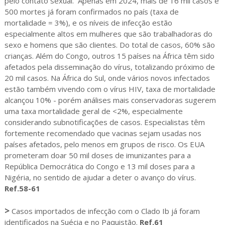
pelo contato sexual. Apenas em 2024, mais de 16 mil casos e
500 mortes já foram confirmados no país (taxa de
mortalidade = 3%), e os níveis de infecção estão
especialmente altos em mulheres que são trabalhadoras do
sexo e homens que são clientes. Do total de casos, 60% são
crianças. Além do Congo, outros 15 países na África têm sido
afetados pela disseminação do vírus, totalizando próximo de
20 mil casos. Na África do Sul, onde vários novos infectados
estão também vivendo com o vírus HIV, taxa de mortalidade
alcançou 10% - porém análises mais conservadoras sugerem
uma taxa mortalidade geral de <2%, especialmente
considerando subnotificações de casos. Especialistas têm
fortemente recomendado que vacinas sejam usadas nos
países afetados, pelo menos em grupos de risco. Os EUA
prometeram doar 50 mil doses de imunizantes para a
República Democrática do Congo e 13 mil doses para a
Nigéria, no sentido de ajudar a deter o avanço do vírus.
Ref.58-61
>
Casos importados de infecção com o Clado Ib já foram
identificados na Suécia e no Paquistão.
Ref.61