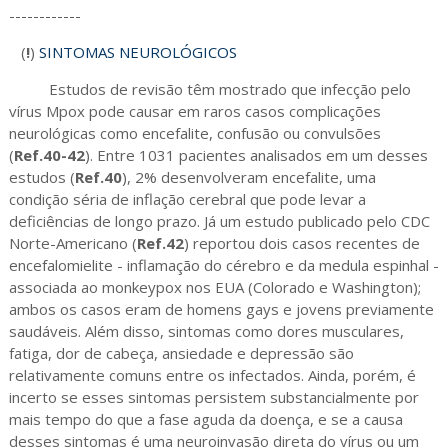
------------
(
!
)
SINTOMAS NEUROLÓGICOS
Estudos de revisão têm mostrado que infecção pelo
vírus Mpox pode causar em raros casos complicações
neurológicas como encefalite, confusão ou convulsões
(
Ref.40-42
). Entre 1031 pacientes analisados em um desses
estudos (
Ref.40
), 2% desenvolveram encefalite, uma
condição séria de inflação cerebral que pode levar a
deficiências de longo prazo. Já um estudo publicado pelo CDC
Norte-Americano (
Ref.42
) reportou dois casos recentes de
encefalomielite - inflamação do cérebro e da medula espinhal -
associada ao monkeypox nos EUA (Colorado e Washington);
ambos os casos eram de homens gays e jovens previamente
saudáveis. Além disso, sintomas como dores musculares,
fatiga, dor de cabeça, ansiedade e depressão são
relativamente comuns entre os infectados. Ainda, porém, é
incerto se esses sintomas persistem substancialmente por
mais tempo do que a fase aguda da doença, e se a causa
desses sintomas é uma neuroinvasão direta do vírus ou um