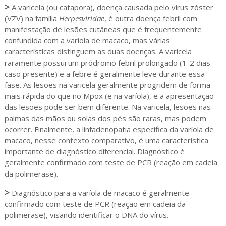
>
A varicela (ou catapora), doença causada pelo vírus zóster
(VZV) na família
Herpesviridae
, é outra doença febril com
manifestação de lesões cutâneas que é frequentemente
confundida com a varíola de macaco, mas várias
características distinguem as duas doenças. A varicela
raramente possui um pródromo febril prolongado (1-2 dias
caso presente) e a febre é geralmente leve durante essa
fase. As lesões na varicela geralmente progridem de forma
mais rápida do que no Mpox (e na varíola), e a apresentação
das lesões pode ser bem diferente. Na varicela, lesões nas
palmas das mãos ou solas dos pés são raras, mas podem
ocorrer. Finalmente, a linfadenopatia específica da varíola de
macaco, nesse contexto comparativo, é uma característica
importante de diagnóstico diferencial. Diagnóstico é
geralmente confirmado com teste de PCR (reação em cadeia
da polimerase).
>
Diagnóstico para a varíola de macaco é geralmente
confirmado com teste de PCR (reação em cadeia da
polimerase), visando identificar o DNA do vírus.