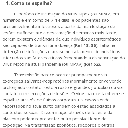
1. Como se espalha?
O período de incubação do vírus Mpox (ou MPXV) em
humanos é em torno de 7-14 dias, e os pacientes são
presumivelmente infecciosos a partir da manifestação de
lesões cutâneas até a descamação 4 semanas mais tarde,
porém existem evidências de que indivíduos assintomáticos
são capazes de transmitir a doença (
Ref.18, 36
). Falha na
detecção de infecções e atraso no isolamento de indivíduos
infectados são fatores críticos fomentando a disseminação do
vírus Mpox na atual pandemia (ou MPXV) (
Ref.52
).
Transmissão parece ocorrer principalmente via
excreções salivares/respiratórias (normalmente envolvendo
prolongado contato rosto a rosto e grandes gotículas) ou via
contato com secreções de lesões. O vírus parece também se
espalhar através de fluídos corporais. Os casos sendo
reportados no atual surto pandêmico estão associados a
contextos sexuais. Disseminação através de fezes e da
placenta podem representar outra possível fonte de
exposição. Na transmissão zoonótica, roedores e outros