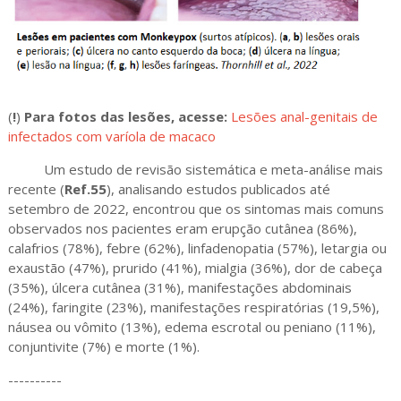
(
!
)
Para fotos das lesões, acesse:
Lesões anal-genitais de
infectados com varíola de macaco
Um estudo de revisão sistemática e meta-análise mais
recente (
Ref.55
), analisando estudos publicados até
setembro de 2022, encontrou que os sintomas mais comuns
observados nos pacientes eram erupção cutânea (86%),
calafrios (78%), febre (62%), linfadenopatia (57%), letargia ou
exaustão (47%), prurido (41%), mialgia (36%), dor de cabeça
(35%), úlcera cutânea (31%), manifestações abdominais
(24%), faringite (23%), manifestações respiratórias (19,5%),
náusea ou vômito (13%), edema escrotal ou peniano (11%),
conjuntivite (7%) e morte (1%).
----------