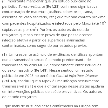
(
!
) Importante mencionar que um estudo publicado no
periódico
Eurosurveillance
(
Ref.28
) confirmou significativa
contaminação de materiais (toalhas, cobertores, cama,
assentos de vaso sanitário, etc.) que tiveram contato próximo
5
com pacientes hospitalizados e infectados pelo Mpox (até 10
2
cópias virais por cm
). Porém, os autores do estudo
realçaram que não existe prova de que possa ocorrer
infecção efetiva a partir de superfícies inanimadas
contaminadas, como sugerido por estudos prévios.
(
1
) Um crescente acúmulo de evidências científicas apontam
que a transmissão sexual é o modo predominante de
transmissão do vírus MPXV, especialmente entre indivíduos
do sexo masculino (
Ref.48
). Nesse sentido, um estudo
publicado em 2023 no periódico
Clinical Infectious Diseases
(
Ref.49
), concluiu que o Mpox é uma infecção sexualmente
transmissível (IST) e que a oficialização desse status ajudaria
em intervenções públicas de saúde preventivas. Os autores
do estudo realçaram:
-
que mais de 80% dos casos confirmados na Europa têm