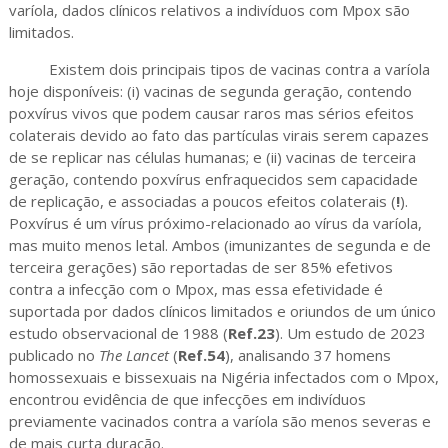
varíola, dados clínicos relativos a indivíduos com Mpox são
limitados.
Existem dois principais tipos de vacinas contra a varíola
hoje disponíveis: (i) vacinas de segunda geração, contendo
poxvírus vivos que podem causar raros mas sérios efeitos
colaterais devido ao fato das partículas virais serem capazes
de se replicar nas células humanas; e (ii) vacinas de terceira
geração, contendo poxvírus enfraquecidos sem capacidade
de replicação, e associadas a poucos efeitos colaterais (
!
).
Poxvírus é um vírus próximo-relacionado ao vírus da varíola,
mas muito menos letal. Ambos (imunizantes de segunda e de
terceira gerações) são reportadas de ser 85% efetivos
contra a infecção com o Mpox, mas essa efetividade é
suportada por dados clínicos limitados e oriundos de um único
estudo observacional de 1988 (
Ref.23
). Um estudo de 2023
publicado no
The Lancet
(
Ref.54
), analisando 37 homens
homossexuais e bissexuais na Nigéria infectados com o Mpox,
encontrou evidência de que infecções em indivíduos
previamente vacinados contra a varíola são menos severas e
de mais curta duração.