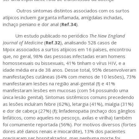
Outros sintomas distintos associados com os surtos
atípicos incluem garganta inflamada, amígdalas inchadas,
inchaço peniano e dor anal (
Ref.34
).
Um estudo publicado no periódico
The New England
Journal of Medicine
(
Ref.32
), analisando 528 casos de
Mpox associados a surtos atípicos em 16 países, encontrou
que, no geral, 98% das pessoas infectadas eram homens
homossexuais ou bissexuais, 41% tinham o vírus HIV, e a
idade média era de 38 anos. Desse total, 95% desenvolveram
manifestações cutâneas (64% com menos de 10 lesões), 73%
manifestaram lesões na região anal-genital (
!
) e 41%
manifestaram lesões em mucosas (com 54 possuindo uma
única lesão genital). Sintomas sistêmicos comuns precedendo
as lesões incluíram febre (62%), letargia (41%), mialgia (31%)
e dor de cabeça (27%) (
!
); linfadenopatia (inchaço dos gânglios
linfáticos, como aqueles no pescoço, axilas e virilha) também
foi comumente reportada (56%). Por motivos diversos (fortes
dores até danos renais e miocardite), 13% dos pacientes
precisaram ser hospitalizados, mas nenhuma morte foi