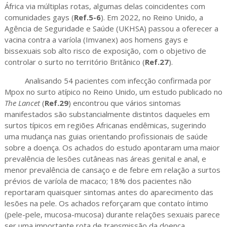
África via múltiplas rotas, algumas delas coincidentes com
comunidades gays (
Ref.5-6
). Em 2022, no Reino Unido, a
Agência de Seguridade e Saúde (UKHSA) passou a oferecer a
vacina contra a varíola (Imvanex) aos homens gays e
bissexuais sob alto risco de exposição, com o objetivo de
controlar o surto no território Britânico (
Ref.27
).
Analisando 54 pacientes com infecção confirmada por
Mpox no surto atípico no Reino Unido, um estudo publicado no
The Lancet
(
Ref.29
) encontrou que vários sintomas
manifestados são substancialmente distintos daqueles em
surtos típicos em regiões Africanas endêmicas, sugerindo
uma mudança nas guias orientando profissionais de saúde
sobre a doença. Os achados do estudo apontaram uma maior
prevalência de lesões cutâneas nas áreas genital e anal, e
menor prevalência de cansaço e de febre em relação a surtos
prévios de varíola de macaco; 18% dos pacientes não
reportaram quaisquer sintomas antes do aparecimento das
lesões na pele. Os achados reforçaram que contato íntimo
(pele-pele, mucosa-mucosa) durante relações sexuais parece
ser uma importante rota de transmissão da doença.