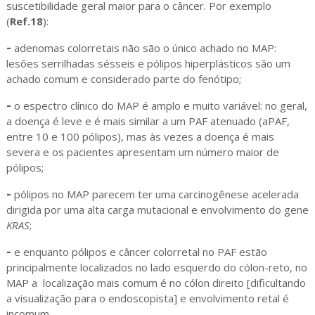
suscetibilidade geral maior para o câncer. Por exemplo
(
Ref.18
):
-
adenomas colorretais não são o único achado no MAP:
lesões serrilhadas sésseis e pólipos hiperplásticos são um
achado comum e considerado parte do fenótipo;
-
o espectro clínico do MAP é amplo e muito variável: no geral,
a doença é leve e é mais similar a um PAF atenuado (aPAF,
entre 10 e 100 pólipos), mas às vezes a doença é mais
severa e os pacientes apresentam um número maior de
pólipos;
-
pólipos no MAP parecem ter uma carcinogênese acelerada
dirigida por uma alta carga mutacional e envolvimento do gene
KRAS
;
-
e enquanto pólipos e câncer colorretal no PAF estão
principalmente localizados no lado esquerdo do cólon-reto, no
MAP a localização mais comum é no cólon direito [dificultando
a visualização para o endoscopista] e envolvimento retal é
incomum.