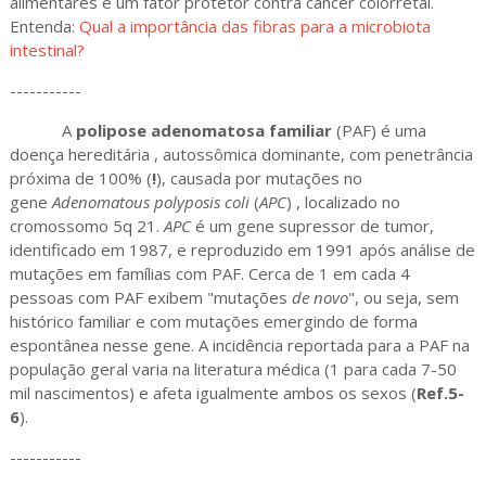
alimentares é um fator protetor contra câncer colorretal.
Entenda:
Qual a importância das fibras para a microbiota
intestinal?
-----------
A
polipose adenomatosa familiar
(PAF) é uma
doença hereditária , autossômica dominante, com penetrância
próxima de 100% (
!
), causada por mutações no
gene
Adenomatous polyposis coli
(
APC
) , localizado no
cromossomo 5q 21.
APC
é um gene supressor de tumor,
identificado em 1987, e reproduzido em 1991 após análise de
mutações em famílias com PAF. Cerca de 1 em cada 4
pessoas com PAF exibem "mutações
de novo
", ou seja, sem
histórico familiar e com mutações emergindo de forma
espontânea nesse gene. A incidência reportada para a PAF na
população geral varia na literatura médica (1 para cada 7-50
mil nascimentos) e afeta igualmente ambos os sexos (
Ref.5-
6
).
-----------