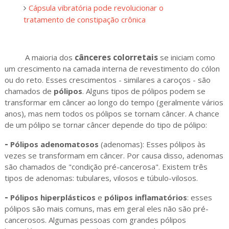
Cápsula vibratória pode revolucionar o
tratamento de constipação crônica
cânceres colorretais
A maioria dos
se iniciam como
um crescimento na camada interna de revestimento do cólon
ou do reto. Esses crescimentos - similares a caroços - são
chamados de
pólipos
. Alguns tipos de pólipos podem se
transformar em câncer ao longo do tempo (geralmente vários
anos), mas nem todos os pólipos se tornam câncer. A chance
de um pólipo se tornar câncer depende do tipo de pólipo:
-
Pólipos adenomatosos
(adenomas): Esses pólipos às
vezes se transformam em câncer. Por causa disso, adenomas
são chamados de "condição pré-cancerosa". Existem três
tipos de adenomas: tubulares, vilosos e túbulo-vilosos.
-
Pólipos hiperplásticos
e
pólipos inflamatórios
: esses
pólipos são mais comuns, mas em geral eles não são pré-
cancerosos. Algumas pessoas com grandes pólipos