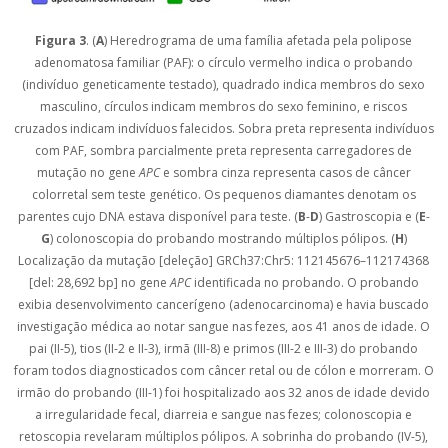
Figura 3
. (
A
) Heredrograma de uma família afetada pela polipose
adenomatosa familiar (PAF): o círculo vermelho indica o probando
(indivíduo geneticamente testado), quadrado indica membros do sexo
masculino, círculos indicam membros do sexo feminino, e riscos
cruzados indicam indivíduos falecidos. Sobra preta representa indivíduos
com PAF, sombra parcialmente preta representa carregadores de
mutação no gene
APC
e sombra cinza representa casos de câncer
colorretal sem teste genético. Os pequenos diamantes denotam os
parentes cujo DNA estava disponível para teste. (
B
-
D
) Gastroscopia e (
E
-
G
) colonoscopia do probando mostrando múltiplos pólipos. (
H
)
Localização da mutação [deleção] GRCh37:Chr5: 112145676–112174368
[del: 28,692 bp] no gene
APC
identificada no probando. O probando
exibia desenvolvimento cancerígeno (adenocarcinoma) e havia buscado
investigação médica ao notar sangue nas fezes, aos 41 anos de idade. O
pai (II-5), tios (II-2 e II-3), irmã (III-8) e primos (III-2 e III-3) do probando
foram todos diagnosticados com câncer retal ou de cólon e morreram. O
irmão do probando (III-1) foi hospitalizado aos 32 anos de idade devido
a irregularidade fecal, diarreia e sangue nas fezes; colonoscopia e
retoscopia revelaram múltiplos pólipos. A sobrinha do probando (IV-5),