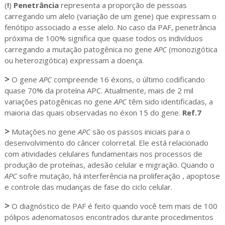
(
!
)
Penetrância
representa a proporção de pessoas
carregando um alelo (variação de um gene) que expressam o
fenótipo associado a esse alelo. No caso da PAF, penetrância
próxima de 100% significa que quase todos os indivíduos
carregando a mutação patogênica no gene
APC
(monozigótica
ou heterozigótica) expressam a doença.
>
O gene
APC
compreende 16 éxons, o último codificando
quase 70% da proteína APC. Atualmente, mais de 2 mil
variações patogênicas no gene
APC
têm sido identificadas, a
maioria das quais observadas no éxon 15 do gene.
Ref.7
>
Mutações no gene
APC
são os passos iniciais para o
desenvolvimento do câncer colorretal. Ele está relacionado
com atividades celulares fundamentais nos processos de
produção de proteínas, adesão celular e migração. Quando o
APC
sofre mutação, há interferência na proliferação , apoptose
e controle das mudanças de fase do ciclo celular.
>
O diagnóstico de PAF é feito quando você tem mais de 100
pólipos adenomatosos encontrados durante procedimentos