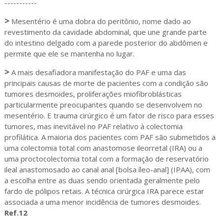
-----------
>
Mesentério é uma dobra do peritônio, nome dado ao
revestimento da cavidade abdominal, que une grande parte
do intestino delgado com a parede posterior do abdômen e
permite que ele se mantenha no lugar.
>
A mais desafiadora manifestação do PAF e uma das
principais causas de morte de pacientes com a condição são
tumores desmoides, proliferações miofibroblásticas
particularmente preocupantes quando se desenvolvem no
mesentério. E trauma cirúrgico é um fator de risco para esses
tumores, mas inevitável no PAF relativo à colectomia
profilática. A maioria dos pacientes com PAF são submetidos a
uma colectomia total com anastomose ileorretal (IRA) ou a
uma proctocolectomia total com a formação de reservatório
ileal anastomosado ao canal anal [bolsa íleo-anal] (IPAA), com
a escolha entre as duas sendo orientada geralmente pelo
fardo de pólipos retais. A técnica cirúrgica IRA parece estar
associada a uma menor incidência de tumores desmoides.
Ref.12