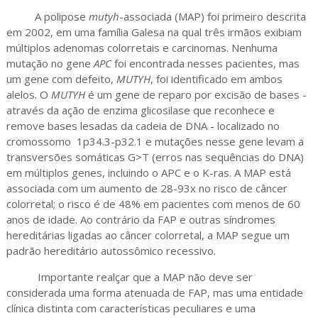
A polipose
mutyh
-associada (MAP) foi primeiro descrita
em 2002, em uma família Galesa na qual três irmãos exibiam
múltiplos adenomas colorretais e carcinomas. Nenhuma
mutação no gene
APC
foi encontrada nesses pacientes, mas
um gene com defeito,
MUTYH
, foi identificado em ambos
alelos. O
MUTYH
é um gene de reparo por excisão de bases -
através da ação de enzima glicosilase que reconhece e
remove bases lesadas da cadeia de DNA - localizado no
cromossomo 1p34.3-p32.1 e mutações nesse gene levam a
transversões somáticas G>T (erros nas sequências do DNA)
em múltiplos genes, incluindo o APC e o K-ras. A MAP está
associada com um aumento de 28-93x no risco de câncer
colorretal; o risco é de 48% em pacientes com menos de 60
anos de idade. Ao contrário da FAP e outras síndromes
hereditárias ligadas ao câncer colorretal, a MAP segue um
padrão hereditário autossômico recessivo.
Importante realçar que a MAP não deve ser
considerada uma forma atenuada de FAP, mas uma entidade
clínica distinta com características peculiares e uma