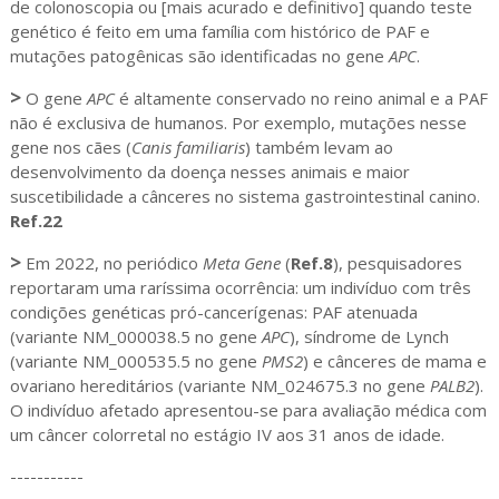
de colonoscopia ou [mais acurado e definitivo] quando teste
genético é feito em uma família com histórico de PAF e
mutações patogênicas são identificadas no gene
APC
.
>
O gene
APC
é altamente conservado no reino animal e a PAF
não é exclusiva de humanos. Por exemplo, mutações nesse
gene nos cães (
Canis familiaris
) também levam ao
desenvolvimento da doença nesses animais e maior
suscetibilidade a cânceres no sistema gastrointestinal canino.
Ref.22
>
Em 2022, no periódico
Meta Gene
(
Ref.8
), pesquisadores
reportaram uma raríssima ocorrência: um indivíduo com três
condições genéticas pró-cancerígenas: PAF atenuada
(variante NM_000038.5 no gene
APC
), síndrome de Lynch
(variante NM_000535.5 no gene
PMS2
) e cânceres de mama e
ovariano hereditários (variante NM_024675.3 no gene
PALB2
).
O indivíduo afetado apresentou-se para avaliação médica com
um câncer colorretal no estágio IV aos 31 anos de idade.
-----------