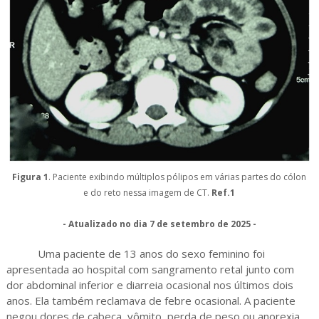
Figura 1
. Paciente exibindo múltiplos pólipos em várias partes do cólon
e do reto nessa imagem de CT.
Ref.1
- Atualizado no dia 7 de setembro de 2025 -
Uma paciente de 13 anos do sexo feminino foi
apresentada ao hospital com sangramento retal junto com
dor abdominal inferior e diarreia ocasional nos últimos dois
anos. Ela também reclamava de febre ocasional. A paciente
negou dores de cabeça, vômito, perda de peso ou anorexia.