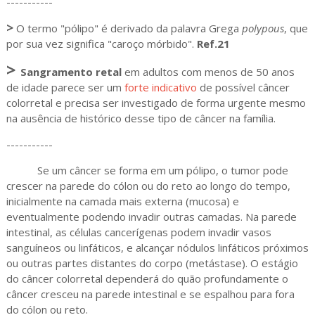
-----------
>
O termo "pólipo" é derivado da palavra Grega
polypous
, que
por sua vez significa "caroço mórbido".
Ref.21
>
Sangramento retal
em adultos com menos de 50 anos
de idade parece ser um
forte indicativo
de possível câncer
colorretal e precisa ser investigado de forma urgente mesmo
na ausência de histórico desse tipo de câncer na família.
-----------
Se um câncer se forma em um pólipo, o tumor pode
crescer na parede do cólon ou do reto ao longo do tempo,
inicialmente na camada mais externa (mucosa) e
eventualmente podendo invadir outras camadas. Na parede
intestinal, as células cancerígenas podem invadir vasos
sanguíneos ou linfáticos, e alcançar nódulos linfáticos próximos
ou outras partes distantes do corpo (metástase). O estágio
do câncer colorretal dependerá do quão profundamente o
câncer cresceu na parede intestinal e se espalhou para fora
do cólon ou reto.