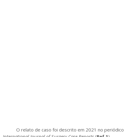
O relato de caso foi descrito em 2021 no periódico
International Journal of Surgery Case Reports
(
Ref.1
).