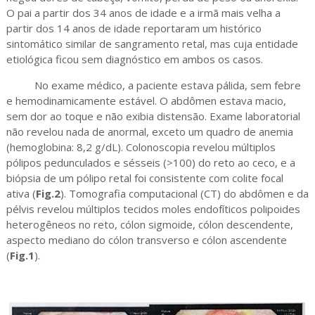
O pai a partir dos 34 anos de idade e a irmã mais velha a
partir dos 14 anos de idade reportaram um histórico
sintomático similar de sangramento retal, mas cuja entidade
etiológica ficou sem diagnóstico em ambos os casos.
No exame médico, a paciente estava pálida, sem febre
e hemodinamicamente estável. O abdômen estava macio,
sem dor ao toque e não exibia distensão. Exame laboratorial
não revelou nada de anormal, exceto um quadro de anemia
(hemoglobina: 8,2 g/dL). Colonoscopia revelou múltiplos
pólipos pedunculados e sésseis (>100) do reto ao ceco, e a
biópsia de um pólipo retal foi consistente com colite focal
ativa (
Fig.2
). Tomografia computacional (CT) do abdômen e da
pélvis revelou múltiplos tecidos moles endofíticos polipoides
heterogêneos no reto, cólon sigmoide, cólon descendente,
aspecto mediano do cólon transverso e cólon ascendente
(
Fig.1
).