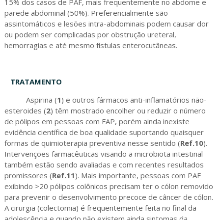
15% dos casos de PAF, mais frequentemente no abdome e
parede abdominal (50%). Preferencialmente são
assintomáticos e lesões intra-abdominais podem causar dor
ou podem ser complicadas por obstrução ureteral,
hemorragias e até mesmo fístulas enterocutâneas.
TRATAMENTO
Aspirina (
1
) e outros fármacos anti-inflamatórios não-
esteroides (
2
) têm mostrado encolher ou reduzir o número
de pólipos em pessoas com FAP, porém ainda inexiste
evidência científica de boa qualidade suportando quaisquer
formas de quimioterapia preventiva nesse sentido (
Ref.10
).
Intervenções farmacêuticas visando a microbiota intestinal
também estão sendo avaliadas e com recentes resultados
promissores (
Ref.11
). Mais importante, pessoas com PAF
exibindo >20 pólipos colônicos precisam ter o cólon removido
para prevenir o desenvolvimento precoce de câncer de cólon.
A cirurgia (colectomia) é frequentemente feita no final da
adolescência e quando não existem ainda sintomas da