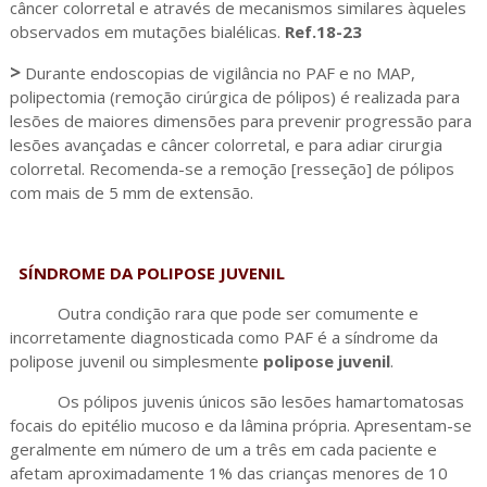
câncer colorretal e através de mecanismos similares àqueles
observados em mutações bialélicas.
Ref.18-23
>
Durante endoscopias de vigilância no PAF e no MAP,
polipectomia (remoção cirúrgica de pólipos) é realizada para
lesões de maiores dimensões para prevenir progressão para
lesões avançadas e câncer colorretal, e para adiar cirurgia
colorretal. Recomenda-se a remoção [resseção] de pólipos
com mais de 5 mm de extensão.
SÍNDROME DA POLIPOSE JUVENIL
Outra condição rara que pode ser comumente e
incorretamente diagnosticada como PAF é a síndrome da
polipose juvenil ou simplesmente
polipose juvenil
.
Os pólipos juvenis únicos são lesões hamartomatosas
focais do epitélio mucoso e da lâmina própria. Apresentam-se
geralmente em número de um a três em cada paciente e
afetam aproximadamente 1% das crianças menores de 10