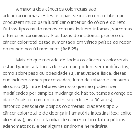
A maioria dos cânceres colorretais são
adenocarcinomas, estes os quais se iniciam em células que
produzem muco para lubrificar o interior do cólon e do reto.
Outros tipos muito menos comuns incluem linfomas, sarcomas
e tumores carcinoides. E as taxas de incidência precoce de
câncer colorretal estão aumentado em vários países ao redor
do mundo nos últimos anos (
Ref.25
).
Mais do que metade de todos os cânceres colorretais
estão ligados a fatores de risco que podem ser modificados,
como sobrepeso ou obesidade (
2
), inatividade física, dietas
que incluem carnes processadas, fumo de tabaco e consumo
alcoólico (
3
). Entre fatores de risco que não podem ser
modificados por simples mudança de hábito, temos avanço de
idade (mais comum em idades superiores a 50 anos),
histórico pessoal de pólipos colorretais, diabetes tipo 2,
câncer colorretal e de doença inflamatória intestinal (ex.: colite
ulcerativa), histórico familiar de câncer colorretal ou pólipos
adenomatosos, e ter alguma síndrome hereditária.