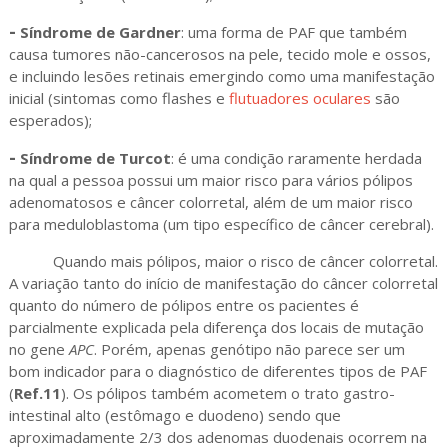
-
Síndrome de Gardner
: uma forma de PAF que também
causa tumores não-cancerosos na pele, tecido mole e ossos,
e incluindo lesões retinais emergindo como uma manifestação
inicial (sintomas como flashes e
flutuadores oculares
são
esperados);
-
Síndrome de Turcot
: é uma condição raramente herdada
na qual a pessoa possui um maior risco para vários pólipos
adenomatosos e câncer colorretal, além de um maior risco
para meduloblastoma (um tipo específico de câncer cerebral).
Quando mais pólipos, maior o risco de câncer colorretal.
A variação tanto do início de manifestação do câncer colorretal
quanto do número de pólipos entre os pacientes é
parcialmente explicada pela diferença dos locais de mutação
no gene
APC
. Porém, apenas genótipo não parece ser um
bom indicador para o diagnóstico de diferentes tipos de PAF
(
Ref.11
). Os pólipos também acometem o trato gastro-
intestinal alto (estômago e duodeno) sendo que
aproximadamente 2/3 dos adenomas duodenais ocorrem na