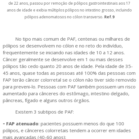
de 22 anos, passou por remoção de pólipos gastrointestinais aos 17
anos de idade e exibia múltiplos pólipos no intestino grosso, incluindo
pólipos adenomatosos no cólon transverso.
Ref.9
No tipo mais comum de PAF, centenas ou milhares de
pólipos se desenvolvem no cólon e no reto do indivíduo,
frequentemente se iniciando nas idades de 10 a 12 anos.
Câncer geralmente se desenvolve em 1 ou mais desses
pólipos tão cedo quanto 20 anos de idade. Pela idade de 35-
45 anos, quase todas as pessoas até 100% das pessoas com
FAP terão câncer colorretal se o cólon não tiver sido removido
para preveni-lo. Pessoas com PAF também possuem um risco
aumentado para cânceres do estômago, intestino delgado,
pâncreas, fígado e alguns outros órgãos.
Existem 3 subtipos de PAF:
-
FAP atenuado
: pacientes possuem menos do que 100
pólipos, e cânceres colorretais tendem a ocorrer em idades
mais avançadas (40-60 anos);