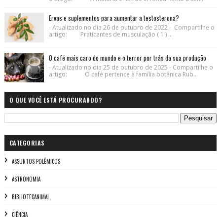
Ervas e suplementos para aumentar a testosterona?
- Atualizado no dia 26 de outubro de 2022 - Compartilhe o
artigo: Praticantes de musculação ( 1 ) ...
O café mais caro do mundo e o terror por trás da sua produção
- Atualizado no dia 25 de outubro de 2025 - Compartilhe o
artigo: O café pertence à família botânica Rub...
O QUE VOCÊ ESTÁ PROCURANDO?
CATEGORIAS
ASSUNTOS POLÊMICOS
ASTRONOMIA
BIBLIOTECANIMAL
CIÊNCIA