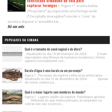
sofisticada armadilha de teia para
capturar formigas
-
*Figura 1*. Aranha-balista
(*Propostira* sp.) esperando uma formiga-verde
(*Oecophylla smaragdina*) morder o "cone" da
sua teia e disparar a "armadilha bal...
Há um mês
POPULARES DA SEMANA
Qual é o tamanho do canal vaginal e do útero?
- Atualizado no dia 19 de fevereiro de 2026 - O trato
reprodutivo das fêmeas de humanos modernos ( Homo
sapiens ) normalmente con...
Barata-d'água é uma barata ou um percevejo?
Figura 1 . Percevejo da espécie Lethocerus americanus . -
Atualizado no dia 15 de dezembro de 2024 - Apesar
do nome, insetos po...
Qual é o maior lagarto sem membros do mundo?
Figura 1 . Lagarto adulto da espécie Pseudopus apodus.
Diferente do que muitos pensam, as serpentes ou
cobras não são os únicos...