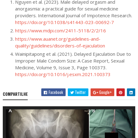
Nguyen et al. (2023). Male delayed orgasm and
anorgasmia: a practical guide for sexual medicine
providers. International Journal of Impotence Research.
https://doi.org/10.1038/s41443-023-00692-7
https://www.mdpi.com/2411-5118/2/2/16
https://www.auanet.org/guidelines-and-
quality/guidelines/disorders-of-ejaculation
Wainipitapong et al. (2021). Delayed Ejaculation Due to
Improper Male Condom Size: A Case Report, Sexual
Medicine, Volume 9, Issue 3, Page 100373.
https://doi.org/10.1016/j.esxm.2021.100373
Facebook
Twitter
Google+
COMPARTILHE