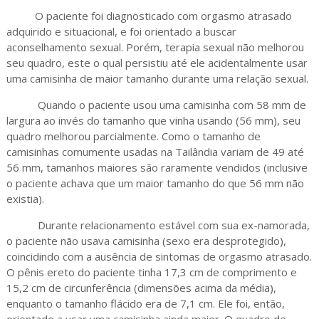
O paciente foi diagnosticado com orgasmo atrasado
adquirido e situacional, e foi orientado a buscar
aconselhamento sexual. Porém, terapia sexual não melhorou
seu quadro, este o qual persistiu até ele acidentalmente usar
uma camisinha de maior tamanho durante uma relação sexual.
Quando o paciente usou uma camisinha com 58 mm de
largura ao invés do tamanho que vinha usando (56 mm), seu
quadro melhorou parcialmente. Como o tamanho de
camisinhas comumente usadas na Tailândia variam de 49 até
56 mm, tamanhos maiores são raramente vendidos (inclusive
o paciente achava que um maior tamanho do que 56 mm não
existia).
Durante relacionamento estável com sua ex-namorada,
o paciente não usava camisinha (sexo era desprotegido),
coincidindo com a ausência de sintomas de orgasmo atrasado.
O pênis ereto do paciente tinha 17,3 cm de comprimento e
15,2 cm de circunferência (dimensões acima da média),
enquanto o tamanho flácido era de 7,1 cm. Ele foi, então,
orientado a usar uma camisinha ainda maior. O quadro de