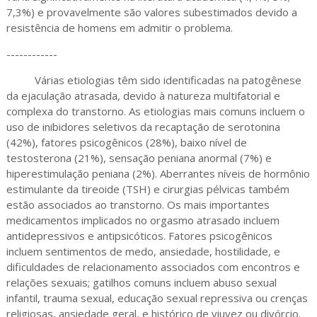
7,3%) e provavelmente são valores subestimados devido a
resistência de homens em admitir o problema.
------------
Várias etiologias têm sido identificadas na patogênese
da ejaculação atrasada, devido à natureza multifatorial e
complexa do transtorno. As etiologias mais comuns incluem o
uso de inibidores seletivos da recaptação de serotonina
(42%), fatores psicogênicos (28%), baixo nível de
testosterona (21%), sensação peniana anormal (7%) e
hiperestimulação peniana (2%). Aberrantes níveis de hormônio
estimulante da tireoide (TSH) e cirurgias pélvicas também
estão associados ao transtorno. Os mais importantes
medicamentos implicados no orgasmo atrasado incluem
antidepressivos e antipsicóticos. Fatores psicogênicos
incluem sentimentos de medo, ansiedade, hostilidade, e
dificuldades de relacionamento associados com encontros e
relações sexuais; gatilhos comuns incluem abuso sexual
infantil, trauma sexual, educação sexual repressiva ou crenças
religiosas, ansiedade geral, e histórico de viuvez ou divórcio.