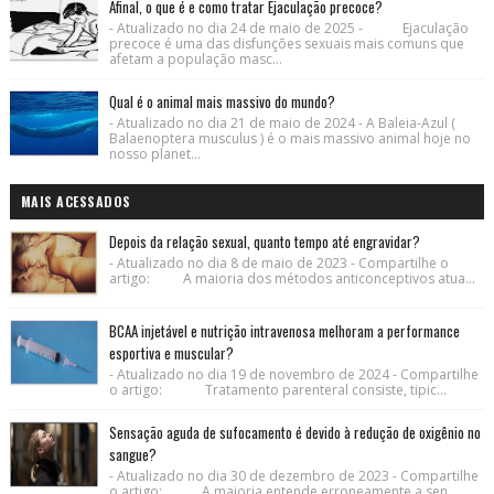
Afinal, o que é e como tratar Ejaculação precoce?
- Atualizado no dia 24 de maio de 2025 - Ejaculação
precoce é uma das disfunções sexuais mais comuns que
afetam a população masc...
Qual é o animal mais massivo do mundo?
- Atualizado no dia 21 de maio de 2024 - A Baleia-Azul (
Balaenoptera musculus ) é o mais massivo animal hoje no
nosso planet...
MAIS ACESSADOS
Depois da relação sexual, quanto tempo até engravidar?
- Atualizado no dia 8 de maio de 2023 - Compartilhe o
artigo: A maioria dos métodos anticonceptivos atua...
BCAA injetável e nutrição intravenosa melhoram a performance
esportiva e muscular?
- Atualizado no dia 19 de novembro de 2024 - Compartilhe
o artigo: Tratamento parenteral consiste, tipic...
Sensação aguda de sufocamento é devido à redução de oxigênio no
sangue?
- Atualizado no dia 30 de dezembro de 2023 - Compartilhe
o artigo: A maioria entende erroneamente a sen...