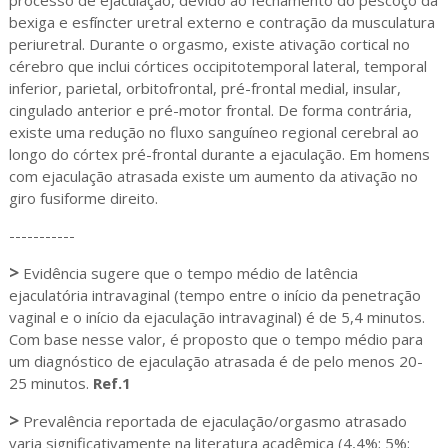
processo de ejaculação, devido ao fechamento do pescoço da
bexiga e esfíncter uretral externo e contração da musculatura
periuretral. Durante o orgasmo, existe ativação cortical no
cérebro que inclui córtices occipitotemporal lateral, temporal
inferior, parietal, orbitofrontal, pré-frontal medial, insular,
cingulado anterior e pré-motor frontal. De forma contrária,
existe uma redução no fluxo sanguíneo regional cerebral ao
longo do córtex pré-frontal durante a ejaculação. Em homens
com ejaculação atrasada existe um aumento da ativação no
giro fusiforme direito.
-----------
>
Evidência sugere que o tempo médio de latência
ejaculatória intravaginal (tempo entre o início da penetração
vaginal e o início da ejaculação intravaginal) é de 5,4 minutos.
Com base nesse valor, é proposto que o tempo médio para
um diagnóstico de ejaculação atrasada é de pelo menos 20-
25 minutos.
Ref.1
>
Prevalência reportada de ejaculação/orgasmo atrasado
varia significativamente na literatura acadêmica (4,4%; 5%;