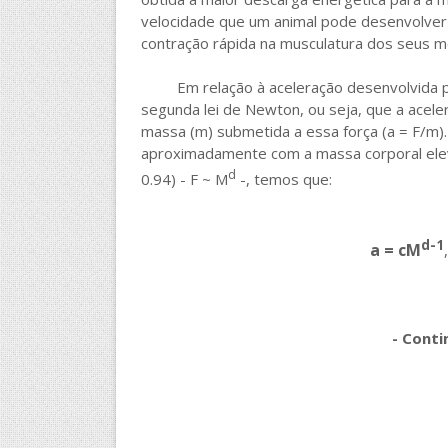
velocidade que um animal pode desenvolver es
contração rápida na musculatura dos seus 
Em relação à aceleração desenvolvida pel
segunda lei de Newton, ou seja, que a acelera
massa (m) submetida a essa força (a = F/m
aproximadamente com a massa corporal eleva
d
0.94) - F ~ M
-, temos que:
d-1
a = cM
- Conti