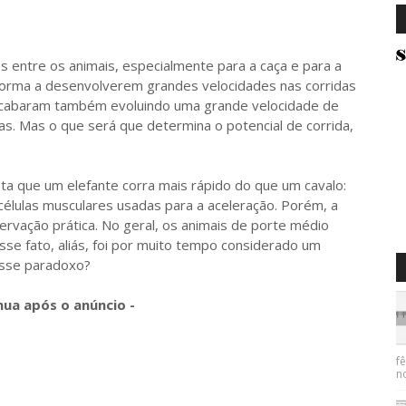
ntre os animais, especialmente para a caça e para a
 forma a desenvolverem grandes velocidades nas corridas
acabaram também evoluindo uma grande velocidade de
s. Mas o que será que determina o potencial de corrida,
 que um elefante corra mais rápido do que um cavalo:
células musculares usadas para a aceleração. Porém, a
rvação prática. No geral, os animais de porte médio
se fato, aliás, foi por muito tempo considerado um
esse paradoxo?
nua após o anúncio -
f
n