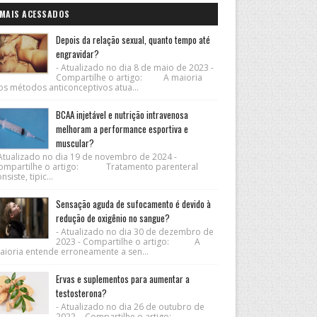
MAIS ACESSADOS
Depois da relação sexual, quanto tempo até
engravidar?
- Atualizado no dia 8 de maio de 2023 -
Compartilhe o artigo: A maioria
os métodos anticonceptivos atua...
BCAA injetável e nutrição intravenosa
melhoram a performance esportiva e
muscular?
 Atualizado no dia 19 de novembro de 2024 -
ompartilhe o artigo: Tratamento parenteral
nsiste, tipic...
Sensação aguda de sufocamento é devido à
redução de oxigênio no sangue?
- Atualizado no dia 30 de dezembro de
2023 - Compartilhe o artigo: A
aioria entende erroneamente a sen...
Ervas e suplementos para aumentar a
testosterona?
- Atualizado no dia 26 de outubro de
2022 - Compartilhe o artigo: