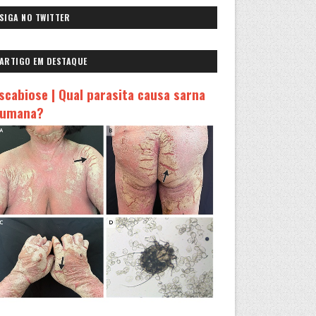
SIGA NO TWITTER
ARTIGO EM DESTAQUE
scabiose | Qual parasita causa sarna
umana?