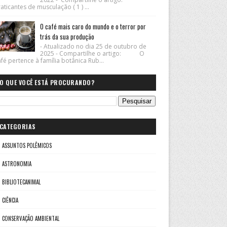
aticantes de musculação ( 1 ) ...
O café mais caro do mundo e o terror por
trás da sua produção
- Atualizado no dia 25 de outubro de
2025 - Compartilhe o artigo: O
fé pertence à família botânica Rub...
O QUE VOCÊ ESTÁ PROCURANDO?
CATEGORIAS
ASSUNTOS POLÊMICOS
ASTRONOMIA
BIBLIOTECANIMAL
CIÊNCIA
CONSERVAÇÃO AMBIENTAL