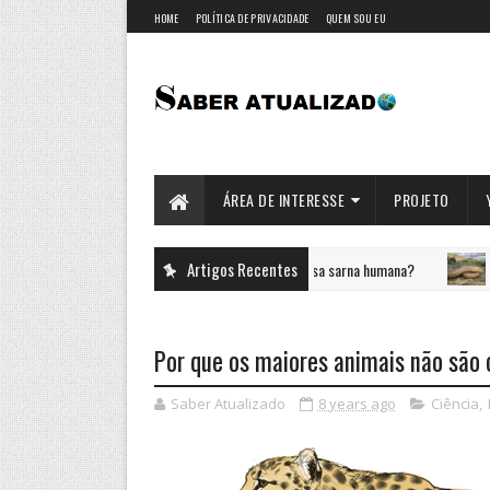
HOME
POLÍTICA DE PRIVACIDADE
QUEM SOU EU
ÁREA DE INTERESSE
PROJETO
Artigos Recentes
Escabiose | Qual parasita causa sarna humana?
SAÚDE
CIÊNCIA
Por que os maiores animais não são 
Saber Atualizado
8 years ago
Ciência
,