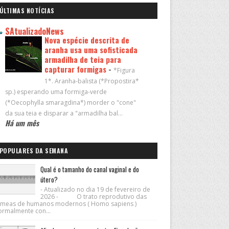
ÚLTIMAS NOTÍCIAS
SAtualizadoNews
Nova espécie descrita de
aranha usa uma sofisticada
armadilha de teia para
capturar formigas
-
*Figura
1*. Aranha-balista (*Propostira*
sp.) esperando uma formiga-verde
(*Oecophylla smaragdina*) morder o "cone"
da sua teia e disparar a "armadilha bal...
Há um mês
POPULARES DA SEMANA
Qual é o tamanho do canal vaginal e do
útero?
- Atualizado no dia 19 de fevereiro de
2026 - O trato reprodutivo das
êmeas de humanos modernos ( Homo sapiens )
ormalmente con...