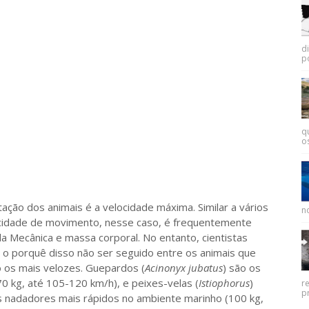
d
p
q
os
 dos animais é a velocidade máxima. Similar a vários
no
locidade de movimento, nesse caso, é frequentemente
a Mecânica e massa corporal. No entanto, cientistas
 o porquê disso não ser seguido entre os animais que
 os mais velozes. Guepardos (
Acinonyx jubatus
) são os
70 kg, até 105-120 km/h), e peixes-velas (
Istiophorus
)
r
pr
 nadadores mais rápidos no ambiente marinho (100 kg,