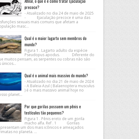
Afinal, o que é e como tratar Ejaculação
precoce?
- Atualizado no dia 24 de maio de 2025
- Ejaculação precoce é uma das
isfunções sexuais mais comuns que afetam a
opulação masc...
Qual é o maior lagarto sem membros do
mundo?
Figura 1 . Lagarto adulto da espécie
Pseudopus apodus. Diferente do
ue muitos pensam, as serpentes ou cobras não são
 únicos...
Qual é o animal mais massivo do mundo?
- Atualizado no dia 21 de maio de 2024
- A Baleia-Azul ( Balaenoptera musculus
) é o mais massivo animal hoje no
sso planet...
Por que gorilas possuem um pênis e
testículos tão pequenos?
Figura 1 . Pênis ereto de um gorila
macho alfa. Ref . 1 Gorilas
epresentam um dos mais icônicos e ameaçados
imatas no planeta. ...