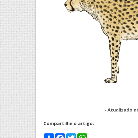
- Atualizado n
Compartilhe o artigo:
S
F
T
W