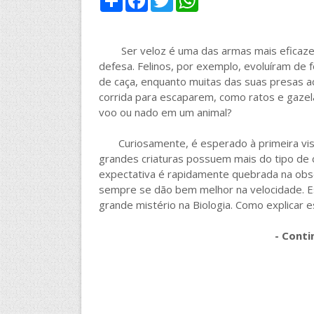
h
a
w
h
a
c
i
a
r
e
t
t
e
b
t
s
Ser veloz é uma das armas mais eficazes e
o
e
A
o
r
p
defesa. Felinos, por exemplo, evoluíram de
k
p
de caça, enquanto muitas das suas presas 
corrida para escaparem, como ratos e gazela
voo ou nado em um animal?
Curiosamente, é esperado à primeira vista
grandes criaturas possuem mais do tipo de 
expectativa é rapidamente quebrada na obse
sempre se dão bem melhor na velocidade. Es
grande mistério na Biologia. Como explicar 
- Conti