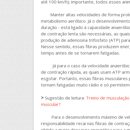
até 100 km/h); importante, todos esses ani
Manter altas velocidades de forma prolo
metabolismo aeróbico. Já o desenvolvimento
duração - está ligado à capacidade anaeróbi
de contração lenta são necessárias, as quai
produção de adenosina trifosfato (ATP) par
Nesse sentido, essas fibras produzem ener
tempo antes de se tornarem fatigadas.
Já para o caso da velocidade anaeróbica m
de contração rápida, as quais usam ATP arma
esgotar. Portanto, essas fibras musculare
tornam fatigadas muito rádio e só permitem
>
Sugestão de leitura:
Treino de musculação 
muscular?
Para o desenvolvimento máximo de velocid
responsabilidade recai nas fibras de contraç
obtida a maior descarga energética para a