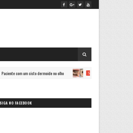
com um cisto dermoide no olho
Nevo Melanocítico Congênito: R
SAÚDE
SIGA NO FACEBOOK