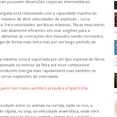
mais possuem dimensões corporais intermediárias.
ngada está relacionado com a capacidade máxima do
 máximo de altas velocidades de explosão - curta
ca. Para velocidades aeróbicas máximas, fibras musculares
s são altamente eficientes em usar oxigênio para a
d
a alimentar as contrações dos músculos sendo recrutados.
gia de forma mais lenta mas por um longo período de
-
áxima, esta é suportada por um tipo especial de fibras
C
zenado no interior da fibra até esse combustível
co
s produzem energia mais rapidamente mas também se
 curtas explosões de velocidade.
junto com treino aeróbico prejudica a hipertrofia
m
ade entre os animais na corrida, nado ou voo, a
ão rápida, ou seja, na velocidade anaeróbica, onde será
 movimentação. Nesse sentido, temos que a máxima