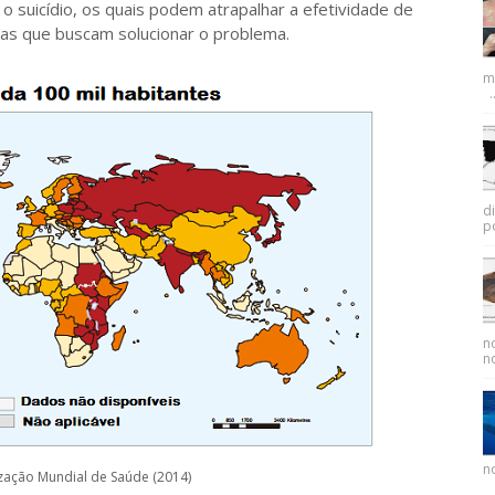
suicídio, os quais podem atrapalhar a efetividade de
as que buscam solucionar o problema.
m
..
d
p
n
no
no
zação Mundial de Saúde (2014)