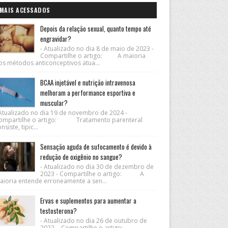
MAIS ACESSADOS
Depois da relação sexual, quanto tempo até
engravidar?
- Atualizado no dia 8 de maio de 2023 -
Compartilhe o artigo: A maioria
os métodos anticonceptivos atua...
BCAA injetável e nutrição intravenosa
melhoram a performance esportiva e
muscular?
 Atualizado no dia 19 de novembro de 2024 -
ompartilhe o artigo: Tratamento parenteral
nsiste, tipic...
Sensação aguda de sufocamento é devido à
redução de oxigênio no sangue?
- Atualizado no dia 30 de dezembro de
2023 - Compartilhe o artigo: A
aioria entende erroneamente a sen...
Ervas e suplementos para aumentar a
testosterona?
- Atualizado no dia 26 de outubro de
2022 - Compartilhe o artigo: