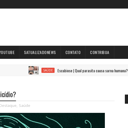
YOUTUBE
SATUALIZADONEWS
CONTATO
CONTRIBUA
Escabiose | Qual parasita causa sarna humana?
SAÚDE
icídio?
Destaque
,
Saúde