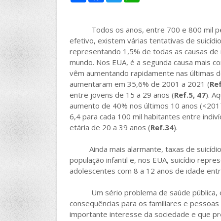
a
c
i
a
r
e
t
t
e
b
t
s
Todos os anos, entre 700 e 800 mil pesso
o
e
A
o
r
p
efetivo, existem várias tentativas de suicíd
k
p
representando 1,5% de todas as causas de m
mundo. Nos EUA, é a segunda causa mais c
vêm aumentando rapidamente nas últimas déc
aumentaram em 35,6% de 2001 a 2021 (
Re
entre jovens de 15 a 29 anos (
Ref.5, 47
). A
aumento de 40% nos últimos 10 anos (<2017) 
6,4 para cada 100 mil habitantes entre indiv
etária de 20 a 39 anos (
Ref.34
).
Ainda mais alarmante, taxas de suicídio
população infantil e, nos EUA, suicídio repr
adolescentes com 8 a 12 anos de idade ent
Um sério problema de saúde pública, o su
consequências para os familiares e pessoas 
importante interesse da sociedade e que pre