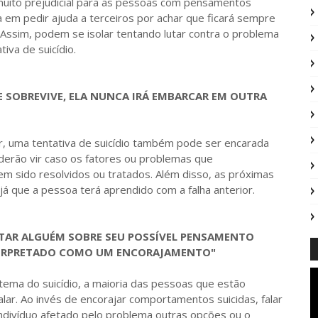
to prejudicial para as pessoas com pensamentos
a em pedir ajuda a terceiros por achar que ficará sempre
. Assim, podem se isolar tentando lutar contra o problema
tiva de suicídio.
 E SOBREVIVE, ELA NUNCA IRÁ EMBARCAR EM OUTRA
 uma tentativa de suicídio também pode ser encarada
derão vir caso os fatores ou problemas que
rem sido resolvidos ou tratados. Além disso, as próximas
já que a pessoa terá aprendido com a falha anterior.
TAR ALGUÉM SOBRE SEU POSSÍVEL PENSAMENTO
INTERPRETADO COMO UM ENCORAJAMENTO"
do suicídio, a maioria das pessoas que estão
ar. Ao invés de encorajar comportamentos suicidas, falar
ndivíduo afetado pelo problema outras opções ou o