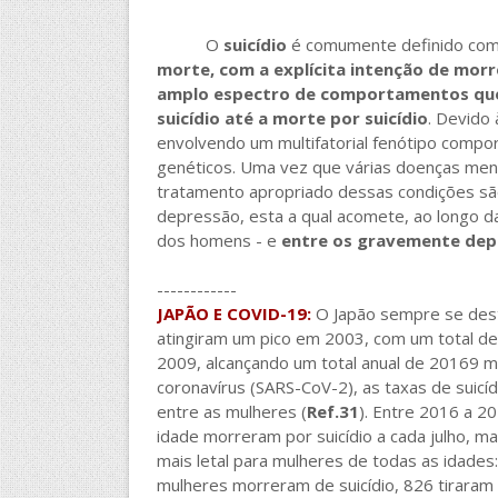
O
suicídio
é comumente definido co
morte, com a explícita intenção de morr
amplo espectro de comportamentos que
suicídio até a morte por suicídio
. Devido 
envolvendo um multifatorial fenótipo comp
genéticos. Uma vez que várias doenças ment
tratamento apropriado dessas condições sã
depressão, esta a qual acomete, ao longo 
dos homens - e
entre os gravemente dep
------------
JAPÃO E COVID-19:
O Japão sempre se destac
atingiram um pico em 2003, com um total d
2009, alcançando um total anual de 20169 
coronavírus (SARS-CoV-2), as taxas de suicíd
entre as mulheres (
Ref.31
). Entre 2016 a 
idade morreram por suicídio a cada julho, m
mais letal para mulheres de todas as idade
mulheres morreram de suicídio, 826 tiraram