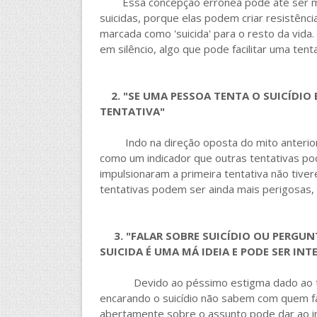
Essa concepção errônea pode até ser mui
suicidas, porque elas podem criar resistênci
marcada como 'suicida' para o resto da vida
em silêncio, algo que pode facilitar uma tenta
2. "SE UMA PESSOA TENTA O SUICÍDIO
TENTATIVA"
Indo na direção oposta do mito anterior,
como um indicador que outras tentativas po
impulsionaram a primeira tentativa não tive
tentativas podem ser ainda mais perigosas, 
3. "FALAR SOBRE SUICÍDIO OU PERGUN
SUICIDA É UMA MÁ IDEIA E PODE SER 
Devido ao péssimo estigma dado ao tema 
encarando o suicídio não sabem com quem fal
abertamente sobre o assunto pode dar ao i