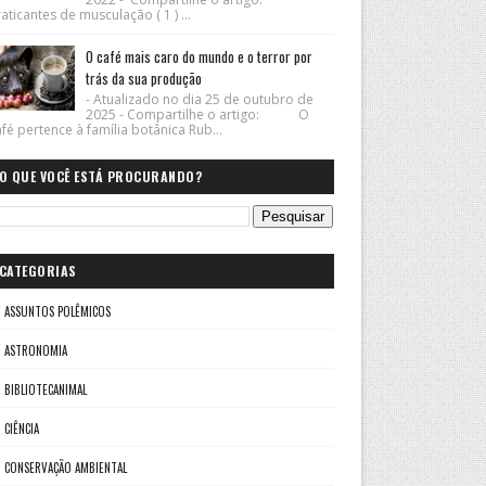
aticantes de musculação ( 1 ) ...
O café mais caro do mundo e o terror por
trás da sua produção
- Atualizado no dia 25 de outubro de
2025 - Compartilhe o artigo: O
fé pertence à família botânica Rub...
O QUE VOCÊ ESTÁ PROCURANDO?
CATEGORIAS
ASSUNTOS POLÊMICOS
ASTRONOMIA
BIBLIOTECANIMAL
CIÊNCIA
CONSERVAÇÃO AMBIENTAL