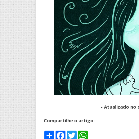
- Atualizado no
Compartilhe o artigo:
S
F
T
W
h
a
w
h