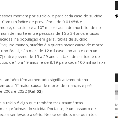
as morrem por suicídio, e para cada caso de suicídio
io. Com um índice de prevalência de 0,0145% e
orte, o suicídio é a 10° maior causa de mortalidade no
omum de morte entre pessoas de 15 a 34 anos e taxas
adas: na população em geral, taxas de suicídio
f
.
51
). No mundo, suicídio é a quarta maior causa de morte
qui no Brasil, são mais de 12 mil casos ao ano e com um
entre jovens de 15 a 29 anos; a taxa de suicídio é de
íduos de 15 a 19 anos, e de 8,19 para cada 100 mil na faixa
s também têm aumentado significativamente na
esentou a 5° maior causa de morte de crianças e pré-
re 2008 e 2022 (
Ref
.
52
).
icídio é algo que também traz traumáticas
f
mais próximas do suicida. Portanto, é um assunto de
n
cisa ser levado a sério. Nesse sentido, muitos mitos