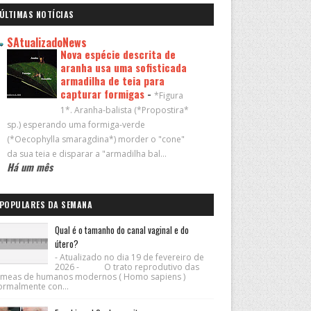
ÚLTIMAS NOTÍCIAS
SAtualizadoNews
Nova espécie descrita de
aranha usa uma sofisticada
armadilha de teia para
capturar formigas
-
*Figura
1*. Aranha-balista (*Propostira*
sp.) esperando uma formiga-verde
(*Oecophylla smaragdina*) morder o "cone"
da sua teia e disparar a "armadilha bal...
Há um mês
POPULARES DA SEMANA
Qual é o tamanho do canal vaginal e do
útero?
- Atualizado no dia 19 de fevereiro de
2026 - O trato reprodutivo das
êmeas de humanos modernos ( Homo sapiens )
ormalmente con...