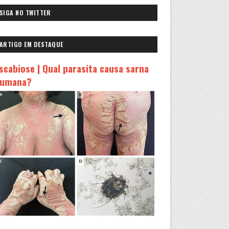
SIGA NO TWITTER
ARTIGO EM DESTAQUE
scabiose | Qual parasita causa sarna
umana?