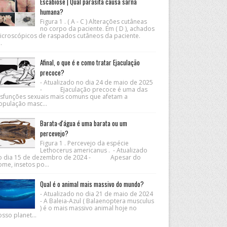
Escabiose | Qual parasita causa sarna
humana?
Figura 1 . ( A - C ) Alterações cutâneas
no corpo da paciente. Em ( D ), achados
icroscópicos de raspados cutâneos da paciente.
.
Afinal, o que é e como tratar Ejaculação
precoce?
- Atualizado no dia 24 de maio de 2025
- Ejaculação precoce é uma das
isfunções sexuais mais comuns que afetam a
opulação masc...
Barata-d'água é uma barata ou um
percevejo?
Figura 1 . Percevejo da espécie
Lethocerus americanus . - Atualizado
o dia 15 de dezembro de 2024 - Apesar do
me, insetos po...
Qual é o animal mais massivo do mundo?
- Atualizado no dia 21 de maio de 2024
- A Baleia-Azul ( Balaenoptera musculus
) é o mais massivo animal hoje no
sso planet...