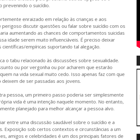
 prevenindo o suicídio.
emente enraizado em relação às crianças e aos
perigoso discutir questões ou falar sobre suicídio com os
taria aumentando as chances de comportamentos suicidas
sa idade serem muito influenciáveis. É preciso deixar
científicas/empíricas suportando tal alegação.
tabu relacionado às discussões sobre sexualidade.
 assunto ou por vergonha ou por acharem que estarão
rquem na vida sexual muito cedo. Isso apenas faz com que
 deixem de ser passadas aos jovens.
 pessoa, um primeiro passo poderia ser simplesmente
rópria vida é uma intenção naquele momento. No entanto,
samente planejado para melhor alcançar a pessoa alvo.
 entre uma discussão saudável sobre o suicídio e a
. Exposição sob certos contextos e circunstâncias a um
s, amigos e celebridades é um dos principais fatores de