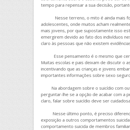
tempo para repensar a sua decisão, portanto
Nesse terreno, o mito é ainda mais fort
adolescentes, onde muitos acham realmente 
mais jovens, por que supostamente isso es
emergirem devido ao fato dos indivíduos nes
claro às pessoas que não existem evidências 
Esse pensamento é o mesmo que cerca o 
Muitas escolas e pais deixam de discutir o
incentivando que as crianças e jovens emba
importantes informações sobre sexo seguro
Na abordagem sobre o suicídio com outra
perguntar-lhe se a opção de acabar com a p
claro, falar sobre suicídio deve ser cuidado
Nesse último ponto, é preciso diferenciar
exposição a outros comportamentos suicidas
comportamento suicida de membros familiare