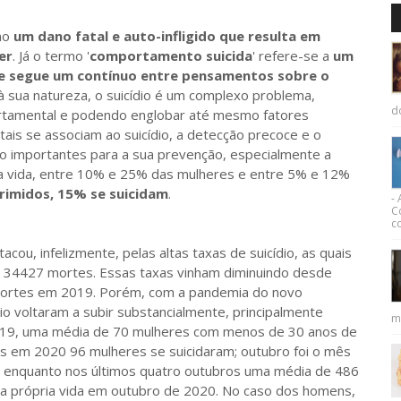
mo
um dano fatal e auto-infligido que resulta em
er
. Já o termo '
comportamento suicida
' refere-se a
um
 segue um contínuo entre pensamentos sobre o
à sua natureza, o suicídio é um complexo problema,
d
ortamental e podendo englobar até mesmo fatores
ais se associam ao suicídio, a detecção precoce e o
o importantes para a sua prevenção, especialmente a
da vida, entre 10% e 25% das mulheres e entre 5% e 12%
rimidos, 15% se suicidam
.
-
C
co
ou, infelizmente, pelas altas taxas de suicídio, as quais
e 34427 mortes. Essas taxas vinham diminuindo desde
mortes em 2019. Porém, com a pandemia do novo
io voltaram a subir substancialmente, principalmente
m
2019, uma média de 70 mulheres com menos de 30 anos de
as em 2020 96 mulheres se suicidaram; outubro foi o mês
s: enquanto nos últimos quatro outubros uma média de 486
 a própria vida em outubro de 2020. No caso dos homens,