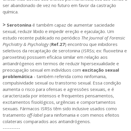
ser abandonado de vez no futuro em favor da castração
química.
>
Serotonina
é também capaz de aumentar saciedade
sexual, reduzir libido e impedir ereção e ejaculação. Um
estudo recente publicado no periódico
The Journal of Forensic
Psychiatry & Psychology
(
Ref.27
) encontrou que inibidores
seletivos da recaptação de serotonina (ISRSs; ex: fluoxetina e
paroxetina) possuem eficácia similar em relação aos
antiandrógenos em termos de reduzir hipersexualidade e
preocupação sexual em indivíduos com
excitação sexual
problemática
- também referida como ninfomania,
compulsividade sexual ou transtorno sexual. Essa condição
aumenta o risco para ofensas e agressões sexuais, e é
caracterizada por intensos e frequentes pensamentos,
excitamentos fisiológicos, urgências e comportamentos
sexuais. Fármacos ISRSs têm sido inclusive usados como
tratamento
off-label
para ninfomania e com menos efeitos
colaterais comparados aos antiandrógenos.
----------