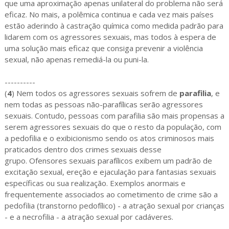
que uma aproximação apenas unilateral do problema não será
eficaz. No mais, a polêmica continua e cada vez mais países
estão aderindo à castração química como medida padrão para
lidarem com os agressores sexuais, mas todos à espera de
uma solução mais eficaz que consiga prevenir a violência
sexual, não apenas remediá-la ou puni-la.
----------
(
4
)
Nem todos os agressores sexuais sofrem de
parafilia
, e
nem todas as pessoas não-parafílicas serão agressores
sexuais. Contudo, pessoas com parafilia são mais propensas a
serem agressores sexuais do que o resto da população, com
a pedofilia e o exibicionismo sendo os atos criminosos mais
praticados dentro dos crimes sexuais desse
grupo. Ofensores sexuais parafílicos exibem um padrão de
excitação sexual, ereção e ejaculação para fantasias sexuais
específicas ou sua realização. Exemplos anormais e
frequentemente associados ao cometimento de crime são a
pedofilia (transtorno pedofílico) - a atração sexual por crianças
- e a necrofilia - a atração sexual por cadáveres.