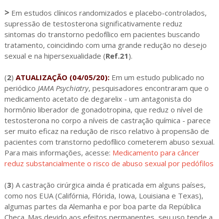
>
Em estudos clínicos randomizados e placebo-controlados,
supressão de testosterona significativamente reduz
sintomas do transtorno pedofílico em pacientes buscando
tratamento, coincidindo com uma grande redução no desejo
sexual e na hipersexualidade (
Ref.21
).
(
2
)
ATUALIZAÇÃO (04/05/20):
Em um estudo publicado no
periódico
JAMA Psychiatry
, pesquisadores encontraram que o
medicamento acetato de degarelix - um antagonista do
hormônio liberador de gonadotropina, que reduz o nível de
testosterona no corpo a níveis de castração química - parece
ser muito eficaz na redução de risco relativo à propensão de
pacientes com transtorno pedofílico cometerem abuso sexual.
Para mais informações, acesse:
Medicamento para câncer
reduz substancialmente o risco de abuso sexual por pedófilos
(
3
) A castração cirúrgica ainda é praticada em alguns países,
como nos EUA (Califórnia, Flórida, Iowa, Louisiana e Texas),
algumas partes da Alemanha e por boa parte da República
Checa. Mas devido aos efeitos permanentes, seu uso tende a