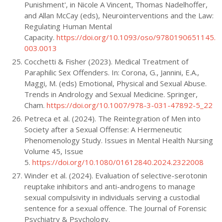
Punishment', in Nicole A Vincent, Thomas Nadelhoffer,
and Allan McCay (eds), Neurointerventions and the Law:
Regulating Human Mental
Capacity.
https://doi.org/10.1093/oso/9780190651145.
003.0013
Cocchetti & Fisher (2023). Medical Treatment of
Paraphilic Sex Offenders. In: Corona, G., Jannini, E.A.,
Maggi, M. (eds) Emotional, Physical and Sexual Abuse.
Trends in Andrology and Sexual Medicine. Springer,
Cham.
https://doi.org/10.1007/978-3-031-47892-5_22
Petreca et al. (2024). The Reintegration of Men into
Society after a Sexual Offense: A Hermeneutic
Phenomenology Study. Issues in Mental Health Nursing
Volume 45, Issue
5.
https://doi.org/10.1080/01612840.2024.2322008
Winder et al. (2024). Evaluation of selective-serotonin
reuptake inhibitors and anti-androgens to manage
sexual compulsivity in individuals serving a custodial
sentence for a sexual offence. The Journal of Forensic
Psychiatry & Psychology.