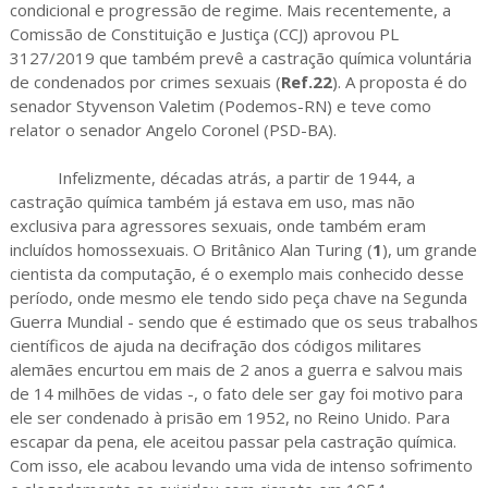
condicional e progressão de regime. Mais recentemente, a
Comissão de Constituição e Justiça (CCJ) aprovou PL
3127/2019 que também prevê a castração química voluntária
de condenados por crimes sexuais (
Ref.22
). A proposta é do
senador Styvenson Valetim (Podemos-RN) e teve como
relator o senador Angelo Coronel (PSD-BA).
Infelizmente, décadas atrás, a partir de 1944, a
castração química também já estava em uso, mas não
exclusiva para agressores sexuais, onde também eram
incluídos homossexuais. O Britânico Alan Turing (
1
), um grande
cientista da computação, é o exemplo mais conhecido desse
período, onde mesmo ele tendo sido peça chave na Segunda
Guerra Mundial - sendo que é estimado que os seus trabalhos
científicos de ajuda na decifração dos códigos militares
alemães encurtou em mais de 2 anos a guerra e salvou mais
de 14 milhões de vidas -, o fato dele ser gay foi motivo para
ele ser condenado à prisão em 1952, no Reino Unido. Para
escapar da pena, ele aceitou passar pela castração química.
Com isso, ele acabou levando uma vida de intenso sofrimento