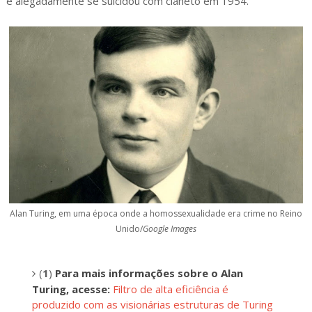
e alegadamente se suicidou com cianeto em 1954.
Alan Turing, em uma época onde a homossexualidade era crime no Reino
Unido/
Google Images
(
1
)
Para mais informações sobre o Alan
Turing, acesse:
Filtro de alta eficiência é
produzido com as visionárias estruturas de Turing