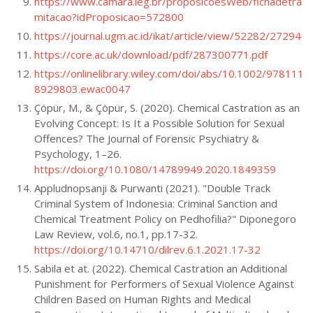
https://www.camara.leg.br/proposicoesWeb/fichadetra
mitacao?idProposicao=572800
https://journal.ugm.ac.id/ikat/article/view/52282/27294
https://core.ac.uk/download/pdf/287300771.pdf
https://onlinelibrary.wiley.com/doi/abs/10.1002/978111
8929803.ewac0047
Çöpür, M., & Çöpür, S. (2020). Chemical Castration as an
Evolving Concept: Is It a Possible Solution for Sexual
Offences? The Journal of Forensic Psychiatry &
Psychology, 1–26.
https://doi.org/10.1080/14789949.2020.1849359
Appludnopsanji & Purwanti (2021). "Double Track
Criminal System of Indonesia: Criminal Sanction and
Chemical Treatment Policy on Pedhofilia?" Diponegoro
Law Review, vol.6, no.1, pp.17-32.
https://doi.org/10.14710/dilrev.6.1.2021.17-32
Sabila et at. (2022). Chemical Castration an Additional
Punishment for Performers of Sexual Violence Against
Children Based on Human Rights and Medical