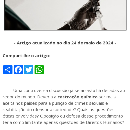
- Artigo atualizado no dia 24 de maio de 2024 -
Compartilhe o artigo:
S
F
T
W
h
a
w
h
a
c
i
a
r
e
t
t
e
b
t
s
Uma controversa discussão já se arrasta há décadas ao
o
e
A
o
r
p
redor do mundo. Deveria a
castração química
ser mais
k
p
aceita nos países para a punição de crimes sexuais e
reabilitação do ofensor à sociedade? Quais as questões
éticas envolvidas? Oposição ou defesa desse procedimento
teria como limitante apenas questões de Direitos Humanos?