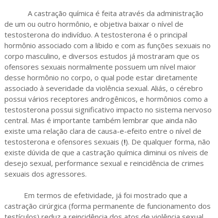
A castração química é feita através da administração
de um ou outro hormônio, e objetiva baixar o nível de
testosterona do indivíduo. A testosterona é o principal
hormônio associado com a libido e com as funções sexuais no
corpo masculino, e diversos estudos já mostraram que os
ofensores sexuais normalmente possuem um nível maior
desse hormônio no corpo, o qual pode estar diretamente
associado à severidade da violência sexual. Aliás, o cérebro
possui vários receptores androgênicos, e hormônios como a
testosterona possui significativo impacto no sistema nervoso
central. Mas é importante também lembrar que ainda não
existe uma relação clara de causa-e-efeito entre o nível de
testosterona e ofensores sexuais (
!
). De qualquer forma, não
existe dúvida de que a castração química diminui os níveis de
desejo sexual, performance sexual e reincidência de crimes
sexuais dos agressores.
Em termos de efetividade, já foi mostrado que a
castração cirúrgica (forma permanente de funcionamento dos
testículos) reduz a reincidência dos atos de violência sexual