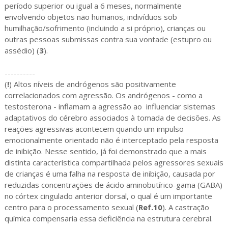
período superior ou igual a 6 meses, normalmente
envolvendo objetos não humanos, indivíduos sob
humilhação/sofrimento (incluindo a si próprio), crianças ou
outras pessoas submissas contra sua vontade (estupro ou
assédio) (
3
).
----------
(
!
) Altos níveis de andrógenos são positivamente
correlacionados com agressão. Os andrógenos - como a
testosterona - inflamam a agressão ao influenciar sistemas
adaptativos do cérebro associados à tomada de decisões. As
reações agressivas acontecem quando um impulso
emocionalmente orientado não é interceptado pela resposta
de inibição. Nesse sentido, já foi demonstrado que a mais
distinta característica compartilhada pelos agressores sexuais
de crianças é uma falha na resposta de inibição, causada por
reduzidas concentrações de ácido aminobutírico-gama (GABA)
no córtex cingulado anterior dorsal, o qual é um importante
centro para o processamento sexual (
Ref.10
). A castração
química compensaria essa deficiência na estrutura cerebral.