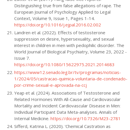
Distinguishing true from false allegations of rape. The
European Journal of Psychology Applied to Legal
Context, Volume 9, Issue 1, Pages 1-14.
https://doi.org/10.1016/j.ejpal.2016.02.002
Landren et al. (2022). Effects of testosterone
suppression on desire, hypersexuality, and sexual
interest in children in men with pedophilic disorder. The
World Journal of Biological Psychiatry, Volume 23, 2022 -
Issue 7.
https://doi.org/10.1080/15622975.2021.2014683
https://www12.senado.leg.br/tv/programas/noticias-
1/2024/05/castracao-quimica-voluntaria-de-condenado-
por-crime-sexual-e-aprovada-na-ccj
Yeap et al. (2024). Associations of Testosterone and
Related Hormones With All-Cause and Cardiovascular
Mortality and Incident Cardiovascular Disease in Men:
Individual Participant Data Meta-analyses. Annals of
Internal Medicine.
https://doi.org/10.7326/M23-2781
Sifferd, Katrina L. (2020). 'Chemical Castration as