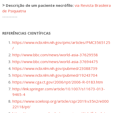
>
Descrição de um paciente necrófilo:
via Revista Brasileira
de Psiquiatria
----------
REFERÊNCIAS CIENTÍFICAS
https://www.ncbi.nlm.nih.gov/pmc/articles/PMC3565125
/
http://www.bbc.com/news/world-asia-37629558
http://www.bbc.com/news/world-asia-37694475
https://www.ncbi.nlm.nih.gov/pubmed/23088739
https://www.ncbi.nlm.nih.gov/pubmed/19243704
https://www.cga.ct.gov/2006/rpt/2006-R-0183.htm
http://link.springer.com/article/10.1007/s11673-013-
9465-4
https://www.scielosp.org/article/csp/2019.v35n2/e000
22118/pt/