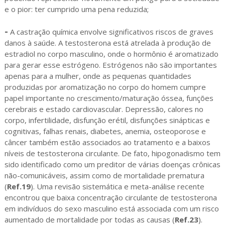
e o pior: ter cumprido uma pena reduzida;
-
A castração química envolve significativos riscos de graves
danos à saúde. A testosterona está atrelada à produção de
estradiol no corpo masculino, onde o hormônio é aromatizado
para gerar esse estrógeno. Estrógenos não são importantes
apenas para a mulher, onde as pequenas quantidades
produzidas por aromatização no corpo do homem cumpre
papel importante no crescimento/maturação óssea, funções
cerebrais e estado cardiovascular. Depressão, calores no
corpo, infertilidade, disfunção erétil, disfunções sinápticas e
cognitivas, falhas renais, diabetes, anemia, osteoporose e
câncer também estão associados ao tratamento e a baixos
níveis de testosterona circulante. De fato, hipogonadismo tem
sido identificado como um preditor de várias doenças crônicas
não-comunicáveis, assim como de mortalidade prematura
(
Ref.19
). Uma revisão sistemática e meta-análise recente
encontrou que baixa concentração circulante de testosterona
em indivíduos do sexo masculino está associada com um risco
aumentado de mortalidade por todas as causas (
Ref.23
).