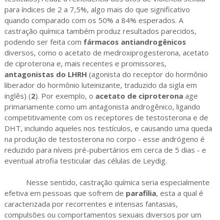
para índices de 2 a 7,5%, algo mais do que significativo
quando comparado com os 50% a 84% esperados. A
castração química também produz resultados parecidos,
podendo ser feita com
fármacos antiandrogênicos
diversos, como o acetato de medroxiprogesterona, acetato
de ciproterona e, mais recentes e promissores,
antagonistas do LHRH
(agonista do receptor do hormônio
liberador do hormônio luteinizante, traduzido da sigla em
inglês) (
2
). Por exemplo, o
acetato de ciproterona
age
primariamente como um antagonista androgênico, ligando
competitivamente com os receptores de testosterona e de
DHT, incluindo aqueles nos testículos, e causando uma queda
na produção de testosterona no corpo - esse andrógeno é
reduzido para níveis pré-pubertários em cerca de 5 dias - e
eventual atrofia testicular das células de Leydig.
Nesse sentido, castração química seria especialmente
efetiva em pessoas que sofrem de
parafilia
, esta a qual é
caracterizada por recorrentes e intensas fantasias,
compulsões ou comportamentos sexuais diversos por um