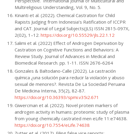
Perspective. International Journal of Multicultural and
Multireligious Understanding, Vol. 9, No. 5.
Kinanti et al. (2022). Chemical Castration for Child
Rapists Judging from Indonesia’s Ratification of ICCPR
and CAT. Journal of Legal Subjects(JLS) ISSN 2815-097X,
2(02), 1–12.
https://doi.org/10.55529/jls.22.1.12
Salimi et al. (2022) Effect of Androgen Deprivation by
Castration on Cognitive Functions and Behaviors: A
Review Study. Journal of Advances in Medical and
Biomedical Research. pp. 1-11. ISSN 2676-6264
Gonzales & Baltodano-Calle (2022). La castración
química ¿una solución para reducir la violación y abuso
sexual de menores?. Revista De La Sociedad Peruana
De Medicina Interna, 35(2), 82-87.
https://doi.org/10.36393/spmi.v35i2.671
Giwercman et al. (2022). Novel protein markers of
androgen activity in humans: proteomic study of plasma
from young chemically castrated men eLife 11:e74638.
https://doi.org/10.7554/eLife.74638
Zutter et al. (2017). Filing false vice reports: