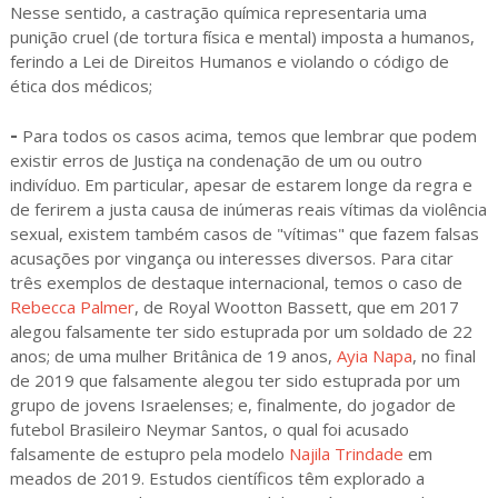
Nesse sentido, a castração química representaria uma
punição cruel (de tortura física e mental) imposta a humanos,
ferindo a Lei de Direitos Humanos e violando o código de
ética dos médicos;
-
Para todos os casos acima, temos que lembrar que podem
existir erros de Justiça na condenação de um ou outro
indivíduo. Em particular, apesar de estarem longe da regra e
de ferirem a justa causa de inúmeras reais vítimas da violência
sexual, existem também casos de "vítimas" que fazem falsas
acusações por vingança ou interesses diversos. Para citar
três exemplos de destaque internacional, temos o caso de
Rebecca Palmer
, de Royal Wootton Bassett, que em 2017
alegou falsamente ter sido estuprada por um soldado de 22
anos; de uma mulher Britânica de 19 anos,
Ayia Napa
, no final
de 2019 que falsamente alegou ter sido estuprada por um
grupo de jovens Israelenses; e, finalmente, do jogador de
futebol Brasileiro Neymar Santos, o qual foi acusado
falsamente de estupro pela modelo
Najila Trindade
em
meados de 2019. Estudos científicos têm explorado a