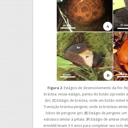
Figura 2
. Estágios de desenvolvimento da flor
Ra
bráctea; nesse estágio, partes do botão (
cp
) estão 
(
br
). (
C
) Estágio de bráctea, onde um botão visível é
Transição bráctea-
perigone
, onde as brácteas aind
lobos de perigone (
pr
). (
E
) Estágio de
perigone
; um
estrutura similar à pétala. (
F
) Estágio de antese (ma
arnolddi
levam 3-5 anos para completar seu ciclo de 