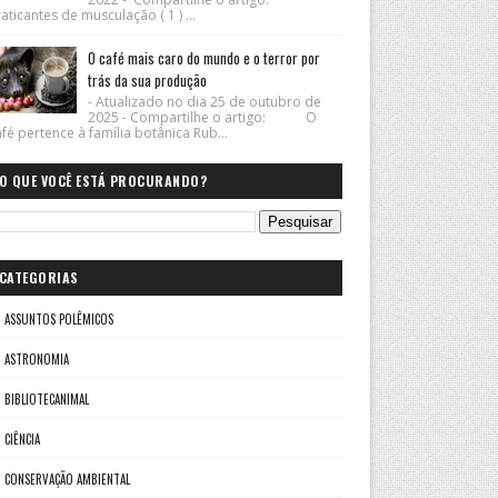
aticantes de musculação ( 1 ) ...
O café mais caro do mundo e o terror por
trás da sua produção
- Atualizado no dia 25 de outubro de
2025 - Compartilhe o artigo: O
fé pertence à família botânica Rub...
O QUE VOCÊ ESTÁ PROCURANDO?
CATEGORIAS
ASSUNTOS POLÊMICOS
ASTRONOMIA
BIBLIOTECANIMAL
CIÊNCIA
CONSERVAÇÃO AMBIENTAL