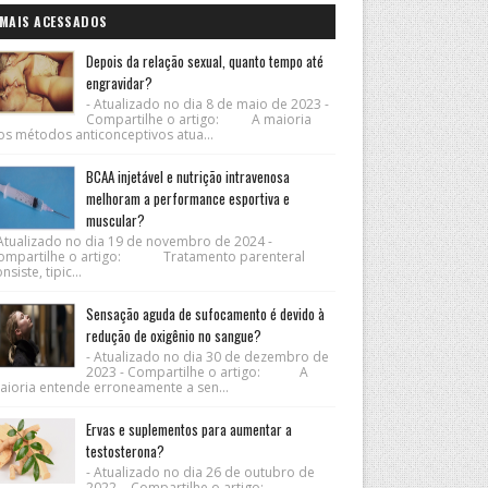
MAIS ACESSADOS
Depois da relação sexual, quanto tempo até
engravidar?
- Atualizado no dia 8 de maio de 2023 -
Compartilhe o artigo: A maioria
os métodos anticonceptivos atua...
BCAA injetável e nutrição intravenosa
melhoram a performance esportiva e
muscular?
 Atualizado no dia 19 de novembro de 2024 -
ompartilhe o artigo: Tratamento parenteral
nsiste, tipic...
Sensação aguda de sufocamento é devido à
redução de oxigênio no sangue?
- Atualizado no dia 30 de dezembro de
2023 - Compartilhe o artigo: A
aioria entende erroneamente a sen...
Ervas e suplementos para aumentar a
testosterona?
- Atualizado no dia 26 de outubro de
2022 - Compartilhe o artigo: