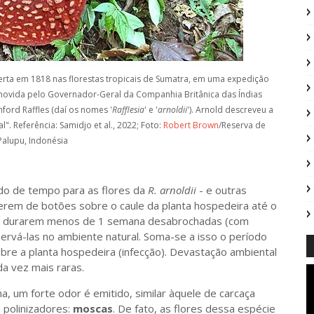
rta em 1818 nas florestas tropicais de Sumatra, em uma expedição
movida pelo Governador-Geral da Companhia Britânica das Índias
ford Raffles (daí os nomes '
Rafflesia
' e '
arnoldii
'). Arnold descreveu a
. Referência: Samidjo et al., 2022;
Foto:
Robert Brown
/Reserva de
Palupu, Indonésia
 de tempo para as flores da
R. arnoldii
- e outras
rem de botões sobre o caule da planta hospedeira até o
 e durarem menos de 1 semana desabrochadas (com
servá-las no ambiente natural. Soma-se a isso o período
bre a planta hospedeira (infecção). Devastação ambiental
a vez mais raras.
, um forte odor é emitido, similar àquele de carcaça
 polinizadores:
moscas
. De fato, as flores dessa espécie