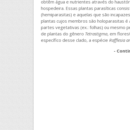
obtêm água e nutrientes através do haustóri
hospedeira. Essas plantas parasíticas consi
(hemiparasitas) e aquelas que são incapazes
plantas cujos membros são holoparasitas é a
partes vegetativas (ex.: folhas) ou mesmo pr
de plantas do gênero
Tetrastigma
, em flore
específico desse clado, a espécie
Rafflesia a
- Conti