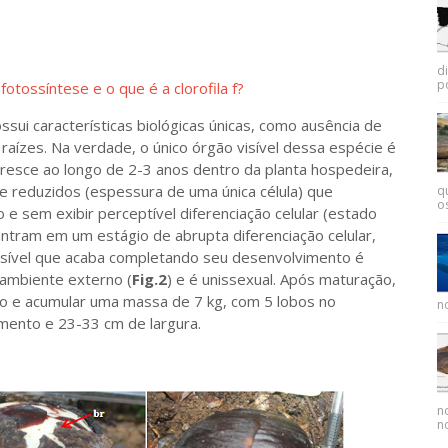
d
p
otossíntese e o que é a clorofila f?
ssui características biológicas únicas, como ausência de
raízes. Na verdade, o único órgão visível dessa espécie é
resce ao longo de 2-3 anos dentro da planta hospedeira,
 reduzidos (espessura de uma única célula) que
q
os
 e sem exibir perceptível diferenciação celular (estado
ntram em um estágio de abrupta diferenciação celular,
visível que acaba completando seu desenvolvimento é
ambiente externo (
Fig.2
) e é unissexual. Após maturação,
o e acumular uma massa de 7 kg, com 5 lobos no
no
ento e 23-33 cm de largura.
n
no