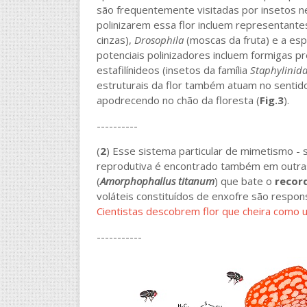
são frequentemente visitadas por insetos n
polinizarem essa flor incluem representant
cinzas),
Drosophila
(moscas da fruta) e a es
potenciais polinizadores incluem formigas pr
estafilínideos (insetos da família
Staphylinid
estruturais da flor também atuam no sentido
apodrecendo no chão da floresta (
Fig.3
).
----------
(
2
) Esse sistema particular de mimetismo -
reprodutiva é encontrado também em outras
(
Amorphophallus titanum
) que bate o
record
voláteis constituídos de enxofre são respon
Cientistas descobrem flor que cheira como 
-----------