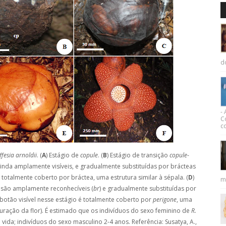
d
-
C
co
ffesia arnoldii
. (
A
) Estágio de
copule
. (
B
) Estágio de transição
copule
-
ainda amplamente visíveis, e gradualmente substituídas por brácteas
 totalmente coberto por bráctea, uma estrutura similar à sépala. (
D
)
m
a são amplamente reconhecíveis (
br
) e gradualmente substituídas por
 botão visível nesse estágio é totalmente coberto por
perigone
, uma
turação da flor). É estimado que os indivíduos do sexo feminino de
R.
vida; indivíduos do sexo masculino 2-4 anos. Referência: Susatya, A.,