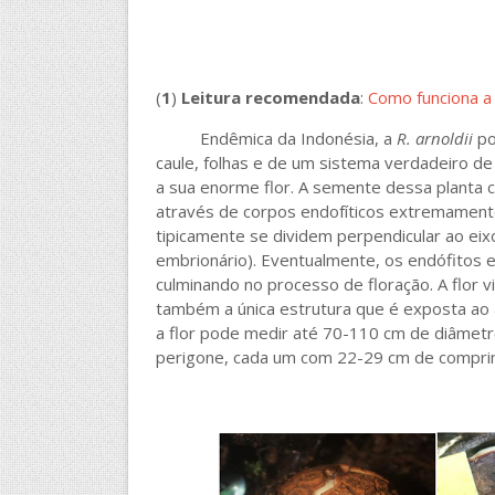
(
1
)
Leitura recomendada
:
Como funciona a f
Endêmica da Indonésia, a
R. arnoldii
po
caule, folhas e de um sistema verdadeiro de 
a sua enorme flor. A semente dessa planta c
através de corpos endofíticos extremamente
tipicamente se dividem perpendicular ao eixo
embrionário). Eventualmente, os endófitos e
culminando no processo de floração. A flor 
também a única estrutura que é exposta ao 
a flor pode medir até 70-110 cm de diâmetr
perigone, cada um com 22-29 cm de comprim