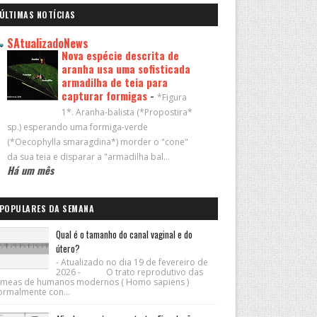
ÚLTIMAS NOTÍCIAS
SAtualizadoNews
Nova espécie descrita de
aranha usa uma sofisticada
armadilha de teia para
capturar formigas
-
*Figura
1*. Aranha-balista (*Propostira*
sp.) esperando uma formiga-verde
(*Oecophylla smaragdina*) morder o "cone"
da sua teia e disparar a "armadilha bal...
Há um mês
POPULARES DA SEMANA
Qual é o tamanho do canal vaginal e do
útero?
- Atualizado no dia 19 de fevereiro de
2026 - O trato reprodutivo das
êmeas de humanos modernos ( Homo sapiens )
ormalmente con...