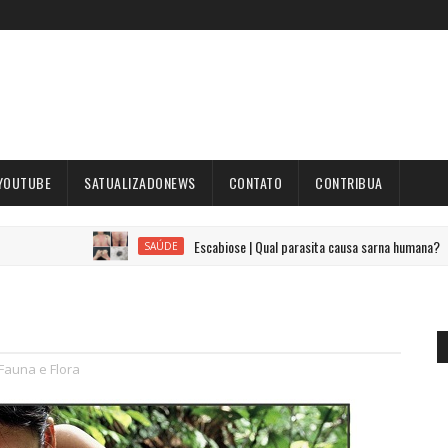
YOUTUBE
SATUALIZADONEWS
CONTATO
CONTRIBUA
Escabiose | Qual parasita causa sarna humana?
SAÚDE
Fauna e Flora