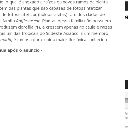
o, o qual é anexado a raízes ou novos ramos da planta
stem das plantas que são capazes de fotossintetizar
 de fotossintetizar (holoparasitas). Um dos clados de
 família
Rafflesiaceae
. Plantas dessa família não possuem
oduzem clorofila (
1
), e crescem apenas no caule e raízes
stas úmidas tropicais do Sudeste Asiático. E um membro
rnoldii
, é famosa por exibir a maior flor única conhecida.
nua após o anúncio -
f
n