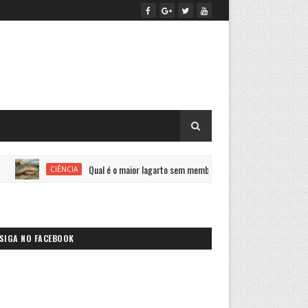
Qual é o maior lagarto sem membros do mundo?
P
CIÊNCIA
SAÚDE
SIGA NO FACEBOOK