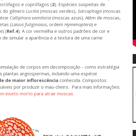
ecrófagos e coprófagos (
2
). Espécies suspeitas de
es do gênero
Lucilia
(moscas verdes),
Sarcophaga
(moscas
pécie
Calliphora vomitoria
(moscas azuis). Além de moscas,
etas (
Lasius fuliginosus
, ordem
Hymenoptera
) e
ae
) (
Ref.4
). A cor vermelha e outros padrões de cor e
 de simular a aparência e a textura de uma carne
 simulação de corpos em decomposição - como estratégia
 plantas angiospermas, incluindo uma espécie
e de maior inflorescência
conhecida. Compostos
sáveis por produzir o mau-cheiro. Para mais informações:
um inseto morto para atrair moscas