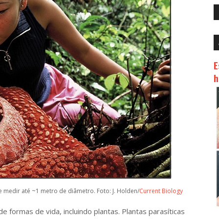
E
h
 medir até ~1 metro de diâmetro. Foto:
J. Holden/
Current Biology
rmas de vida, incluindo plantas. Plantas parasíticas