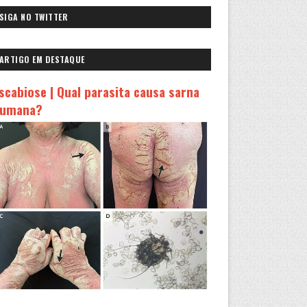
SIGA NO TWITTER
ARTIGO EM DESTAQUE
scabiose | Qual parasita causa sarna
umana?