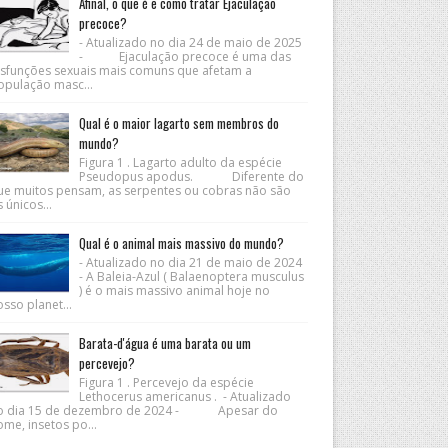
Afinal, o que é e como tratar Ejaculação
precoce?
- Atualizado no dia 24 de maio de 2025
- Ejaculação precoce é uma das
isfunções sexuais mais comuns que afetam a
opulação masc...
Qual é o maior lagarto sem membros do
mundo?
Figura 1 . Lagarto adulto da espécie
Pseudopus apodus. Diferente do
ue muitos pensam, as serpentes ou cobras não são
 únicos...
Qual é o animal mais massivo do mundo?
- Atualizado no dia 21 de maio de 2024
- A Baleia-Azul ( Balaenoptera musculus
) é o mais massivo animal hoje no
sso planet...
Barata-d'água é uma barata ou um
percevejo?
Figura 1 . Percevejo da espécie
Lethocerus americanus . - Atualizado
o dia 15 de dezembro de 2024 - Apesar do
me, insetos po...