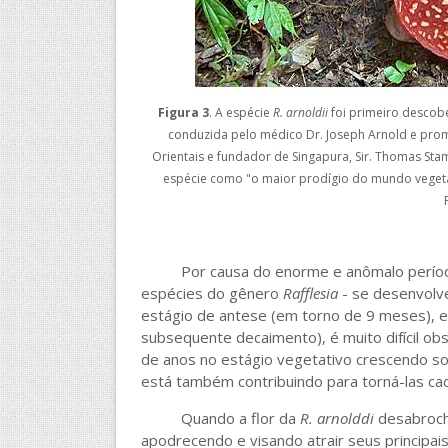
Figura 3
. A espécie
R. arnoldii
foi primeiro descobe
conduzida pelo médico Dr. Joseph Arnold e pro
Orientais e fundador de Singapura, Sir. Thomas Stam
espécie como "o maior prodígio do mundo vegetal"
Por causa do enorme e anômalo período
espécies do gênero
Rafflesia
- se desenvolve
estágio de antese (em torno de 9 meses),
subsequente decaimento), é muito difícil ob
de anos no estágio vegetativo crescendo so
está também contribuindo para torná-las cad
Quando a flor da
R. arnolddi
desabrocha
apodrecendo e visando atrair seus principais