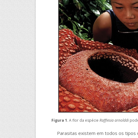
Figura 1
. A flor da espécie
Rafflesia arnolddi
pode
Parasitas existem em todos os tipos de fo