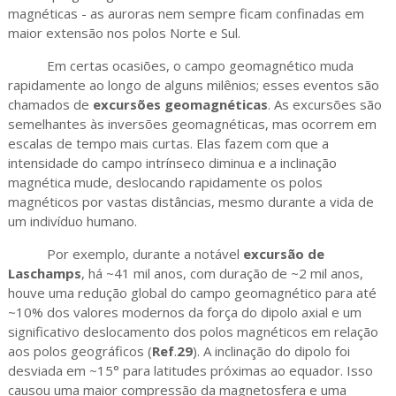
magnéticas - as auroras nem sempre ficam confinadas em
maior extensão nos polos Norte e Sul.
Em certas ocasiões, o campo geomagnético muda
rapidamente ao longo de alguns milênios; esses eventos são
chamados de
excursões geomagnéticas
. As excursões são
semelhantes às inversões geomagnéticas, mas ocorrem em
escalas de tempo mais curtas. Elas fazem com que a
intensidade do campo intrínseco diminua e a inclinação
magnética mude, deslocando rapidamente os polos
magnéticos por vastas distâncias, mesmo durante a vida de
um indivíduo humano.
Por exemplo, durante a notável
excursão de
Laschamps
, há ~41 mil anos, com duração de ~2 mil anos,
houve uma redução global do campo geomagnético para até
~10% dos valores modernos da força do dipolo axial e um
significativo deslocamento dos polos magnéticos em relação
aos polos geográficos (
Ref
.
29
). A inclinação do dipolo foi
desviada em ~15° para latitudes próximas ao equador. Isso
causou uma maior compressão da magnetosfera e uma