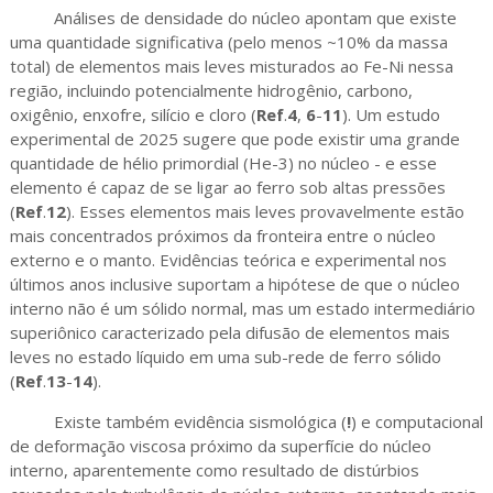
Análises de densidade do núcleo apontam que existe
uma quantidade significativa (pelo menos ~10% da massa
total) de elementos mais leves misturados ao Fe-Ni nessa
região, incluindo potencialmente hidrogênio, carbono,
oxigênio, enxofre, silício e cloro (
Ref
.
4
,
6
-
11
). Um estudo
experimental de 2025 sugere que pode existir uma grande
quantidade de hélio primordial (He-3) no núcleo - e esse
elemento é capaz de se ligar ao ferro sob altas pressões
(
Ref
.
12
). Esses elementos mais leves provavelmente estão
mais concentrados próximos da fronteira entre o núcleo
externo e o manto. Evidências teórica e experimental nos
últimos anos inclusive suportam a hipótese de que o núcleo
interno não é um sólido normal, mas um estado intermediário
superiônico caracterizado pela difusão de elementos mais
leves no estado líquido em uma sub-rede de ferro sólido
(
Ref
.
13
-
14
).
Existe também evidência sismológica (
!
) e computacional
de deformação viscosa próximo da superfície do núcleo
interno, aparentemente como resultado de distúrbios