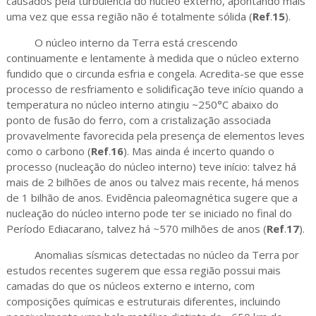
causados pela turbulência do núcleo externo, apontando mais
uma vez que essa região não é totalmente sólida (
Ref
.
15
).
O núcleo interno da Terra está crescendo
continuamente e lentamente à medida que o núcleo externo
fundido que o circunda esfria e congela. Acredita-se que esse
processo de resfriamento e solidificação teve início quando a
temperatura no núcleo interno atingiu ~250°C abaixo do
ponto de fusão do ferro, com a cristalização associada
provavelmente favorecida pela presença de elementos leves
como o carbono (
Ref
.
16
). Mas ainda é incerto quando o
processo (nucleação do núcleo interno) teve início: talvez há
mais de 2 bilhões de anos ou talvez mais recente, há menos
de 1 bilhão de anos. Evidência paleomagnética sugere que a
nucleação do núcleo interno pode ter se iniciado no final do
Período Ediacarano, talvez há ~570 milhões de anos (
Ref
.
17
).
Anomalias sísmicas detectadas no núcleo da Terra por
estudos recentes sugerem que essa região possui mais
camadas do que os núcleos externo e interno, com
composições químicas e estruturais diferentes, incluindo