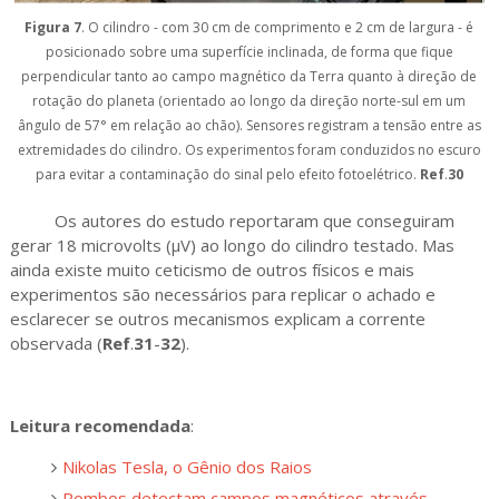
Figura 7
. O cilindro - com 30 cm de comprimento e 2 cm de largura - é
posicionado sobre uma superfície inclinada, de forma que fique
perpendicular tanto ao campo magnético da Terra quanto à direção de
rotação do planeta (orientado ao longo da direção norte-sul em um
ângulo de 57° em relação ao chão). Sensores registram a tensão entre as
extremidades do cilindro. Os experimentos foram conduzidos no escuro
para evitar a contaminação do sinal pelo efeito fotoelétrico.
Ref
.
30
Os autores do estudo reportaram que conseguiram
gerar 18 microvolts (µV) ao longo do cilindro testado. Mas
ainda existe muito ceticismo de outros físicos e mais
experimentos são necessários para replicar o achado e
esclarecer se outros mecanismos explicam a corrente
observada (
Ref
.
31
-
32
).
Leitura recomendada
:
Nikolas Tesla, o Gênio dos Raios
Pombos detectam campos magnéticos através