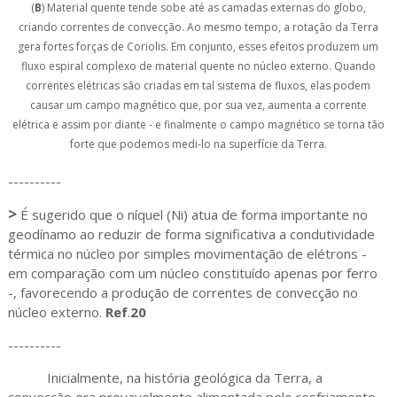
(
B
) Material quente tende sobe até as camadas externas do globo,
criando correntes de convecção. Ao mesmo tempo, a rotação da Terra
gera fortes forças de Coriolis. Em conjunto, esses efeitos produzem um
fluxo espiral complexo de material quente no núcleo externo. Quando
correntes elétricas são criadas em tal sistema de fluxos, elas podem
causar um campo magnético que, por sua vez, aumenta a corrente
elétrica e assim por diante - e finalmente o campo magnético se torna tão
forte que podemos medi-lo na superfície da Terra.
----------
>
É sugerido que o níquel (Ni) atua de forma importante no
geodínamo ao reduzir de forma significativa a condutividade
térmica no núcleo por simples movimentação de elétrons -
em comparação com um núcleo constituído apenas por ferro
-, favorecendo a produção de correntes de convecção no
núcleo externo.
Ref
.
20
----------
Inicialmente, na história geológica da Terra, a
convecção era provavelmente alimentada pelo resfriamento