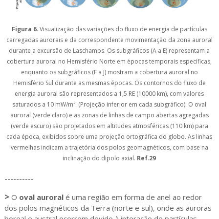
Figura 6
. Visualização das variações do fluxo de energia de partículas
carregadas aurorais e da correspondente movimentação da zona auroral
durante a excursão de Laschamps.
Os subgráficos (A a E) representam a
cobertura auroral no Hemisfério Norte em épocas temporais específicas,
enquanto os subgráficos (F a J) mostram a cobertura auroral no
Hemisfério Sul durante as mesmas épocas. Os contornos do fluxo de
energia auroral são representados a 1,5 RE (10000 km), com valores
saturados a 10 mW/m². (Projeção inferior em cada subgráfico). O oval
auroral (verde claro) e as zonas de linhas de campo abertas agregadas
(verde escuro) são projetados em altitudes atmosféricas (110 km) para
cada época, exibidos sobre uma projeção ortográfica do globo. As linhas
vermelhas indicam a trajetória dos polos geomagnéticos, com base na
inclinação do dipolo axial.
Ref
.
29
----------
>
O
oval auroral
é uma região em forma de anel ao redor
dos polos magnéticos da Terra (norte e sul), onde as auroras
boreal e austral ocorrem devido à interação de partículas