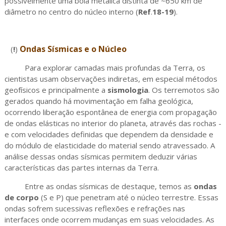
possivelmente uma bola metálica distinta de ~650 km de
diâmetro no centro do núcleo interno (
Ref
.
18-19
).
Ondas Sísmicas e o Núcleo
(
!
)
Para explorar camadas mais profundas da Terra, os
cientistas usam observações indiretas, em especial métodos
geofísicos e principalmente a
sismologia
. Os terremotos são
gerados quando há movimentação em falha geológica,
ocorrendo liberação espontânea de energia com propagação
de ondas elásticas no interior do planeta, através das rochas -
e com velocidades definidas que dependem da densidade e
do módulo de elasticidade do material sendo atravessado. A
análise dessas ondas sísmicas permitem deduzir várias
características das partes internas da Terra.
Entre as ondas sísmicas de destaque, temos as
ondas
de corpo
(S e P) que penetram até o núcleo terrestre. Essas
ondas sofrem sucessivas reflexões e refrações nas
interfaces onde ocorrem mudanças em suas velocidades. As