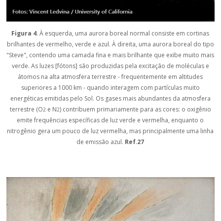
Figura 4
. À esquerda, uma aurora boreal normal consiste em cortinas
brilhantes de vermelho, verde e azul. À direita, uma aurora boreal do tipo
"Steve", contendo uma camada fina e mais brilhante que exibe muito mais
verde. As luzes [fótons] são produzidas pela excitação de moléculas e
átomos na alta atmosfera terrestre - frequentemente em altitudes
superiores a 1000 km - quando interagem com partículas muito
energéticas emitidas pelo Sol. Os gases mais abundantes da atmosfera
terrestre (O
e N
) contribuem primariamente para as cores: o oxigênio
2
2
emite frequências específicas de luz verde e vermelha, enquanto o
nitrogênio gera um pouco de luz vermelha, mas principalmente uma linha
de emissão azul.
Ref
.
27