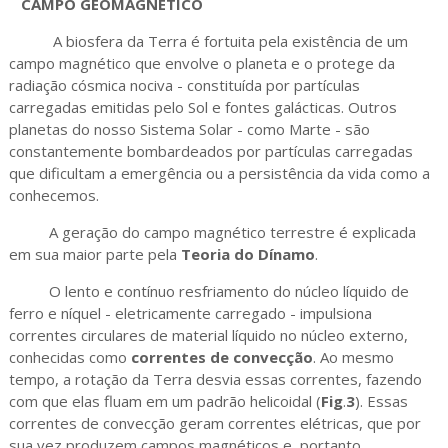
CAMPO GEOMAGNÉTICO
A biosfera da Terra é fortuita pela existência de um
campo magnético que envolve o planeta e o protege da
radiação cósmica nociva - constituída por partículas
carregadas emitidas pelo Sol e fontes galácticas. Outros
planetas do nosso Sistema Solar - como Marte - são
constantemente bombardeados por partículas carregadas
que dificultam a emergência ou a persistência da vida como a
conhecemos.
A geração do campo magnético terrestre é explicada
em sua maior parte pela
Teoria do Dínamo
.
O lento e contínuo resfriamento do núcleo líquido de
ferro e níquel - eletricamente carregado - impulsiona
correntes circulares de material líquido no núcleo externo,
conhecidas como
correntes de convecção
. Ao mesmo
tempo, a rotação da Terra desvia essas correntes, fazendo
com que elas fluam em um padrão helicoidal (
Fig
.
3
). Essas
correntes de convecção geram correntes elétricas, que por
sua vez produzem campos magnéticos e, portanto,