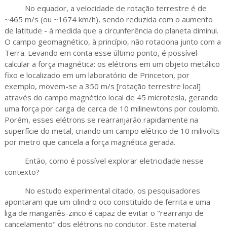
No equador, a velocidade de rotação terrestre é de
~465 m/s (ou ~1674 km/h), sendo reduzida com o aumento
de latitude - à medida que a circunferência do planeta diminui.
O campo geomagnético, à princípio, não rotaciona junto com a
Terra. Levando em conta esse último ponto, é possível
calcular a força magnética: os elétrons em um objeto metálico
fixo e localizado em um laboratório de Princeton, por
exemplo, movem-se a 350 m/s [rotação terrestre local]
através do campo magnético local de 45 microtesla, gerando
uma força por carga de cerca de 10 milinewtons por coulomb.
Porém, esses elétrons se rearranjarão rapidamente na
superfície do metal, criando um campo elétrico de 10 milivolts
por metro que cancela a força magnética gerada.
Então, como é possível explorar eletricidade nesse
contexto?
No estudo experimental citado, os pesquisadores
apontaram que um cilindro oco constituído de ferrita e uma
liga de manganês-zinco é capaz de evitar o "rearranjo de
cancelamento" dos elétrons no condutor. Este material