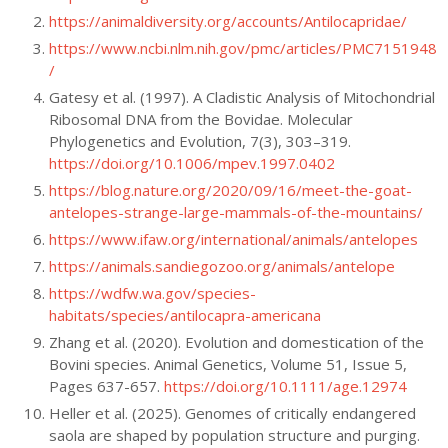
https://animaldiversity.org/accounts/Antilocapridae/
https://www.ncbi.nlm.nih.gov/pmc/articles/PMC7151948
/
Gatesy et al. (1997). A Cladistic Analysis of Mitochondrial
Ribosomal DNA from the Bovidae. Molecular
Phylogenetics and Evolution, 7(3), 303–319.
https://doi.org/10.1006/mpev.1997.0402
https://blog.nature.org/2020/09/16/meet-the-goat-
antelopes-strange-large-mammals-of-the-mountains/
https://www.ifaw.org/international/animals/antelopes
https://animals.sandiegozoo.org/animals/antelope
https://wdfw.wa.gov/species-
habitats/species/antilocapra-americana
Zhang et al. (2020). Evolution and domestication of the
Bovini species. Animal Genetics, Volume 51, Issue 5,
Pages 637-657.
https://doi.org/10.1111/age.12974
Heller et al. (2025). Genomes of critically endangered
saola are shaped by population structure and purging.