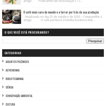
artigo: Praticantes de musculação ( 1 ) ...
O café mais caro do mundo e o terror por trás da sua produção
- Atualizado no dia 25 de outubro de 2025 - Compartilhe o
artigo: O café pertence à família botânica Rub...
O QUE VOCÊ ESTÁ PROCURANDO?
CATEGORIAS
ASSUNTOS POLÊMICOS
ASTRONOMIA
BIBLIOTECANIMAL
CIÊNCIA
CONSERVAÇÃO AMBIENTAL
CULTURA