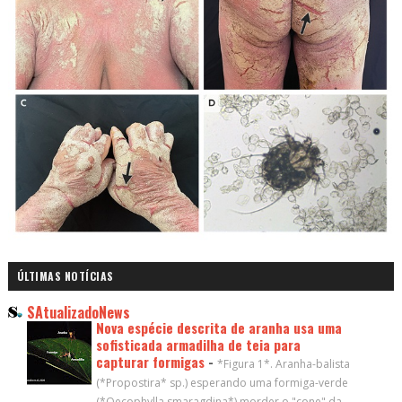
ÚLTIMAS NOTÍCIAS
SAtualizadoNews
Nova espécie descrita de aranha usa uma
sofisticada armadilha de teia para
capturar formigas
-
*Figura 1*. Aranha-balista
(*Propostira* sp.) esperando uma formiga-verde
(*Oecophylla smaragdina*) morder o "cone" da