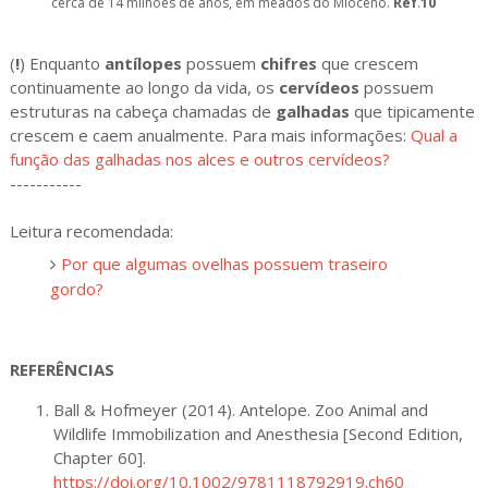
cerca de 14 milhões de anos, em meados do Mioceno.
Ref
.
10
(
!
) Enquanto
antílopes
possuem
chifres
que crescem
continuamente ao longo da vida, os
cervídeos
possuem
estruturas na cabeça chamadas de
galhadas
que tipicamente
crescem e caem anualmente. Para mais informações:
Qual a
função das galhadas nos alces e outros cervídeos?
-----------
Leitura recomendada:
Por que algumas ovelhas possuem traseiro
gordo?
REFERÊNCIAS
Ball & Hofmeyer (2014). Antelope. Zoo Animal and
Wildlife Immobilization and Anesthesia [Second Edition,
Chapter 60].
https://doi.org/10.1002/9781118792919.ch60