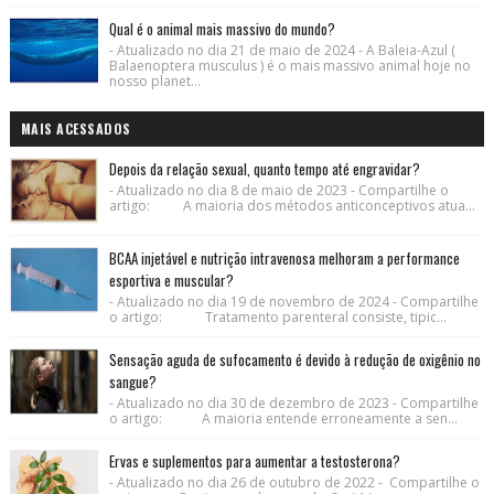
Qual é o animal mais massivo do mundo?
- Atualizado no dia 21 de maio de 2024 - A Baleia-Azul (
Balaenoptera musculus ) é o mais massivo animal hoje no
nosso planet...
MAIS ACESSADOS
Depois da relação sexual, quanto tempo até engravidar?
- Atualizado no dia 8 de maio de 2023 - Compartilhe o
artigo: A maioria dos métodos anticonceptivos atua...
BCAA injetável e nutrição intravenosa melhoram a performance
esportiva e muscular?
- Atualizado no dia 19 de novembro de 2024 - Compartilhe
o artigo: Tratamento parenteral consiste, tipic...
Sensação aguda de sufocamento é devido à redução de oxigênio no
sangue?
- Atualizado no dia 30 de dezembro de 2023 - Compartilhe
o artigo: A maioria entende erroneamente a sen...
Ervas e suplementos para aumentar a testosterona?
- Atualizado no dia 26 de outubro de 2022 - Compartilhe o