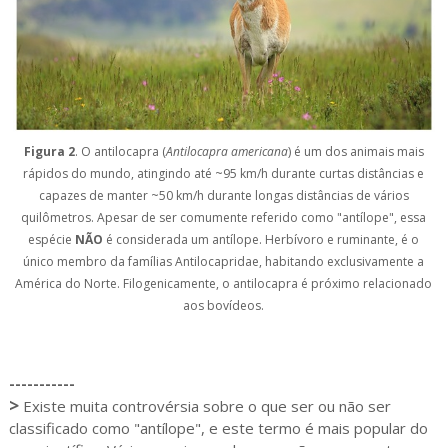
Figura 2
. O antilocapra (
Antilocapra americana
)
é um dos animais mais
rápidos do mundo, atingindo até ~95 km/h durante curtas distâncias e
capazes de manter ~50 km/h durante longas distâncias de vários
quilômetros. Apesar de ser comumente referido como "antílope", essa
espécie
NÃO
é considerada um antílope. Herbívoro e ruminante, é o
único membro da
famílias Antilocapridae, habitando exclusivamente a
América do Norte. Filogenicamente, o antilocapra é próximo relacionado
aos bovídeos.
-----------
>
Existe muita controvérsia sobre o que ser ou não ser
classificado como "antílope", e este termo é mais popular do