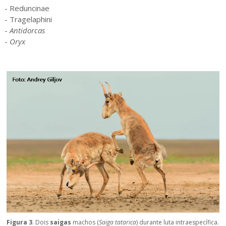
- Reduncinae
- Tragelaphini
-
Antidorcas
-
Oryx
Figura 3
. Dois
saigas
machos (
Saiga tatarica
) durante luta intraespecífica.