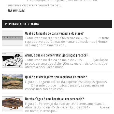
sua teia e disparar a "armadilha bal...
Há um mês
POPULARES DA SEMANA
Qual é o tamanho do canal vaginal e do útero?
- Atualizado no dia 19 de fevereiro de 2026 - O trato
reprodutivo das fêmeas de humanos modernos ( Homo
sapiens ) normalmente con...
Afinal, o que é e como tratar Ejaculação precoce?
- Atualizado no dia 24 de maio de 2025 - Ejaculação
precoce é uma das disfunções sexuais mais comuns que
afetam a população masc...
Qual é o maior lagarto sem membros do mundo?
Figura 1 . Lagarto adulto da espécie Pseudopus apodus.
Diferente do que muitos pensam, as serpentes ou
cobras não são os únicos...
Barata-d'água é uma barata ou um percevejo?
Figura 1 . Percevejo da espécie Lethocerus americanus . -
Atualizado no dia 15 de dezembro de 2024 - Apesar
do nome, insetos po...