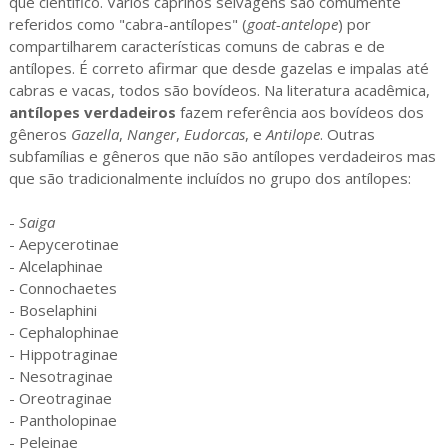
que científico. Vários caprinos selvagens são comumente
referidos como "cabra-antílopes" (
goat-antelope
) por
compartilharem características comuns de cabras e de
antílopes. É correto afirmar que desde gazelas e impalas até
cabras e vacas, todos são bovídeos. Na literatura acadêmica,
antílopes verdadeiros
fazem referência aos bovídeos dos
gêneros
Gazella
,
Nanger
,
Eudorcas
, e
Antilope
. Outras
subfamílias e gêneros que não são antílopes verdadeiros mas
que são tradicionalmente incluídos no grupo dos antílopes:
-
Saiga
- Aepycerotinae
- Alcelaphinae
- Connochaetes
- Boselaphini
- Cephalophinae
- Hippotraginae
- Nesotraginae
- Oreotraginae
- Pantholopinae
- Peleinae