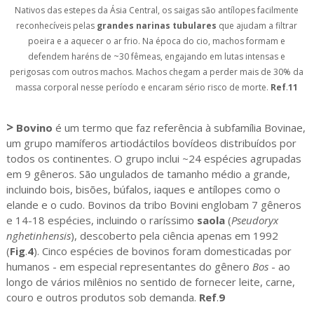
Nativos das estepes da Ásia Central, os saigas são antílopes facilmente
reconhecíveis pelas
grandes narinas tubulares
que ajudam a filtrar
poeira e a aquecer o ar frio. Na época do cio, machos formam e
defendem haréns de ~30 fêmeas, engajando em lutas intensas e
perigosas com outros machos. Machos chegam a perder mais de 30% da
massa corporal nesse período e encaram sério risco de morte.
Ref
.
11
>
Bovino
é um termo que faz referência à subfamília Bovinae,
um grupo mamíferos artiodáctilos bovídeos distribuídos por
todos os continentes. O grupo inclui ~24 espécies agrupadas
em 9 gêneros. São ungulados de tamanho médio a grande,
incluindo bois, bisões, búfalos, iaques e antílopes como o
elande e o cudo. Bovinos da tribo Bovini englobam 7 gêneros
e 14-18 espécies, incluindo o raríssimo
saola
(
Pseudoryx
nghetinhensis
), descoberto pela ciência apenas em 1992
(
Fig
.
4
). Cinco espécies de bovinos foram domesticadas por
humanos - em especial representantes do gênero
Bos
- ao
longo de vários milênios no sentido de fornecer leite, carne,
couro e outros produtos sob demanda.
Ref
.
9