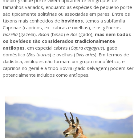
médio-grande porte vivem tipicamente em grupos de
tamanhos variados, enquanto as espécies de pequeno porte
são tipicamente solitárias ou associadas em pares. Entre os
táxons mais conhecidos de
bovídeos
, temos a subfamília
Caprinae (caprinos, ex.: cabras e ovelhas), e os gêneros
Gazella
(gazela),
Bison
(bisão) e
Bos
(gado),
mas nem todos
os bovídeos são considerados tradicionalmente
antílopes
, em especial cabras (
Capra aegagrus
), gado
doméstico (
Bos taurus
) e ovelhas (
Ovis aries
). Em termos de
cladística, antílopes não formam um grupo monofilético, e
caprinos no geral e a tribo Bovini (gado selvagem) podem ser
potencialmente incluídos como antílopes.