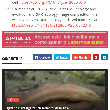
Cell.
https://doi.org/10.1016/j.cell.2025.03.0
Harman et al. (2025). 2025 joint BMC ecology and
evolution and BMC zoology image competition: the
winning images. BMC Ecology and Evolution 25, 80.
https://doi.org/10.1186/s12862-025-02423-6
Facebook
Twitter
Google+
COMPARTILHE
CIÊNCIA
Qual é o maior lagarto sem membros do mundo?