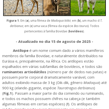
Figura 1
. Em (
a
), uma fêmea de
Madoqua kitkii
; em (
b
), um macho d
T.
derbianus
; em (
c
) uma vaca (fêmea da espécie
Bos taurus
). Todos
pertencentes à família Bovidae (
bovídeos
).
- Atualizado no dia 15 de agosto de 2025 -
Antílope
é um nome comum dado a vários mamíferos
membros da família Bovidae, e naturalmente distribuídos na
Eurásia e, principalmente, na África. Os antílopes estão
espalhados em várias subfamílias de bovídeos, e todos são
ruminantes artiodátilos
(número par de dedos nas patas) e
possuem porte corporal dramaticamente variável, com
adultos exibindo massa de 3 kg (Dik-dik, gênero
Madoqua
) até
900 kg (elande-gigante, espécie
Taurotragus derbianus
)
(
Fig.1
). Passam a maior parte do dia comendo ou ruminando,
e todos os machos possuem chifres na cabeça (e também
algumas fêmeas em certas espécies) (
!
). Os antílopes de