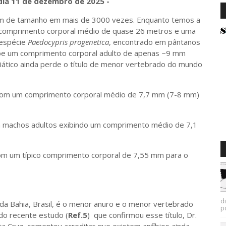
 dia 11 de dezembro de 2025 -
 de tamanho em mais de 3000 vezes. Enquanto temos a
comprimento corporal médio de quase 26 metros e uma
 espécie
Paedocypris progenetica
, encontrado em pântanos
exibe um comprimento corporal adulto de apenas ~9 mm
iático ainda perde o título de menor vertebrado do mundo
om um comprimento corporal médio de 7,7 mm (7-8 mm)
 machos adultos exibindo um comprimento médio de 7,1
om um típico comprimento corporal de 7,55 mm para o
d
 da Bahia, Brasil, é o menor anuro e o menor vertebrado
p
do recente estudo (
Ref.5
) que confirmou esse título, Dr.