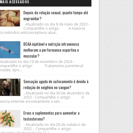
MAIS ACESSADOS
Depois da relação sexual, quanto tempo até
engravidar?
- Atualizado no dia 8 de maio de 2023 -
Compartilhe o artigo: A maioria
os métodos anticonceptivos atua...
BCAA injetável e nutrição intravenosa
melhoram a performance esportiva e
muscular?
 Atualizado no dia 19 de novembro de 2024 -
ompartilhe o artigo: Tratamento parenteral
nsiste, tipic...
Sensação aguda de sufocamento é devido à
redução de oxigênio no sangue?
- Atualizado no dia 30 de dezembro de
2023 - Compartilhe o artigo: A
aioria entende erroneamente a sen...
Ervas e suplementos para aumentar a
testosterona?
- Atualizado no dia 26 de outubro de
2022 - Compartilhe o artigo:
aticantes de musculação ( 1 ) ...