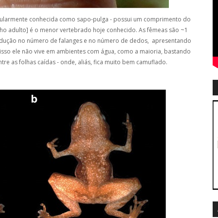
ularmente conhecida como sapo-pulga - possui um comprimento do
cho adulto] é o menor vertebrado hoje conhecido. As fêmeas são ~1
dução no número de falanges e no número de dedos, apresentando
isso ele não vive em ambientes com água, como a maioria, bastando
tre as folhas caídas - onde, aliás, fica muito bem camuflado.