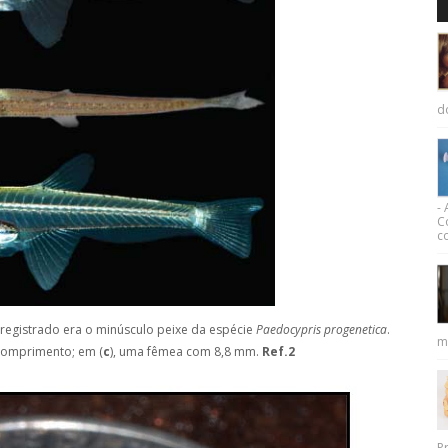
d
-
C
co
registrado era o minúsculo peixe da espécie
Paedocypris progenetica
.
m
comprimento; em (
c
), uma fêmea com 8,8 mm.
Ref.2
Pr