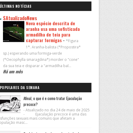
ÚLTIMAS NOTÍCIAS
SAtualizadoNews
Nova espécie descrita de
aranha usa uma sofisticada
armadilha de teia para
capturar formigas
-
*Figura
1*. Aranha-balista (*Propostira*
sp.) esperando uma formiga-verde
(*Oecophylla smaragdina*) morder o "cone"
da sua teia e disparar a "armadilha bal...
Há um mês
POPULARES DA SEMANA
Afinal, o que é e como tratar Ejaculação
precoce?
- Atualizado no dia 24 de maio de 2025
- Ejaculação precoce é uma das
isfunções sexuais mais comuns que afetam a
opulação masc...