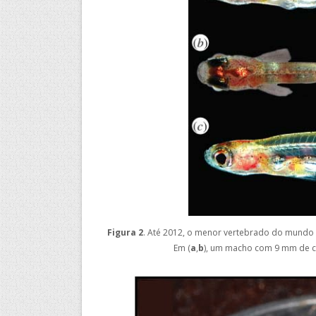
Figura 2
. Até 2012, o menor vertebrado do mundo 
Em (
a
,
b
), um macho com 9 mm de 