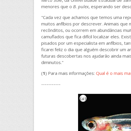
Mirco Solé, da Universidade Estadual de San
menores que o
B. pulex
, esperando ser des
"Cada vez que achamos que temos uma repos
muitos anfíbios por descrever. Animais que
recônditos, ou ocorrem em abundâncias mui
camuflados que fica difícil localizar eles. 
pisados por um especialista em anfíbios, tant
ficarei feliz o dia que alguém descobrir um 
futuras descobertas nos ajudarão ainda mai
diminutos."
(
1
) Para mais informações:
Qual é o mais ma
-----------