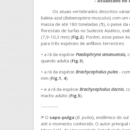
- Atualizado no
Os atuais vertebrados descritos variam
baleia-azul (
Balaenoptera musculus
) com um 
massa de até 180 toneladas (
1
), o peixe da
florestais de turfas no Sudeste Asiático, 
(7,9-10,3 mm) (
Fig.2
). Porém, esse peixe As
para três espécies de anfíbios terrestres:
-
a rã da espécie
Paedophryne amanuensis,
c
quando adulta (
Fig.3
).
-
a rã da espécie
Brachycephalus pulex
- com
mm (
Fig.1
,
4
).
-
e a rã da espécie
Brachycephalus dacnis
, c
macho adulto (
Fig.5
).
----------
>
O
sapo-pulga
(
B. pulex
), endêmico do sul
até o momento conhecido. O autor principal 