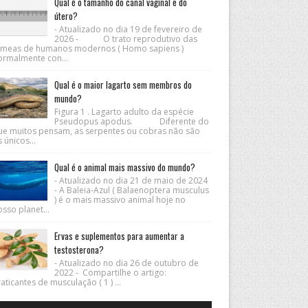
Qual é o tamanho do canal vaginal e do
útero?
- Atualizado no dia 19 de fevereiro de
2026 - O trato reprodutivo das
êmeas de humanos modernos ( Homo sapiens )
ormalmente con...
Qual é o maior lagarto sem membros do
mundo?
Figura 1 . Lagarto adulto da espécie
Pseudopus apodus. Diferente do
ue muitos pensam, as serpentes ou cobras não são
 únicos...
Qual é o animal mais massivo do mundo?
- Atualizado no dia 21 de maio de 2024
- A Baleia-Azul ( Balaenoptera musculus
) é o mais massivo animal hoje no
sso planet...
Ervas e suplementos para aumentar a
testosterona?
- Atualizado no dia 26 de outubro de
2022 - Compartilhe o artigo:
aticantes de musculação ( 1 ) ...