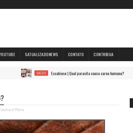
YOUTUBE
SATUALIZADONEWS
CONTATO
CONTRIBUA
Escabiose | Qual parasita causa sarna humana?
SAÚDE
CIÊNC
o?
Fauna e Flora