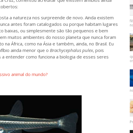
ta Cruz, comentou acreditar que existem anfíbios ainda
cobertos:
ta a natureza nos surpreende de novo. Ainda existem
f
 nunca antes foram catalogados ou porque habitam lugares
n
to baixas, ou simplesmente são tão pequenos e bem
Existem muitos ambientes do nosso planeta que nunca foram
o na África, como na Ásia e também, ainda, no Brasil. Eu
anfíbio ainda menor que o
Brachycephalus pulex
, pois
s a entender como funciona a biologia de esses seres
q
os
ssivo animal do mundo?
no
Pr