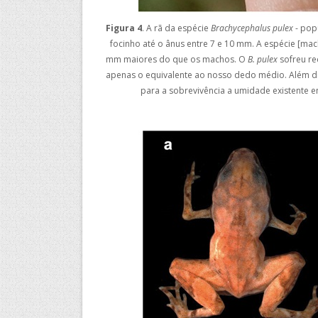
Figura 4
. A rã da espécie
Brachycephalus pulex
- pop
focinho até o ânus entre 7 e 10 mm. A espécie [ma
mm maiores do que os machos. O
B. pulex
sofreu re
apenas o equivalente ao nosso dedo médio. Além d
para a sobrevivência a umidade existente en