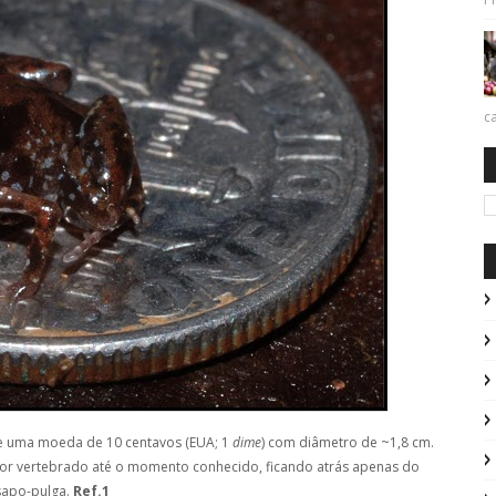
ca
 uma moeda de 10 centavos (EUA; 1
dime
) com diâmetro de ~1,8 cm.
nor vertebrado até o momento conhecido, ficando atrás apenas do
sapo-pulga.
Ref.1