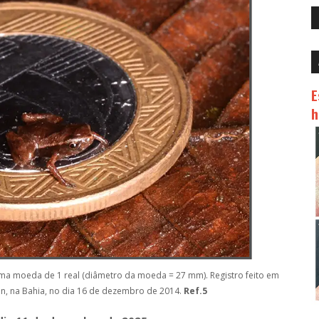
E
h
uma moeda de 1 real (diâmetro da moeda = 27 mm). Registro feito em
an, na Bahia, no dia 16 de dezembro de 2014.
Ref.5