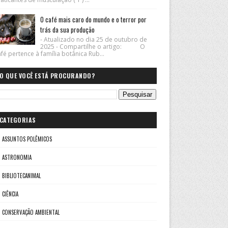
O café mais caro do mundo e o terror por
trás da sua produção
- Atualizado no dia 25 de outubro de
2025 - Compartilhe o artigo: O
fé pertence à família botânica Rub...
O QUE VOCÊ ESTÁ PROCURANDO?
CATEGORIAS
ASSUNTOS POLÊMICOS
ASTRONOMIA
BIBLIOTECANIMAL
CIÊNCIA
CONSERVAÇÃO AMBIENTAL