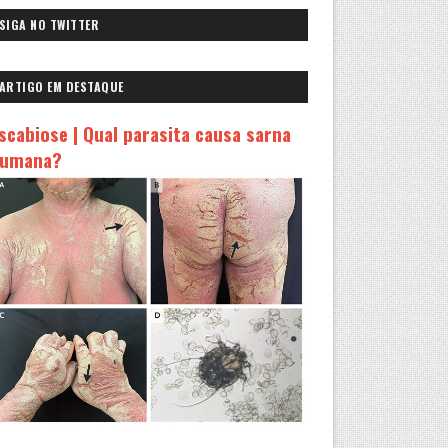
SIGA NO TWITTER
ARTIGO EM DESTAQUE
scabiose | Qual parasita causa sarna
umana?