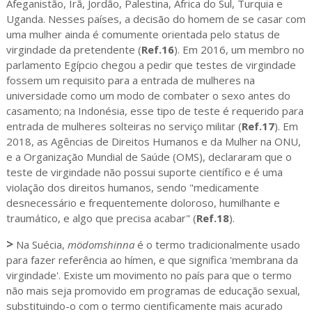
Afeganistão, Irã, Jordão, Palestina, África do Sul, Turquia e
Uganda. Nesses países, a decisão do homem de se casar com
uma mulher ainda é comumente orientada pelo status de
virgindade da pretendente (
Ref.16
). Em 2016, um membro no
parlamento Egípcio chegou a pedir que testes de virgindade
fossem um requisito para a entrada de mulheres na
universidade como um modo de combater o sexo antes do
casamento; na Indonésia, esse tipo de teste é requerido para
entrada de mulheres solteiras no serviço militar (
Ref.17
). Em
2018, as Agências de Direitos Humanos e da Mulher na ONU,
e a Organização Mundial de Saúde (OMS), declararam que o
teste de virgindade não possui suporte científico e é uma
violação dos direitos humanos, sendo "medicamente
desnecessário e frequentemente doloroso, humilhante e
traumático, e algo que precisa acabar" (
Ref.18
).
>
Na Suécia,
mödomshinna
é o termo tradicionalmente usado
para fazer referência ao hímen, e que significa 'membrana da
virgindade'. Existe um movimento no país para que o termo
não mais seja promovido em programas de educação sexual,
substituindo-o com o termo cientificamente mais acurado