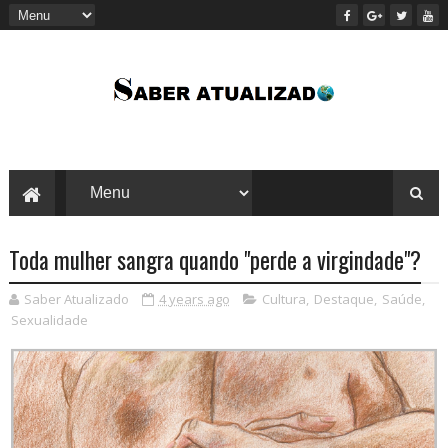
Toda mulher sangra quando "perde a virgindade"?
Saber Atualizado
4 years ago
Cultura
,
Destaque
,
Saúde
,
Sexualidade