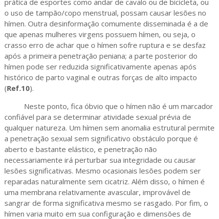
prática de esportes como andar de cavalo ou de bicicleta, ou
o uso de tampão/copo menstrual, possam causar lesões no
hímen. Outra desinformação comumente disseminada é a de
que apenas mulheres virgens possuem hímen, ou seja, o
crasso erro de achar que o hímen sofre ruptura e se desfaz
após a primeira penetração peniana; a parte posterior do
hímen pode ser reduzida significativamente apenas após
histórico de parto vaginal e outras forças de alto impacto
(
Ref.10
).
Neste ponto, fica óbvio que o hímen não é um marcador
confiável para se determinar atividade sexual prévia de
qualquer natureza. Um hímen sem anomalia estrutural permite
a penetração sexual sem significativo obstáculo porque é
aberto e bastante elástico, e penetração não
necessariamente irá perturbar sua integridade ou causar
lesões significativas. Mesmo ocasionais lesões podem ser
reparadas naturalmente sem cicatriz. Além disso, o hímen é
uma membrana relativamente avascular, improvável de
sangrar de forma significativa mesmo se rasgado. Por fim, o
hímen varia muito em sua configuração e dimensões de