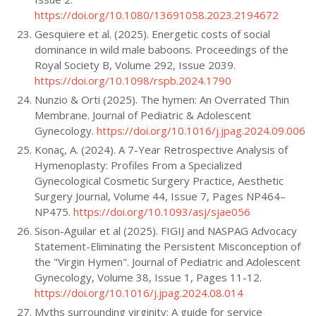
https://doi.org/10.1080/13691058.2023.2194672
Gesquiere et al. (2025). Energetic costs of social
dominance in wild male baboons. Proceedings of the
Royal Society B, Volume 292, Issue 2039.
https://doi.org/10.1098/rspb.2024.1790
Nunzio & Orti (2025). The hymen: An Overrated Thin
Membrane. Journal of Pediatric & Adolescent
Gynecology.
https://doi.org/10.1016/j.jpag.2024.09.006
Konaç, A. (2024). A 7-Year Retrospective Analysis of
Hymenoplasty: Profiles From a Specialized
Gynecological Cosmetic Surgery Practice, Aesthetic
Surgery Journal, Volume 44, Issue 7, Pages NP464–
NP475.
https://doi.org/10.1093/asj/sjae056
Sison-Aguilar et al (2025). FIGIJ and NASPAG Advocacy
Statement-Eliminating the Persistent Misconception of
the "Virgin Hymen". Journal of Pediatric and Adolescent
Gynecology, Volume 38, Issue 1, Pages 11-12.
https://doi.org/10.1016/j.jpag.2024.08.014
Myths surrounding virginity: A guide for service