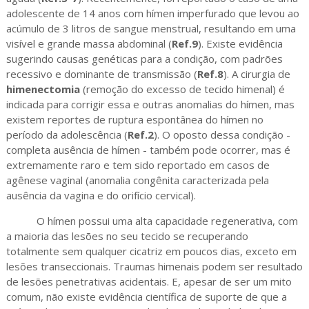
adolescente de 14 anos com hímen imperfurado que levou ao
acúmulo de 3 litros de sangue menstrual, resultando em uma
visível e grande massa abdominal (
Ref.9
). Existe evidência
sugerindo causas genéticas para a condição, com padrões
recessivo e dominante de transmissão (
Ref.8
). A cirurgia de
himenectomia
(remoção do excesso de tecido himenal) é
indicada para corrigir essa e outras anomalias do hímen, mas
existem reportes de ruptura espontânea do hímen no
período da adolescência (
Ref.2
). O oposto dessa condição -
completa ausência de hímen - também pode ocorrer, mas é
extremamente raro e tem sido reportado em casos de
agênese vaginal (anomalia congênita caracterizada pela
ausência da vagina e do orifício cervical).
O hímen possui uma alta capacidade regenerativa, com
a maioria das lesões no seu tecido se recuperando
totalmente sem qualquer cicatriz em poucos dias, exceto em
lesões transeccionais. Traumas himenais podem ser resultado
de lesões penetrativas acidentais. E, apesar de ser um mito
comum, não existe evidência científica de suporte de que a