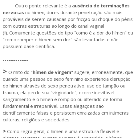
Outro ponto relevante é a
ausência de terminações
nervosas
no hímen; dores durante penetração são mais
prováveis de serem causadas por fricção ou choque do pênis
com outras estruturas ao longo do canal vaginal
(
!
). Comumente questões do tipo "como é a dor do hímen" ou
"como romper o hímen sem dor" são levantadas e não
possuem base científica.
--------------
>
O mito do "
hímen de virgem
" sugere, erroneamente, que
quando uma pessoa do sexo feminino experiencia disrupção
do hímen através de sexo penetrativo, uso de tampão ou
trauma, ela perde sua "virgindade", ocorre inevitável
sangramento e o hímen é rompido ou alterado de forma
fundamental e irreparável. Essas alegações são
cientificamente falsas e persistem enraizadas em inúmeras
culturas, religiões e sociedades.
>
Como regra geral, o hímen é uma estrutura flexível e