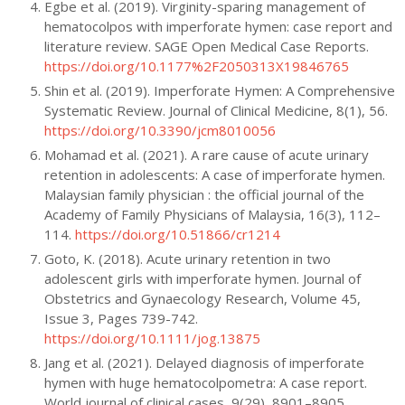
Egbe et al. (2019). Virginity-sparing management of
hematocolpos with imperforate hymen: case report and
literature review. SAGE Open Medical Case Reports.
https://doi.org/10.1177%2F2050313X19846765
Shin et al. (2019). Imperforate Hymen: A Comprehensive
Systematic Review. Journal of Clinical Medicine, 8(1), 56.
https://doi.org/10.3390/jcm8010056
Mohamad et al. (2021). A rare cause of acute urinary
retention in adolescents: A case of imperforate hymen.
Malaysian family physician : the official journal of the
Academy of Family Physicians of Malaysia, 16(3), 112–
114.
https://doi.org/10.51866/cr1214
Goto, K. (2018). Acute urinary retention in two
adolescent girls with imperforate hymen. Journal of
Obstetrics and Gynaecology Research, Volume 45,
Issue 3, Pages 739-742.
https://doi.org/10.1111/jog.13875
Jang et al. (2021). Delayed diagnosis of imperforate
hymen with huge hematocolpometra: A case report.
World journal of clinical cases, 9(29), 8901–8905.