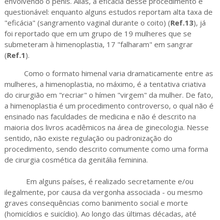
envolvendo o pênis. Aliás, a eficácia desse procedimento é
questionável: enquanto alguns estudos reportam alta taxa de
"eficácia" (sangramento vaginal durante o coito) (
Ref.13
), já
foi reportado que em um grupo de 19 mulheres que se
submeteram à himenoplastia, 17 "falharam" em sangrar
(
Ref.1
).
Como o formato himenal varia dramaticamente entre as
mulheres, a himenoplastia, no máximo, é a tentativa criativa
do cirurgião em "recriar" o hímen "virgem" da mulher. De fato,
a himenoplastia é um procedimento controverso, o qual não é
ensinado nas faculdades de medicina e não é descrito na
maioria dos livros acadêmicos na área de ginecologia. Nesse
sentido, não existe regulação ou padronização do
procedimento, sendo descrito comumente como uma forma
de cirurgia cosmética da genitália feminina.
Em alguns países, é realizado secretamente e/ou
ilegalmente, por causa da vergonha associada - ou mesmo
graves consequências como banimento social e morte
(homicídios e suicídio). Ao longo das últimas décadas, até