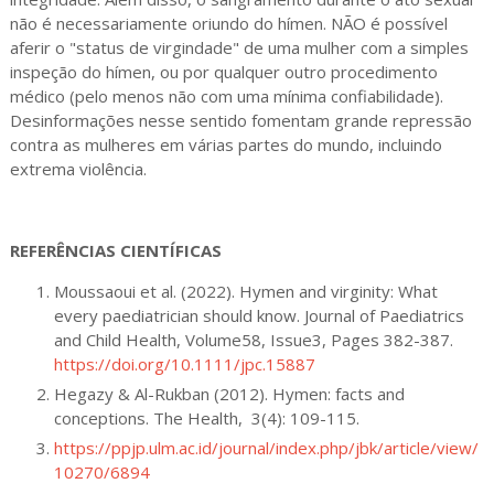
não é necessariamente oriundo do hímen. NÃO é possível
aferir o "status de virgindade" de uma mulher com a simples
inspeção do hímen, ou por qualquer outro procedimento
médico (pelo menos não com uma mínima confiabilidade).
Desinformações nesse sentido fomentam grande repressão
contra as mulheres em várias partes do mundo, incluindo
extrema violência.
REFERÊNCIAS CIENTÍFICAS
Moussaoui et al. (2022). Hymen and virginity: What
every paediatrician should know. Journal of Paediatrics
and Child Health, Volume58, Issue3, Pages 382-387.
https://doi.org/10.1111/jpc.15887
Hegazy & Al-Rukban (2012). Hymen: facts and
conceptions. The Health, 3(4): 109-115.
https://ppjp.ulm.ac.id/journal/index.php/jbk/article/view/
10270/6894