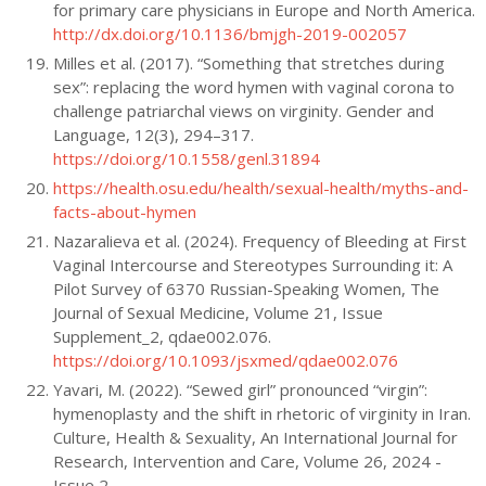
for primary care physicians in Europe and North America.
http://dx.doi.org/10.1136/bmjgh-2019-002057
Milles et al. (2017). “Something that stretches during
sex”: replacing the word hymen with vaginal corona to
challenge patriarchal views on virginity. Gender and
Language, 12(3), 294–317.
https://doi.org/10.1558/genl.31894
https://health.osu.edu/health/sexual-health/myths-and-
facts-about-hymen
Nazaralieva et al. (2024). Frequency of Bleeding at First
Vaginal Intercourse and Stereotypes Surrounding it: A
Pilot Survey of 6370 Russian-Speaking Women, The
Journal of Sexual Medicine, Volume 21, Issue
Supplement_2, qdae002.076.
https://doi.org/10.1093/jsxmed/qdae002.076
Yavari, M. (2022). “Sewed girl” pronounced “virgin”:
hymenoplasty and the shift in rhetoric of virginity in Iran.
Culture, Health & Sexuality, An International Journal for
Research, Intervention and Care, Volume 26, 2024 -
Issue 2.