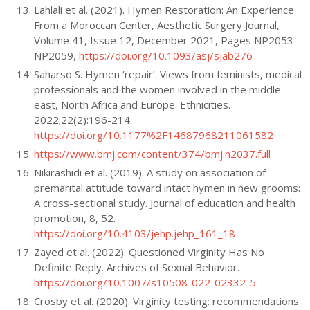
Lahlali et al. (2021). Hymen Restoration: An Experience
From a Moroccan Center, Aesthetic Surgery Journal,
Volume 41, Issue 12, December 2021, Pages NP2053–
NP2059,
https://doi.org/10.1093/asj/sjab276
Saharso S. Hymen ‘repair’: Views from feminists, medical
professionals and the women involved in the middle
east, North Africa and Europe. Ethnicities.
2022;22(2):196-214.
https://doi.org/10.1177%2F14687968211061582
https://www.bmj.com/content/374/bmj.n2037.full
Nikirashidi et al. (2019). A study on association of
premarital attitude toward intact hymen in new grooms:
A cross-sectional study. Journal of education and health
promotion, 8, 52.
https://doi.org/10.4103/jehp.jehp_161_18
Zayed et al. (2022). Questioned Virginity Has No
Definite Reply. Archives of Sexual Behavior.
https://doi.org/10.1007/s10508-022-02332-5
Crosby et al. (2020). Virginity testing: recommendations