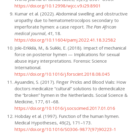
https://doi.org/10.12998/wjcc.v9.i29.8901
Kumar et al. (2022). Abdominal swelling and obstructive
uropathy due to hematometrocolpos secondary to
imperforate hymen: a case report.
The Pan African
medical journal
,
41
, 18.
https://doi.org/10.11604/pamj.2022.41.18.32582
Joki-Erkkilä, M., & Suikki, E. (2018). Impact of mechanical
force on posterior hymen — Implications for sexual
abuse injury interpretations. Forensic Science
International.
https://doi.org/10.1016/j.forsciint.2018.08.045
Ayuandini, S. (2017). Finger Pricks and Blood Vials: How
doctors medicalize “cultural” solutions to demedicalize
the “broken” hymen in the Netherlands. Social Science &
Medicine, 177, 61–68.
https://doi.org/10.1016/j.socscimed.2017.01.016
Hobday et al. (1997). Function of the human hymen.
Medical Hypotheses, 49(2), 171–173.
https://doi.org/10.1016/S0306-9877(97)90223-1