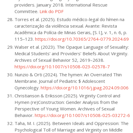
providers. January 2018. International Rescue
Committee.
Link do PDF
Torres et al. (2025). Estudo médico-legal do hímen na
caracterização da violência sexual. Avante: Revista
Acadêmica da Polícia de Minas Gerais, [S. l.], v. 1, n. 6, p.
115–123.
https://doi.org/10.70365/2764-0779.2024.69
Walser et al. (2023). The Opaque Language of Sexuality:
Medical Students’ and Providers’ Beliefs About Virginity.
Archives of Sexual Behavior 52, 2619–2638.
https://doi.org/10.1007/s10508-023-02578-7
Nunzio & Orti (2024). The hymen: An Overrated Thin
Membrane. Journal of Pediatric $ Adolescent
Gynecology.
https://doi.org/10.1016/j.jpag.2024.09.006
Christianson & Eriksson (2025). Virginity Control and
Hymen (re)Construction: Gender Analysis from the
Perspective of Young Women. Archives of Sexual
Behavior.
https://doi.org/10.1007/s10508-025-03272-6
Taha, M. I. (2025). Between Ideals and Oppression: The
Psychological Toll of Marriage and Virginity on Middle