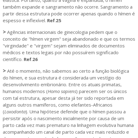
elástica. Portanto, quanto a vagina é expandida, o hímen
também expande e sangramento não ocorre. Sangramento a
partir dessa estrutura pode ocorrer apenas quando o hímen é
espesso e inflexível.
Ref
.
25
>
Agências internacionais de ginecologia pedem que o
conceito de "hímen virgem" seja abandonado e que os termos
"virgindade" e "virgem" sejam eliminados de documentos
médicos e textos legais por não possuírem significado
científico.
Ref
.
26
>
Até o momento, não sabemos ao certo a função biológica
do hímen, e sua estrutura é considerada um vestígio do
desenvolvimento embrionário. Entre os atuais primatas,
humanos modernos (
Homo sapiens
) parecem ser os únicos
com tal estrutura, apesar desta já ter sido reportada em
alguns outros mamíferos, como elefantes-Africanos
(
Loxodonta
). Uma hipótese defende que o hímen passou a
persistir após o nascimento inicialmente por causa de um
parto cada vez mais prematuro na linhagem evolutiva humana
acompanhando um canal de parto cada vez mais reduzido e