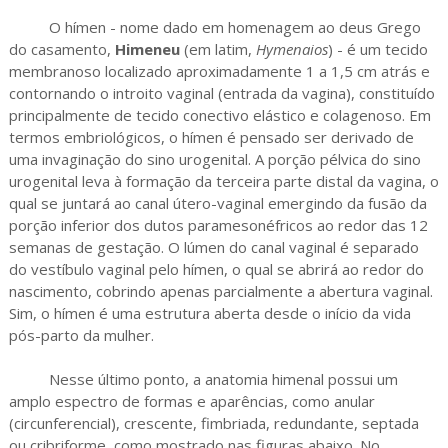
O hímen - nome dado em homenagem ao deus Grego
do casamento,
Himeneu
(em latim,
Hymenaios
) - é um tecido
membranoso localizado aproximadamente 1 a 1,5 cm atrás e
contornando o introito vaginal (entrada da vagina), constituído
principalmente de tecido conectivo elástico e colagenoso. Em
termos embriológicos, o hímen é pensado ser derivado de
uma invaginação do sino urogenital. A porção pélvica do sino
urogenital leva à formação da terceira parte distal da vagina, o
qual se juntará ao canal útero-vaginal emergindo da fusão da
porção inferior dos dutos paramesonéfricos ao redor das 12
semanas de gestação. O lúmen do canal vaginal é separado
do vestíbulo vaginal pelo hímen, o qual se abrirá ao redor do
nascimento, cobrindo apenas parcialmente a abertura vaginal.
Sim, o hímen é uma estrutura aberta desde o início da vida
pós-parto da mulher.
Nesse último ponto, a anatomia himenal possui um
amplo espectro de formas e aparências, como anular
(circunferencial), crescente, fimbriada, redundante, septada
ou cribriforme, como mostrado nas figuras abaixo. No