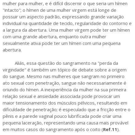
mulher para mulher, e é difícil discernir o que seria um hímen
"intacto"; o hímen de uma mulher virgem está longe de
possuir um aspecto padrão, expressando grande variação
individual na quantidade de tecido, regularidade do contorno e
a largura da abertura. Uma mulher virgem pode ter um hímen
com uma grande abertura, enquanto outra mulher
sexualmente ativa pode ter um hímen com uma pequena
abertura.
Aliás, essa questão do sangramento na "perda da
virgindade" é também um tópico de debate sobre a origem
do sangue. Mesmo nas mulheres que sangram no primeiro
ato sexual com penetração, sangue não necessariamente é
oriundo do hímen. A inexperiência da mulher na sua primeira
relação sexual e ansiedade associada pode provocar um
maior tensionamento dos músculos pélvicos, resultando em
dificuldade de penetração; é especulado que a fricção entre o
pênis e a parede vaginal pouco lubrificada pode criar uma
pequena laceração, representando uma causa mais provável
em muitos casos do sangramento após o coito (
Ref.11
).