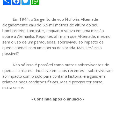
h
a
w
h
a
c
i
a
r
e
t
t
e
b
t
s
Em 1944, o Sargento de voo Nicholas Alkemade
o
e
A
o
r
p
alegadamente caiu de 5,5 mil metros de altura do seu
k
p
bombardeiro Lancaster, enquanto voava em uma missão
sobre a Alemanha. Reportes afirmam que Alkemade, mesmo
sem o uso de um paraquedas, sobreviveu ao impacto da
queda apenas com uma perna deslocada. Mas será isso
possível?
Não só isso é possível como outros sobreviventes de
quedas similares - inclusive em anos recentes - sobreviveram
ao impacto com o solo para contar a história, e alguns em
relativas boas condições físicas. Mas é preciso ter sorte,
muita sorte.
- Continua após o anúncio -