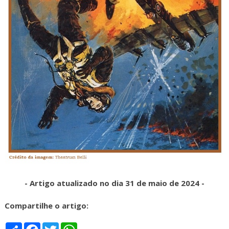
- Artigo atualizado no dia 31 de maio de 2024 -
Compartilhe o artigo:
S
F
T
W