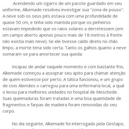
Acendendo um cigarro de um pacote guardado em seu
uniforme, Alkemade resolveu investigar sua "zona de pouso".
A neve sob os seus pés estava com uma profundidade de
quase 50 cm, e tinha sido mantida porque os pinheiros
estavam impedindo que os raios solares a derretessem (em
um campo aberto apenas pouco mais de 18 metros à frente
não existia mais neve). Se ele tivesse caído direto no chão
limpo, a morte teria sido certa. Tanto os galhos quanto a neve
somaram-se para amortecer sua queda.
Incapaz de andar naquele momento e com bastante frio,
Alkemade começou a assoprar seu apito para chamar atenção
de quem estivesse por perto. A tática funcionou, e um grupo
de civis Alemães o carregou para uma enfermaria local, a qual
o levou para melhores unidades no hospital de Meschede.
Suas queimaduras foram tratadas e uma boa quantidade de
fragmentos e farpas de madeira foram removidas do seu
corpo.
No dia seguinte, Alkemade foi interrogado pela Gestapo,