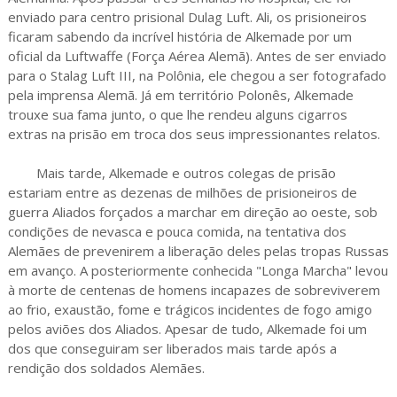
enviado para centro prisional Dulag Luft. Ali, os prisioneiros
ficaram sabendo da incrível história de Alkemade por um
oficial da Luftwaffe (Força Aérea Alemã). Antes de ser enviado
para o Stalag Luft III, na Polônia, ele chegou a ser fotografado
pela imprensa Alemã. Já em território Polonês, Alkemade
trouxe sua fama junto, o que lhe rendeu alguns cigarros
extras na prisão em troca dos seus impressionantes relatos.
Mais tarde, Alkemade e outros colegas de prisão
estariam entre as dezenas de milhões de prisioneiros de
guerra Aliados forçados a marchar em direção ao oeste, sob
condições de nevasca e pouca comida, na tentativa dos
Alemães de prevenirem a liberação deles pelas tropas Russas
em avanço. A posteriormente conhecida "Longa Marcha" levou
à morte de centenas de homens incapazes de sobreviverem
ao frio, exaustão, fome e trágicos incidentes de fogo amigo
pelos aviões dos Aliados. Apesar de tudo, Alkemade foi um
dos que conseguiram ser liberados mais tarde após a
rendição dos soldados Alemães.