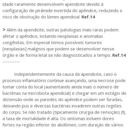
idade raramente desenvolvem apendicite devido à
configuração de pirâmide invertida do apêndice, reduzindo o
risco de obstrução do lúmen apendicial.
Ref.14
>
Além da apendicite, outras patologias mais raras podem
afetar o apêndice, incluindo neoplasias e anomalias
congênitas. Em especial temos possíveis tumores
[neoplasias] malignos que podem se desenvolver nesse
órgão e de forma letal se não diagnosticados a tempo.
Ref.14
----------
Independentemente da causa da apendicite, caso o
processo inflamatório continue avançando, uma necrose pode
tomar conta do local (aumentando ainda mais o número de
bactérias na microbiota apendicial) e chegar em um estágio de
distensão onde as paredes do apêndice podem ser furadas,
deixando pus e diversas bactérias invadirem outras regiões
do corpo. Se não tratado (tipicamente cirurgia de remoção) (
!
),
a taxa de mortalidade é alta. Os sintomas incluem dores
fortes na região inferior do abdômen, com duração de vários