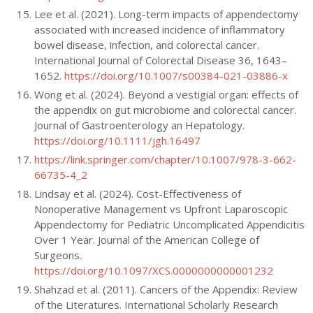
Lee et al. (2021). Long-term impacts of appendectomy
associated with increased incidence of inflammatory
bowel disease, infection, and colorectal cancer.
International Journal of Colorectal Disease 36, 1643–
1652.
https://doi.org/10.1007/s00384-021-03886-x
Wong et al. (2024). Beyond a vestigial organ: effects of
the appendix on gut microbiome and colorectal cancer.
Journal of Gastroenterology an Hepatology.
https://doi.org/10.1111/jgh.16497
https://link.springer.com/chapter/10.1007/978-3-662-
66735-4_2
Lindsay et al. (2024). Cost-Effectiveness of
Nonoperative Management vs Upfront Laparoscopic
Appendectomy for Pediatric Uncomplicated Appendicitis
Over 1 Year. Journal of the American College of
Surgeons.
https://doi.org/10.1097/XCS.0000000000001232
Shahzad et al. (2011). Cancers of the Appendix: Review
of the Literatures. International Scholarly Research