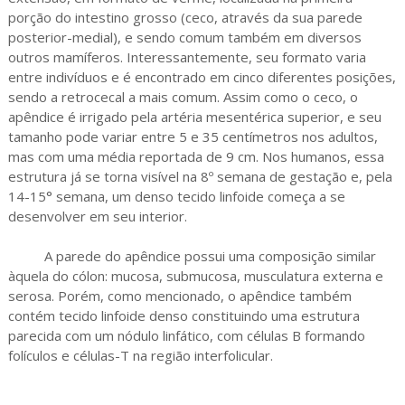
porção do intestino grosso (ceco, através da sua parede
posterior-medial), e sendo comum também em diversos
outros mamíferos. Interessantemente, seu formato varia
entre indivíduos e é encontrado em cinco diferentes posições,
sendo a retrocecal a mais comum. Assim como o ceco, o
apêndice é irrigado pela artéria mesentérica superior, e seu
tamanho pode variar entre 5 e 35 centímetros nos adultos,
mas com uma média reportada de 9 cm. Nos humanos, essa
estrutura já se torna visível na 8º semana de gestação e, pela
14-15° semana, um denso tecido linfoide começa a se
desenvolver em seu interior.
A parede do apêndice possui uma composição similar
àquela do cólon: mucosa, submucosa, musculatura externa e
serosa. Porém, como mencionado, o apêndice também
contém tecido linfoide denso constituindo uma estrutura
parecida com um nódulo linfático, com células B formando
folículos e células-T na região interfolicular.