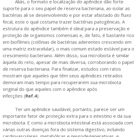
Aliás, o formato e localização do apêndice dão forte
suporte para o seu papel de reserva bacteriana, ao isolar as
bactérias ali se desenvolvendo e por estar afastado do fluxo
fecal, este o qual costuma trazer bactérias patogênicas. A
estrutura do apêndice também é ideal para a preservação e
proteção de organismos comensais e, de fato, é bastante rico
em biofilmes (colônias de bactérias aderentes crescendo em
uma matriz extracelular), o mais comum estado estável para o
crescimento bacteriano. Além disso, sua microbiota é similar
àquela do reto, apesar de mais diversa, corroborando o papel
de reserva bacteriana. Para finalizar, estudos com ratos
mostram que aqueles que têm seus apêndices retirados
demoram mais tempo para recuperarem sua microbiota
original do que aqueles com o apêndice após
infecções (
Ref.4
).
Ter um apêndice saudável, portanto, parece ser um
importante fator de proteção extra para o intestino e da sua
microbiota. E como a microbiota intestinal está associada com
várias outras doenças fora do sistema digestivo, incluindo
cardiovasculares, metabólicas e neurodegenerativas, e