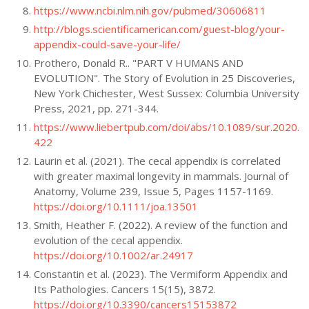
https://www.ncbi.nlm.nih.gov/pubmed/30606811
http://blogs.scientificamerican.com/guest-blog/your-
appendix-could-save-your-life/
Prothero, Donald R.. "PART V HUMANS AND
EVOLUTION". The Story of Evolution in 25 Discoveries,
New York Chichester, West Sussex: Columbia University
Press, 2021, pp. 271-344.
https://www.liebertpub.com/doi/abs/10.1089/sur.2020.
422
Laurin et al. (2021). The cecal appendix is correlated
with greater maximal longevity in mammals. Journal of
Anatomy, Volume 239, Issue 5, Pages 1157-1169.
https://doi.org/10.1111/joa.13501
Smith, Heather F. (2022). A review of the function and
evolution of the cecal appendix.
https://doi.org/10.1002/ar.24917
Constantin et al. (2023). The Vermiform Appendix and
Its Pathologies. Cancers 15(15), 3872.
https://doi.org/10.3390/cancers15153872