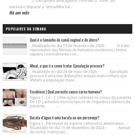
(*Oecophylla smaragdina*) morder o "cone" da
sua teia e disparar a "armadilha bal...
Há um mês
POPULARES DA SEMANA
Qual é o tamanho do canal vaginal e do útero?
- Atualizado no dia 19 de fevereiro de 2026 - O trato
reprodutivo das fêmeas de humanos modernos ( Homo
sapiens ) normalmente con...
Afinal, o que é e como tratar Ejaculação precoce?
- Atualizado no dia 24 de maio de 2025 - Ejaculação
precoce é uma das disfunções sexuais mais comuns que
afetam a população masc...
Escabiose | Qual parasita causa sarna humana?
Figura 1 . ( A - C ) Alterações cutâneas no corpo da paciente.
Em ( D ), achados microscópicos de raspados cutâneos da
paciente. ...
Barata-d'água é uma barata ou um percevejo?
Figura 1 . Percevejo da espécie Lethocerus americanus . -
Atualizado no dia 15 de dezembro de 2024 - Apesar
do nome, insetos po...