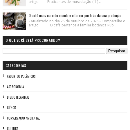
artigo: Praticantes de musculação ( 1 ) ...
O café mais caro do mundo e o terror por trás da sua produção
- Atualizado no dia 25 de outubro de 2025 - Compartilhe o
artigo: O café pertence à família botânica Rub...
O QUE VOCÊ ESTÁ PROCURANDO?
CATEGORIAS
ASSUNTOS POLÊMICOS
ASTRONOMIA
BIBLIOTECANIMAL
CIÊNCIA
CONSERVAÇÃO AMBIENTAL
CULTURA