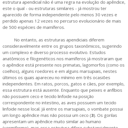
estrutura apendicial não é uma regra na evolução do apêndice,
este o qual - ou estruturas similares - já mostrou ter
aparecido de forma independente pelo menos 30 vezes e
perdido apenas 12 vezes no percurso evolucionário de mais
de 500 espécies de mamíferos.
No entanto, as estruturas apendiciais diferem
consideravelmente entre os grupos taxonômicos, sugerindo
um complexo e diverso processo evolutivo. Estudos
anatômicos e filogenéticos nos mamíferos já mostraram que
o apêndice está presente nos primatas, lagomorfos (como os
coelhos), alguns roedores e em alguns marsupiais, nestes
últimos os quais apareceu no mínimo em três ocasiões
independentes. Em ratos, porcos, gatos e cães, por exemplo,
essa estrutura está ausente. Enquanto que peixes e anfíbios
não possuem ceco e tecido linfoide na posição
correspondente no intestino, as aves possuem um tecido
linfoide nesse local. Já entre os marsupiais, o vombate possui
um longo apêndice mas não possui um ceco (
3
). Os gorilas
apresentam um apêndice muito similar ao humano
(vermiforme), mas essa estrutura difere substancialmente