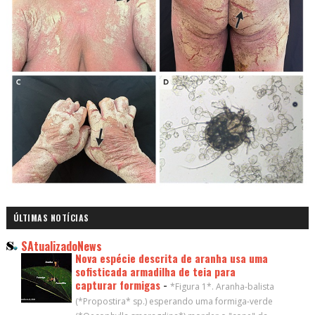
ÚLTIMAS NOTÍCIAS
SAtualizadoNews
Nova espécie descrita de aranha usa uma
sofisticada armadilha de teia para
capturar formigas
-
*Figura 1*. Aranha-balista
(*Propostira* sp.) esperando uma formiga-verde