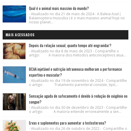
Qual é o animal mais massivo do mundo?
- Atualizado no dia 21 de maio de 2024 - A Baleia-Azul (
Balaenoptera musculus ) é o mais massivo animal hoje no
nosso planet...
MAIS ACESSADOS
Depois da relação sexual, quanto tempo até engravidar?
- Atualizado no dia 8 de maio de 2023 - Compartilhe o
artigo: A maioria dos métodos anticonceptivos atua...
BCAA injetável e nutrição intravenosa melhoram a performance
esportiva e muscular?
- Atualizado no dia 19 de novembro de 2024 - Compartilhe
o artigo: Tratamento parenteral consiste, tipic...
Sensação aguda de sufocamento é devido à redução de oxigênio no
sangue?
- Atualizado no dia 30 de dezembro de 2023 - Compartilhe
o artigo: A maioria entende erroneamente a sen...
Ervas e suplementos para aumentar a testosterona?
- Atualizado no dia 26 de outubro de 2022 - Compartilhe o