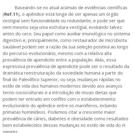
Baseando-se no atual acúmulo de evidências científicas
(
Ref.11
), o apêndice está longe de ser apenas um órgão
vestigial sem funcionalidade ou redundante, e pode ser que
nem mesmo seja uma estrutura vestigial, evoluindo talvez
antes do ceco. Seu papel como auxiliar imunológico no sistema
digestivo e, principalmente, como restaurador de microbiota
saudável podem ser a razão da sua seleção positiva ao longo
do percurso evolucionário, mesmo com a relativa alta
prevalência de apendicite entre a população. Aliás, essa
expressiva prevalência de apendicite pode ser o resultado da
dramática reestruturação da sociedade humana a partir do
final do Paleolítico Superior, ou seja, mudanças rápidas no
estilo de vida dos humanos modernos devido aos avanços
tecno-socioculturais e a introdução de novas dietas que
podem ter entrado em conflito com o estabelecimento
evolucionário do apêndice entre os mamíferos, incluindo
primatas hominídeos. Podemos citar a crescente maior
prevalência de cáries, diabetes e obesidade como resultados
bem estabelecidos dessas mudanças no estilo de vida do
H.
sapiens
.