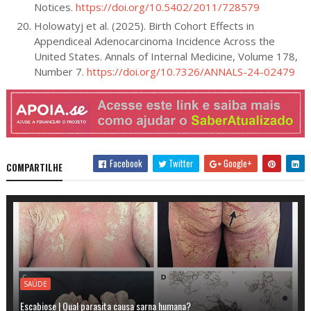
Notices.
https://doi.org/10.5402/2011/728579
Holowatyj et al. (2025). Birth Cohort Effects in
Appendiceal Adenocarcinoma Incidence Across the
United States. Annals of Internal Medicine, Volume 178,
Number 7.
https://doi.org/10.7326/ANNALS-24-02479
Facebook
Twitter
Google+
COMPARTILHE
SAÚDE
Escabiose | Qual parasita causa sarna humana?