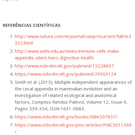
REFERÊNCIAS CIENTÍFICAS
http://www.nature.com/ni/journal/vaop/ncurrent/full/ni.3
332.html
http://www.wehi.edu.au/news/immune-cells-make-
appendix-silent-hero-digestive-health
http://www.ncbi.nlm.nih.gov/pubmed/15228837
https://www.ncbi.nlm.nih.gov/pubmed/29503124
Smith et al. (2013). Multiple independent appearances of
the cecal appendix in mammalian evolution and an
investigation of related ecological and anatomical
factors, Comptes Rendus Palevol, Volume 12, Issue 6,
Pages 339-354, ISSN 1631-0683.
https://www.ncbi.nlm.nih.gov/books/NBK507857/
https://www.ncbi.nlm.nih.gov/pmc/articles/PMC5011360
/