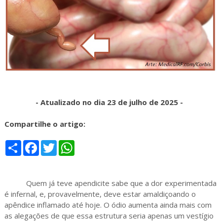
- Atualizado no dia 23 de julho de 2025 -
Compartilhe o artigo:
S
F
T
W
h
a
w
h
a
c
i
a
r
e
t
t
e
b
t
s
Quem já teve apendicite sabe que a dor experimentada
o
e
A
o
r
p
é infernal, e, provavelmente, deve estar amaldiçoando o
k
p
apêndice inflamado até hoje. O ódio aumenta ainda mais com
as alegações de que essa estrutura seria apenas um vestígio