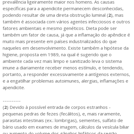
prevalência ligeiramente maior nos homens. As causas
específicas para a apendicite permanecem desconhecidas,
podendo resultar de uma direta obstrução luminal
(
2
), mas
também é associada com vários agentes infecciosos e outros
fatores ambientais e mesmo genéticos. Dieta pode ser
também um fator de causa, já que a inflamação do apêndice é
muito mais presente em países industrializados do que
naqueles em desenvolvimento. Existe também a hipótese da
higiene, proposta em 1989, na qual é sugerido que o
ambiente cada vez mais limpo e sanitizado leva o sistema
imune a diariamente receber menos estímulo, e tendendo,
portanto, a responder excessivamente a antígenos externos,
e a engatilhar problemas autoimunes, alergias, inflamações e
apendicite.
----------
(
2
)
Devido à possível entrada de corpos estranhos -
pequenas pedras de fezes (fecálitos), e, mais raramente,
parasitas intestinais (ex.: lombrigas), sementes, sulfato de
bário usado em exames de imagem, cálculos da vesícula biliar
ou aumento do volume dos gânglios linfáticos da região -