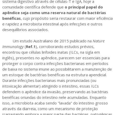
sistema digestivo através de células-T e IgA, hoje a
comunidade científica defende que
o principal papel do
apêndice seja como uma reserva natural de bactérias
benéficas
, cujo propósito seria restaurar com maior eficiência
e rapidez a microbiota intestinal após infecções e outros
desequilíbrios associados.
Um estudo Australiano de 2015 publicado na
Nature
Immunology
(
Ref.1
), corroborando estudos prévios,
encontrou que células linfoides inatas (ILCs, na sigla em
inglês), presentes no apêndice, parecem ser essenciais para
proteger o corpo contra infecções bacterianas em períodos
de baixa no sistema imune ao possibilitarem a manutenção de
um estoque de bactérias benéficas na estrutura apendicial.
Durante infecções bacterianas mais pronunciadas (ou
intoxicação alimentar) atingindo o intestino, essas ILCs
defendem o apêndice da invasão, preservando as bactérias
benéficas oriundas do intestino nele acumuladas. Enquanto
isso, a microbiota acaba sendo "lavada" do intestino grosso
através da diarreia, como um mecanismo de proteção
(carregando embora a maior parte das bactérias, patogênicas