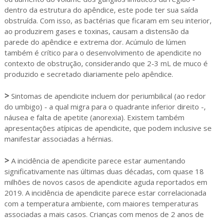
dentro da estrutura do apêndice, este pode ter sua saída
obstruída. Com isso, as bactérias que ficaram em seu interior,
ao produzirem gases e toxinas, causam a distensão da
parede do apêndice e extrema dor. Acúmulo de lúmen
também é crítico para o desenvolvimento de apendicite no
contexto de obstrução, considerando que 2-3 mL de muco é
produzido e secretado diariamente pelo apêndice.
>
Sintomas de apendicite incluem dor periumbilical (ao redor
do umbigo) - a qual migra para o quadrante inferior direito -,
náusea e falta de apetite (anorexia). Existem também
apresentações atípicas de apendicite, que podem inclusive se
manifestar associadas a hérnias.
>
A incidência de apendicite parece estar aumentando
significativamente nas últimas duas décadas, com quase 18
milhões de novos casos de apendicite aguda reportados em
2019. A incidência de apendicite parece estar correlacionada
com a temperatura ambiente, com maiores temperaturas
associadas a mais casos. Crianças com menos de 2 anos de