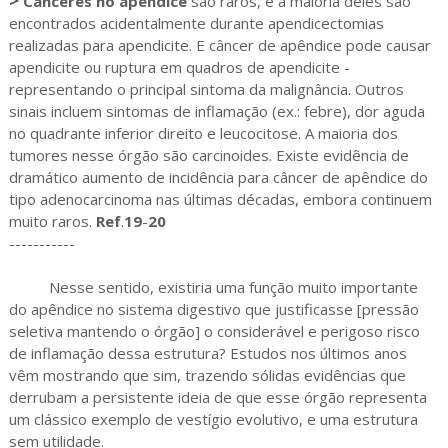
>
Cânceres no apêndice
são raros, e a maioria deles são
encontrados acidentalmente durante apendicectomias
realizadas para apendicite. E câncer de apêndice pode causar
apendicite ou ruptura em quadros de apendicite -
representando o principal sintoma da malignância. Outros
sinais incluem sintomas de inflamação (ex.: febre), dor aguda
no quadrante inferior direito e leucocitose. A maioria dos
tumores nesse órgão são carcinoides. Existe evidência de
dramático aumento de incidência para câncer de apêndice do
tipo adenocarcinoma nas últimas décadas, embora continuem
muito raros.
Ref
.
19
-
20
-----------
Nesse sentido, existiria uma função muito importante
do apêndice no sistema digestivo que justificasse [pressão
seletiva mantendo o órgão] o considerável e perigoso risco
de inflamação dessa estrutura? Estudos nos últimos anos
vêm mostrando que sim, trazendo sólidas evidências que
derrubam a persistente ideia de que esse órgão representa
um clássico exemplo de vestígio evolutivo, e uma estrutura
sem utilidade.