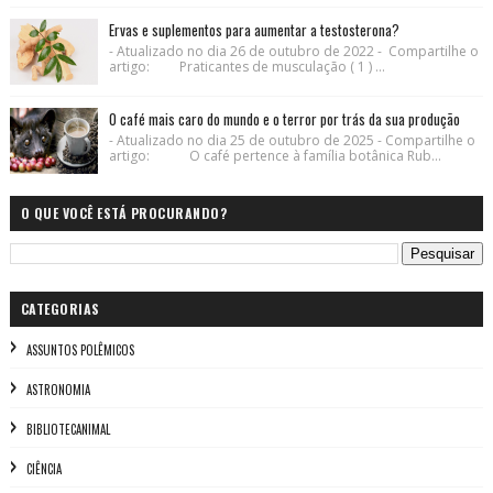
Ervas e suplementos para aumentar a testosterona?
- Atualizado no dia 26 de outubro de 2022 - Compartilhe o
artigo: Praticantes de musculação ( 1 ) ...
O café mais caro do mundo e o terror por trás da sua produção
- Atualizado no dia 25 de outubro de 2025 - Compartilhe o
artigo: O café pertence à família botânica Rub...
O QUE VOCÊ ESTÁ PROCURANDO?
CATEGORIAS
ASSUNTOS POLÊMICOS
ASTRONOMIA
BIBLIOTECANIMAL
CIÊNCIA