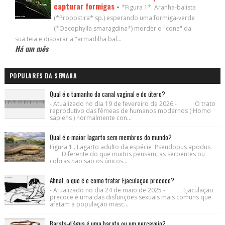
capturar formigas
-
*Figura 1*. Aranha-balista
(*Propostira* sp.) esperando uma formiga-verde
(*Oecophylla smaragdina*) morder o "cone" da
sua teia e disparar a "armadilha bal...
Há um mês
POPULARES DA SEMANA
Qual é o tamanho do canal vaginal e do útero?
- Atualizado no dia 19 de fevereiro de 2026 - O trato
reprodutivo das fêmeas de humanos modernos ( Homo
sapiens ) normalmente con...
Qual é o maior lagarto sem membros do mundo?
Figura 1 . Lagarto adulto da espécie Pseudopus apodus.
Diferente do que muitos pensam, as serpentes ou
cobras não são os únicos...
Afinal, o que é e como tratar Ejaculação precoce?
- Atualizado no dia 24 de maio de 2025 - Ejaculação
precoce é uma das disfunções sexuais mais comuns que
afetam a população masc...
Barata-d'água é uma barata ou um percevejo?