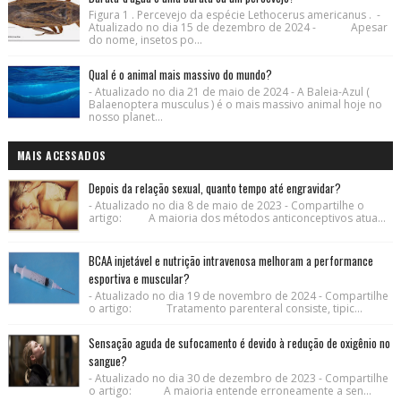
Figura 1 . Percevejo da espécie Lethocerus americanus . -
Atualizado no dia 15 de dezembro de 2024 - Apesar
do nome, insetos po...
Qual é o animal mais massivo do mundo?
- Atualizado no dia 21 de maio de 2024 - A Baleia-Azul (
Balaenoptera musculus ) é o mais massivo animal hoje no
nosso planet...
MAIS ACESSADOS
Depois da relação sexual, quanto tempo até engravidar?
- Atualizado no dia 8 de maio de 2023 - Compartilhe o
artigo: A maioria dos métodos anticonceptivos atua...
BCAA injetável e nutrição intravenosa melhoram a performance
esportiva e muscular?
- Atualizado no dia 19 de novembro de 2024 - Compartilhe
o artigo: Tratamento parenteral consiste, tipic...
Sensação aguda de sufocamento é devido à redução de oxigênio no
sangue?
- Atualizado no dia 30 de dezembro de 2023 - Compartilhe
o artigo: A maioria entende erroneamente a sen...