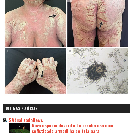
ÚLTIMAS NOTÍCIAS
SAtualizadoNews
Nova espécie descrita de aranha usa uma
sofisticada armadilha de teia para