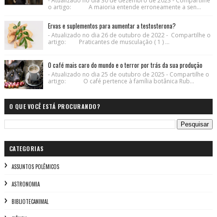
- Atualizado no dia 30 de dezembro de 2023 - Compartilhe
o artigo: A maioria entende erroneamente a sen...
Ervas e suplementos para aumentar a testosterona?
- Atualizado no dia 26 de outubro de 2022 - Compartilhe o
artigo: Praticantes de musculação ( 1 ) ...
O café mais caro do mundo e o terror por trás da sua produção
- Atualizado no dia 25 de outubro de 2025 - Compartilhe o
artigo: O café pertence à família botânica Rub...
O QUE VOCÊ ESTÁ PROCURANDO?
CATEGORIAS
ASSUNTOS POLÊMICOS
ASTRONOMIA
BIBLIOTECANIMAL