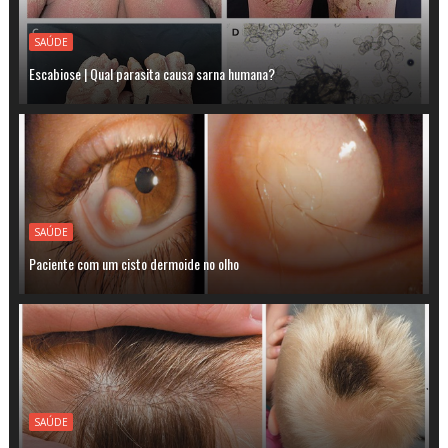
SAÚDE
Escabiose | Qual parasita causa sarna humana?
SAÚDE
Paciente com um cisto dermoide no olho
SAÚDE