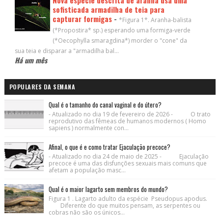
sofisticada armadilha de teia para
capturar formigas
-
*Figura 1*. Aranha-balista
(*Propostira* sp.) esperando uma formiga-verde
(*Oecophylla smaragdina*) morder o "cone" da
sua teia e disparar a "armadilha bal...
Há um mês
POPULARES DA SEMANA
Qual é o tamanho do canal vaginal e do útero?
- Atualizado no dia 19 de fevereiro de 2026 - O trato
reprodutivo das fêmeas de humanos modernos ( Homo
sapiens ) normalmente con...
Afinal, o que é e como tratar Ejaculação precoce?
- Atualizado no dia 24 de maio de 2025 - Ejaculação
precoce é uma das disfunções sexuais mais comuns que
afetam a população masc...
Qual é o maior lagarto sem membros do mundo?
Figura 1 . Lagarto adulto da espécie Pseudopus apodus.
Diferente do que muitos pensam, as serpentes ou
cobras não são os únicos...