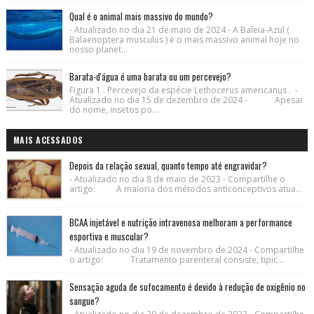
Qual é o animal mais massivo do mundo?
- Atualizado no dia 21 de maio de 2024 - A Baleia-Azul (
Balaenoptera musculus ) é o mais massivo animal hoje no
nosso planet...
Barata-d'água é uma barata ou um percevejo?
Figura 1 . Percevejo da espécie Lethocerus americanus . -
Atualizado no dia 15 de dezembro de 2024 - Apesar
do nome, insetos po...
MAIS ACESSADOS
Depois da relação sexual, quanto tempo até engravidar?
- Atualizado no dia 8 de maio de 2023 - Compartilhe o
artigo: A maioria dos métodos anticonceptivos atua...
BCAA injetável e nutrição intravenosa melhoram a performance
esportiva e muscular?
- Atualizado no dia 19 de novembro de 2024 - Compartilhe
o artigo: Tratamento parenteral consiste, tipic...
Sensação aguda de sufocamento é devido à redução de oxigênio no
sangue?