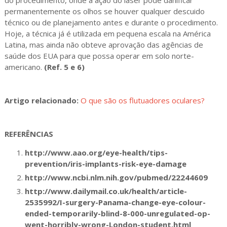
permanentemente os olhos se houver qualquer descuido
técnico ou de planejamento antes e durante o procedimento.
Hoje, a técnica já é utilizada em pequena escala na América
Latina, mas ainda não obteve aprovação das agências de
saúde dos EUA para que possa operar em solo norte-
americano.
(Ref. 5 e 6)
Artigo relacionado:
O que são os flutuadores oculares?
REFERÊNCIAS
http://www.aao.org/eye-health/tips-
prevention/iris-implants-risk-eye-damage
http://www.ncbi.nlm.nih.gov/pubmed/22244609
http://www.dailymail.co.uk/health/article-
2535992/I-surgery-Panama-change-eye-colour-
ended-temporarily-blind-8-000-unregulated-op-
went-horribly-wrong-London-student.html