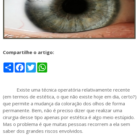
Compartilhe o artigo:
S
F
T
W
h
a
w
h
a
c
i
a
r
e
t
t
e
b
t
s
Existe uma técnica operatória relativamente recente
o
e
A
o
r
p
(em termos de estética, o que não existe hoje em dia, certo?)
k
p
que permite a mudança da coloração dos olhos de forma
permanente. Bem, não é preciso dizer que realizar uma
cirurgia desse tipo apenas por estética é algo meio estúpido.
Mas o problema é que muitas pessoas recorrem a ela sem
saber dos grandes riscos envolvidos.