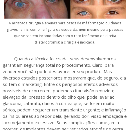
A arriscada cirurgia é apenas para casos de má formação ou danos
graves na iris, como na figura da esquerda; nem mesmo para pessoas
que se sentem incomodadas com o raro fenômeno da direita
(Heterocromia) a cirurgia é indicada.
Quando a técnica foi criada, seus desenvolvedores
garantiam segurança total no procedimento. Claro, para
vender você não pode desfavorecer seu produto. Mas
diversos estudos posteriores mostraram que, de seguro, ela
só tem o marketing. Entre os perigosos efeitos adversos
possíveis de ocorrerem, podemos citar: visão reduzida;
elevação da pressão dentro do olho que pode levar ao
glaucoma; catarata; danos à córnea que, se forem muito
sérios, podem requerer um transplante urgente; e inflamação
da íris ou áreas ao redor dela, gerando dor, visão embaçada e
lacrimejamento excessivo. Se as complicações começam a
ocorrer, os implantes devem ser retirados através de outra