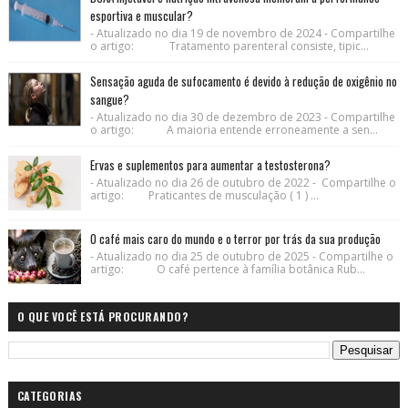
esportiva e muscular?
- Atualizado no dia 19 de novembro de 2024 - Compartilhe
o artigo: Tratamento parenteral consiste, tipic...
Sensação aguda de sufocamento é devido à redução de oxigênio no
sangue?
- Atualizado no dia 30 de dezembro de 2023 - Compartilhe
o artigo: A maioria entende erroneamente a sen...
Ervas e suplementos para aumentar a testosterona?
- Atualizado no dia 26 de outubro de 2022 - Compartilhe o
artigo: Praticantes de musculação ( 1 ) ...
O café mais caro do mundo e o terror por trás da sua produção
- Atualizado no dia 25 de outubro de 2025 - Compartilhe o
artigo: O café pertence à família botânica Rub...
O QUE VOCÊ ESTÁ PROCURANDO?
CATEGORIAS