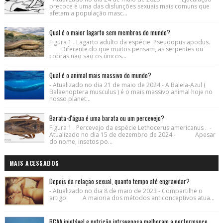
precoce é uma das disfunções sexuais mais comuns que
afetam a população masc...
Qual é o maior lagarto sem membros do mundo?
Figura 1 . Lagarto adulto da espécie Pseudopus apodus.
Diferente do que muitos pensam, as serpentes ou
cobras não são os únicos...
Qual é o animal mais massivo do mundo?
- Atualizado no dia 21 de maio de 2024 - A Baleia-Azul (
Balaenoptera musculus ) é o mais massivo animal hoje no
nosso planet...
Barata-d'água é uma barata ou um percevejo?
Figura 1 . Percevejo da espécie Lethocerus americanus . -
Atualizado no dia 15 de dezembro de 2024 - Apesar
do nome, insetos po...
MAIS ACESSADOS
Depois da relação sexual, quanto tempo até engravidar?
- Atualizado no dia 8 de maio de 2023 - Compartilhe o
artigo: A maioria dos métodos anticonceptivos atua...
BCAA injetável e nutrição intravenosa melhoram a performance