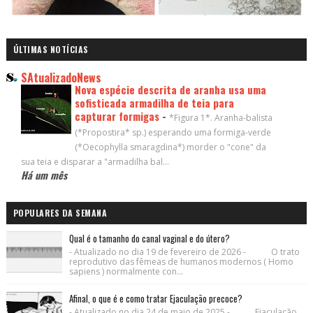
ÚLTIMAS NOTÍCIAS
SAtualizadoNews
Nova espécie descrita de aranha usa uma
sofisticada armadilha de teia para
capturar formigas
-
*Figura 1*. Aranha-balista
(*Propostira* sp.) esperando uma formiga-verde
(*Oecophylla smaragdina*) morder o "cone" da
sua teia e disparar a "armadilha bal...
Há um mês
POPULARES DA SEMANA
Qual é o tamanho do canal vaginal e do útero?
- Atualizado no dia 19 de fevereiro de 2026 - O trato
reprodutivo das fêmeas de humanos modernos ( Homo
sapiens ) normalmente con...
Afinal, o que é e como tratar Ejaculação precoce?
- Atualizado no dia 24 de maio de 2025 - Ejaculação