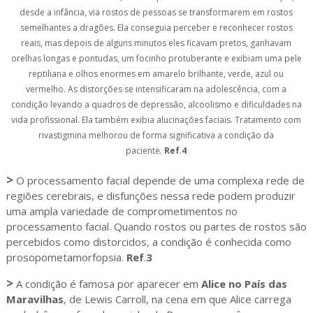
desde a infância, via rostos de pessoas se transformarem em rostos
semelhantes a dragões. Ela conseguia perceber e reconhecer rostos
reais, mas depois de alguns minutos eles ficavam pretos, ganhavam
orelhas longas e pontudas, um focinho protuberante e exibiam uma pele
reptiliana e olhos enormes em amarelo brilhante, verde, azul ou
vermelho. As distorções se intensificaram na adolescência, com a
condição levando a quadros de depressão, alcoolismo e dificuldades na
vida profissional. Ela também exibia alucinações faciais. Tratamento com
rivastigmina melhorou de forma significativa a condição da
paciente.
Ref
.
4
>
O processamento facial depende de uma complexa rede de
regiões cerebrais, e disfunções nessa rede podem produzir
uma ampla variedade de comprometimentos no
processamento facial. Quando rostos ou partes de rostos são
percebidos como distorcidos, a condição é conhecida como
prosopometamorfopsia.
Ref
.
3
>
A condição é famosa por aparecer em
Alice no País das
Maravilhas
, de Lewis Carroll, na cena em que Alice carrega