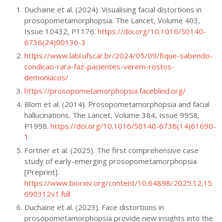
Duchaine et al. (2024). Visualising facial distortions in
prosopometamorphopsia. The Lancet, Volume 403,
Issue 10432, P1176.
https://doi.org/10.1016/S0140-
6736(24)00136-3
https://www.labi.ufscar.br/2024/05/09/fique-sabendo-
condicao-rara-faz-pacientes-verem-rostos-
demoniacos/
https://prosopometamorphopsia.faceblind.org/
Blom et al. (2014). Prosopometamorphopsia and facial
hallucinations. The Lancet, Volume 384, Issue 9958,
P1998.
https://doi.org/10.1016/S0140-6736(14)61690-
1
Fortner et al. (2025). The first comprehensive case
study of early-emerging prosopometamorphopsia.
[Preprint].
https://www.biorxiv.org/content/10.64898/2025.12.15.
690312v1.full
Duchaine et al. (2023). Face distortions in
prosopometamorphopsia provide new insights into the