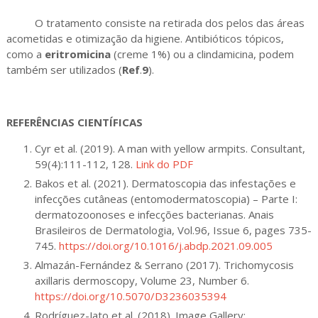
O tratamento consiste na retirada dos pelos das áreas
acometidas e otimização da higiene. Antibióticos tópicos,
como a
eritromicina
(creme 1%) ou a clindamicina, podem
também ser utilizados (
Ref
.
9
).
REFERÊNCIAS CIENTÍFICAS
Cyr et al. (2019). A man with yellow armpits. Consultant,
59(4):111-112, 128.
Link do PDF
Bakos et al. (2021). Dermatoscopia das infestações e
infecções cutâneas (entomodermatoscopia) – Parte I:
dermatozoonoses e infecções bacterianas. Anais
Brasileiros de Dermatologia, Vol.96, Issue 6, pages 735-
745.
https://doi.org/10.1016/j.abdp.2021.09.005
Almazán-Fernández & Serrano (2017). Trichomycosis
axillaris dermoscopy, Volume 23, Number 6.
https://doi.org/10.5070/D3236035394
Rodríguez-Jato et al. (2018). Image Gallery: