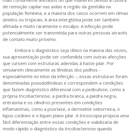
mais comumente afetados do que mulheres devido à cultura
de remoção capilar nas axilas e região da genitália na
população feminina, e a maioria dos casos ocorrem em climas
úmidos ou tropicais. A área interglútea pode ser também
afetada e muito raramente o escalpo. A infecção pode
potencialmente ser transmitida para outras pessoas através
de contato muito próximo.
Embora o diagnóstico seja clínico na maioria das vezes,
sua apresentação pode ser confundida com outras afecções
que cursem com estruturas aderidas à haste pilar. Por
simularem clinicamente as lêndeas dos piolhos -
especialmente no início da infecção -, essas estruturas foram
denominadas pseudolêndeas e correspondem a condições
que fazem diagnóstico diferencial com a pediculose, como a
própria tricobacteriose, a piedra branca, a piedra negra,
eritrasma e os cilindros presentes em condições
inflamatórias, como a psoríase, a dermatite seborreica, o
lúpus cutâneo e o líquen plano pilar. A tricoscopia propicia uma
fácil diferenciação entre essas condições e viabilizaria de
modo rápido o diagnóstico da tricobacteriose quando