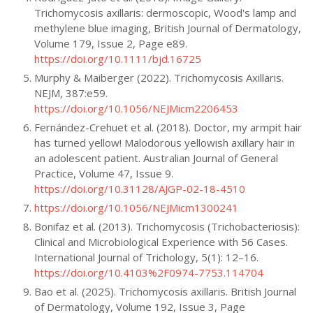
Trichomycosis axillaris: dermoscopic, Wood's lamp and
methylene blue imaging, British Journal of Dermatology,
Volume 179, Issue 2, Page e89.
https://doi.org/10.1111/bjd.16725
Murphy & Maiberger (2022). Trichomycosis Axillaris.
NEJM, 387:e59.
https://doi.org/10.1056/NEJMicm2206453
Fernández-Crehuet et al. (2018). Doctor, my armpit hair
has turned yellow! Malodorous yellowish axillary hair in
an adolescent patient. Australian Journal of General
Practice, Volume 47, Issue 9.
https://doi.org/10.31128/AJGP-02-18-4510
https://doi.org/10.1056/NEJMicm1300241
Bonifaz et al. (2013). Trichomycosis (Trichobacteriosis):
Clinical and Microbiological Experience with 56 Cases.
International Journal of Trichology, 5(1): 12–16.
https://doi.org/10.4103%2F0974-7753.114704
Bao et al. (2025). Trichomycosis axillaris. British Journal
of Dermatology, Volume 192, Issue 3, Page