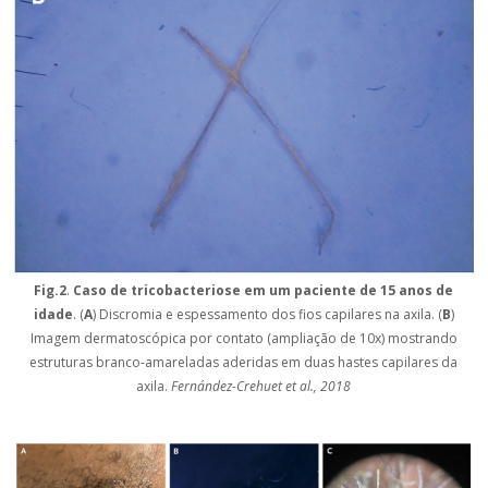
Fig.2
.
Caso de tricobacteriose em um paciente de 15 anos de
idade
. (
A
) Discromia e espessamento dos fios capilares na axila. (
B
)
Imagem dermatoscópica por contato (ampliação de 10x) mostrando
estruturas branco-amareladas aderidas em duas hastes capilares da
axila.
Fernández-Crehuet et al., 2018