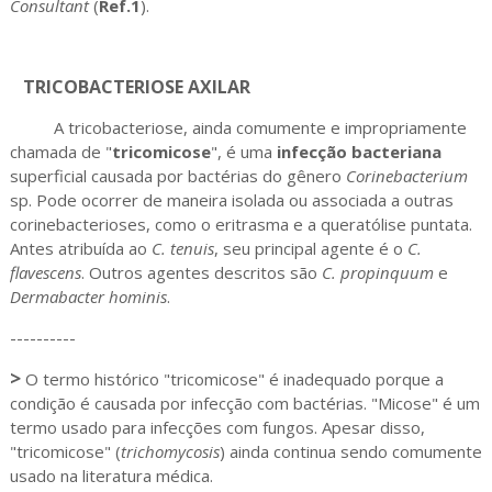
Consultant
(
Ref.1
).
TRICOBACTERIOSE AXILAR
A tricobacteriose, ainda comumente e impropriamente
chamada de "
tricomicose
", é uma
infecção bacteriana
superficial causada por bactérias do gênero
Corinebacterium
sp. Pode ocorrer de maneira isolada ou associada a outras
corinebacterioses, como o eritrasma e a queratólise puntata.
Antes atribuída ao
C. tenuis
, seu principal agente é o
C.
flavescens
. Outros agentes descritos são
C. propinquum
e
Dermabacter hominis
.
----------
>
O termo histórico "tricomicose" é inadequado porque a
condição é causada por infecção com bactérias. "Micose" é um
termo usado para infecções com fungos. Apesar disso,
"tricomicose" (
trichomycosis
) ainda continua sendo comumente
usado na literatura médica.