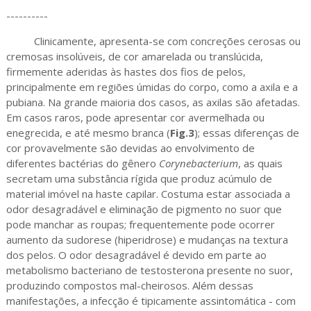
----------
Clinicamente, apresenta-se com concreções cerosas ou
cremosas insolúveis, de cor amarelada ou translúcida,
firmemente aderidas às hastes dos fios de pelos,
principalmente em regiões úmidas do corpo, como a axila e a
pubiana. Na grande maioria dos casos, as axilas são afetadas.
Em casos raros, pode apresentar cor avermelhada ou
enegrecida, e até mesmo branca (
Fig.3
); essas diferenças de
cor provavelmente são devidas ao envolvimento de
diferentes bactérias do gênero
Corynebacterium
, as quais
secretam uma substância rígida que produz acúmulo de
material imóvel na haste capilar. Costuma estar associada a
odor desagradável e eliminação de pigmento no suor que
pode manchar as roupas; frequentemente pode ocorrer
aumento da sudorese (hiperidrose) e mudanças na textura
dos pelos. O odor desagradável é devido em parte ao
metabolismo bacteriano de testosterona presente no suor,
produzindo compostos mal-cheirosos. Além dessas
manifestações, a infecção é tipicamente assintomática - com