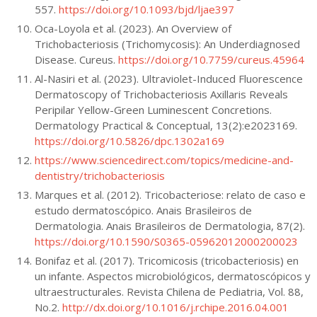
557.
https://doi.org/10.1093/bjd/ljae397
Oca-Loyola et al. (2023). An Overview of
Trichobacteriosis (Trichomycosis): An Underdiagnosed
Disease. Cureus.
https://doi.org/10.7759/cureus.45964
Al-Nasiri et al. (2023). Ultraviolet-Induced Fluorescence
Dermatoscopy of Trichobacteriosis Axillaris Reveals
Peripilar Yellow-Green Luminescent Concretions.
Dermatology Practical & Conceptual, 13(2):e2023169.
https://doi.org/10.5826/dpc.1302a169
https://www.sciencedirect.com/topics/medicine-and-
dentistry/trichobacteriosis
Marques et al. (2012). Tricobacteriose: relato de caso e
estudo dermatoscópico. Anais Brasileiros de
Dermatologia. Anais Brasileiros de Dermatologia, 87(2).
https://doi.org/10.1590/S0365-05962012000200023
Bonifaz et al. (2017). Tricomicosis (tricobacteriosis) en
un infante. Aspectos microbiológicos, dermatoscópicos y
ultraestructurales. Revista Chilena de Pediatria, Vol. 88,
No.2.
http://dx.doi.org/10.1016/j.rchipe.2016.04.001