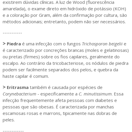
existirem dúvidas clínicas. A luz de Wood (fluorescência
amarelada), o exame direto em hidróxido de potássio (KOH)
e a coloração por Gram, além da confirmação por cultura, são
métodos adicionais; entretanto, podem não ser necessários.
-----------
>
Piedra
é uma infecção com o fungos
Trichosporon beigelii
e
é caracterizado por concreções brancas (moles e gelatinosas)
ou pretas (firmes) sobre os fios capilares, geralmente do
escalpo. Ao contrário da tricobacteriose, os nódulos de piedra
podem ser facilmente separados dos pelos, e quebra da
haste capilar é comum.
>
Eritrasma
também é causada por espécies de
Corynebacterium
- especificamente a
C. minutissimum
. Essa
infecção frequentemente afeta pessoas com diabetes e
pessoas que são obesas. É caracterizada por manchas
escamosas rosas e marrons, tipicamente nas dobras de
peles.
------------