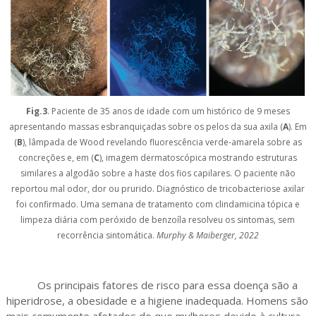
Fig.3
. Paciente de 35 anos de idade com um histórico de 9 meses
apresentando massas esbranquiçadas sobre os pelos da sua axila (
A
). Em
(
B
), lâmpada de Wood revelando fluorescência verde-amarela sobre as
concreções e, em (
C
), imagem dermatoscópica mostrando estruturas
similares a algodão sobre a haste dos fios capilares. O paciente não
reportou mal odor, dor ou prurido. Diagnóstico de tricobacteriose axilar
foi confirmado. Uma semana de tratamento com clindamicina tópica e
limpeza diária com peróxido de benzoíla resolveu os sintomas, sem
recorrência sintomática.
Murphy & Maiberger, 2022
Os principais fatores de risco para essa doença são a
hiperidrose, a obesidade e a higiene inadequada. Homens são