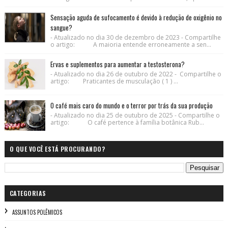
Sensação aguda de sufocamento é devido à redução de oxigênio no
sangue?
- Atualizado no dia 30 de dezembro de 2023 - Compartilhe
o artigo: A maioria entende erroneamente a sen...
Ervas e suplementos para aumentar a testosterona?
- Atualizado no dia 26 de outubro de 2022 - Compartilhe o
artigo: Praticantes de musculação ( 1 ) ...
O café mais caro do mundo e o terror por trás da sua produção
- Atualizado no dia 25 de outubro de 2025 - Compartilhe o
artigo: O café pertence à família botânica Rub...
O QUE VOCÊ ESTÁ PROCURANDO?
CATEGORIAS
ASSUNTOS POLÊMICOS