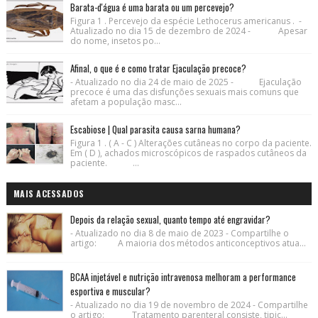
Barata-d'água é uma barata ou um percevejo?
Figura 1 . Percevejo da espécie Lethocerus americanus . -
Atualizado no dia 15 de dezembro de 2024 - Apesar
do nome, insetos po...
Afinal, o que é e como tratar Ejaculação precoce?
- Atualizado no dia 24 de maio de 2025 - Ejaculação
precoce é uma das disfunções sexuais mais comuns que
afetam a população masc...
Escabiose | Qual parasita causa sarna humana?
Figura 1 . ( A - C ) Alterações cutâneas no corpo da paciente.
Em ( D ), achados microscópicos de raspados cutâneos da
paciente. ...
MAIS ACESSADOS
Depois da relação sexual, quanto tempo até engravidar?
- Atualizado no dia 8 de maio de 2023 - Compartilhe o
artigo: A maioria dos métodos anticonceptivos atua...
BCAA injetável e nutrição intravenosa melhoram a performance
esportiva e muscular?
- Atualizado no dia 19 de novembro de 2024 - Compartilhe
o artigo: Tratamento parenteral consiste, tipic...