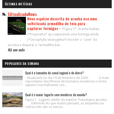
ÚLTIMAS NOTÍCIAS
SAtualizadoNews
Nova espécie descrita de aranha usa uma
sofisticada armadilha de teia para
capturar formigas
-
*Figura 1*. Aranha-balista
(*Propostira* sp.) esperando uma formiga-verde
(*Oecophylla smaragdina*) morder o "cone" da
sua teia e disparar a "armadilha bal...
Há um mês
POPULARES DA SEMANA
Qual é o tamanho do canal vaginal e do útero?
- Atualizado no dia 19 de fevereiro de 2026 - O trato
reprodutivo das fêmeas de humanos modernos ( Homo
sapiens ) normalmente con...
Qual é o maior lagarto sem membros do mundo?
Figura 1 . Lagarto adulto da espécie Pseudopus apodus.
Diferente do que muitos pensam, as serpentes ou
cobras não são os únicos...