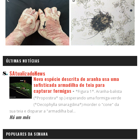
ÚLTIMAS NOTÍCIAS
SAtualizadoNews
Nova espécie descrita de aranha usa uma
sofisticada armadilha de teia para
capturar formigas
-
*Figura 1*. Aranha-balista
(*Propostira* sp.) esperando uma formiga-verde
(*Oecophylla smaragdina*) morder o "cone" da
sua teia e disparar a "armadilha bal...
Há um mês
POPULARES DA SEMANA