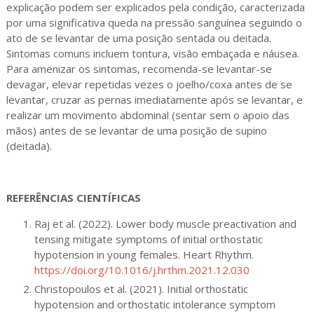
explicação podem ser explicados pela condição, caracterizada
por uma significativa queda na pressão sanguínea seguindo o
ato de se levantar de uma posição sentada ou deitada.
Sintomas comuns incluem tontura, visão embaçada e náusea.
Para amenizar os sintomas, recomenda-se levantar-se
devagar, elevar repetidas vezes o joelho/coxa antes de se
levantar, cruzar as pernas imediatamente após se levantar, e
realizar um movimento abdominal (sentar sem o apoio das
mãos) antes de se levantar de uma posição de supino
(deitada).
REFERÊNCIAS CIENTÍFICAS
Raj et al. (2022). Lower body muscle preactivation and
tensing mitigate symptoms of initial orthostatic
hypotension in young females. Heart Rhythm.
https://doi.org/10.1016/j.hrthm.2021.12.030
Christopoulos et al. (2021). Initial orthostatic
hypotension and orthostatic intolerance symptom