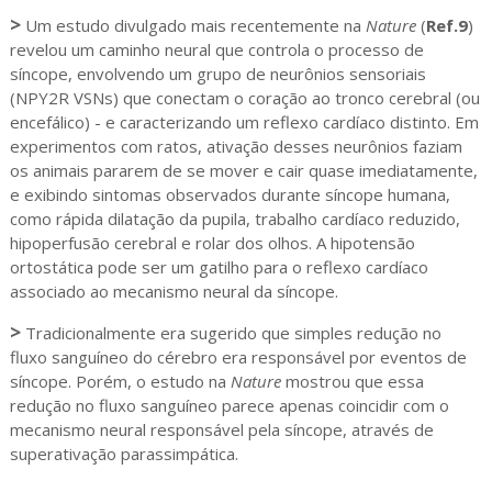
>
Um estudo divulgado mais recentemente na
Nature
(
Ref.9
)
revelou um caminho neural que controla o processo de
síncope, envolvendo um grupo de neurônios sensoriais
(NPY2R VSNs) que conectam o coração ao tronco cerebral (ou
encefálico) - e caracterizando um reflexo cardíaco distinto. Em
experimentos com ratos, ativação desses neurônios faziam
os animais pararem de se mover e cair quase imediatamente,
e exibindo sintomas observados durante síncope humana,
como rápida dilatação da pupila, trabalho cardíaco reduzido,
hipoperfusão cerebral e rolar dos olhos. A hipotensão
ortostática pode ser um gatilho para o reflexo cardíaco
associado ao mecanismo neural da síncope.
>
Tradicionalmente era sugerido que simples redução no
fluxo sanguíneo do cérebro era responsável por eventos de
síncope. Porém, o estudo na
Nature
mostrou que essa
redução no fluxo sanguíneo parece apenas coincidir com o
mecanismo neural responsável pela síncope, através de
superativação parassimpática.