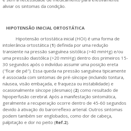
aliviar os sintomas da condição.
HIPOTENSÃO INICIAL ORTOSTÁTICA
Hipotensão ortostática inicial (HOI) é uma forma de
intolerância ortostática (
1
) definida por uma redução
transiente na pressão sanguínea sistólica (>40 mmHg) e/ou
uma pressão diastólica (>20 mmHg) dentro dos primeiros 15-
30 segundos após o indivíduo assumir uma posição ereta
("ficar de pé"). Essa queda na pressão sanguínea tipicamente
é associada com sintomas de pré-síncope (incluindo tontura,
náusea, visão embaçada, e fraqueza ou instabilidade) e
ocasionalmente síncope (desmaio) (
2
) como resultado de
hipoperfusão cerebral. Após a manifestação sintomática,
geralmente a recuperação ocorre dentro de 45-60 segundos
devido à ativação do barorreflexo arterial. Outros sintomas
podem também ser englobados, como dor de cabeça,
palpitação e dor no peito (
Ref.2
).