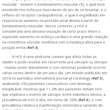
muscular - incluem o bombeamento muscular (
1
), o qual está
envolvido nos esforços musculares do ato de se levantar, e o
reflexo do receptor cardiopulmonar, o qual é engatilhado em
resposta ao aumento na pressão atrial direita a partir do
bombeamento muscular. Nesse contexto, a HOI é
considerada uma dessincronização de curto prazo entre o
esperado aumento no esforço cardíaco e uma grande redução
na resistência vascular sistêmica com a mudança ativa para a
posição ereta (
Ref.4
).
A HOI é uma síndrome comum que afeta todas as
idades e pode resultar em recorrente pré-síncope ou síncope
- muitas vezes diariamente e com sintomas podendo ocorrer
várias vezes dentro de um único dia. Um estudo publicado em
2018 no periódico
International Journal of Cardiology
(
Ref.5
),
analisando 250 pacientes consecutivos com desmaio
inexplicável, mostrou que 11,2% dos pacientes tinham HOI
que explicava o evento de síncope. Entre indivíduos idosos, a
prevalência de HOI é alta, em torno de 29% (
Ref.6
), e com
prevalência relativa à manifestação sintomática variando de