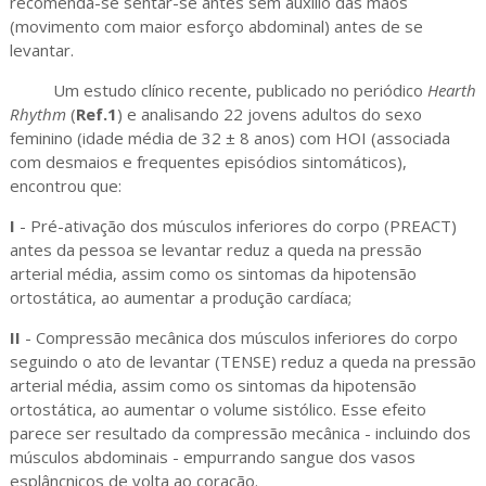
recomenda-se sentar-se antes sem auxílio das mãos
(movimento com maior esforço abdominal) antes de se
levantar.
Um estudo clínico recente, publicado no periódico
Hearth
Rhythm
(
Ref.1
) e analisando 22 jovens adultos do sexo
feminino (idade média de 32 ± 8 anos) com HOI (associada
com desmaios e frequentes episódios sintomáticos),
encontrou que:
I
- Pré-ativação dos músculos inferiores do corpo (PREACT)
antes da pessoa se levantar reduz a queda na pressão
arterial média, assim como os sintomas da hipotensão
ortostática, ao aumentar a produção cardíaca;
II
- Compressão mecânica dos músculos inferiores do corpo
seguindo o ato de levantar (TENSE) reduz a queda na pressão
arterial média, assim como os sintomas da hipotensão
ortostática, ao aumentar o volume sistólico. Esse efeito
parece ser resultado da compressão mecânica - incluindo dos
músculos abdominais - empurrando sangue dos vasos
esplâncnicos de volta ao coração.