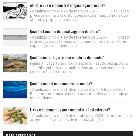
Afinal, o que é e como tratar Ejaculação precoce?
- Atualizado no dia 24 de maio de 2025 - Ejaculação
precoce é uma das disfunções sexuais mais comuns que
afetam a população masc...
Qual é o tamanho do canal vaginal e do útero?
- Atualizado no dia 19 de fevereiro de 2026 - O trato
reprodutivo das fêmeas de humanos modernos ( Homo
sapiens ) normalmente con...
Qual é o maior lagarto sem membros do mundo?
Figura 1 . Lagarto adulto da espécie Pseudopus apodus.
Diferente do que muitos pensam, as serpentes ou
cobras não são os únicos...
Qual é o animal mais massivo do mundo?
- Atualizado no dia 21 de maio de 2024 - A Baleia-Azul (
Balaenoptera musculus ) é o mais massivo animal hoje no
nosso planet...
Ervas e suplementos para aumentar a testosterona?
- Atualizado no dia 26 de outubro de 2022 - Compartilhe o
artigo: Praticantes de musculação ( 1 ) ...
MAIS ACESSADOS