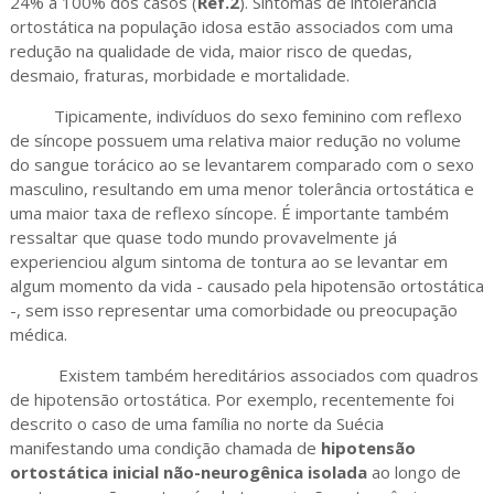
24% a 100% dos casos (
Ref.2
). Sintomas de intolerância
ortostática na população idosa estão associados com uma
redução na qualidade de vida, maior risco de quedas,
desmaio, fraturas, morbidade e mortalidade.
Tipicamente, indivíduos do sexo feminino com reflexo
de síncope possuem uma relativa maior redução no volume
do sangue torácico ao se levantarem comparado com o sexo
masculino, resultando em uma menor tolerância ortostática e
uma maior taxa de reflexo síncope. É importante também
ressaltar que quase todo mundo provavelmente já
experienciou algum sintoma de tontura ao se levantar em
algum momento da vida - causado pela hipotensão ortostática
-, sem isso representar uma comorbidade ou preocupação
médica.
Existem também hereditários associados com quadros
de hipotensão ortostática. Por exemplo, recentemente foi
descrito o caso de uma família no norte da Suécia
manifestando uma condição chamada de
hipotensão
ortostática inicial não-neurogênica isolada
ao longo de