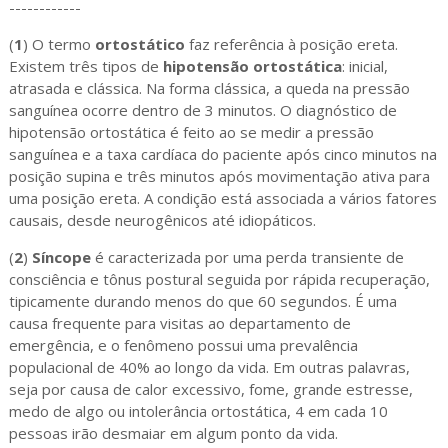
------------
(
1
) O termo
ortostático
faz referência à posição ereta.
Existem três tipos de
hipotensão ortostática
: inicial,
atrasada e clássica. Na forma clássica, a queda na pressão
sanguínea ocorre dentro de 3 minutos. O diagnóstico de
hipotensão ortostática é feito ao se medir a pressão
sanguínea e a taxa cardíaca do paciente após cinco minutos na
posição supina e três minutos após movimentação ativa para
uma posição ereta. A condição está associada a vários fatores
causais, desde neurogênicos até idiopáticos.
(
2
)
Síncope
é caracterizada por uma perda transiente de
consciência e tônus postural seguida por rápida recuperação,
tipicamente durando menos do que 60 segundos. É uma
causa frequente para visitas ao departamento de
emergência, e o fenômeno possui uma prevalência
populacional de 40% ao longo da vida. Em outras palavras,
seja por causa de calor excessivo, fome, grande estresse,
medo de algo ou intolerância ortostática, 4 em cada 10
pessoas irão desmaiar em algum ponto da vida.