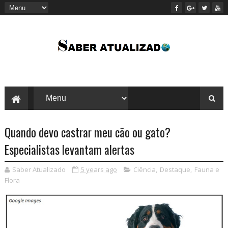
Quando devo castrar meu cão ou gato?
Especialistas levantam alertas
Saber Atualizado
5 years ago
Ciência
,
Destaque
,
Fauna e
Flora