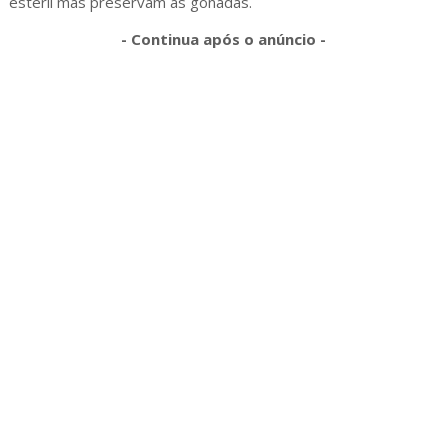
estéril mas preservam as gônadas.
- Continua após o anúncio -