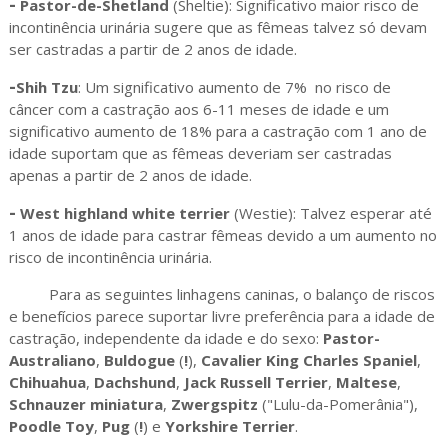
-
Pastor-de-Shetland
(Sheltie): Significativo maior risco de
incontinência urinária sugere que as fêmeas talvez só devam
ser castradas a partir de 2 anos de idade.
-
Shih Tzu
: Um significativo aumento de 7% no risco de
câncer com a castração aos 6-11 meses de idade e um
significativo aumento de 18% para a castração com 1 ano de
idade suportam que as fêmeas deveriam ser castradas
apenas a partir de 2 anos de idade.
-
West highland white terrier
(Westie): Talvez esperar até
1 anos de idade para castrar fêmeas devido a um aumento no
risco de incontinência urinária.
Para as seguintes linhagens caninas, o balanço de riscos
e benefícios parece suportar livre preferência para a idade de
castração, independente da idade e do sexo:
Pastor-
Australiano
,
Buldogue
(
!
),
Cavalier King Charles Spaniel
,
Chihuahua
,
Dachshund
,
Jack Russell Terrier
,
Maltese
,
Schnauzer miniatura
,
Zwergspitz
("Lulu-da-Pomerânia"),
Poodle Toy
,
Pug
(
!
) e
Yorkshire Terrier
.