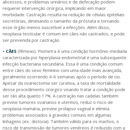
abcessos, e problemas urinários e de defecação podem
requerer intervenção cirúrgica, implicando em maior
morbidade. Castração resulta na redução de células epiteliais
secretórias, diminuindo o tamanho da próstata e tornando
esse órgão menos suscetível a infecções. Além disso,
neoplasia testicular é comum em cães não castrados, e pode
ser prevenida por castração.
-
CÃES
(fêmeas): Piometra é uma condição hormônio-mediada
caracterizada por hiperplasia endometrial e uma subsequente
infecção bacteriana secundária. Essa é uma condição comum
entre cães do sexo feminino com uma idade mais avançada,
geralmente ocorrendo 4-6 semanas após o período de cio.
Apesar da ovariectomia ser curativa, a taxa de mortalidade
desse procedimento cirúrgico visando tratar a condição pode
ser tão alta quanto 17%. A castração nas cadelas também
previne tumores ovarianos e uterinos, reduz o risco de
neoplasia mamária, previne prolapso vaginal e elimina
problemas associados à gravidez comuns em algumas
linhagens (ex.: distocia). Também válido para os machos, o
risco de transmissão de tumores venéreos é reduzido com a