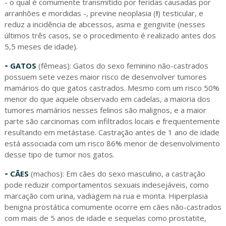
- o qual é comumente transmitido por feridas causadas por
arranhões e mordidas -, previne neoplasia (
!
) testicular, e
reduz a incidência de abcessos, asma e gengivite (nesses
últimos três casos, se o procedimento é realizado antes dos
5,5 meses de idade).
-
GATOS
(fêmeas): Gatos do sexo feminino não-castrados
possuem sete vezes maior risco de desenvolver tumores
mamários do que gatos castrados. Mesmo com um risco 50%
menor do que aquele observado em cadelas, a maioria dos
tumores mamários nesses felinos são malignos, e a maior
parte são carcinomas com infiltrados locais e frequentemente
resultando em metástase. Castração antes de 1 ano de idade
está associada com um risco 86% menor de desenvolvimento
desse tipo de tumor nos gatos.
-
CÃES
(machos): Em cães do sexo masculino, a castração
pode reduzir comportamentos sexuais indesejáveis, como
marcação com urina, vadiagem na rua e monta. Hiperplasia
benigna prostática comumente ocorre em cães não-castrados
com mais de 5 anos de idade e sequelas como prostatite,