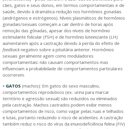
cães, gatos e seus donos, em termos comportamentais e de
saúde, devido à dramática redução nos hormônios gonadais
(andrógenos e estrógenos). Níveis plasmáticos de hormônios
gonadais/sexuais começam a cair dentro de horas após
remoção das gônadas, apesar dos níveis de hormônio
estimulante folicular (FSH) e de hormônio luteinizante (LH)
aumentarem após a castração devido à perda do efeito de
feedback
negativo sobre a pituitária anterior. Hormônios
sexuais geralmente agem como moduladores
comportamentais: não causam comportamentos mas
influenciam a probabilidade de comportamentos particulares
ocorrerem.
-
GATOS
(machos): Em gatos do sexo masculino,
comportamentos reprodutivos (ex.: urina para marcar
território e agressão sexual) são reduzidos ou eliminados
pela castração. Machos castrados podem exibir menos
comportamentos de risco, como vagar pelas ruas e telhados
e lutas, portanto reduzindo o risco de acidentes. A castração
também reduz o risco do vírus da imunodeficiência felina (FIV)