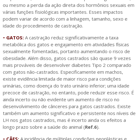
ou mesmo a perda da ação direta dos hormônios sexuais em
várias funções fisiológicas importantes. Esses impactos
podem variar de acordo com a linhagem, tamanho, sexo e
idade do procedimento de castração.
-
GATOS:
A castração reduz significativamente a taxa
metabólica dos gatos e engajamento em atividades físicas
sexualmente fomentadas, portanto aumentando o risco de
obesidade. Além disso, gatos castrados são quase 9 vezes
mais prováveis de desenvolver diabetes Tipo 2 comparado
com gatos não-castrados. Especificamente em machos,
existe evidência limitada de maior risco para condições
urinárias, como doença do trato urinário inferior; uma idade
precoce de castração, no entanto, pode reduzir esse risco. É
ainda incerto ou não evidente um aumento de risco no
desenvolvimento de cânceres para gatos castrados. Existe
também um aumento significativo e persistente nos níveis de
LH nos gatos castrados, mas é incerto ainda os efeitos a
longo prazo sobre a saúde do animal (
Ref.6
).
-
CÃES:
A incidência de múltiplas condições neoplásticas e