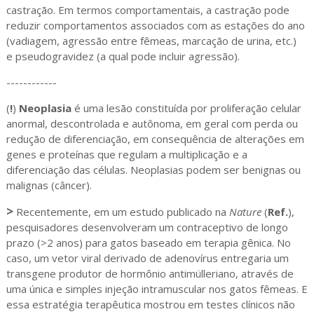
castração. Em termos comportamentais, a castração pode
reduzir comportamentos associados com as estações do ano
(vadiagem, agressão entre fêmeas, marcação de urina, etc.)
e pseudogravidez (a qual pode incluir agressão).
------------
(
!
)
Neoplasia
é uma lesão constituída por proliferação celular
anormal, descontrolada e autônoma, em geral com perda ou
redução de diferenciação, em consequência de alterações em
genes e proteínas que regulam a multiplicação e a
diferenciação das células. Neoplasias podem ser benignas ou
malignas (câncer).
>
Recentemente, em um estudo publicado na
Nature
(
Ref.
),
pesquisadores desenvolveram um contraceptivo de longo
prazo (>2 anos) para gatos baseado em terapia gênica. No
caso, um vetor viral derivado de adenovírus entregaria um
transgene produtor de hormônio antimülleriano, através de
uma única e simples injeção intramuscular nos gatos fêmeas. E
essa estratégia terapêutica mostrou em testes clínicos não