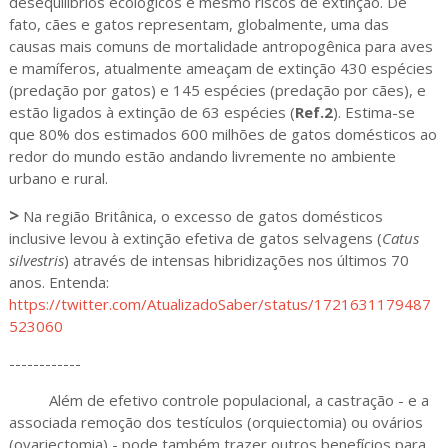
desequilíbrios ecológicos e mesmo riscos de extinção. De
fato, cães e gatos representam, globalmente, uma das
causas mais comuns de mortalidade antropogênica para aves
e mamíferos, atualmente ameaçam de extinção 430 espécies
(predação por gatos) e 145 espécies (predação por cães), e
estão ligados à extinção de 63 espécies (
Ref.2
). Estima-se
que 80% dos estimados 600 milhões de gatos domésticos ao
redor do mundo estão andando livremente no ambiente
urbano e rural.
>
Na região Britânica, o excesso de gatos domésticos
inclusive levou à extinção efetiva de gatos selvagens (
Catus
silvestris
) através de intensas hibridizações nos últimos 70
anos. Entenda:
https://twitter.com/AtualizadoSaber/status/1721631179487
523060
------------
Além de efetivo controle populacional, a castração - e a
associada remoção dos testículos (orquiectomia) ou ovários
(ovariectomia) - pode também trazer outros benefícios para