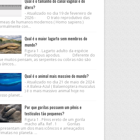
Qual é o tamanho do canal vaginal e do
útero?
- Atualizado no dia 19 de fevereiro de
2026 - O trato reprodutivo das
êmeas de humanos modernos ( Homo sapiens )
ormalmente con...
Qual é o maior lagarto sem membros do
mundo?
Figura 1 . Lagarto adulto da espécie
Pseudopus apodus. Diferente do
ue muitos pensam, as serpentes ou cobras não são
 únicos...
Qual é o animal mais massivo do mundo?
- Atualizado no dia 21 de maio de 2024
- A Baleia-Azul ( Balaenoptera musculus
) é o mais massivo animal hoje no
sso planet...
Por que gorilas possuem um pênis e
testículos tão pequenos?
Figura 1 . Pênis ereto de um gorila
macho alfa. Ref . 1 Gorilas
epresentam um dos mais icônicos e ameaçados
imatas no planeta. ...