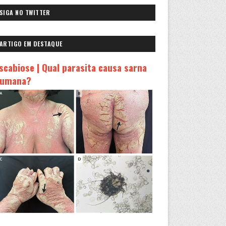
SIGA NO TWITTER
ARTIGO EM DESTAQUE
scabiose | Qual parasita causa sarna
umana?