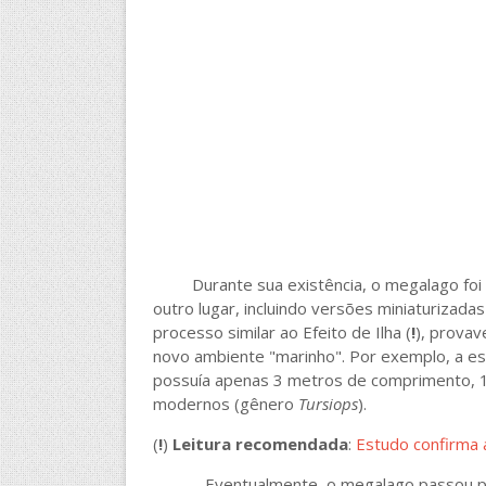
Durante sua existência, o megalago foi h
outro lugar, incluindo versões miniaturizada
processo similar ao Efeito de Ilha (
!
), provav
novo ambiente "marinho". Por exemplo, a es
possuía apenas 3 metros de comprimento, 
modernos (gênero
Tursiops
).
(
!
)
Leitura recomendada
:
Estudo confirma 
Eventualmente, o megalago passou por d