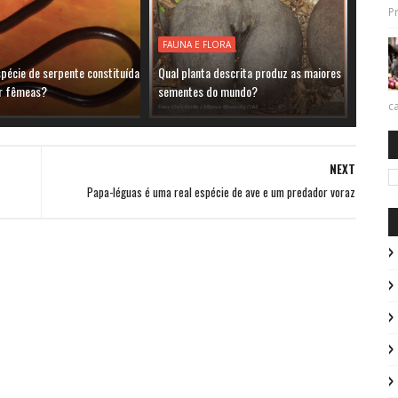
Pr
FAUNA E FLORA
spécie de serpente constituída
Qual planta descrita produz as maiores
r fêmeas?
sementes do mundo?
ca
NEXT
Papa-léguas é uma real espécie de ave e um predador voraz