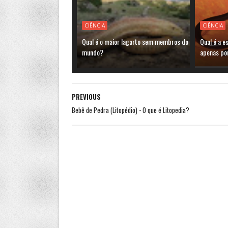
CIÊNCIA
CIÊNCIA
Qual é o maior lagarto sem membros do
Qual é a e
mundo?
apenas po
PREVIOUS
Bebê de Pedra (Litopédio) - O que é Litopedia?