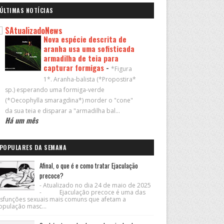
ÚLTIMAS NOTÍCIAS
SAtualizadoNews
Nova espécie descrita de
aranha usa uma sofisticada
armadilha de teia para
capturar formigas
-
*Figura
1*. Aranha-balista (*Propostira*
sp.) esperando uma formiga-verde
(*Oecophylla smaragdina*) morder o "cone"
da sua teia e disparar a "armadilha bal...
Há um mês
POPULARES DA SEMANA
Afinal, o que é e como tratar Ejaculação
precoce?
- Atualizado no dia 24 de maio de 2025
- Ejaculação precoce é uma das
isfunções sexuais mais comuns que afetam a
opulação masc...