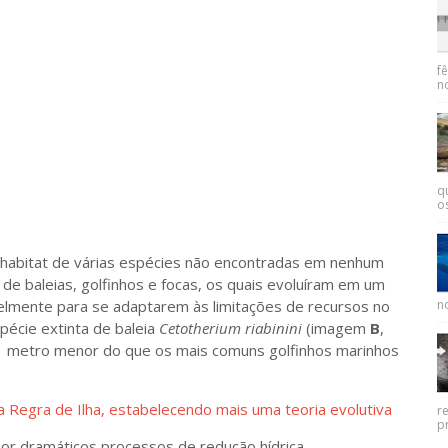
f
n
q
os
abitat de várias espécies não encontradas em nenhum
s de baleias, golfinhos e focas, os quais evoluíram em um
no
elmente para se adaptarem às limitações de recursos no
pécie extinta de baleia
Cetotherium riabinini
(imagem
B
,
1 metro menor do que os mais comuns golfinhos marinhos
a Regra de Ilha, estabelecendo mais uma teoria evolutiva
r
pr
ramáticos processos de redução hídrica,