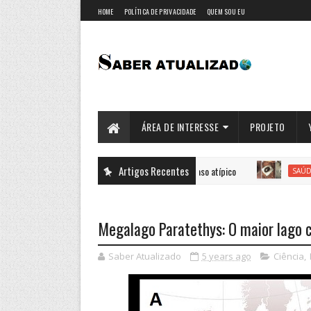
HOME
POLÍTICA DE PRIVACIDADE
QUEM SOU EU
ÁREA DE INTERESSE
PROJETO
Artigos Recentes
Relato
SAÚDE
Megalago Paratethys: O maior lago c
Saber Atualizado
5 years ago
Ciência
,