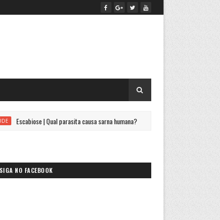
iose | Qual parasita causa sarna humana?
Qual é o maior l
CIÊNCIA
SIGA NO FACEBOOK