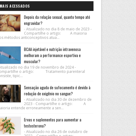
MAIS ACESSADOS
Depois da relação sexual, quanto tempo até
engravidar?
- Atualizado no dia 8 de maio de 2023 -
Compartilhe o artigo: A maioria
os métodos anticonceptivos atua...
BCAA injetável e nutrição intravenosa
melhoram a performance esportiva e
muscular?
 Atualizado no dia 19 de novembro de 2024 -
ompartilhe o artigo: Tratamento parenteral
nsiste, tipic...
Sensação aguda de sufocamento é devido à
redução de oxigênio no sangue?
- Atualizado no dia 30 de dezembro de
2023 - Compartilhe o artigo: A
aioria entende erroneamente a sen...
Ervas e suplementos para aumentar a
testosterona?
- Atualizado no dia 26 de outubro de
2022 - Compartilhe o artigo: