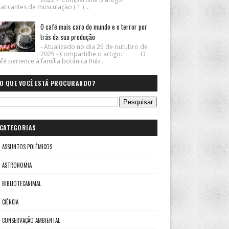
aticantes de musculação ( 1 ) ...
O café mais caro do mundo e o terror por
trás da sua produção
- Atualizado no dia 25 de outubro de
2025 - Compartilhe o artigo: O
fé pertence à família botânica Rub...
O QUE VOCÊ ESTÁ PROCURANDO?
CATEGORIAS
ASSUNTOS POLÊMICOS
ASTRONOMIA
BIBLIOTECANIMAL
CIÊNCIA
CONSERVAÇÃO AMBIENTAL