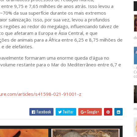
entre 9,75 e 7,65 milhões de anos atrás. Isso levou a
~70% da sua superfície durante os mais extremos
r salinização. Isso, por sua vez, levou a profundos
as regiões ao redor do megalago, influenciando talvez de
o que afetaram a Europa e Ásia Central, e que
d
es de animais para a África entre 6,25 e 8,75 milhões de
s e de elefantes.
elmente formaram uma enorme queda d'água no
o volume restante para o Mar do Mediterrâneo entre 6,7 e
-
C
co
ure.com/articles/s41598-021-91001-z
m
Facebook
Twitter
Google+