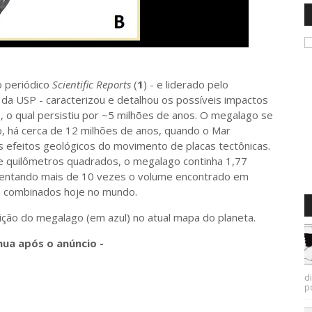
periódico
Scientific Reports
(
1
) - e liderado pelo
da USP - caracterizou e detalhou os possíveis impactos
o, o qual persistiu por ~5 milhões de anos. O megalago se
o, há cerca de 12 milhões de anos, quando o Mar
s efeitos geológicos do movimento de placas tectônicas.
e quilômetros quadrados, o megalago continha 1,77
esentando mais de 10 vezes o volume encontrado em
a combinados hoje no mundo.
ção do megalago (em azul) no atual mapa do planeta.
nua após o anúncio -
d
p