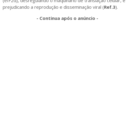
(eIF2α), desregulando o maquinário de translação celular, e
prejudicando a reprodução e disseminação viral (
Ref.3
).
- Continua após o anúncio -