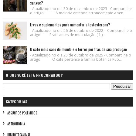
sangue?
- Atualizado no dia 30 de dezembro de 2023 - Compartilhe
o artigo: A maioria entende erroneamente a sen...
Ervas e suplementos para aumentar a testosterona?
- Atualizado no dia 26 de outubro de 2022 - Compartilhe o
artigo: Praticantes de musculação ( 1 ) ...
O café mais caro do mundo e o terror por trás da sua produção
- Atualizado no dia 25 de outubro de 2025 - Compartilhe o
artigo: O café pertence à família botânica Rub...
O QUE VOCÊ ESTÁ PROCURANDO?
CATEGORIAS
ASSUNTOS POLÊMICOS
ASTRONOMIA
BIBLIOTECANIMAL