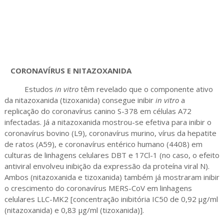
CORONAVÍRUS E NITAZOXANIDA
Estudos
in vitro
têm revelado que o componente ativo
da nitazoxanida (tizoxanida) consegue inibir
in vitro
a
replicação do coronavírus canino S-378 em células A72
infectadas. Já a nitazoxanida mostrou-se efetiva para inibir o
coronavírus bovino (L9), coronavírus murino, vírus da hepatite
de ratos (A59), e coronavírus entérico humano (4408) em
culturas de linhagens celulares DBT e 17Cl-1 (no caso, o efeito
antiviral envolveu inibição da expressão da proteína viral N).
Ambos (nitazoxanida e tizoxanida) também já mostraram inibir
o crescimento do coronavírus MERS-CoV em linhagens
celulares LLC-MK2 [concentração inibitória IC50 de 0,92 μg/ml
(nitazoxanida) e 0,83 μg/ml (tizoxanida)].