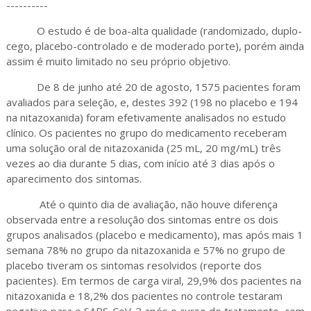
----------
O estudo é de boa-alta qualidade (randomizado, duplo-
cego, placebo-controlado e de moderado porte), porém ainda
assim é muito limitado no seu próprio objetivo.
De 8 de junho até 20 de agosto, 1575 pacientes foram
avaliados para seleção, e, destes 392 (198 no placebo e 194
na nitazoxanida) foram efetivamente analisados no estudo
clínico. Os pacientes no grupo do medicamento receberam
uma solução oral de nitazoxanida (25 mL, 20 mg/mL) três
vezes ao dia durante 5 dias, com início até 3 dias após o
aparecimento dos sintomas.
Até o quinto dia de avaliação, não houve diferença
observada entre a resolução dos sintomas entre os dois
grupos analisados (placebo e medicamento), mas após mais 1
semana 78% no grupo da nitazoxanida e 57% no grupo de
placebo tiveram os sintomas resolvidos (reporte dos
pacientes). Em termos de carga viral, 29,9% dos pacientes na
nitazoxanida e 18,2% dos pacientes no controle testaram
negativo para o SARS-CoV-2 após o curso de tratamento, com