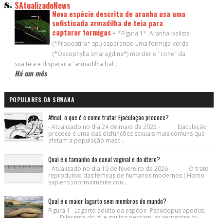
SAtualizadoNews
Nova espécie descrita de aranha usa uma
sofisticada armadilha de teia para
capturar formigas
-
*Figura 1*. Aranha-balista
(*Propostira* sp.) esperando uma formiga-verde
(*Oecophylla smaragdina*) morder o "cone" da
sua teia e disparar a "armadilha bal...
Há um mês
POPULARES DA SEMANA
Afinal, o que é e como tratar Ejaculação precoce?
- Atualizado no dia 24 de maio de 2025 - Ejaculação
precoce é uma das disfunções sexuais mais comuns que
afetam a população masc...
Qual é o tamanho do canal vaginal e do útero?
- Atualizado no dia 19 de fevereiro de 2026 - O trato
reprodutivo das fêmeas de humanos modernos ( Homo
sapiens ) normalmente con...
Qual é o maior lagarto sem membros do mundo?
Figura 1 . Lagarto adulto da espécie Pseudopus apodus.
Diferente do que muitos pensam, as serpentes ou