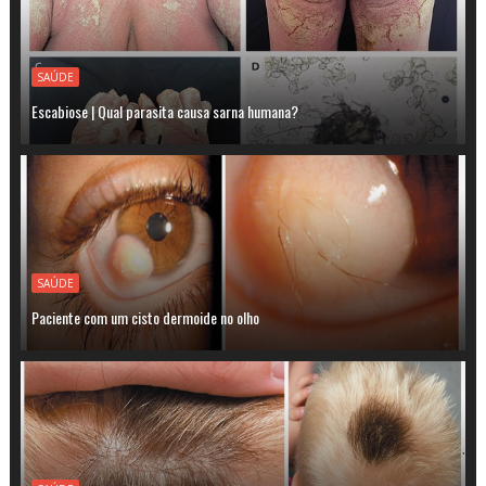
SAÚDE
Escabiose | Qual parasita causa sarna humana?
SAÚDE
Paciente com um cisto dermoide no olho