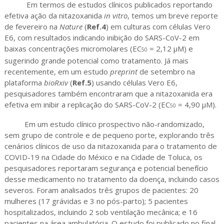
Em termos de estudos clínicos publicados reportando
efetiva ação da nitazoxanida
in vitro
, temos um breve reporte
de fevereiro na
Nature
(
Ref.4
) em culturas com células Vero
E6, com resultados indicando inibição do SARS-CoV-2 em
baixas concentrações micromolares (EC
= 2,12 μM) e
50
sugerindo grande potencial como tratamento. Já mais
recentemente, em um estudo
preprint
de setembro na
plataforma
bioRxiv
(
Ref.5
) usando células Vero E6,
pesquisadores também encontraram que a nitazoxanida era
efetiva em inibir a replicação do SARS-CoV-2 (EC
= 4,90 μM).
50
Em um estudo clínico prospectivo não-randomizado,
sem grupo de controle e de pequeno porte, explorando três
cenários clínicos de uso da nitazoxanida para o tratamento de
COVID-19 na Cidade do México e na Cidade de Toluca, os
pesquisadores reportaram segurança e potencial benefício
desse medicamento no tratamento da doença, incluindo casos
severos. Foram analisados três grupos de pacientes: 20
mulheres (17 grávidas e 3 no pós-parto); 5 pacientes
hospitalizados, incluindo 2 sob ventilação mecânica; e 16
pacientes na área ambulatória. O estudo foi publicado no final