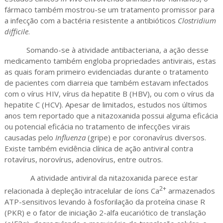
fármaco também mostrou-se um tratamento promissor para
a infecção com a bactéria resistente a antibióticos
Clostridium
difficile
.
Somando-se à atividade antibacteriana, a ação desse
medicamento também engloba propriedades antivirais, estas
as quais foram primeiro evidenciadas durante o tratamento
de pacientes com diarreia que também estavam infectados
com o vírus HIV, vírus da hepatite B (HBV), ou com o vírus da
hepatite C (HCV). Apesar de limitados, estudos nos últimos
anos tem reportado que a nitazoxanida possui alguma eficácia
ou potencial eficácia no tratamento de infecções virais
causadas pelo
Influenza
(gripe) e por coronavírus diversos.
Existe também evidência clínica de ação antiviral contra
rotavírus, norovírus, adenovírus, entre outros.
A atividade antiviral da nitazoxanida parece estar
2+
relacionada à depleção intracelular de íons Ca
armazenados
ATP-sensitivos levando à fosforilação da proteína cinase R
(PKR) e o fator de iniciação 2-alfa eucariótico de translação