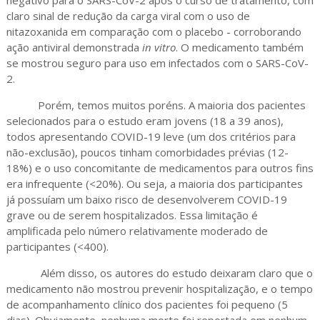
claro sinal de redução da carga viral com o uso de
nitazoxanida em comparação com o placebo - corroborando
ação antiviral demonstrada
in vitro
. O medicamento também
se mostrou seguro para uso em infectados com o SARS-CoV-
2.
Porém, temos muitos poréns. A maioria dos pacientes
selecionados para o estudo eram jovens (18 a 39 anos),
todos apresentando COVID-19 leve (um dos critérios para
não-exclusão), poucos tinham comorbidades prévias (12-
18%) e o uso concomitante de medicamentos para outros fins
era infrequente (<20%). Ou seja, a maioria dos participantes
já possuíam um baixo risco de desenvolverem COVID-19
grave ou de serem hospitalizados. Essa limitação é
amplificada pelo número relativamente moderado de
participantes (<400).
Além disso, os autores do estudo deixaram claro que o
medicamento não mostrou prevenir hospitalização, e o tempo
de acompanhamento clínico dos pacientes foi pequeno (5
dias). Obviamente, nenhuma morte foi reportada em nenhum