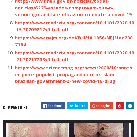
http://www.finep.gov.br/noticias/todas-
noticias/6229-estudos-comprovam-que-o-
vermifugo-anitta-e-eficaz-no-combate-a-covid-19
https://www.medrxiv.org/content/10.1101/2020.10
.15.20209817v1.full.pdf
https://www.nejm.org/doi/full/10.1056/NEJMoa200
7764
https://www.medrxiv.org/content/10.1101/2020.10
.21.20217208v1.full.pdf
https://www.sciencemag.org/news/2020/10/anoth
er-piece-populist-propaganda-critics-slam-
brazilian-government-s-new-covid-19-drug
Facebook
Twitter
Google+
COMPARTILHE