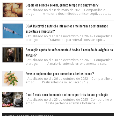
Depois da relação sexual, quanto tempo até engravidar?
- Atualizado no dia 8 de maio de 2023 - Compartilhe o
artigo: A maioria dos métodos anticonceptivos atua...
BCAA injetável e nutrição intravenosa melhoram a performance
esportiva e muscular?
- Atualizado no dia 19 de novembro de 2024 - Compartilhe
o artigo: Tratamento parenteral consiste, tipic...
Sensação aguda de sufocamento é devido à redução de oxigênio no
sangue?
- Atualizado no dia 30 de dezembro de 2023 - Compartilhe
o artigo: A maioria entende erroneamente a sen...
Ervas e suplementos para aumentar a testosterona?
- Atualizado no dia 26 de outubro de 2022 - Compartilhe o
artigo: Praticantes de musculação ( 1 ) ...
O café mais caro do mundo e o terror por trás da sua produção
- Atualizado no dia 25 de outubro de 2025 - Compartilhe o
artigo: O café pertence à família botânica Rub...