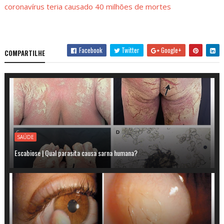
coronavírus teria causado 40 milhões de mortes
Facebook
Twitter
Google+
COMPARTILHE
SAÚDE
Escabiose | Qual parasita causa sarna humana?