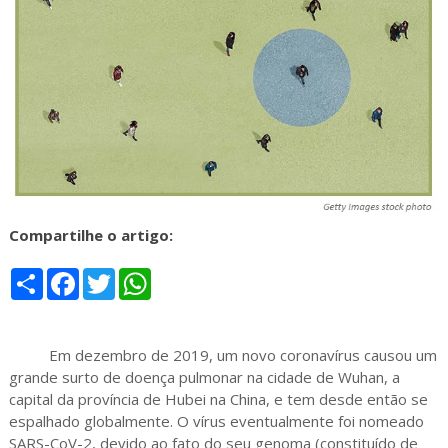
Compartilhe o artigo:
S
F
T
W
h
a
w
h
a
c
i
a
r
e
t
t
e
b
t
s
Em dezembro de 2019, um novo coronavírus causou um
o
e
A
o
r
p
grande surto de doença pulmonar na cidade de Wuhan, a
k
p
capital da província de Hubei na China, e tem desde então se
espalhado globalmente. O vírus eventualmente foi nomeado
SARS-CoV-2, devido ao fato do seu genoma (constituído de