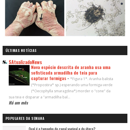
ÚLTIMAS NOTÍCIAS
SAtualizadoNews
Nova espécie descrita de aranha usa uma
sofisticada armadilha de teia para
capturar formigas
-
*Figura 1*. Aranha-balista
(*Propostira* sp.) esperando uma formiga-verde
(*Oecophylla smaragdina*) morder o "cone" da
sua teia e disparar a "armadilha bal...
Há um mês
POPULARES DA SEMANA
Qual é o tamanho do canal vaginal e do útero?