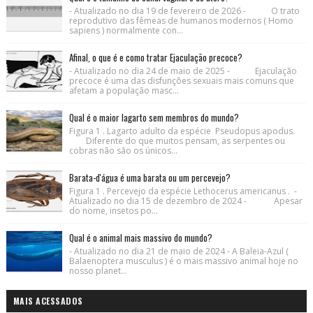
- Atualizado no dia 19 de fevereiro de 2026 - O trato
reprodutivo das fêmeas de humanos modernos ( Homo
sapiens ) normalmente con...
Afinal, o que é e como tratar Ejaculação precoce?
- Atualizado no dia 24 de maio de 2025 - Ejaculação
precoce é uma das disfunções sexuais mais comuns que
afetam a população masc...
Qual é o maior lagarto sem membros do mundo?
Figura 1 . Lagarto adulto da espécie Pseudopus apodus.
Diferente do que muitos pensam, as serpentes ou
cobras não são os únicos...
Barata-d'água é uma barata ou um percevejo?
Figura 1 . Percevejo da espécie Lethocerus americanus . -
Atualizado no dia 15 de dezembro de 2024 - Apesar
do nome, insetos po...
Qual é o animal mais massivo do mundo?
- Atualizado no dia 21 de maio de 2024 - A Baleia-Azul (
Balaenoptera musculus ) é o mais massivo animal hoje no
nosso planet...
MAIS ACESSADOS