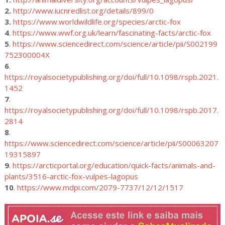
2. 
http://www.iucnredlist.org/details/899/0
3. 
https://www.worldwildlife.org/species/arctic-fox
4
.
https://www.wwf.org.uk/learn/fascinating-facts/arctic-fox
5
.
https://www.sciencedirect.com/science/article/pii/S002199
752300004X
6
.
https://royalsocietypublishing.org/doi/full/10.1098/rspb.2021.
1452
7
.
https://royalsocietypublishing.org/doi/full/10.1098/rspb.2017.
2814
8
.
https://www.sciencedirect.com/science/article/pii/S00063207
19315897
9
.
https://arcticportal.org/education/quick-facts/animals-and-
plants/3516-arctic-fox-vulpes-lagopus
10
.
https://www.mdpi.com/2079-7737/12/12/1517