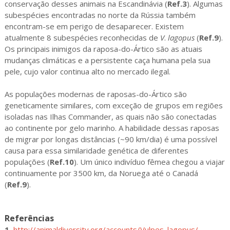
conservação desses animais na Escandinávia (
Ref.3
). Algumas
subespécies encontradas no norte da Rússia também
encontram-se em perigo de desaparecer.
Existem
atualmente 8 subespécies reconhecidas de
V
.
lagopus
(
Ref.9
).
Os principais inimigos da raposa-do-Ártico são as atuais
mudanças climáticas e a persistente caça humana pela sua
pele, cujo valor continua alto no mercado ilegal.
As populações modernas de raposas-do-Ártico são
geneticamente similares, com exceção de grupos em regiões
isoladas nas Ilhas Commander, as quais não são conectadas
ao continente por gelo marinho. A habilidade dessas raposas
de migrar por longas distâncias (~90 km/dia) é uma possível
causa para essa similaridade genética de diferentes
populações (
Ref.10
). Um único indivíduo fêmea chegou a viajar
continuamente por 3500 km, da Noruega até o Canadá
(
Ref.9
).
Referências
1. 
http://animaldiversity.org/accounts/Vulpes_lagopus/