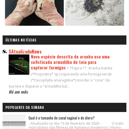
ÚLTIMAS NOTÍCIAS
SAtualizadoNews
Nova espécie descrita de aranha usa uma
sofisticada armadilha de teia para
capturar formigas
-
*Figura 1*. Aranha-balista
(*Propostira* sp.) esperando uma formiga-verde
(*Oecophylla smaragdina*) morder o "cone" da
sua teia e disparar a "armadilha bal...
Há um mês
POPULARES DA SEMANA
Qual é o tamanho do canal vaginal e do útero?
- Atualizado no dia 19 de fevereiro de 2026 - O trato
reprodutivo das fêmeas de humanos modernos ( Homo