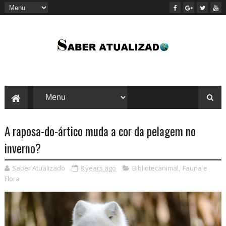
A raposa-do-ártico muda a cor da pelagem no
inverno?
Saber Atualizado
8 years ago
Bibliotecanimal
,
Fauna e
Flora