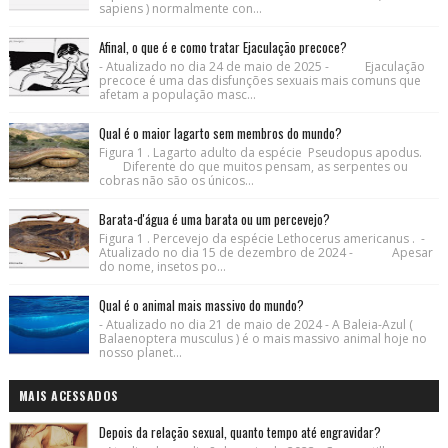
sapiens ) normalmente con...
Afinal, o que é e como tratar Ejaculação precoce?
- Atualizado no dia 24 de maio de 2025 - Ejaculação
precoce é uma das disfunções sexuais mais comuns que
afetam a população masc...
Qual é o maior lagarto sem membros do mundo?
Figura 1 . Lagarto adulto da espécie Pseudopus apodus.
Diferente do que muitos pensam, as serpentes ou
cobras não são os únicos...
Barata-d'água é uma barata ou um percevejo?
Figura 1 . Percevejo da espécie Lethocerus americanus . -
Atualizado no dia 15 de dezembro de 2024 - Apesar
do nome, insetos po...
Qual é o animal mais massivo do mundo?
- Atualizado no dia 21 de maio de 2024 - A Baleia-Azul (
Balaenoptera musculus ) é o mais massivo animal hoje no
nosso planet...
MAIS ACESSADOS
Depois da relação sexual, quanto tempo até engravidar?