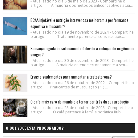
- Atualizado no dia 8 de maio de 2023 - Compartilhe o
artigo: A maioria dos métodos anticonceptivos atua...
BCAA injetável e nutrição intravenosa melhoram a performance
esportiva e muscular?
- Atualizado no dia 19 de novembro de 2024 - Compartilhe
o artigo: Tratamento parenteral consiste, tipic...
Sensação aguda de sufocamento é devido à redução de oxigênio no
sangue?
- Atualizado no dia 30 de dezembro de 2023 - Compartilhe
o artigo: A maioria entende erroneamente a sen...
Ervas e suplementos para aumentar a testosterona?
- Atualizado no dia 26 de outubro de 2022 - Compartilhe o
artigo: Praticantes de musculação ( 1 ) ...
O café mais caro do mundo e o terror por trás da sua produção
- Atualizado no dia 25 de outubro de 2025 - Compartilhe o
artigo: O café pertence à família botânica Rub...
O QUE VOCÊ ESTÁ PROCURANDO?