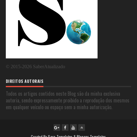
©
2015-2026
SaberAtualizado
DIREITOS AUTORAIS
Todos os artigos contidos neste Blog são da minha exclusiva
autoria, sendo expressamente proibido a reprodução dos mesmos
em qualquer veículo ou espaço sem a minha autorização.
Created By
Sora Templates
&
Blogger Templates