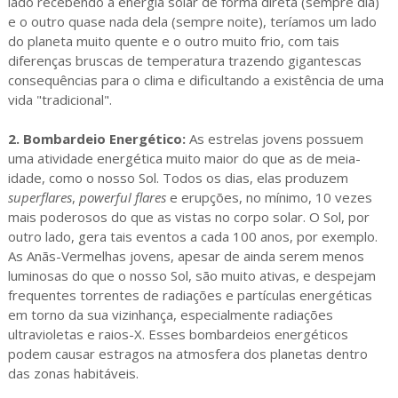
lado recebendo a energia solar de forma direta (sempre dia)
e o outro quase nada dela (sempre noite), teríamos um lado
do planeta muito quente e o outro muito frio, com tais
diferenças bruscas de temperatura trazendo gigantescas
consequências para o clima e dificultando a existência de uma
vida "tradicional".
2. Bombardeio Energético:
As estrelas jovens possuem
uma atividade energética muito maior do que as de meia-
idade, como o nosso Sol. Todos os dias, elas produzem
superflares
,
powerful flares
e erupções, no mínimo, 10 vezes
mais poderosos do que as vistas no corpo solar. O Sol, por
outro lado, gera tais eventos a cada 100 anos, por exemplo.
As Anãs-Vermelhas jovens, apesar de ainda serem menos
luminosas do que o nosso Sol, são muito ativas, e despejam
frequentes torrentes de radiações e partículas energéticas
em torno da sua vizinhança, especialmente radiações
ultravioletas e raios-X. Esses bombardeios energéticos
podem causar estragos na atmosfera dos planetas dentro
das zonas habitáveis.