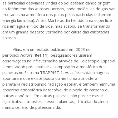
as partículas desviadas vindas do Sol acabam dando origem
ao fenômeno das Auroras Boreais, onde moléculas de gás são
excitadas na atmosfera dos polos pelas partículas e liberam
energia luminosa). Antes Marte podia ter tido uma superfície
rica em água e início de vida, mas acabou se transformando
em um grande deserto vermelho por causa das chicotadas
solares.
Aliás, em um estudo publicado em 2023 no
periódico
Nature
(
Ref.11
), pesquisadores usaram
observações no infravermelho através do Telescópio Espacial
James Webb para analisar a composição atmosférica dos
planetas no Sistema TRAPPIST-1. As análises das imagens
apontaram que existe pouca ou nenhuma atmosfera
planetária redistribuindo radiação estelar, e também nenhuma
absorção atmosférica detectável de dióxido de carbono ou
outras espécies. Em outras palavras, não parece existir
significativa atmosfera nesses planetas, dificultando ainda
mais o cenário de potencial vida.