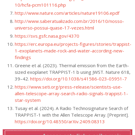
10/hcfa-pcm101116.php
http://www.nature.com/articles/nature19106.epdf
http://www.saberatualizado.com.br/2016/10/nosso-
universo-possui-quase-17-vezes.html
https://svs.gsfc.nasa.gov/4370
https://erc.europa.eu/projects-figures/stories/trappist-
1-exoplanets-made-rock-and-water-according-new-
findings
Greene et al. (2023). Thermal emission from the Earth-
sized exoplanet TRAPPIST-1 b using JWST. Nature 618,
39–42.
https://doi.org/10.1038/s41586-023-05951-7
https://www.seti.org/press-release/scientists-use-
allen-telescope-array-search-radio-signals-trappist-1-
star-system
Tusay et al. (2024). A Radio Technosignature Search of
TRAPPIST-1 with the Allen Telescope Array. [Preprint].
https://doi.org/10.48550/arXiv.2409.08313