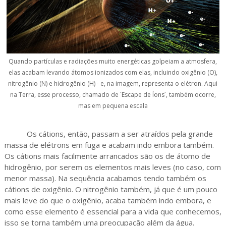
Quando partículas e radiações muito energéticas golpeiam a atmosfera,
elas acabam levando átomos ionizados com elas, incluindo oxigênio (O),
nitrogênio (N) e hidrogênio (H) - e, na imagem, representa o elétron. Aqui
na Terra, esse processo, chamado de ´Escape de Íons´, também ocorre,
mas em pequena escala
Os cátions, então, passam a ser atraídos pela grande
massa de elétrons em fuga e acabam indo embora também.
Os cátions mais facilmente arrancados são os de átomo de
hidrogênio, por serem os elementos mais leves (no caso, com
menor massa). Na sequência acabamos tendo também os
cátions de oxigênio. O nitrogênio também, já que é um pouco
mais leve do que o oxigênio, acaba também indo embora, e
como esse elemento é essencial para a vida que conhecemos,
isso se torna também uma preocupação além da água.