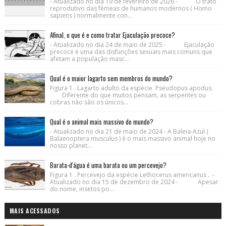
- Atualizado no dia 19 de fevereiro de 2026 - O trato
reprodutivo das fêmeas de humanos modernos ( Homo
sapiens ) normalmente con...
Afinal, o que é e como tratar Ejaculação precoce?
- Atualizado no dia 24 de maio de 2025 - Ejaculação
precoce é uma das disfunções sexuais mais comuns que
afetam a população masc...
Qual é o maior lagarto sem membros do mundo?
Figura 1 . Lagarto adulto da espécie Pseudopus apodus.
Diferente do que muitos pensam, as serpentes ou
cobras não são os únicos...
Qual é o animal mais massivo do mundo?
- Atualizado no dia 21 de maio de 2024 - A Baleia-Azul (
Balaenoptera musculus ) é o mais massivo animal hoje no
nosso planet...
Barata-d'água é uma barata ou um percevejo?
Figura 1 . Percevejo da espécie Lethocerus americanus . -
Atualizado no dia 15 de dezembro de 2024 - Apesar
do nome, insetos po...
MAIS ACESSADOS