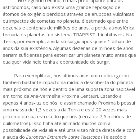
No segundo cenário, o mais preocupante para os
astrônomos, caso não exista uma grande reposição de
átomos de oxigênio perdidos através de erupções vulcânicas
ou impactos de cometas no planeta, é estimado que entre
dezenas e centenas de milhões de anos, a perda atmosférica
tornaria os planetas no sistema TRAPPIST-1 inabitáveis. Na
Terra, por exemplo, a vida só surgiu após quase 1 bilhão de
anos da sua existência. Algumas dezenas de milhões de anos
seriam suficientes para esterilizar um planeta muito antes que
qualquer vida nele tenha a oportunidade de surgir.
Para exemplificar, nos últimos anos uma notícia gerou
também bastante impacto na mídia: a descoberta do planeta
mais próximo de nós e dentro de uma suposta zona habitável
em torno da Anã-Vermelha Proxima Centauri. Estando a
apenas 4 anos-luz de nós, o assim chamado Proxima b possui
uma massa de 1,3 vezes a da Terra e está 20 vezes mais
próximo da sua estrela do que nós (cerca de 7,5 milhões de
quilômetros). Isso tinha até animado muitos com a
possibilidade de vida ali e até uma visão nítida direta dele com
a ajuda do
European Extremely Large Telescope
(Telescópio