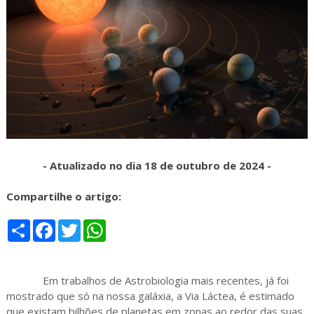
- Atualizado no dia 18 de outubro de 2024 -
Compartilhe o artigo:
S
F
T
W
h
a
w
h
a
c
i
a
r
e
t
t
e
b
t
s
Em trabalhos de Astrobiologia mais recentes, já foi
o
e
A
o
r
p
mostrado que só na nossa galáxia, a Via Láctea, é estimado
k
p
que existam bilhões de planetas em zonas ao redor das suas