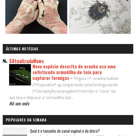
ÚLTIMAS NOTÍCIAS
SAtualizadoNews
Nova espécie descrita de aranha usa uma
sofisticada armadilha de teia para
capturar formigas
-
*Figura 1*. Aranha-balista
(*Propostira* sp.) esperando uma formiga-verde
(*Oecophylla smaragdina*) morder o "cone" da
sua teia e disparar a "armadilha bal...
Há um mês
POPULARES DA SEMANA
Qual é o tamanho do canal vaginal e do útero?