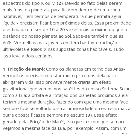
espectros do tipo K ou M
(2)
. Devido ao fato delas serem
mais frias, os planetas, para ficarem dentro de uma zona
habitável, - em termos de temperatura que permita água
líquida - precisam ficar bem próximos delas. Essa proximidade
é estimada em ser de 10 a 20 vezes mais próximo do que a
distância do nosso planeta ao Sol. Sabe-se também que as
Anãs-Vermelhas mais jovens emitem bastante radiação
ultravioleta e Raios-X nas supostas zonas habitáveis. Tudo
isso leva a dois cenários:
1. Fricção de Maré:
Como os planetas em torno das Anãs-
Vermelhas precisariam estar muito próximos dela para
abrigarem vida, isso provavelmente criaria um efeito
gravitacional que vemos nos satélites do nosso Sistema Solar,
como a Lua: a órbita e a rotação dos planetas próximos a ela
teriam a mesma duração, fazendo com que uma mesma face
sempre ficasse voltado para a luminosidade da estrela, mas a
outra oposta ficasse sempre no escuro
(3)
. Esse efeito,
gerado pela ´Fricção de Maré´, é o que faz com que sempre
vejamos a mesma face da Lua, por exemplo. Assim, com um