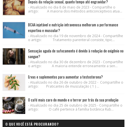
Depois da relação sexual, quanto tempo até engravidar?
- Atualizado no dia 8 de maio de 2023 - Compartilhe o
artigo: A maioria dos métodos anticonceptivos atua...
BCAA injetável e nutrição intravenosa melhoram a performance
esportiva e muscular?
- Atualizado no dia 19 de novembro de 2024 - Compartilhe
o artigo: Tratamento parenteral consiste, tipic...
Sensação aguda de sufocamento é devido à redução de oxigênio no
sangue?
- Atualizado no dia 30 de dezembro de 2023 - Compartilhe
o artigo: A maioria entende erroneamente a sen...
Ervas e suplementos para aumentar a testosterona?
- Atualizado no dia 26 de outubro de 2022 - Compartilhe o
artigo: Praticantes de musculação ( 1 ) ...
O café mais caro do mundo e o terror por trás da sua produção
- Atualizado no dia 25 de outubro de 2025 - Compartilhe o
artigo: O café pertence à família botânica Rub...
O QUE VOCÊ ESTÁ PROCURANDO?