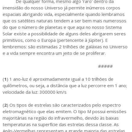
De qualquer forma, mesmo algo 'raro' dentro da
imensidão do nosso Universo já permite inúmeros corpos
espaciais abrigando vida, especialmente quando lembramos
que os satélites naturais tendem a ser bem mais numerosos
do que o número de planetas e que aqui no nosso Sistema
Solar existe a possibilidade de alguns deles abrigarem seres
primitivos, como o Europa (pertencente à Júpiter). E
lembremos: são estimadas 2 trilhões de galáxias no Universo
e a vida sempre encontra um jeito de se proliferar.
#####
(
1
)
1 ano-luz é aproximadamente igual a 10 trilhões de
quilômetros, ou seja, a distância que a luz percorre em 1 ano;
velocidade da luz: 300000 km/s
(
2
)
Os tipos de estrelas são caracterizados pelo espectro
eletromagnético que elas emitem. O tipo M possui emissões
majoritárias na região do infravermelho, devido às baixas
temperaturas na superfície das estrelas dessa classe. As
Anãs-Vermelhas representam a grande maioria das estrelas