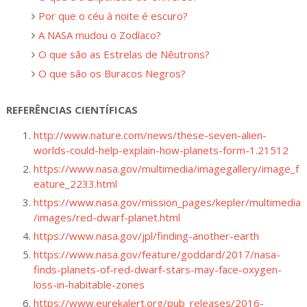
Por que o céu à noite é escuro?
A NASA mudou o Zodíaco?
O que são as Estrelas de Nêutrons?
O que são os Buracos Negros?
REFERÊNCIAS CIENTÍFICAS
http://www.nature.com/news/these-seven-alien-
worlds-could-help-explain-how-planets-form-1.21512
https://www.nasa.gov/multimedia/imagegallery/image_f
eature_2233.html
https://www.nasa.gov/mission_pages/kepler/multimedia
/images/red-dwarf-planet.html
https://www.nasa.gov/jpl/finding-another-earth
https://www.nasa.gov/feature/goddard/2017/nasa-
finds-planets-of-red-dwarf-stars-may-face-oxygen-
loss-in-habitable-zones
https://www.eurekalert.org/pub_releases/2016-