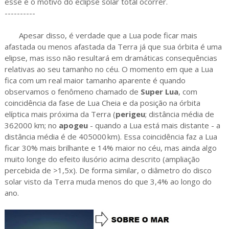
esse é o motivo do eclipse solar total ocorrer.
----------
Apesar disso, é verdade que a Lua pode ficar mais
afastada ou menos afastada da Terra já que sua órbita é uma
elipse, mas isso não resultará em dramáticas consequências
relativas ao seu tamanho no céu. O momento em que a Lua
fica com um real maior tamanho aparente é quando
observamos o fenômeno chamado de
Super Lua
, com
coincidência da fase de Lua Cheia e da posição na órbita
elíptica mais próxima da Terra (
perigeu
; distância média de
362000 km; no
apogeu
- quando a Lua está mais distante - a
distância média é de 405000 km). Essa coincidência faz a Lua
ficar 30% mais brilhante e 14% maior no céu, mas ainda algo
muito longe do efeito ilusório acima descrito (ampliação
percebida de >1,5x). De forma similar, o diâmetro do disco
solar visto da Terra muda menos do que 3,4% ao longo do
ano.