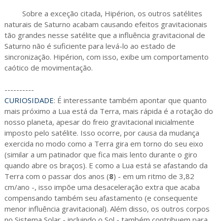
Sobre a exceção citada, Hipérion, os outros satélites
naturais de Saturno acabam causando efeitos gravitacionais
tão grandes nesse satélite que a influência gravitacional de
Saturno não é suficiente para levá-lo ao estado de
sincronização. Hipérion, com isso, exibe um comportamento
caótico de movimentação.
----------
CURIOSIDADE
: É interessante também apontar que quanto
mais próximo a Lua está da Terra, mais rápida é a rotação do
nosso planeta, apesar do freio gravitacional inicialmente
imposto pelo satélite. Isso ocorre, por causa da mudança
exercida no modo como a Terra gira em torno do seu eixo
(similar a um patinador que fica mais lento durante o giro
quando abre os braços). E como a Lua está se afastando da
Terra com o passar dos anos (
8
) - em um ritmo de 3,82
cm/ano -, isso impõe uma desaceleração extra que acaba
compensando também seu afastamento (e consequente
menor influência gravitacional). Além disso, os outros corpos
no Sistema Solar - incluindo o Sol - também contribuem para