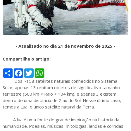
- Atualizado no dia 21 de novembro de 2025 -
Compartilhe o artigo:
S
F
T
W
h
a
w
h
a
c
i
a
Dos ~158 satélites naturais conhecidos no Sistema
r
e
t
t
Solar, apenas 13 orbitam objetos de significativo tamanho
e
b
t
s
terrestre (500 km < Raio < 104 km), e apenas 3 existem
o
e
A
o
r
p
dentro de uma distância de 2 au do Sol. Nesse último caso,
k
p
temos a Lua, o único satélite natural da Terra.
A lua é uma fonte de grande inspiração na história da
humanidade. Poesias, músicas, mitologias, lendas e corridas