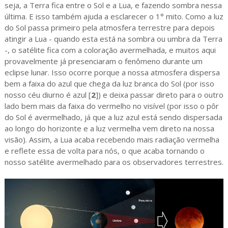
seja, a Terra fica entre o Sol e a Lua, e fazendo sombra nessa
última. E isso também ajuda a esclarecer o 1° mito. Como a luz
do Sol passa primeiro pela atmosfera terrestre para depois
atingir a Lua - quando esta está na sombra ou umbra da Terra
-, o satélite fica com a coloração avermelhada, e muitos aqui
provavelmente já presenciaram o fenômeno durante um
eclipse lunar. Isso ocorre porque a nossa atmosfera dispersa
bem a faixa do azul que chega da luz branca do Sol (por isso
nosso céu diurno é azul
[
2
]) e deixa passar direto para o outro
lado bem mais da faixa do vermelho no visível (por isso o pôr
do Sol é avermelhado, já que a luz azul está sendo dispersada
ao longo do horizonte e a luz vermelha vem direto na nossa
visão). Assim, a Lua acaba recebendo mais radiação vermelha
e reflete essa de volta para nós, o que acaba tornando o
nosso satélite avermelhado para os observadores terrestres.