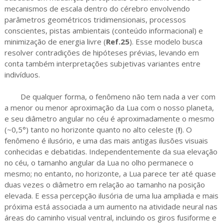
mecanismos de escala dentro do cérebro envolvendo
parâmetros geométricos tridimensionais, processos
conscientes, pistas ambientais (conteúdo informacional) e
minimização de energia livre (
Ref.25
). Esse modelo busca
resolver contradições de hipóteses prévias, levando em
conta também interpretações subjetivas variantes entre
indivíduos.
De qualquer forma, o fenômeno não tem nada a ver com
a menor ou menor aproximação da Lua com o nosso planeta,
e seu diâmetro angular no céu é aproximadamente o mesmo
(~0,5°) tanto no horizonte quanto no alto celeste (
!
). O
fenômeno é ilusório, e uma das mais antigas ilusões visuais
conhecidas e debatidas. Independentemente da sua elevação
no céu, o tamanho angular da Lua no olho permanece o
mesmo; no entanto, no horizonte, a Lua parece ter até quase
duas vezes o diâmetro em relação ao tamanho na posição
elevada. E essa percepção ilusória de uma lua ampliada e mais
próxima está associada a um aumento na atividade neural nas
áreas do caminho visual ventral, incluindo os giros fusiforme e