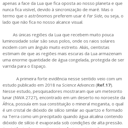
apenas a face da Lua que fica oposta ao nosso planeta e que
nunca fica visível, devido à sincronização de maré. Mas o
termo que o astrônomos preferem usar é
Far Side
, ou seja, o
lado que não fica no nosso alcance visual.
As únicas regiões da Lua que recebem muito pouca
luminosidade solar são seus polos, onde os raios solares
incidem com um ângulo muito estreito. Aliás, cientistas
estimam de que as regiões mais escuras da Lua armazenam
uma enorme quantidade de água congelada, protegida de ser
varrida para o Espaço.
A primeira forte evidência nesse sentido veio com um
estudo publicado em 2018 na
Science Advances
(
Ref.17
).
Nesse estudo, pesquisadores mostraram que um meteorito
lunar (NWA 2727), encontrado em um deserto no noroeste da
África, possuía em sua constituição o mineral moganita, o qual
é um cristal de dióxido de silício similar ao quartzo e formado
na Terra como um precipitado quando água alcalina contendo
dióxido de silício é evaporada sob condições de alta pressão.