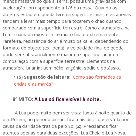
menos massiva do que a Terra, possui uma gravidade com
aceleração correspondente a 1/6 da nossa. Quando os
objetos estão em queda livre na superfície lunar, eles apenas
tendem a levar mais tempo para tocarem o chão quando
comparado com a superfície terrestre. Como a atmosfera na
Lua - chamada exosfera - é muito fina e extremamente
rarefeita, resistência do ar é muito baixa, e, dependendo do
formato do objeto (ex.: pena), a velocidade final de queda
pode ser substancialmente maior na superfície lunar em
comparação com a superfície terrestre. Elementos na
atmosfera lunar incluem hélio, argônio, sódio e potássio..
(
5
)
Sugestão de leitura:
Como são formadas as
ondas e as marés?
8° MITO:
A Lua só fica visível à noite.
A Lua pode muito bem ser vista tanto à noite quanto de
dia. Porém, no período diurno, fica mais difícil observá-la por
causa da claridade trazida pelo Sol (
2
). Precisamos ficar
atentos apenas para duas exceções: Lua Cheia e Lua Nova.