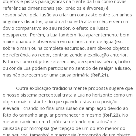
objetos e pistas paisagísticas na frente da Lua como novas
referências dimensionais (ex.: prédios e árvores) é
responsável pela ilusão ao criar um contraste entre tamanhos
angulares distintos; quando a Lua está alta no céu, e sem um
óbvio comparativo ao seu redor, o efeito de ilusão
desaparece. Porém, a Lua também fica aparentemente bem
maior quando é observada em um horizonte de água (ex.:
sobre o mar) ou na completa escuridão, sem óbvios objetos
de referência ao redor, contradizendo a explicação anterior.
Fatores como objetos referenciais, perspectiva aérea, brilho
ou cor da Lua podem participar no sentido de realçar a ilusão,
mas não parecem ser uma causa primária (
Ref.21
).
Outra explicação tradicionalmente proposta sugere que
o nosso sistema perceptual trata a Lua no horizonte como um
objeto mais distante do que quando estava na posição
elevada - criando no final uma ilusão de ampliação devido ao
fato do tamanho angular permanecer o mesmo (
Ref.22
). No
mesmo caminho, uma hipótese defende que a ilusão é
causada por micropsia (percepção de um objeto menor do
que seu real tamanho) e macropsia (percepção de um objeto