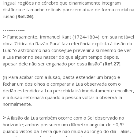
lingual; regiões no cérebro que dinamicamente integram
distância e tamanho retinais parecem atuar de forma crucial na
ilusão (
Ref.26
).
------------
>
Famosamente, Immanuel Kant (1724-1804), em sua notável
obra 'Crítica da Razão Pura' faz referência explícita à ilusão da
Lua: "o astrônomo não consegue prevenir a si mesmo de ver
a Lua maior no seu nascer do que algum tempo depois,
apesar dele não ser enganado por essa ilusão" (
Ref.27
).
(
!
) Para acabar com a ilusão, basta estender um braço e
fechar um dos olhos e comparar a Lua observada com o
dedão estendido: a Lua percebida irá imediatamente encolher,
e a ilusão retornará quando a pessoa voltar a observá-la
normalmente.
>
A ilusão da Lua também ocorre com o Sol observado no
horizonte; ambos possuem um diâmetro angular de ~0,5°
quando vistos da Terra que não muda ao longo do dia - aliás,