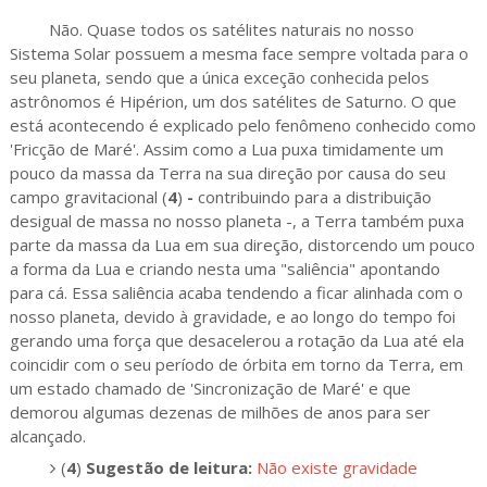
Não. Quase todos os satélites naturais no nosso
Sistema Solar possuem a mesma face sempre voltada para o
seu planeta, sendo que a única exceção conhecida pelos
astrônomos é Hipérion, um dos satélites de Saturno. O que
está acontecendo é explicado pelo fenômeno conhecido como
'Fricção de Maré'. Assim como a Lua puxa timidamente um
pouco da massa da Terra na sua direção por causa do seu
campo gravitacional (
4
)
-
contribuindo para a distribuição
desigual de massa no nosso planeta -, a Terra também puxa
parte da massa da Lua em sua direção, distorcendo um pouco
a forma da Lua e criando nesta uma "saliência" apontando
para cá. Essa saliência acaba tendendo a ficar alinhada com o
nosso planeta, devido à gravidade, e ao longo do tempo foi
gerando uma força que desacelerou a rotação da Lua até ela
coincidir com o seu período de órbita em torno da Terra, em
um estado chamado de 'Sincronização de Maré' e que
demorou algumas dezenas de milhões de anos para ser
alcançado.
(
4
)
Sugestão de leitura:
Não existe gravidade