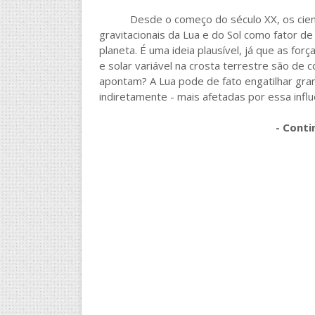
a
c
i
a
r
e
t
t
Desde o começo do século XX, os cientis
e
b
t
s
gravitacionais da Lua e do Sol como fator d
o
e
A
o
r
p
planeta. É uma ideia plausível, já que as for
k
p
e solar variável na crosta terrestre são de 
apontam? A Lua pode de fato engatilhar gra
indiretamente - mais afetadas por essa influê
- Conti