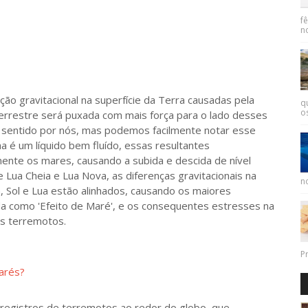
f
n
 gravitacional na superfície da Terra causadas pela
q
os
errestre será puxada com mais força para o lado desses
ser sentido por nós, mas podemos facilmente notar esse
 é um líquido bem fluído, essas resultantes
ente os mares, causando a subida e descida de nível
e Lua Cheia e Lua Nova, as diferenças gravitacionais na
no
, Sol e Lua estão alinhados, causando os maiores
da como 'Efeito de Maré', e os consequentes estresses na
es terremotos.
Pr
arés?
registros de terremotos ao redor do globo, que