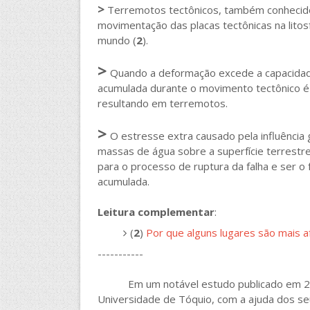
>
Terremotos tectônicos, também conhecido
movimentação das placas tectônicas na lit
mundo (
2
).
>
Quando a deformação excede a capacidade 
acumulada durante o movimento tectônico é 
resultando em terremotos.
>
O estresse extra causado pela influência g
massas de água sobre a superfície terrestr
para o processo de ruptura da falha e ser o f
acumulada.
Leitura complementar
:
(
2
)
Por que alguns lugares são mais 
-----------
Em um notável estudo publicado em 2
Universidade de Tóquio, com a ajuda dos se