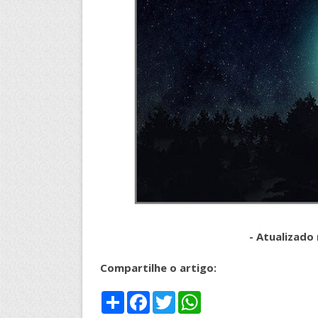
- Atualizado 
Compartilhe o artigo:
S
F
T
W
h
a
w
h