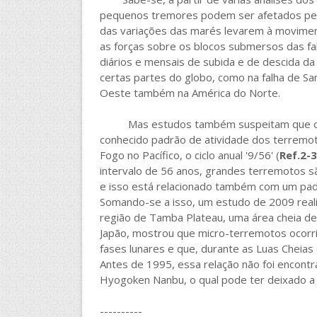
pequenos tremores podem ser afetados pelo
das variações das marés levarem à movime
as forças sobre os blocos submersos das fa
diários e mensais de subida e de descida d
certas partes do globo, como na falha de San
Oeste também na América do Norte.
Mas estudos também suspeitam que o efe
conhecido padrão de atividade dos terremot
Fogo no Pacífico, o ciclo anual '9/56' (
Ref.2-3
intervalo de 56 anos, grandes terremotos s
e isso está relacionado também com um padr
Somando-se a isso, um estudo de 2009 real
região de Tamba Plateau, uma área cheia de t
Japão, mostrou que micro-terremotos ocorr
fases lunares e que, durante as Luas Cheia
Antes de 1995, essa relação não foi encontr
Hyogoken Nanbu, o qual pode ter deixado a r
----------