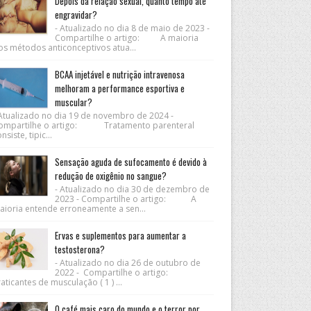
Depois da relação sexual, quanto tempo até
engravidar?
- Atualizado no dia 8 de maio de 2023 -
Compartilhe o artigo: A maioria
os métodos anticonceptivos atua...
BCAA injetável e nutrição intravenosa
melhoram a performance esportiva e
muscular?
 Atualizado no dia 19 de novembro de 2024 -
ompartilhe o artigo: Tratamento parenteral
nsiste, tipic...
Sensação aguda de sufocamento é devido à
redução de oxigênio no sangue?
- Atualizado no dia 30 de dezembro de
2023 - Compartilhe o artigo: A
aioria entende erroneamente a sen...
Ervas e suplementos para aumentar a
testosterona?
- Atualizado no dia 26 de outubro de
2022 - Compartilhe o artigo:
aticantes de musculação ( 1 ) ...
O café mais caro do mundo e o terror por