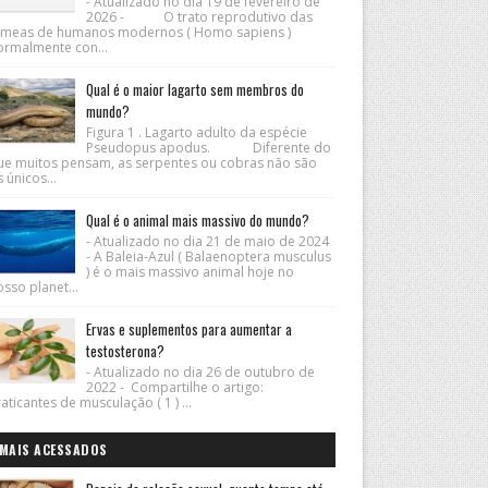
- Atualizado no dia 19 de fevereiro de
2026 - O trato reprodutivo das
êmeas de humanos modernos ( Homo sapiens )
ormalmente con...
Qual é o maior lagarto sem membros do
mundo?
Figura 1 . Lagarto adulto da espécie
Pseudopus apodus. Diferente do
ue muitos pensam, as serpentes ou cobras não são
 únicos...
Qual é o animal mais massivo do mundo?
- Atualizado no dia 21 de maio de 2024
- A Baleia-Azul ( Balaenoptera musculus
) é o mais massivo animal hoje no
sso planet...
Ervas e suplementos para aumentar a
testosterona?
- Atualizado no dia 26 de outubro de
2022 - Compartilhe o artigo:
aticantes de musculação ( 1 ) ...
MAIS ACESSADOS