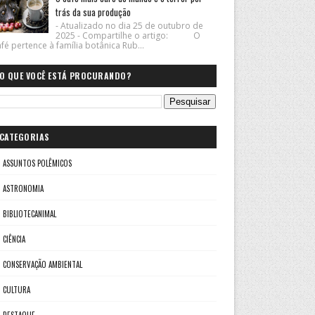
trás da sua produção
- Atualizado no dia 25 de outubro de
2025 - Compartilhe o artigo: O
fé pertence à família botânica Rub...
O QUE VOCÊ ESTÁ PROCURANDO?
CATEGORIAS
ASSUNTOS POLÊMICOS
ASTRONOMIA
BIBLIOTECANIMAL
CIÊNCIA
CONSERVAÇÃO AMBIENTAL
CULTURA