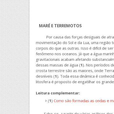
MARÉ E TERREMOTOS
Por causa das forças desiguais de atração
movimentação do Sol e da Lua, uma região t
corpos do que as outras. Isso é difícil de 
fenômeno nos oceanos. Já que a água marinha
gravitacionais acabam afetando substancialm
dessas massas de água (
1
). Nos períodos d
crosta terrestre são as maiores, onde Terra
desníveis (
1
). Toda essa dinâmica é conheci
litosfera é proposto de engatilhar os grand
Leitura complementar:
(
1
)
Como são formadas as ondas e m
Sabe-se, a partir de várias análises dos 