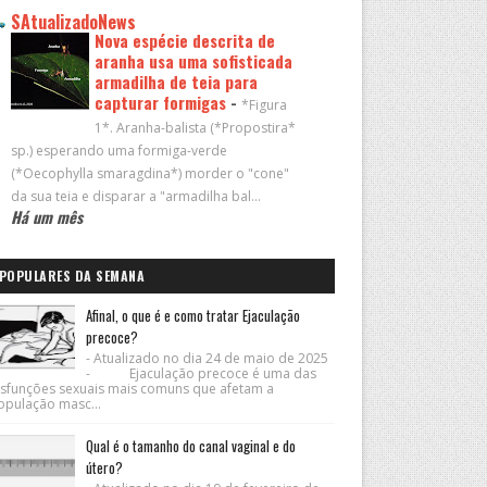
SAtualizadoNews
Nova espécie descrita de
aranha usa uma sofisticada
armadilha de teia para
capturar formigas
-
*Figura
1*. Aranha-balista (*Propostira*
sp.) esperando uma formiga-verde
(*Oecophylla smaragdina*) morder o "cone"
da sua teia e disparar a "armadilha bal...
Há um mês
POPULARES DA SEMANA
Afinal, o que é e como tratar Ejaculação
precoce?
- Atualizado no dia 24 de maio de 2025
- Ejaculação precoce é uma das
isfunções sexuais mais comuns que afetam a
opulação masc...
Qual é o tamanho do canal vaginal e do
útero?