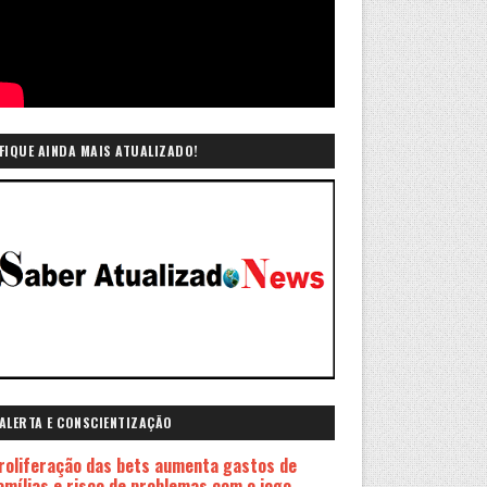
FIQUE AINDA MAIS ATUALIZADO!
ALERTA E CONSCIENTIZAÇÃO
roliferação das bets aumenta gastos de
amílias e risco de problemas com o jogo