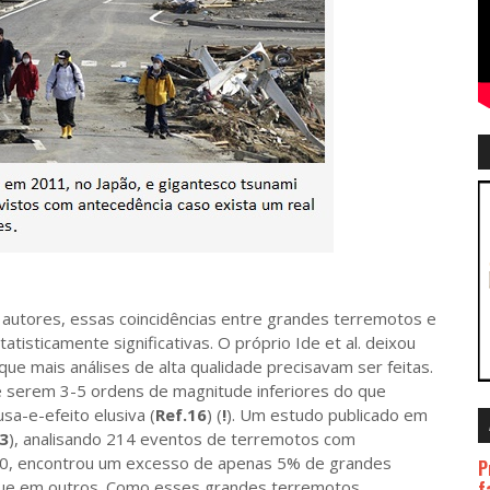
res, essas coincidências entre grandes terremotos e
tisticamente significativas. O próprio Ide et al. deixou
que mais análises de alta qualidade precisavam ser feitas.
é serem 3-5 ordens de magnitude inferiores do que
sa-e-efeito elusiva (
Ref.16
) (
!
). Um estudo publicado em
3
), analisando 214 eventos de terremotos com
00, encontrou um excesso de apenas 5% de grandes
P
que em outros. Como esses grandes terremotos
f