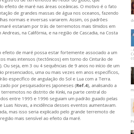
 efeito de maré nas áreas oceânicas. O motivo é o fato
ntação de grandes massas de água nos oceanos, fazendo
lhas normais e inversas variarem. Assim, os padrões
d
a maré estariam por trás de terremotos mais tímidos em
 Andreas, na Califórnia, e na região de Cascadia, na Costa
-
ito de maré possa estar fortemente associado a um
C
co
os mais intensos (tectônicos) em torno do Cinturão de
). Ou seja, em 3 ou 4 sequências de 9 anos no início de um
ão presenciados, uma ou mais vezes em anos específicos,
ão específico de angulação do Sol e Lua com a Terra.
izado por pesquisadores Japoneses (
Ref.4
), analisando a
m
erremotos no distrito de Kinki, na parte central do
idos entre 1995 e 1996 seguiam um padrão guiado pelas
s e Luas Novas, a incidência desses eventos aumentavam.
ada, mas isso seria explicado pelo grande terremoto de
egião mais sensível ao efeito da maré.
Pr