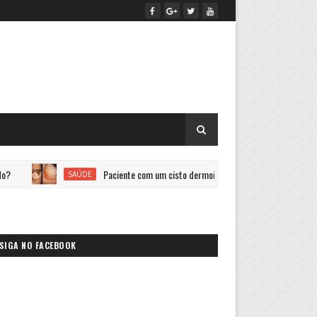
Paciente com um cisto dermoide no olho
Nevo
SAÚDE
SAÚDE
SIGA NO FACEBOOK