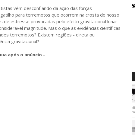
tas vêm desconfiando da ação das forças
e gatilho para terremotos que ocorrem na crosta do nosso
ças de estresse provocadas pelo efeito gravitacional lunar
considerável magnitude. Mas o que as evidências científicas
ndes terremotos? Existem regiões - direta ou
ncia gravitacional?
nua após o anúncio -
d
p