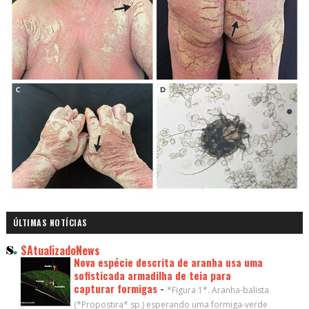
ÚLTIMAS NOTÍCIAS
SAtualizadoNews
Nova espécie descrita de aranha usa uma
sofisticada armadilha de teia para
capturar formigas
-
*Figura 1*. Aranha-balista
(*Propostira* sp.) esperando uma formiga-verde