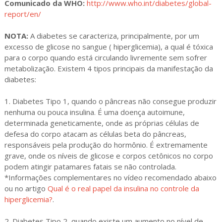
Comunicado da WHO:
http://www.who.int/diabetes/global-
report/en/
NOTA:
A diabetes se caracteriza, principalmente, por um
excesso de glicose no sangue ( hiperglicemia), a qual é tóxica
para o corpo quando está circulando livremente sem sofrer
metabolização. Existem 4 tipos principais da manifestação da
diabetes:
1. Diabetes Tipo 1, quando o pâncreas não consegue produzir
nenhuma ou pouca insulina. É uma doença autoimune,
determinada geneticamente, onde as próprias células de
defesa do corpo atacam as células beta do pâncreas,
responsáveis pela produção do hormônio. É extremamente
grave, onde os níveis de glicose e corpos cetônicos no corpo
podem atingir patamares fatais se não controlada.
*Informações complementares no vídeo recomendado abaixo
ou no artigo
Qual é o real papel da insulina no controle da
hiperglicemia?
.
2. Diabetes Tipo 2, quando existe um aumento no nível de