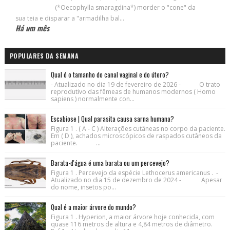
(*Oecophylla smaragdina*) morder o "cone" da
sua teia e disparar a "armadilha bal...
Há um mês
POPULARES DA SEMANA
Qual é o tamanho do canal vaginal e do útero?
- Atualizado no dia 19 de fevereiro de 2026 - O trato
reprodutivo das fêmeas de humanos modernos ( Homo
sapiens ) normalmente con...
Escabiose | Qual parasita causa sarna humana?
Figura 1 . ( A - C ) Alterações cutâneas no corpo da paciente.
Em ( D ), achados microscópicos de raspados cutâneos da
paciente. ...
Barata-d'água é uma barata ou um percevejo?
Figura 1 . Percevejo da espécie Lethocerus americanus . -
Atualizado no dia 15 de dezembro de 2024 - Apesar
do nome, insetos po...
Qual é a maior árvore do mundo?
Figura 1 . Hyperion, a maior árvore hoje conhecida, com
quase 116 metros de altura e 4,84 metros de diâmetro.