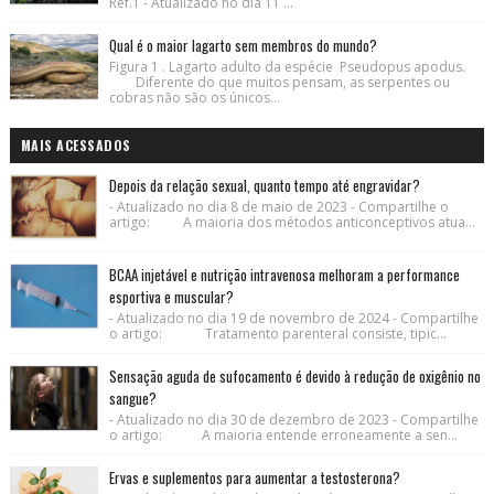
Ref.1 - Atualizado no dia 11 ...
Qual é o maior lagarto sem membros do mundo?
Figura 1 . Lagarto adulto da espécie Pseudopus apodus.
Diferente do que muitos pensam, as serpentes ou
cobras não são os únicos...
MAIS ACESSADOS
Depois da relação sexual, quanto tempo até engravidar?
- Atualizado no dia 8 de maio de 2023 - Compartilhe o
artigo: A maioria dos métodos anticonceptivos atua...
BCAA injetável e nutrição intravenosa melhoram a performance
esportiva e muscular?
- Atualizado no dia 19 de novembro de 2024 - Compartilhe
o artigo: Tratamento parenteral consiste, tipic...
Sensação aguda de sufocamento é devido à redução de oxigênio no
sangue?
- Atualizado no dia 30 de dezembro de 2023 - Compartilhe
o artigo: A maioria entende erroneamente a sen...
Ervas e suplementos para aumentar a testosterona?