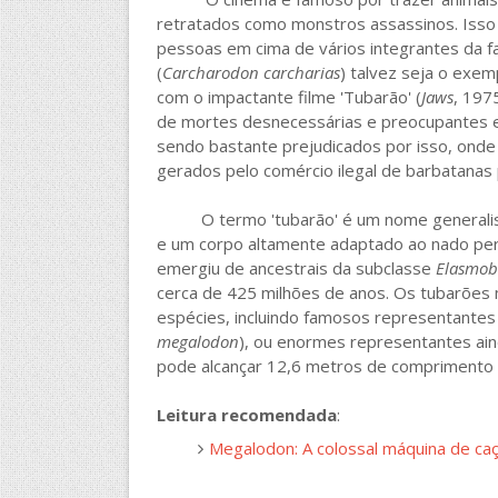
o
e
A
o
r
p
retratados como monstros assassinos. Iss
k
p
pessoas em cima de vários integrantes da f
(
Carcharodon carcharias
) talvez seja o exem
com o impactante filme 'Tubarão' (
Jaws
, 197
de mortes desnecessárias e preocupantes en
sendo bastante prejudicados por isso, ond
gerados pelo comércio ilegal de barbatanas
O termo 'tubarão' é um nome generalista
e um corpo altamente adaptado ao nado p
emergiu de ancestrais da subclasse
Elasmob
cerca de 425 milhões de anos. Os tubarõe
espécies, incluindo famosos representantes
megalodon
), ou enormes representantes ain
pode alcançar 12,6 metros de comprimento 
Leitura recomendada
:
Megalodon: A colossal máquina de ca