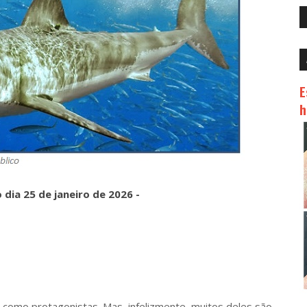
E
h
o dia 25
de janeiro de 2026 -
o protagonistas. Mas, infelizmente, muitos deles são