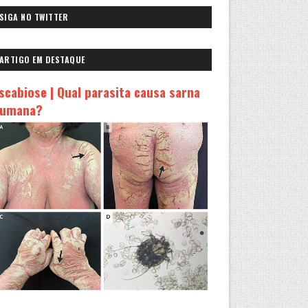
SIGA NO TWITTER
ARTIGO EM DESTAQUE
scabiose | Qual parasita causa sarna
umana?