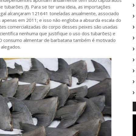
l independentes apontam anualmente têm sido capturados
e tubarões (
!
). Para se ter uma ideia, as importações
egal alcançaram 121641 toneladas anualmente, associado
 apenas em 2011; e isso não engloba a absurda escala do
artes comercializadas do corpo desses peixes são usadas
científica nenhuma que justifique o uso dos tubarões) e
 O consumo alimentar de barbatana também é motivado
 alegados.