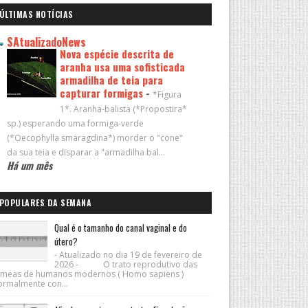
ÚLTIMAS NOTÍCIAS
SAtualizadoNews
Nova espécie descrita de
aranha usa uma sofisticada
armadilha de teia para
capturar formigas
-
*Figura
1*. Aranha-balista (*Propostira*
sp.) esperando uma formiga-verde
(*Oecophylla smaragdina*) morder o "cone"
da sua teia e disparar a "armadilha bal...
Há um mês
POPULARES DA SEMANA
Qual é o tamanho do canal vaginal e do
útero?
- Atualizado no dia 19 de fevereiro de
2026 - O trato reprodutivo das
êmeas de humanos modernos ( Homo sapiens )
ormalmente con...