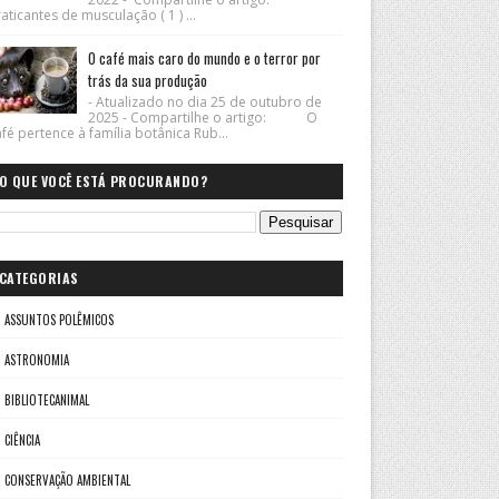
aticantes de musculação ( 1 ) ...
O café mais caro do mundo e o terror por
trás da sua produção
- Atualizado no dia 25 de outubro de
2025 - Compartilhe o artigo: O
fé pertence à família botânica Rub...
O QUE VOCÊ ESTÁ PROCURANDO?
CATEGORIAS
ASSUNTOS POLÊMICOS
ASTRONOMIA
BIBLIOTECANIMAL
CIÊNCIA
CONSERVAÇÃO AMBIENTAL