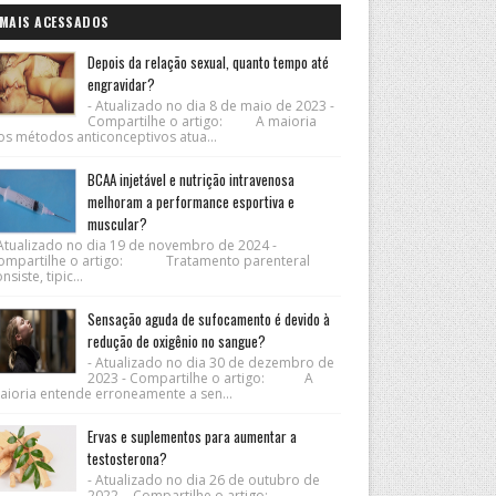
MAIS ACESSADOS
Depois da relação sexual, quanto tempo até
engravidar?
- Atualizado no dia 8 de maio de 2023 -
Compartilhe o artigo: A maioria
os métodos anticonceptivos atua...
BCAA injetável e nutrição intravenosa
melhoram a performance esportiva e
muscular?
 Atualizado no dia 19 de novembro de 2024 -
ompartilhe o artigo: Tratamento parenteral
nsiste, tipic...
Sensação aguda de sufocamento é devido à
redução de oxigênio no sangue?
- Atualizado no dia 30 de dezembro de
2023 - Compartilhe o artigo: A
aioria entende erroneamente a sen...
Ervas e suplementos para aumentar a
testosterona?
- Atualizado no dia 26 de outubro de
2022 - Compartilhe o artigo: