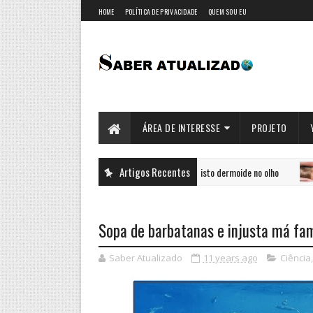
HOME
POLÍTICA DE PRIVACIDADE
QUEM SOU EU
ÁREA DE INTERESSE
PROJETO
Artigos Recentes
Paciente com um cisto dermoide no olho
SAÚDE
SAÚDE
Sopa de barbatanas e injusta má fa
Saber Atualizado
11 years ago
Ciência