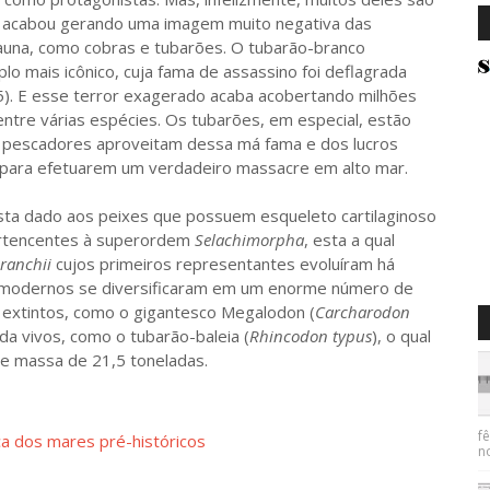
o acabou gerando uma imagem muito negativa das
auna, como cobras e tubarões. O tubarão-branco
plo mais icônico, cuja fama de assassino foi deflagrada
5). E esse terror exagerado acaba acobertando milhões
tre várias espécies. Os tubarões, em especial, estão
e pescadores aproveitam dessa má fama e dos lucros
 para efetuarem um verdadeiro massacre em alto mar.
 dado aos peixes que possuem esqueleto cartilaginoso
ertencentes à superordem
Selachimorpha
, esta a qual
ranchii
cujos primeiros representantes evoluíram há
s modernos se diversificaram em um enorme número de
 extintos, como o gigantesco Megalodon (
Carcharodon
da vivos, como o tubarão-baleia (
Rhincodon typus
), o qual
e massa de 21,5 toneladas.
f
ça dos mares pré-históricos
n