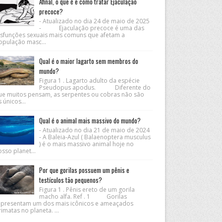
Afinal, o que é e como tratar Ejaculação
precoce?
- Atualizado no dia 24 de maio de 2025
- Ejaculação precoce é uma das
isfunções sexuais mais comuns que afetam a
opulação masc...
Qual é o maior lagarto sem membros do
mundo?
Figura 1 . Lagarto adulto da espécie
Pseudopus apodus. Diferente do
ue muitos pensam, as serpentes ou cobras não são
 únicos...
Qual é o animal mais massivo do mundo?
- Atualizado no dia 21 de maio de 2024
- A Baleia-Azul ( Balaenoptera musculus
) é o mais massivo animal hoje no
sso planet...
Por que gorilas possuem um pênis e
testículos tão pequenos?
Figura 1 . Pênis ereto de um gorila
macho alfa. Ref . 1 Gorilas
epresentam um dos mais icônicos e ameaçados
imatas no planeta. ...