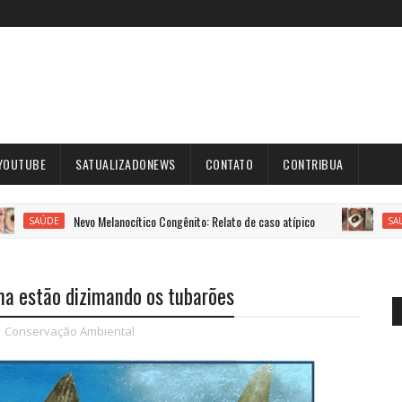
YOUTUBE
SATUALIZADONEWS
CONTATO
CONTRIBUA
Nevo Melanocítico Congênito: Relato de caso atípico
Relato
SAÚDE
ma estão dizimando os tubarões
,
Conservação Ambiental