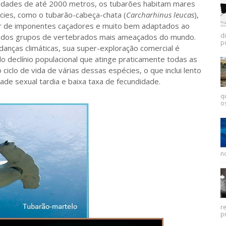
es de até 2000 metros, os tubarões habitam mares
cies, como o tubarão-cabeça-chata (
Carcharhinus leucas
),
 de imponentes caçadores e muito bem adaptados ao
d
m dos grupos de vertebrados mais ameaçados do mundo.
p
anças climáticas, sua super-exploração comercial é
o declínio populacional que atinge praticamente todas as
 ciclo de vida de várias dessas espécies, o que inclui lento
de sexual tardia e baixa taxa de fecundidade.
q
os
no
r
pr