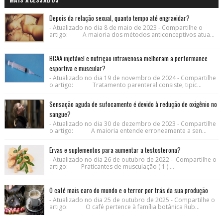
Depois da relação sexual, quanto tempo até engravidar?
- Atualizado no dia 8 de maio de 2023 - Compartilhe o
artigo: A maioria dos métodos anticonceptivos atua...
BCAA injetável e nutrição intravenosa melhoram a performance
esportiva e muscular?
- Atualizado no dia 19 de novembro de 2024 - Compartilhe
o artigo: Tratamento parenteral consiste, tipic...
Sensação aguda de sufocamento é devido à redução de oxigênio no
sangue?
- Atualizado no dia 30 de dezembro de 2023 - Compartilhe
o artigo: A maioria entende erroneamente a sen...
Ervas e suplementos para aumentar a testosterona?
- Atualizado no dia 26 de outubro de 2022 - Compartilhe o
artigo: Praticantes de musculação ( 1 ) ...
O café mais caro do mundo e o terror por trás da sua produção
- Atualizado no dia 25 de outubro de 2025 - Compartilhe o
artigo: O café pertence à família botânica Rub...