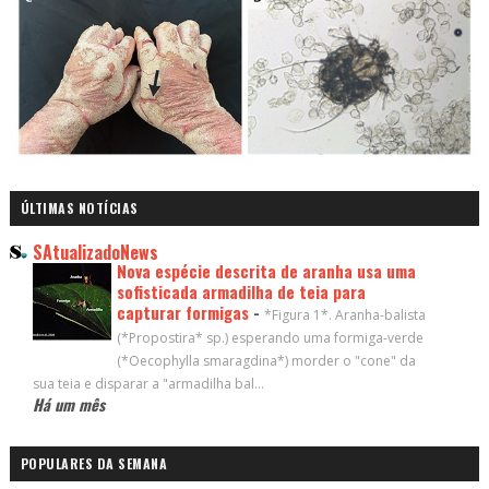
ÚLTIMAS NOTÍCIAS
SAtualizadoNews
Nova espécie descrita de aranha usa uma
sofisticada armadilha de teia para
capturar formigas
-
*Figura 1*. Aranha-balista
(*Propostira* sp.) esperando uma formiga-verde
(*Oecophylla smaragdina*) morder o "cone" da
sua teia e disparar a "armadilha bal...
Há um mês
POPULARES DA SEMANA