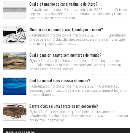
Qual é o tamanho do canal vaginal e do útero?
- Atualizado no dia 19 de fevereiro de 2026 - O trato
reprodutivo das fêmeas de humanos modernos ( Homo
sapiens ) normalmente con...
Afinal, o que é e como tratar Ejaculação precoce?
- Atualizado no dia 24 de maio de 2025 - Ejaculação
precoce é uma das disfunções sexuais mais comuns que
afetam a população masc...
Qual é o maior lagarto sem membros do mundo?
Figura 1 . Lagarto adulto da espécie Pseudopus apodus.
Diferente do que muitos pensam, as serpentes ou
cobras não são os únicos...
Qual é o animal mais massivo do mundo?
- Atualizado no dia 21 de maio de 2024 - A Baleia-Azul (
Balaenoptera musculus ) é o mais massivo animal hoje no
nosso planet...
Barata-d'água é uma barata ou um percevejo?
Figura 1 . Percevejo da espécie Lethocerus americanus . -
Atualizado no dia 15 de dezembro de 2024 - Apesar
do nome, insetos po...
MAIS ACESSADOS