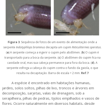
Figura 3
. Sequência de fotos de um evento de alimentação onde a
serpente
Indotyphlops braminus
decapita um cupim
Reticulitermes speratus
.
(
a
) A serpente começa a ingerir o cupim pelo abdômen. (
b
) O cupim é
transportado para a boca da serpente. (
c
) O abdômen do cupim fica na
cavidade oral, mas sua cabeça permanece para fora da boca. (
d
). A
serpente esfrega a cabeça do cupim contra o fundo da gaiola, o que
resulta na decapitação. Barra de escala = 2 mm.
Ref
.
7
A espécie é encontrado em habitações humanas,
jardins, solos soltos, pilhas de lixo, troncos e árvores em
decomposição, sarjetas, valas de drenagem, sob a
serapilheira, pilhas de pedras, tijolos empilhados e vasos de
flores. Ocorre naturalmente em diversos habitats, desde