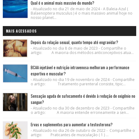
Qual é o animal mais massivo do mundo?
- Atualizado no dia 21 de maio de 2024 - A Baleia-Azul (
Balaenoptera musculus ) é o mais massivo animal hoje no
nosso planet...
MAIS ACESSADOS
Depois da relação sexual, quanto tempo até engravidar?
- Atualizado no dia 8 de maio de 2023 - Compartilhe o
artigo: A maioria dos métodos anticonceptivos atua...
BCAA injetável e nutrição intravenosa melhoram a performance
esportiva e muscular?
- Atualizado no dia 19 de novembro de 2024 - Compartilhe
o artigo: Tratamento parenteral consiste, tipic...
Sensação aguda de sufocamento é devido à redução de oxigênio no
sangue?
- Atualizado no dia 30 de dezembro de 2023 - Compartilhe
o artigo: A maioria entende erroneamente a sen...
Ervas e suplementos para aumentar a testosterona?
- Atualizado no dia 26 de outubro de 2022 - Compartilhe o
artigo: Praticantes de musculação ( 1 ) ...