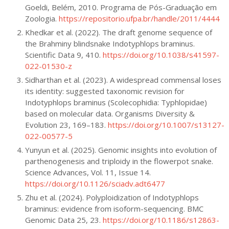
Goeldi, Belém, 2010. Programa de Pós-Graduação em
Zoologia.
https://repositorio.ufpa.br/handle/2011/4444
Khedkar et al. (2022). The draft genome sequence of
the Brahminy blindsnake Indotyphlops braminus.
Scientific Data 9, 410.
https://doi.org/10.1038/s41597-
022-01530-z
Sidharthan et al. (2023). A widespread commensal loses
its identity: suggested taxonomic revision for
Indotyphlops braminus (Scolecophidia: Typhlopidae)
based on molecular data. Organisms Diversity &
Evolution 23, 169–183.
https://doi.org/10.1007/s13127-
022-00577-5
Yunyun et al. (2025). Genomic insights into evolution of
parthenogenesis and triploidy in the flowerpot snake.
Science Advances, Vol. 11, Issue 14.
https://doi.org/10.1126/sciadv.adt6477
Zhu et al. (2024). Polyploidization of Indotyphlops
braminus: evidence from isoform-sequencing. BMC
Genomic Data 25, 23.
https://doi.org/10.1186/s12863-