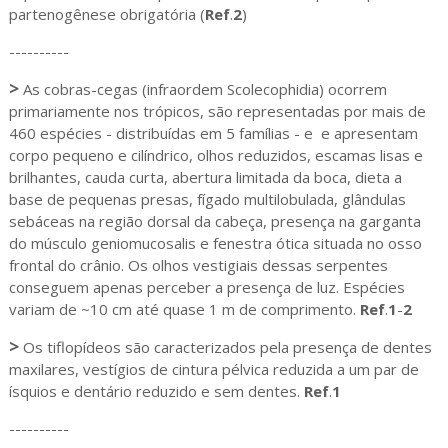
partenogênese obrigatória (
Ref
.
2
)
----------
>
As cobras-cegas (infraordem Scolecophidia) ocorrem
primariamente nos trópicos, são representadas por mais de
460 espécies - distribuídas em 5 famílias - e e apresentam
corpo pequeno e cilíndrico, olhos reduzidos, escamas lisas e
brilhantes, cauda curta, abertura limitada da boca, dieta a
base de pequenas presas, fígado multilobulada, glândulas
sebáceas na região dorsal da cabeça, presença na garganta
do músculo geniomucosalis e fenestra ótica situada no osso
frontal do crânio. Os olhos vestigiais dessas serpentes
conseguem apenas perceber a presença de luz. Espécies
variam de ~10 cm até quase 1 m de comprimento.
Ref
.
1
-
2
>
Os tiflopídeos são caracterizados pela presença de dentes
maxilares, vestígios de cintura pélvica reduzida a um par de
ísquios e dentário reduzido e sem dentes.
Ref
.
1
----------