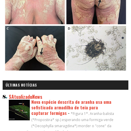
ÚLTIMAS NOTÍCIAS
SAtualizadoNews
Nova espécie descrita de aranha usa uma
sofisticada armadilha de teia para
capturar formigas
-
*Figura 1*. Aranha-balista
(*Propostira* sp.) esperando uma formiga-verde
(*Oecophylla smaragdina*) morder o "cone" da