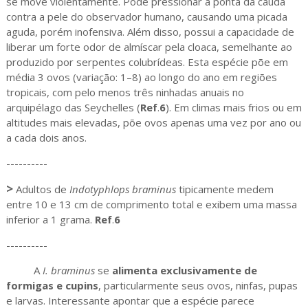
se move violentamente. Pode pressionar a ponta da cauda
contra a pele do observador humano, causando uma picada
aguda, porém inofensiva. Além disso, possui a capacidade de
liberar um forte odor de almíscar pela cloaca, semelhante ao
produzido por serpentes colubrídeas. Esta espécie põe em
média 3 ovos (variação: 1–8) ao longo do ano em regiões
tropicais, com pelo menos três ninhadas anuais no
arquipélago das Seychelles (
Ref
.
6
). Em climas mais frios ou em
altitudes mais elevadas, põe ovos apenas uma vez por ano ou
a cada dois anos.
----------
>
Adultos de
Indotyphlops braminus
tipicamente medem
entre 10 e 13 cm de comprimento total e exibem uma massa
inferior a 1 grama.
Ref
.
6
----------
A
I. braminus
se
alimenta exclusivamente de
formigas e cupins
, particularmente seus ovos, ninfas, pupas
e larvas. Interessante apontar que a espécie parece