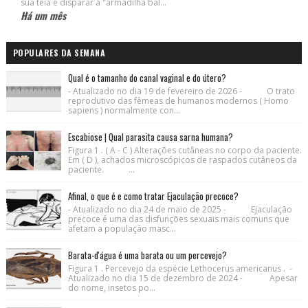
sua teia e disparar a "armadilha bal...
Há um mês
POPULARES DA SEMANA
Qual é o tamanho do canal vaginal e do útero?
- Atualizado no dia 19 de fevereiro de 2026 - O trato
reprodutivo das fêmeas de humanos modernos ( Homo
sapiens ) normalmente con...
Escabiose | Qual parasita causa sarna humana?
Figura 1 . ( A - C ) Alterações cutâneas no corpo da paciente.
Em ( D ), achados microscópicos de raspados cutâneos da
paciente. ...
Afinal, o que é e como tratar Ejaculação precoce?
- Atualizado no dia 24 de maio de 2025 - Ejaculação
precoce é uma das disfunções sexuais mais comuns que
afetam a população masc...
Barata-d'água é uma barata ou um percevejo?
Figura 1 . Percevejo da espécie Lethocerus americanus . -
Atualizado no dia 15 de dezembro de 2024 - Apesar
do nome, insetos po...