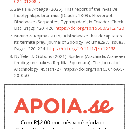
024-01208-y
Zavala & Arteaga (2025). First report of the invasive
Indotyphlops braminus (Daudin, 1803), Flowerpot
Blindsnake (Serpentes, Typhlopidae), in Ecuador. Check
List, 21(2): 420-426.
https://doi.org/10.15560/21.2.420
Mizuno & Kojima (2015). A blindsnake that decapitates
its termite prey. Journal of Zoology, Volume297, Issue3,
Pages 220-224. h
ttps://doi.org/10.1111/jzo.12268
Nyffeler & Gibbons (2021). Spiders (Arachnida: Araneae)
feeding on snakes (Reptilia: Squamata). The Journal of
Arachnology, 49(1):1-27. https://doi.org/10.1636/JoA-S-
20-050