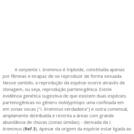
A serpente
I. braminus
é triploide, constituída apenas
por fêmeas e incapaz de se reproduzir de forma sexuada.
Nesse sentido, a reprodução da espécie ocorre através de
clonagem, ou seja, reprodução partenogênica. Existe
evidência genética sugestiva de que existem duas espécies
partenogênicas no gênero
Indotyphlops
: uma confinada em
em zonas secas ("
I. braminus
verdadeira") e outra comensal,
amplamente distribuída e restrita a áreas com grande
abundância de chuvas (zonas úmidas) - derivada da
I.
braminus
(
Ref
.
3
). Apesar da origem da espécie estar ligada ao