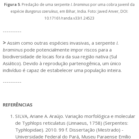
Figura 5
. Predação de uma serpente
I. braminus
por uma cobra juvenil da
espécie
Bungarus caeruleus
, em Bihar, India. Foto: Javed Anver, DOI:
10.17161/randa.v33i1.24523
----------
>
Assim como outras espécies invasivas, a serpente
I.
braminus
pode potencialmente impor riscos para a
biodiversidade de locais fora da sua região nativa (Sul
Asiático). Devido à reprodução partenogênica, um único
indivíduo é capaz de estabelecer uma população inteira.
----------
REFERÊNCIAS
SILVA, Ariane A. Araújo. Variação morfológica e molecular
de Typhlops reticulatus (Linnaeus, 1758) (Serpentes:
Typhlopidae). 2010. 99 f. Dissertação (Mestrado) -
Universidade Federal do Pará, Museu Paraense Emílio