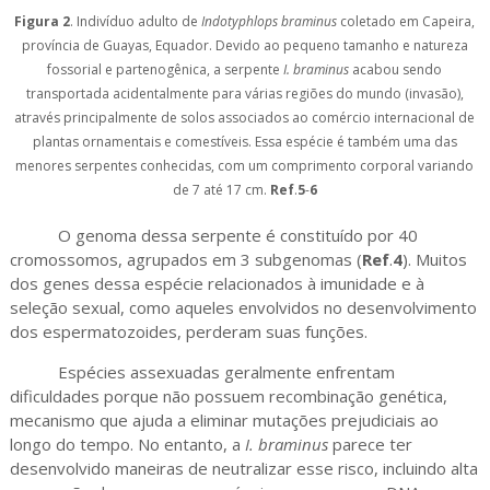
Figura 2
. Indivíduo adulto de
Indotyphlops braminus
coletado em Capeira,
província de Guayas, Equador. Devido ao pequeno tamanho e natureza
fossorial e partenogênica, a serpente
I. braminus
acabou sendo
transportada acidentalmente para várias regiões do mundo (invasão),
através principalmente de solos associados ao comércio internacional de
plantas ornamentais e comestíveis. Essa espécie é também uma das
menores serpentes conhecidas, com um comprimento corporal variando
de 7 até 17 cm.
Ref
.
5
-
6
O genoma dessa serpente é constituído por 40
cromossomos, agrupados em 3 subgenomas (
Ref
.
4
). Muitos
dos genes dessa espécie relacionados à imunidade e à
seleção sexual, como aqueles envolvidos no desenvolvimento
dos espermatozoides, perderam suas funções.
Espécies assexuadas geralmente enfrentam
dificuldades porque não possuem recombinação genética,
mecanismo que ajuda a eliminar mutações prejudiciais ao
longo do tempo. No entanto, a
I. braminus
parece ter
desenvolvido maneiras de neutralizar esse risco, incluindo alta