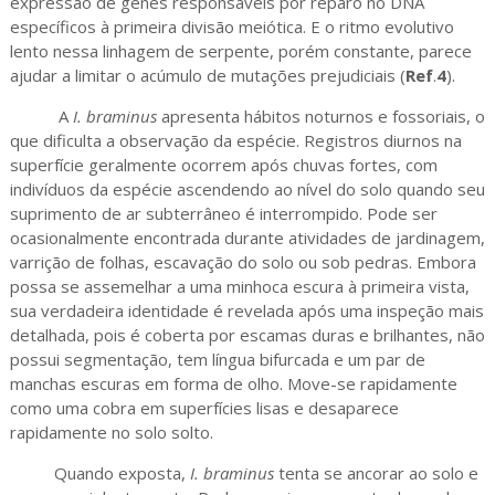
expressão de genes responsáveis por reparo no DNA
específicos à primeira divisão meiótica. E o ritmo evolutivo
lento nessa linhagem de serpente, porém constante, parece
ajudar a limitar o acúmulo de mutações prejudiciais (
Ref
.
4
).
A
I. braminus
apresenta hábitos noturnos e fossoriais, o
que dificulta a observação da espécie. Registros diurnos na
superfície geralmente ocorrem após chuvas fortes, com
indivíduos da espécie ascendendo ao nível do solo quando seu
suprimento de ar subterrâneo é interrompido. Pode ser
ocasionalmente encontrada durante atividades de jardinagem,
varrição de folhas, escavação do solo ou sob pedras. Embora
possa se assemelhar a uma minhoca escura à primeira vista,
sua verdadeira identidade é revelada após uma inspeção mais
detalhada, pois é coberta por escamas duras e brilhantes, não
possui segmentação, tem língua bifurcada e um par de
manchas escuras em forma de olho. Move-se rapidamente
como uma cobra em superfícies lisas e desaparece
rapidamente no solo solto.
Quando exposta,
I. braminus
tenta se ancorar ao solo e