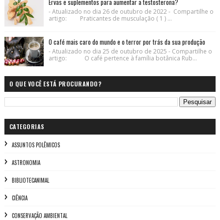
Ervas e suplementos para aumentar a testosterona?
- Atualizado no dia 26 de outubro de 2022 - Compartilhe o
artigo: Praticantes de musculação ( 1 ) ...
O café mais caro do mundo e o terror por trás da sua produção
- Atualizado no dia 25 de outubro de 2025 - Compartilhe o
artigo: O café pertence à família botânica Rub...
O QUE VOCÊ ESTÁ PROCURANDO?
CATEGORIAS
ASSUNTOS POLÊMICOS
ASTRONOMIA
BIBLIOTECANIMAL
CIÊNCIA
CONSERVAÇÃO AMBIENTAL