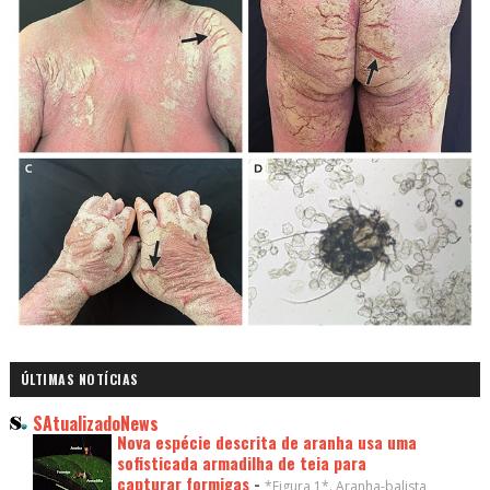
ÚLTIMAS NOTÍCIAS
SAtualizadoNews
Nova espécie descrita de aranha usa uma
sofisticada armadilha de teia para
capturar formigas
-
*Figura 1*. Aranha-balista