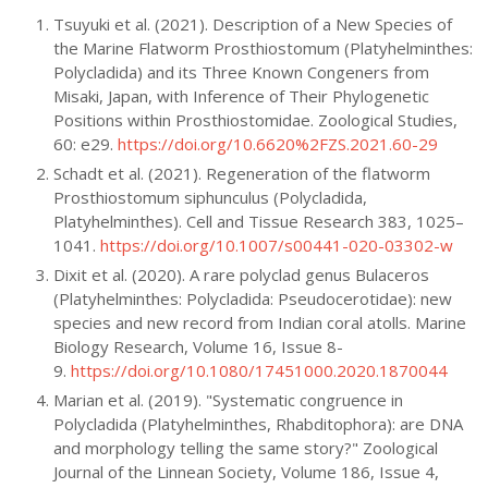
Tsuyuki et al. (2021). Description of a New Species of
the Marine Flatworm Prosthiostomum (Platyhelminthes:
Polycladida) and its Three Known Congeners from
Misaki, Japan, with Inference of Their Phylogenetic
Positions within Prosthiostomidae. Zoological Studies,
60: e29.
https://doi.org/10.6620%2FZS.2021.60-29
Schadt et al. (2021). Regeneration of the flatworm
Prosthiostomum siphunculus (Polycladida,
Platyhelminthes). Cell and Tissue Research 383, 1025–
1041.
https://doi.org/10.1007/s00441-020-03302-w
Dixit et al. (2020). A rare polyclad genus Bulaceros
(Platyhelminthes: Polycladida: Pseudocerotidae): new
species and new record from Indian coral atolls. Marine
Biology Research, Volume 16, Issue 8-
9.
https://doi.org/10.1080/17451000.2020.1870044
Marian et al. (2019). "Systematic congruence in
Polycladida (Platyhelminthes, Rhabditophora): are DNA
and morphology telling the same story?" Zoological
Journal of the Linnean Society, Volume 186, Issue 4,