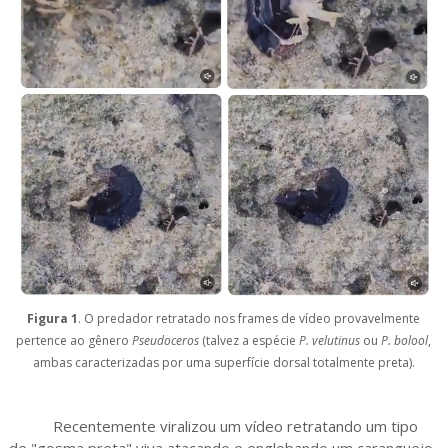
Figura 1
. O predador retratado nos frames de vídeo provavelmente
pertence ao gênero
Pseudoceros
(talvez a espécie
P. velutinus
ou
P. bolool
,
ambas caracterizadas por uma superfície dorsal totalmente preta).
Recentemente viralizou um vídeo retratando um tipo
de "gosma preta" viva atacando e englobando um caranguejo.