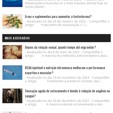
Balaenoptera musculus ) é o mais massivo animal hoje no
nosso planet...
Ervas e suplementos para aumentar a testosterona?
- Atualizado no dia 26 de outubro de 2022 - Compartilhe o
artigo: Praticantes de musculação ( 1 ) ...
MAIS ACESSADOS
Depois da relação sexual, quanto tempo até engravidar?
- Atualizado no dia 8 de maio de 2023 - Compartilhe o
artigo: A maioria dos métodos anticonceptivos atua...
BCAA injetável e nutrição intravenosa melhoram a performance
esportiva e muscular?
- Atualizado no dia 19 de novembro de 2024 - Compartilhe
o artigo: Tratamento parenteral consiste, tipic...
Sensação aguda de sufocamento é devido à redução de oxigênio no
sangue?
- Atualizado no dia 30 de dezembro de 2023 - Compartilhe
o artigo: A maioria entende erroneamente a sen...