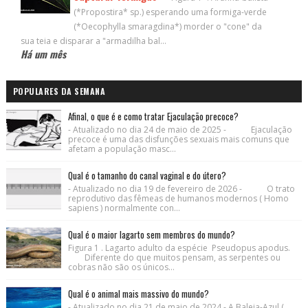
(*Propostira* sp.) esperando uma formiga-verde
(*Oecophylla smaragdina*) morder o "cone" da
sua teia e disparar a "armadilha bal...
Há um mês
POPULARES DA SEMANA
Afinal, o que é e como tratar Ejaculação precoce?
- Atualizado no dia 24 de maio de 2025 - Ejaculação
precoce é uma das disfunções sexuais mais comuns que
afetam a população masc...
Qual é o tamanho do canal vaginal e do útero?
- Atualizado no dia 19 de fevereiro de 2026 - O trato
reprodutivo das fêmeas de humanos modernos ( Homo
sapiens ) normalmente con...
Qual é o maior lagarto sem membros do mundo?
Figura 1 . Lagarto adulto da espécie Pseudopus apodus.
Diferente do que muitos pensam, as serpentes ou
cobras não são os únicos...
Qual é o animal mais massivo do mundo?
- Atualizado no dia 21 de maio de 2024 - A Baleia-Azul (