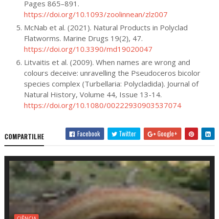
Pages 865–891.
https://doi.org/10.1093/zoolinnean/zlz007
McNab et al. (2021). Natural Products in Polyclad
Flatworms. Marine Drugs 19(2), 47.
https://doi.org/10.3390/md19020047
Litvaitis et al. (2009). When names are wrong and
colours deceive: unravelling the Pseudoceros bicolor
species complex (Turbellaria: Polycladida). Journal of
Natural History, Volume 44, Issue 13-14.
https://doi.org/10.1080/00222930903537074
Facebook
Twitter
Google+
COMPARTILHE
CIÊNCIA