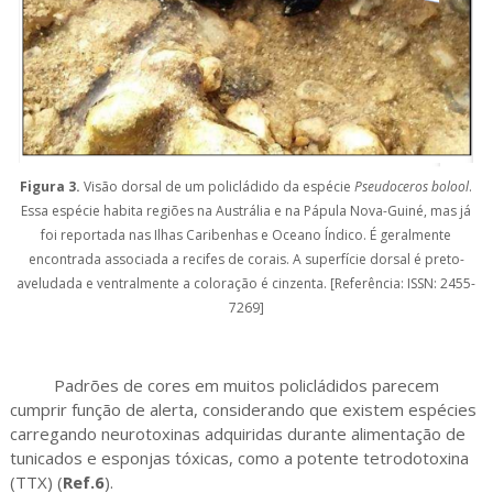
Figura 3.
Visão dorsal de um policládido da espécie
Pseudoceros bolool
.
Essa espécie habita regiões na Austrália e na Pápula Nova-Guiné, mas já
foi reportada nas Ilhas Caribenhas e Oceano Índico. É geralmente
encontrada associada a recifes de corais. A superfície dorsal é preto-
aveludada e ventralmente a coloração é cinzenta. [Referência: ISSN: 2455-
7269]
Padrões de cores em muitos policládidos parecem
cumprir função de alerta, considerando que existem espécies
carregando neurotoxinas adquiridas durante alimentação de
tunicados e esponjas tóxicas, como a potente tetrodotoxina
(TTX) (
Ref.6
).