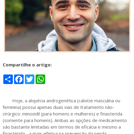
Compartilhe o artigo:
S
F
T
W
h
a
w
h
a
c
i
a
r
e
t
t
e
b
t
s
Hoje, a alopécia androgenética (calvície masculina ou
o
e
A
o
r
p
feminina) possui apenas duas vias de tratamento não-
k
p
cirúrgico: minoxidil (para homens e mulheres) e finasterida
(somente para homens). Ambas as opções de medicamento
são bastante limitadas em termos de eficácia e mesmo a
finasterida - a mais efetiva na prevenção da perda