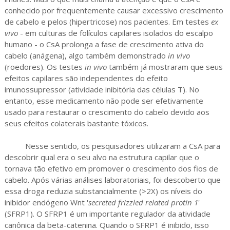
conhecido por frequentemente causar excessivo crescimento
de cabelo e pelos (hipertricose) nos pacientes. Em testes
ex
vivo
- em culturas de folículos capilares isolados do escalpo
humano - o CsA prolonga a fase de crescimento ativa do
cabelo (anágena), algo também demonstrado
in vivo
(roedores). Os testes
in vivo
também já mostraram que seus
efeitos capilares são independentes do efeito
imunossupressor (atividade inibitória das células T). No
entanto, esse medicamento não pode ser efetivamente
usado para restaurar o crescimento do cabelo devido aos
seus efeitos colaterais bastante tóxicos.
Nesse sentido, os pesquisadores utilizaram a CsA para
descobrir qual era o seu alvo na estrutura capilar que o
tornava tão efetivo em promover o crescimento dos fios de
cabelo. Após várias análises laboratoriais, foi descoberto que
essa droga reduzia substancialmente (>2X) os níveis do
inibidor endógeno Wnt '
secreted frizzled related protin 1
'
(SFRP1). O SFRP1 é um importante regulador da atividade
canônica da beta-catenina. Quando o SFRP1 é inibido, isso