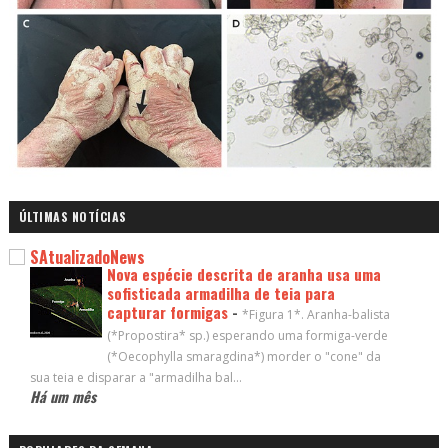
ÚLTIMAS NOTÍCIAS
SAtualizadoNews
Nova espécie descrita de aranha usa uma
sofisticada armadilha de teia para
capturar formigas
-
*Figura 1*. Aranha-balista
(*Propostira* sp.) esperando uma formiga-verde
(*Oecophylla smaragdina*) morder o "cone" da
sua teia e disparar a "armadilha bal...
Há um mês