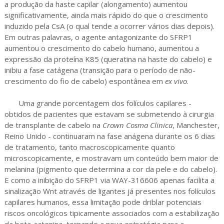
a produção da haste capilar (alongamento) aumentou
significativamente, ainda mais rápido do que o crescimento
induzido pela CsA (o qual tende a ocorrer vários dias depois).
Em outras palavras, o agente antagonizante do SFRP1
aumentou o crescimento do cabelo humano, aumentou a
expressão da proteína K85 (queratina na haste do cabelo) e
inibiu a fase catágena (transição para o período de não-
crescimento do fio de cabelo) espontânea em
ex vivo
.
Uma grande porcentagem dos folículos capilares -
obtidos de pacientes que estavam se submetendo à cirurgia
de transplante de cabelo na
Crown Cosma Clinica
, Manchester,
Reino Unido - continuaram na fase anágena durante os 6 dias
de tratamento, tanto macroscopicamente quanto
microscopicamente, e mostravam um conteúdo bem maior de
melanina (pigmento que determina a cor da pele e do cabelo).
E como a inibição do SFRP1 via WAY-316606 apenas facilita a
sinalização Wnt através de ligantes já presentes nos folículos
capilares humanos, essa limitação pode driblar potenciais
riscos oncológicos tipicamente associados com a estabilização