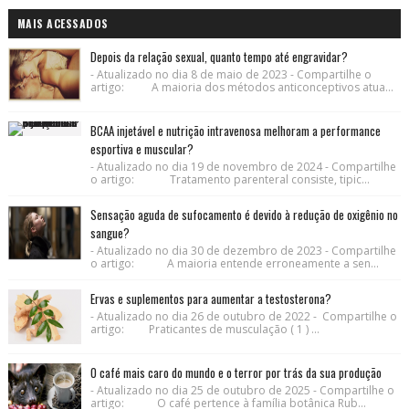
MAIS ACESSADOS
Depois da relação sexual, quanto tempo até engravidar?
- Atualizado no dia 8 de maio de 2023 - Compartilhe o
artigo: A maioria dos métodos anticonceptivos atua...
BCAA injetável e nutrição intravenosa melhoram a performance
esportiva e muscular?
- Atualizado no dia 19 de novembro de 2024 - Compartilhe
o artigo: Tratamento parenteral consiste, tipic...
Sensação aguda de sufocamento é devido à redução de oxigênio no
sangue?
- Atualizado no dia 30 de dezembro de 2023 - Compartilhe
o artigo: A maioria entende erroneamente a sen...
Ervas e suplementos para aumentar a testosterona?
- Atualizado no dia 26 de outubro de 2022 - Compartilhe o
artigo: Praticantes de musculação ( 1 ) ...
O café mais caro do mundo e o terror por trás da sua produção
- Atualizado no dia 25 de outubro de 2025 - Compartilhe o
artigo: O café pertence à família botânica Rub...