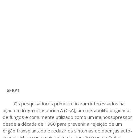
SFRP1
Os pesquisadores primeiro ficaram interessados na
ação da droga ciclosporina A (CsA), um metabólito originário
de fungos e comumente utilizado como um imunossupressor
desde a década de 1980 para prevenir a rejeição de um
órgão transplantado e reduzir os sintomas de doenças auto-
imunes. Mas o que mais chama a atenção é que o CsA é