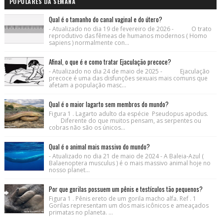
POPULARES DA SEMANA
Qual é o tamanho do canal vaginal e do útero?
- Atualizado no dia 19 de fevereiro de 2026 - O trato
reprodutivo das fêmeas de humanos modernos ( Homo
sapiens ) normalmente con...
Afinal, o que é e como tratar Ejaculação precoce?
- Atualizado no dia 24 de maio de 2025 - Ejaculação
precoce é uma das disfunções sexuais mais comuns que
afetam a população masc...
Qual é o maior lagarto sem membros do mundo?
Figura 1 . Lagarto adulto da espécie Pseudopus apodus.
Diferente do que muitos pensam, as serpentes ou
cobras não são os únicos...
Qual é o animal mais massivo do mundo?
- Atualizado no dia 21 de maio de 2024 - A Baleia-Azul (
Balaenoptera musculus ) é o mais massivo animal hoje no
nosso planet...
Por que gorilas possuem um pênis e testículos tão pequenos?
Figura 1 . Pênis ereto de um gorila macho alfa. Ref . 1
Gorilas representam um dos mais icônicos e ameaçados
primatas no planeta. ...