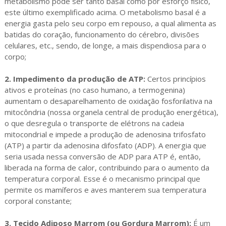
metabolismo pode ser tanto basal como por esforço físico,
este último exemplificado acima. O metabolismo basal é a
energia gasta pelo seu corpo em repouso, a qual alimenta as
batidas do coração, funcionamento do cérebro, divisões
celulares, etc., sendo, de longe, a mais dispendiosa para o
corpo;
2.
Impedimento da produção de ATP:
Certos princípios
ativos e proteínas (no caso humano, a termogenina)
aumentam o desaparelhamento de oxidação fosforilativa na
mitocôndria (nossa organela central de produção energética),
o que desregula o transporte de elétrons na cadeia
mitocondrial e impede a produção de adenosina trifosfato
(ATP) a partir da adenosina difosfato (ADP). A energia que
seria usada nessa conversão de ADP para ATP é, então,
liberada na forma de calor, contribuindo para o aumento da
temperatura corporal. Esse é o mecanismo principal que
permite os mamíferos e aves manterem sua temperatura
corporal constante;
3. Tecido Adiposo Marrom (ou Gordura Marrom):
É um