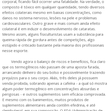
corporal, ficando fácil ocorrer uma fatalidade. Na verdade, o
composto é tóxico em qualquer quantidade, tendo diversos
efeitos colaterais mesmo em baixas concentrações, como
danos no sistema nervoso, lesões na pele e problemas
cardiovasculares. Outro grave e mais comum ainda efeito
colateral é em induzir o desenvolvimento de cataratas.
Mesmo assim, alguns fisiculturistas usam a substância para
queima rápida de gordura antes de competições, algo
estúpido e criticado bastante pela maioria dos profissionais
nesse esporte.
Vendo agora o balanço de riscos e benefícios, fica claro
que os termogênicos não passam de uma aposta furada,
arrancando dinheiro do seu bolso e possivelmente trazendo
prejuízos para o seu corpo. Aliás, três deles já possuem
venda proibida, sobrando apenas a cafeína - a qual só mostra
algum poder termogênico em concentrações absurdas e
perigosas - e outros suplementos sem eficácia comprovada.
E mesmo com os banimentos, muitos produtos de
suplementos alimentares ainda contêm efedrina, e até
clembuterol, em sua composição. O FDA (Administração de