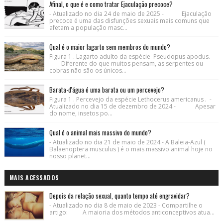
Afinal, o que é e como tratar Ejaculação precoce?
- Atualizado no dia 24 de maio de 2025 - Ejaculação
precoce é uma das disfunções sexuais mais comuns que
afetam a população masc...
Qual é o maior lagarto sem membros do mundo?
Figura 1 . Lagarto adulto da espécie Pseudopus apodus.
Diferente do que muitos pensam, as serpentes ou
cobras não são os únicos...
Barata-d'água é uma barata ou um percevejo?
Figura 1 . Percevejo da espécie Lethocerus americanus . -
Atualizado no dia 15 de dezembro de 2024 - Apesar
do nome, insetos po...
Qual é o animal mais massivo do mundo?
- Atualizado no dia 21 de maio de 2024 - A Baleia-Azul (
Balaenoptera musculus ) é o mais massivo animal hoje no
nosso planet...
MAIS ACESSADOS
Depois da relação sexual, quanto tempo até engravidar?
- Atualizado no dia 8 de maio de 2023 - Compartilhe o
artigo: A maioria dos métodos anticonceptivos atua...