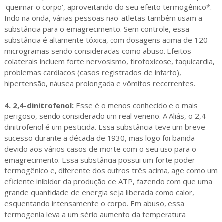
'queimar o corpo', aproveitando do seu efeito termogênico*.
Indo na onda, várias pessoas não-atletas também usam a
substância para o emagrecimento. Sem controle, essa
substância é altamente tóxica, com dosagens acima de 120
microgramas sendo consideradas como abuso. Efeitos
colaterais incluem forte nervosismo, tirotoxicose, taquicardia,
problemas cardíacos (casos registrados de infarto),
hipertensão, náusea prolongada e vômitos recorrentes.
4. 2,4-dinitrofenol:
Esse é o menos conhecido e o mais
perigoso, sendo considerado um real veneno. A Aliás, o 2,4-
dinitrofenol é um pesticida. Essa substância teve um breve
sucesso durante a década de 1930, mas logo foi banida
devido aos vários casos de morte com o seu uso para o
emagrecimento. Essa substância possui um forte poder
termogênico e, diferente dos outros três acima, age como um
eficiente inibidor da produção de ATP, fazendo com que uma
grande quantidade de energia seja liberada como calor,
esquentando intensamente o corpo. Em abuso, essa
termogenia leva a um sério aumento da temperatura