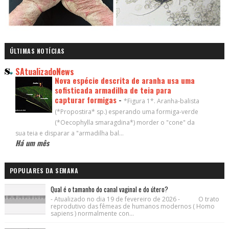
ÚLTIMAS NOTÍCIAS
SAtualizadoNews
Nova espécie descrita de aranha usa uma
sofisticada armadilha de teia para
capturar formigas
-
*Figura 1*. Aranha-balista
(*Propostira* sp.) esperando uma formiga-verde
(*Oecophylla smaragdina*) morder o "cone" da
sua teia e disparar a "armadilha bal...
Há um mês
POPULARES DA SEMANA
Qual é o tamanho do canal vaginal e do útero?
- Atualizado no dia 19 de fevereiro de 2026 - O trato
reprodutivo das fêmeas de humanos modernos ( Homo
sapiens ) normalmente con...