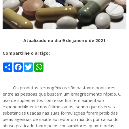
- Atualizado no dia 9 de janeiro de 2021 -
Compartilhe o artigo:
S
F
T
W
h
a
w
h
a
c
i
a
r
e
t
t
e
b
t
s
Os produtos termogênicos são bastante populares
o
e
A
o
r
p
entre as pessoas que buscam um emagrecimento rápido. O
k
p
uso de suplementos com esse fim tem aumentado
exponencialmente nos últimos anos, sendo que diversas
substâncias usadas nas suas formulações foram proibidas
pelas agências de saúde ao redor do mundo, por causa do
abuso praticado tanto pelos consumidores quanto pelas