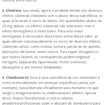
2. Efedrina:
Sua venda, agora, é proibida devido aos diversos
efeitos colaterais relatados com o abuso dessa substância, os
quais já levaram a casos de óbitos. Em quantidades abaixo de
20 mg diárias, os efeitos colaterais são toleráveis, mas o
efeito termogênico é muito baixo. Para uma maior
termogenia, é necessário doses bem acima desse valor, as
quais elevam substancialmente os riscos de diversos efeitos
colaterais sérios, como insônia, tontura, perda de de apetite,
alterações de humor, entre outros. Para super dosagens (o
que muitos fazem), as consequências podem englobar
vertigem, taquicardia, hipertensão, fortes tremores,
alucinações e até mesmo fatalidades.
3. Clembuterol:
Essa é uma substância de uso veterinário e
como broncodilatador em doenças específicas (asma, por
exemplo), nunca liberada oficialmente para humanos no que
tange o emagrecimento ou melhoramento atlético. Apesar
disso, muitos fisiculturistas e outros atletas
amadores/profissionais usam e abusam do clembuterol para