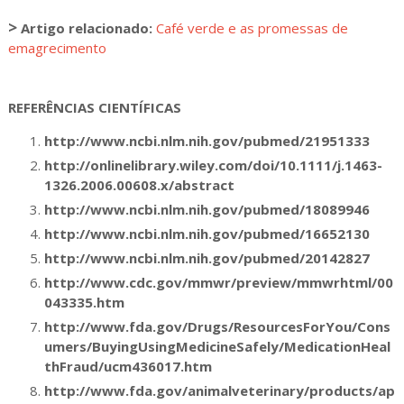
>
Artigo relacionado:
Café verde e as promessas de
emagrecimento
REFERÊNCIAS CIENTÍFICAS
http://www.ncbi.nlm.nih.gov/pubmed/21951333
http://onlinelibrary.wiley.com/doi/10.1111/j.1463-
1326.2006.00608.x/abstract
http://www.ncbi.nlm.nih.gov/pubmed/18089946
http://www.ncbi.nlm.nih.gov/pubmed/16652130
http://www.ncbi.nlm.nih.gov/pubmed/20142827
http://www.cdc.gov/mmwr/preview/mmwrhtml/00
043335.htm
http://www.fda.gov/Drugs/ResourcesForYou/Cons
umers/BuyingUsingMedicineSafely/MedicationHeal
thFraud/ucm436017.htm
http://www.fda.gov/animalveterinary/products/ap