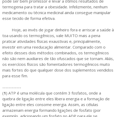
pode ser bem promissor e levar a ótimos resultados de
termogenia para tratar a obesidade. Infelizmente, nenhum
medicamento ou técnica medicinal ainda consegue manipular
esse tecido de forma efetiva.
Hoje, ao invés de jogar dinheiro fora e arriscar a saúde à
toa usando os termogênicos, vale MUITO mais a pena
praticar atividades físicas exaustivas e, principalmente,
investir em uma reeducação alimentar. Comparado com o
efeito desses dois métodos combinados, os termogênicos
não são nem auxiliares de tão ofuscados que se tornam. Aliás,
os exercícios físicos são fomentadores termogênicos muito
mais fortes do que qualquer dose dos suplementos vendidos
para esse fim.
------------
(
1
) ATP é uma molécula que contém 3 fosfatos, onde a
quebra de ligação entre eles libera energia e a formação de
ligação entre eles consome energia. Assim, as células
armazenam energia formando ligações de fosfato (por
exemplo, adicionando um fosfato no ADP para ele se