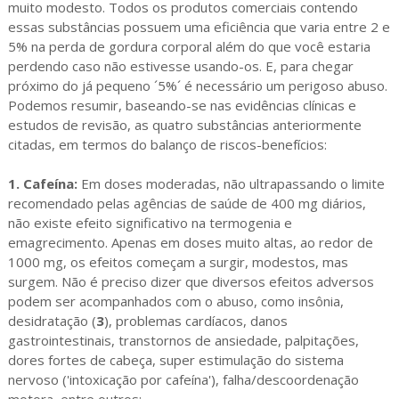
muito modesto. Todos os produtos comerciais contendo
essas substâncias possuem uma eficiência que varia entre 2 e
5% na perda de gordura corporal além do que você estaria
perdendo caso não estivesse usando-os. E, para chegar
próximo do já pequeno ´5%´ é necessário um perigoso abuso.
Podemos resumir, baseando-se nas evidências clínicas e
estudos de revisão, as quatro substâncias anteriormente
citadas, em termos do balanço de riscos-benefícios:
1. Cafeína:
Em doses moderadas, não ultrapassando o limite
recomendado pelas agências de saúde de 400 mg diários,
não existe efeito significativo na termogenia e
emagrecimento. Apenas em doses muito altas, ao redor de
1000 mg, os efeitos começam a surgir, modestos, mas
surgem. Não é preciso dizer que diversos efeitos adversos
podem ser acompanhados com o abuso, como insônia,
desidratação (
3
), problemas cardíacos, danos
gastrointestinais, transtornos de ansiedade, palpitações,
dores fortes de cabeça, super estimulação do sistema
nervoso ('intoxicação por cafeína'), falha/descoordenação
motora, entre outros;