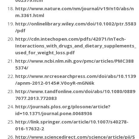
002579.htm
http://www.nature.com/nm/journal/v19/n10/abs/n
m.3361.html
http://onlinelibrary.wiley.com/doi/10.1002/ptr.5583
/pdf
http://cdn.intechopen.com/pdfs/42071/InTech-
Interactions_with_drugs_and_dietary_supplements_
used_for_weight_loss.pdf
http://www.ncbi.nlm.nih.gov/pmc/articles/PMC388
5374/
http://www.nrcresearchpress.com/doi/abs/10.1139
/apnm-2012-0145#.V0oyR-mGN6k
http://www.tandfonline.com/doi/abs/10.1080/0889
7077.2013.772083
http://journals.plos.org/plosone/article?
id=10.1371/journal.pone.0068936
http://link.springer.com/article/10.1007/s40278-
016-17632-2
http://www.sciencedirect.com/science/article/pii/S