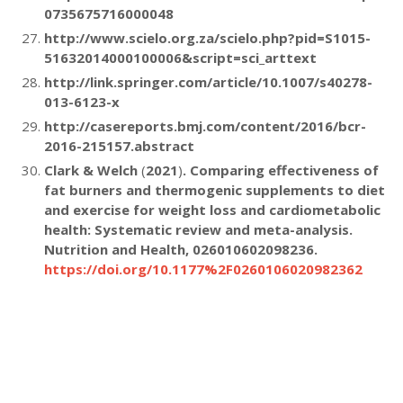
0735675716000048
http://www.scielo.org.za/scielo.php?pid=S1015-
51632014000100006&script=sci_arttext
http://link.springer.com/article/10.1007/s40278-
013-6123-x
http://casereports.bmj.com/content/2016/bcr-
2016-215157.abstract
Clark & Welch
(
2021
)
. Comparing effectiveness of
fat burners and thermogenic supplements to diet
and exercise for weight loss and cardiometabolic
health: Systematic review and meta-analysis.
Nutrition and Health, 026010602098236.
https://doi.org/10.1177%2F0260106020982362