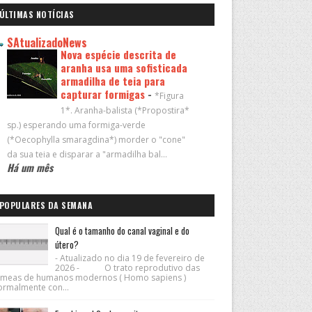
ÚLTIMAS NOTÍCIAS
SAtualizadoNews
Nova espécie descrita de
aranha usa uma sofisticada
armadilha de teia para
capturar formigas
-
*Figura
1*. Aranha-balista (*Propostira*
sp.) esperando uma formiga-verde
(*Oecophylla smaragdina*) morder o "cone"
da sua teia e disparar a "armadilha bal...
Há um mês
POPULARES DA SEMANA
Qual é o tamanho do canal vaginal e do
útero?
- Atualizado no dia 19 de fevereiro de
2026 - O trato reprodutivo das
êmeas de humanos modernos ( Homo sapiens )
ormalmente con...