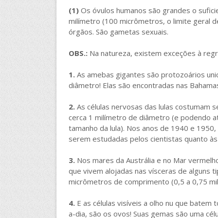
(1)
Os óvulos humanos são grandes o suficie
milímetro (100 micrômetros, o limite geral d
órgãos. São gametas sexuais.
OBS.:
Na natureza, existem exceções à regr
1.
As amebas gigantes são protozoários unic
diâmetro! Elas são encontradas nas Bahamas
2.
As células nervosas das lulas costumam 
cerca 1 milímetro de diâmetro (e podendo 
tamanho da lula). Nos anos de 1940 e 1950, a
serem estudadas pelos cientistas quanto às t
3.
Nos mares da Austrália e no Mar vermelho
que vivem alojadas nas vísceras de alguns 
micrômetros de comprimento (0,5 a 0,75 mil
4.
E as células visíveis a olho nu que batem 
a-dia, são os ovos! Suas gemas são uma célu