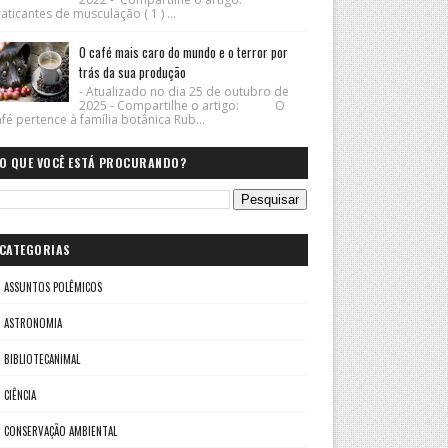
aticantes de musculação ( 1 ) ...
O café mais caro do mundo e o terror por
trás da sua produção
- Atualizado no dia 25 de outubro de
2025 - Compartilhe o artigo: O
fé pertence à família botânica Rub...
O QUE VOCÊ ESTÁ PROCURANDO?
CATEGORIAS
ASSUNTOS POLÊMICOS
ASTRONOMIA
BIBLIOTECANIMAL
CIÊNCIA
CONSERVAÇÃO AMBIENTAL