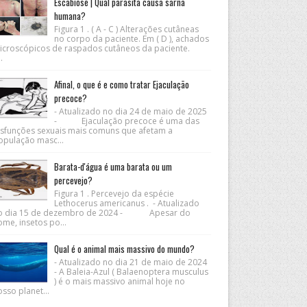
Escabiose | Qual parasita causa sarna
humana?
Figura 1 . ( A - C ) Alterações cutâneas
no corpo da paciente. Em ( D ), achados
icroscópicos de raspados cutâneos da paciente.
.
Afinal, o que é e como tratar Ejaculação
precoce?
- Atualizado no dia 24 de maio de 2025
- Ejaculação precoce é uma das
isfunções sexuais mais comuns que afetam a
opulação masc...
Barata-d'água é uma barata ou um
percevejo?
Figura 1 . Percevejo da espécie
Lethocerus americanus . - Atualizado
o dia 15 de dezembro de 2024 - Apesar do
me, insetos po...
Qual é o animal mais massivo do mundo?
- Atualizado no dia 21 de maio de 2024
- A Baleia-Azul ( Balaenoptera musculus
) é o mais massivo animal hoje no
sso planet...