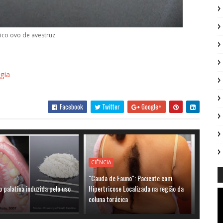
ico ovo de avestruz
gia
Facebook
Twitter
Google+
CIÊNCIA
"Cauda de Fauno": Paciente com
 palatina induzida pelo uso
Hipertricose Localizada na região da
a
coluna torácica