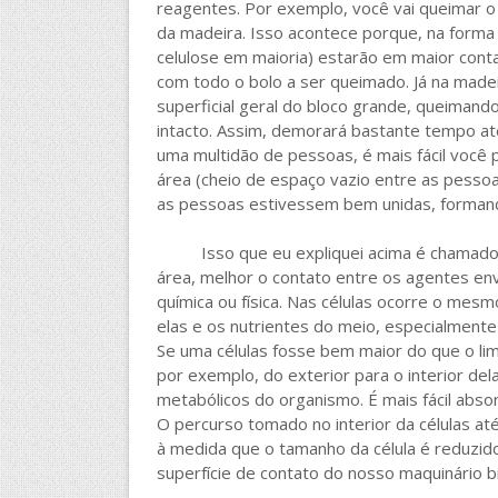
reagentes. Por exemplo, você vai queimar o 
da madeira. Isso acontece porque, na forma 
celulose em maioria) estarão em maior contat
com todo o bolo a ser queimado. Já na madei
superficial geral do bloco grande, queimando
intacto. Assim, demorará bastante tempo at
uma multidão de pessoas, é mais fácil você 
área (cheio de espaço vazio entre as pesso
as pessoas estivessem bem unidas, formand
Isso que eu expliquei acima é chamado de 
área, melhor o contato entre os agentes env
química ou física. Nas células ocorre o mesm
elas e os nutrientes do meio, especialmente
Se uma células fosse bem maior do que o lim
por exemplo, do exterior para o interior del
metabólicos do organismo. É mais fácil abso
O percurso tomado no interior da células at
à medida que o tamanho da célula é reduzido
superfície de contato do nosso maquinário bi