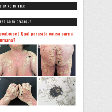
SIGA NO TWITTER
ARTIGO EM DESTAQUE
scabiose | Qual parasita causa sarna
umana?