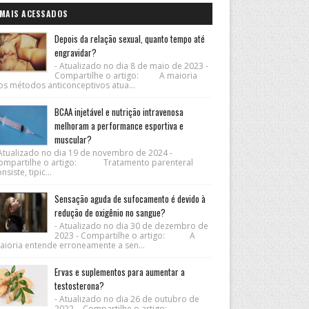
MAIS ACESSADOS
Depois da relação sexual, quanto tempo até
engravidar?
- Atualizado no dia 8 de maio de 2023 -
Compartilhe o artigo: A maioria
os métodos anticonceptivos atua...
BCAA injetável e nutrição intravenosa
melhoram a performance esportiva e
muscular?
 Atualizado no dia 19 de novembro de 2024 -
ompartilhe o artigo: Tratamento parenteral
nsiste, tipic...
Sensação aguda de sufocamento é devido à
redução de oxigênio no sangue?
- Atualizado no dia 30 de dezembro de
2023 - Compartilhe o artigo: A
aioria entende erroneamente a sen...
Ervas e suplementos para aumentar a
testosterona?
- Atualizado no dia 26 de outubro de
2022 - Compartilhe o artigo: