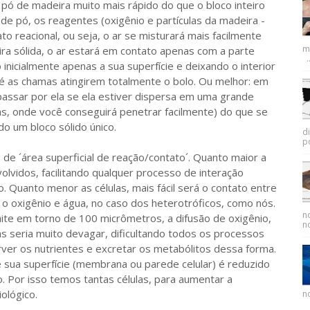
pó de madeira muito mais rápido do que o bloco inteiro
de pó, os reagentes (oxigênio e partículas da madeira -
o reacional, ou seja, o ar se misturará mais facilmente
m
ra sólida, o ar estará em contato apenas com a parte
..
 inicialmente apenas a sua superfície e deixando o interior
é as chamas atingirem totalmente o bolo. Ou melhor: em
passar por ela se ela estiver dispersa em uma grande
as, onde você conseguirá penetrar facilmente) do que se
o um bloco sólido único.
d
p
´área superficial de reação/contato´. Quanto maior a
olvidos, facilitando qualquer processo de interação
o. Quanto menor as células, mais fácil será o contato entre
 o oxigênio e água, no caso dos heterotróficos, como nós.
n
ite em torno de 100 micrômetros, a difusão de oxigênio,
no
as seria muito devagar, dificultando todos os processos
rver os nutrientes e excretar os metabólitos dessa forma.
é sua superfície (membrana ou parede celular) é reduzido
. Por isso temos tantas células, para aumentar a
ológico.
no