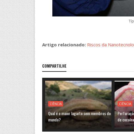
Típ
Artigo relacionado:
Riscos da Nanotecnolo
COMPARTILHE
CIÊNCIA
CIÊNCIA
Qual é o maior lagarto sem membros do
Perfuração
mundo?
de cocaín