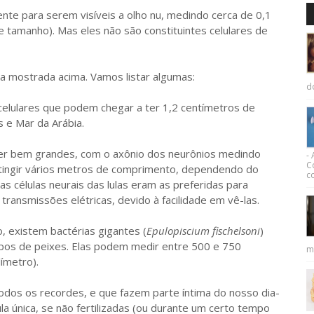
nte para serem visíveis a olho nu, medindo cerca de 0,1
e tamanho). Mas eles não são constituintes celulares de
a mostrada acima. Vamos listar algumas:
d
elulares que podem chegar a ter 1,2 centímetros de
 e Mar da Arábia.
ser bem grandes, com o axônio dos neurônios medindo
-
C
atingir vários metros de comprimento, dependendo do
co
s células neurais das lulas eram as preferidas para
ransmissões elétricas, devido à facilidade em vê-las.
, existem bactérias gigantes (
Epulopiscium fischelsoni
)
tipos de peixes. Elas podem medir entre 500 e 750
m
ímetro).
todos os recordes, e que fazem parte íntima do nosso dia-
la única, se não fertilizadas (ou durante um certo tempo