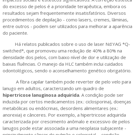
do excesso de pelos é a prioridade terapêutica, embora os
resultados sejam frequentemente insatisfatórios. Diversos
procedimentos de depilação - como lasers, cremes, lâminas,
entre outros - podem ser utilizados para melhorar a aparência
do paciente.
Há relatos publicados sobre o uso de laser Nd:YAG *Q-
switched*, que promoveu uma redução de 40% a 80% na
densidade dos pelos, com baixo nível de dor e utilização de
baixas fluências. O manejo da HLC também inclui cuidados
odontológicos, sendo o aconselhamento genético obrigatório.
A fibra capilar também pode reverter de pelo velo para
lanugo em adultos, caracterizando um quadro de
hipertricose lanuginosa adquirida
. A condição pode ser
induzida por certos medicamentos (ex.: ciclosporina), doenças
metabólicas ou endócrinas, desordens alimentares (ex.:
anorexia) e cânceres. Por exemplo, a hipertricose adquirida
caracterizada por crescimento anômalo e excessivo de pelos
lanugos pode estar associada a uma neoplasia subjacente -
principalmente câncer de pulmão e colorretal -, condição