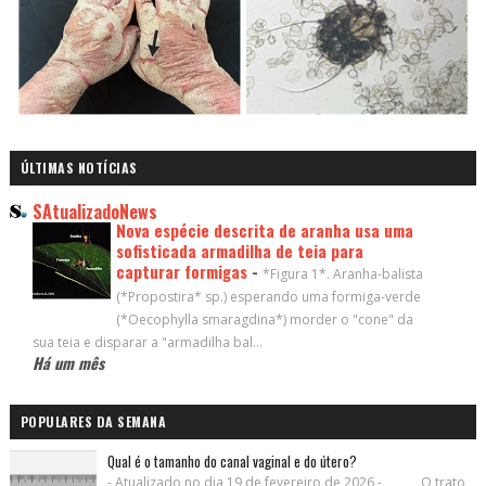
ÚLTIMAS NOTÍCIAS
SAtualizadoNews
Nova espécie descrita de aranha usa uma
sofisticada armadilha de teia para
capturar formigas
-
*Figura 1*. Aranha-balista
(*Propostira* sp.) esperando uma formiga-verde
(*Oecophylla smaragdina*) morder o "cone" da
sua teia e disparar a "armadilha bal...
Há um mês
POPULARES DA SEMANA
Qual é o tamanho do canal vaginal e do útero?
- Atualizado no dia 19 de fevereiro de 2026 - O trato