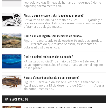
reprodutivo das fêmeas de humanos modernos ( Homo
sapiens ) normalmente con...
Afinal, o que é e como tratar Ejaculação precoce?
- Atualizado no dia 24 de maio de 2025 - Ejaculação
precoce é uma das disfunções sexuais mais comuns que
afetam a população masc...
Qual é o maior lagarto sem membros do mundo?
Figura 1 . Lagarto adulto da espécie Pseudopus apodus.
Diferente do que muitos pensam, as serpentes ou
cobras não são os únicos...
Qual é o animal mais massivo do mundo?
- Atualizado no dia 21 de maio de 2024 - A Baleia-Azul (
Balaenoptera musculus ) é o mais massivo animal hoje no
nosso planet...
Barata-d'água é uma barata ou um percevejo?
Figura 1 . Percevejo da espécie Lethocerus americanus . -
Atualizado no dia 15 de dezembro de 2024 - Apesar
do nome, insetos po...
MAIS ACESSADOS
Depois da relação sexual, quanto tempo até engravidar?