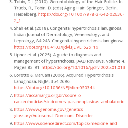
Tobin, D.J. (2010). Gerontobiology of the Hair Follicle. In:
Trüeb, R., Tobin, D. (eds) Aging Hair. Springer, Berlin,
Heidelberg.
https://doi.org/10.1007/978-3-642-02636-
2_1
Shah et al. (2018). Congenital hypertrichosis lanuginosa.
Indian Journal of Dermatology, Venereology, and
Leprology, 84:248. Congenital hypertrichosis lanuginosa.
https://doi.org/10.4103/ijdvl.IJDVL_525_16
Lipner et al. (2025). A guide to diagnosis and
management of hypertrichosis. JAAD Reviews, Volume 4,
Pages 83-91.
https://doi.org/10.1016/j.jdrv.2025.01.013
Lorette & Maruani (2006). Acquired Hypertrichosis
Lanuginosa. NEJM, 354:2696.
https://doi.org/10.1056/NEJMicm050344
https://accamargo.org.br/sobre-o-
cancer/noticias/sindromes-paraneoplasicas-ambulatorio
https://www.genome.gov/genetics-
glossary/Autosomal-Dominant-Disorder
https://www.sciencedirect.com/topics/medicine-and-