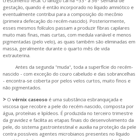
crescimento fetal. O lanugo cai na ~33° a 36° semana de
gestação, quando é então incorporado no líquido amniótico e
eventualmente contribui para a composição do mecônio
(primeira defecação do recém-nascido). Posteriormente,
esses mesmos folículos passam a produzir fibras capilares
muito mais finas, mais curtas, com medula variável e menos
pigmentadas (pelo velo), as quais também são eliminadas em
massa, geralmente durante o quarto mês de vida
extrauterina.
Antes da segunda "muda", toda a superfície do recém-
nascido - com exceção do couro cabeludo e das sobrancelhas
- encontra-se coberta por pelos velos curtos, muito finos e
não pigmentados.
>
O
vérnix caseoso
é uma substância esbranquiçada e
viscosa que recobre a pele do recém-nascido, composta por
água, proteínas e lipídeos. É produzida no terceiro trimestre
da gravidez e facilita as etapas finais do desenvolvimento da
pele, do sistema gastrointestinal e auxilia na proteção da pele
contra possíveis agentes microbianos presentes no líquido