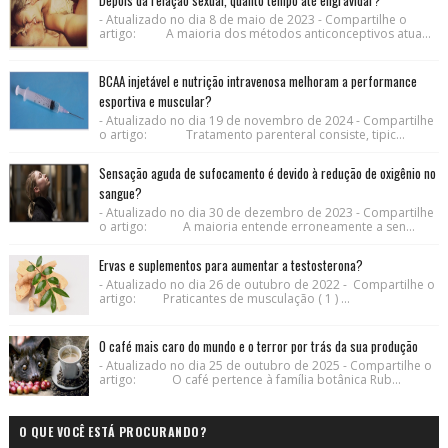
- Atualizado no dia 8 de maio de 2023 - Compartilhe o
artigo: A maioria dos métodos anticonceptivos atua...
BCAA injetável e nutrição intravenosa melhoram a performance
esportiva e muscular?
- Atualizado no dia 19 de novembro de 2024 - Compartilhe
o artigo: Tratamento parenteral consiste, tipic...
Sensação aguda de sufocamento é devido à redução de oxigênio no
sangue?
- Atualizado no dia 30 de dezembro de 2023 - Compartilhe
o artigo: A maioria entende erroneamente a sen...
Ervas e suplementos para aumentar a testosterona?
- Atualizado no dia 26 de outubro de 2022 - Compartilhe o
artigo: Praticantes de musculação ( 1 ) ...
O café mais caro do mundo e o terror por trás da sua produção
- Atualizado no dia 25 de outubro de 2025 - Compartilhe o
artigo: O café pertence à família botânica Rub...
O QUE VOCÊ ESTÁ PROCURANDO?