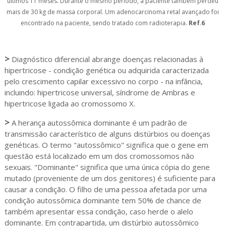
últimos 11 meses. Durante o mesmo período, a paciente também perdeu
mais de 30 kg de massa corporal. Um adenocarcinoma retal avançado foi
encontrado na paciente, sendo tratado com radioterapia.
Ref
.
6
>
Diagnóstico diferencial abrange doenças relacionadas à
hipertricose - condição genética ou adquirida caracterizada
pelo crescimento capilar excessivo no corpo - na infância,
incluindo: hipertricose universal, síndrome de Ambras e
hipertricose ligada ao cromossomo X.
>
A herança autossômica dominante é um padrão de
transmissão característico de alguns distúrbios ou doenças
genéticas. O termo "autossômico" significa que o gene em
questão está localizado em um dos cromossomos não
sexuais. "Dominante" significa que uma única cópia do gene
mutado (proveniente de um dos genitores) é suficiente para
causar a condição. O filho de uma pessoa afetada por uma
condição autossômica dominante tem 50% de chance de
também apresentar essa condição, caso herde o alelo
dominante. Em contrapartida, um distúrbio autossômico