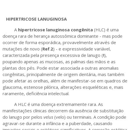
HIPERTRICOSE LANUGINOSA
A
hipertricose lanuginosa congênita
(HLC) é uma
doença rara de herança autossômica dominante - mas pode
ocorrer de forma esporádica, provavelmente através de
mutações de novo (
Ref
.
2
) - e expressividade variável,
caracterizada pela presença excessiva de lanugo (
!
),
poupando apenas as mucosas, as palmas das mãos e as
plantas dos pés. Pode estar associada a outras anomalias
congênitas, principalmente de origem dentária, mas também
pode afetar as orelhas, além de manifestar-se em quadros de
glaucoma, estenose pilórica, alterações esqueléticas e, mais
raramente, deficiência intelectual.
A HLC é uma doença extremamente rara. As
manifestações clínicas decorrem da ausência de substituição
do lanugo por pelos
velus
(velo) ou terminais. A condição pode
agravar-se durante a infância e a puberdade, causando
impactos sociais e estéticos significativos. A correção estética