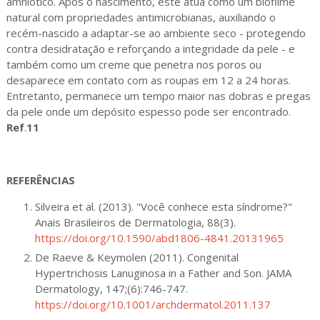
amniótico. Após o nascimento, este atua como um biofilme
natural com propriedades antimicrobianas, auxiliando o
recém-nascido a adaptar-se ao ambiente seco - protegendo
contra desidratação e reforçando a integridade da pele - e
também como um creme que penetra nos poros ou
desaparece em contato com as roupas em 12 a 24 horas.
Entretanto, permanece um tempo maior nas dobras e pregas
da pele onde um depósito espesso pode ser encontrado.
Ref
.
11
REFERÊNCIAS
Silveira et al. (2013). "Você conhece esta síndrome?"
Anais Brasileiros de Dermatologia, 88(3).
https://doi.org/10.1590/abd1806-4841.20131965
De Raeve & Keymolen (2011). Congenital
Hypertrichosis Lanuginosa in a Father and Son. JAMA
Dermatology, 147;(6):746-747.
https://doi.org/10.1001/archdermatol.2011.137