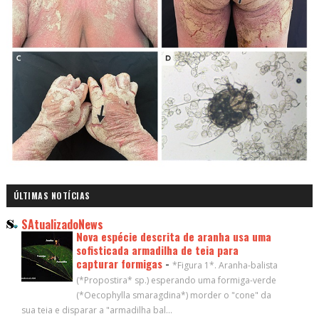
ÚLTIMAS NOTÍCIAS
SAtualizadoNews
Nova espécie descrita de aranha usa uma
sofisticada armadilha de teia para
capturar formigas
-
*Figura 1*. Aranha-balista
(*Propostira* sp.) esperando uma formiga-verde
(*Oecophylla smaragdina*) morder o "cone" da
sua teia e disparar a "armadilha bal...