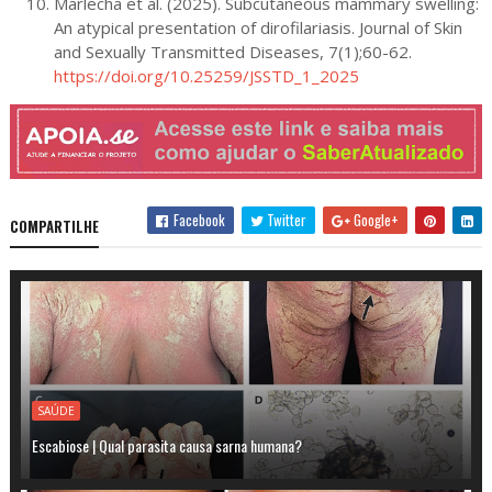
Marlecha et al. (2025). Subcutaneous mammary swelling:
An atypical presentation of dirofilariasis. Journal of Skin
and Sexually Transmitted Diseases, 7(1);60-62.
https://doi.org/10.25259/JSSTD_1_2025
Facebook
Twitter
Google+
COMPARTILHE
SAÚDE
Escabiose | Qual parasita causa sarna humana?