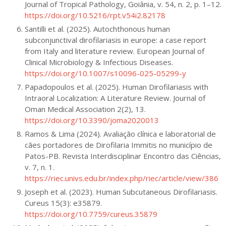
Journal of Tropical Pathology, Goiânia, v. 54, n. 2, p. 1–12.
https://doi.org/10.5216/rpt.v54i2.82178
Santilli et al. (2025). Autochthonous human
subconjunctival dirofilariasis in europe: a case report
from Italy and literature review. European Journal of
Clinical Microbiology & Infectious Diseases.
https://doi.org/10.1007/s10096-025-05299-y
Papadopoulos et al. (2025). Human Dirofilariasis with
Intraoral Localization: A Literature Review. Journal of
Oman Medical Association 2(2), 13.
https://doi.org/10.3390/joma2020013
Ramos & Lima (2024). Avaliação clínica e laboratorial de
cães portadores de Dirofilaria Immitis no município de
Patos-PB. Revista Interdisciplinar Encontro das Ciências,
v. 7, n. 1.
https://riec.univs.edu.br/index.php/riec/article/view/386
Joseph et al. (2023). Human Subcutaneous Dirofilariasis.
Cureus 15(3): e35879.
https://doi.org/10.7759/cureus.35879