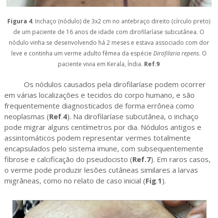
Figura 4
. Inchaço (nódulo) de 3x2 cm no antebraço direito (círculo preto)
de um paciente de 16 anos de idade com dirofilaríase subcutânea. O
nódulo vinha se desenvolvendo há 2 meses e estava associado com dor
leve e continha um verme adulto fêmea da espécie
Dirofilaria repens
. O
paciente vivia em Kerala, Índia.
Ref
.
9
Os nódulos causados pela dirofilaríase podem ocorrer
em várias localizações e tecidos do corpo humano, e são
frequentemente diagnosticados de forma errônea como
neoplasmas (
Ref
.
4
). Na dirofilaríase subcutânea, o inchaço
pode migrar alguns centímetros por dia. Nódulos antigos e
assintomáticos podem representar vermes totalmente
encapsulados pelo sistema imune, com subsequentemente
fibrose e calcificação do pseudocisto (
Ref.7
). Em raros casos,
o verme pode produzir lesões cutâneas similares a larvas
migrâneas, como no relato de caso inicial (
Fig
.
1
).