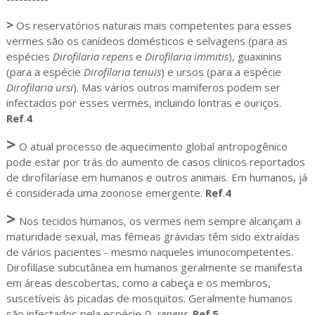
>
Os reservatórios naturais mais competentes para esses
vermes são os canídeos domésticos e selvagens (para as
espécies
Dirofilaria repens
e
Dirofilaria immitis
), guaxinins
(para a espécie
Dirofilaria tenuis
) e ursos (para a espécie
Dirofilaria ursi
). Mas vários outros mamíferos podem ser
infectados por esses vermes, incluindo lontras e ouriços.
Ref
.
4
>
O atual processo de aquecimento global antropogênico
pode estar por trás do aumento de casos clínicos reportados
de dirofilaríase em humanos e outros animais. Em humanos, já
é considerada uma zoonose emergente.
Ref
.
4
>
Nos tecidos humanos, os vermes nem sempre alcançam a
maturidade sexual, mas fêmeas grávidas têm sido extraídas
de vários pacientes - mesmo naqueles imunocompetentes.
Dirofilíase subcutânea em humanos geralmente se manifesta
em áreas descobertas, como a cabeça e os membros,
suscetíveis às picadas de mosquitos. Geralmente humanos
são infectados pela espécie
D. repens
.
Ref
.
5