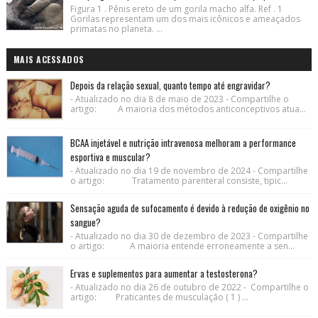
Figura 1 . Pênis ereto de um gorila macho alfa. Ref . 1
Gorilas representam um dos mais icônicos e ameaçados
primatas no planeta. ...
MAIS ACESSADOS
Depois da relação sexual, quanto tempo até engravidar?
- Atualizado no dia 8 de maio de 2023 - Compartilhe o
artigo: A maioria dos métodos anticonceptivos atua...
BCAA injetável e nutrição intravenosa melhoram a performance
esportiva e muscular?
- Atualizado no dia 19 de novembro de 2024 - Compartilhe
o artigo: Tratamento parenteral consiste, tipic...
Sensação aguda de sufocamento é devido à redução de oxigênio no
sangue?
- Atualizado no dia 30 de dezembro de 2023 - Compartilhe
o artigo: A maioria entende erroneamente a sen...
Ervas e suplementos para aumentar a testosterona?
- Atualizado no dia 26 de outubro de 2022 - Compartilhe o
artigo: Praticantes de musculação ( 1 ) ...