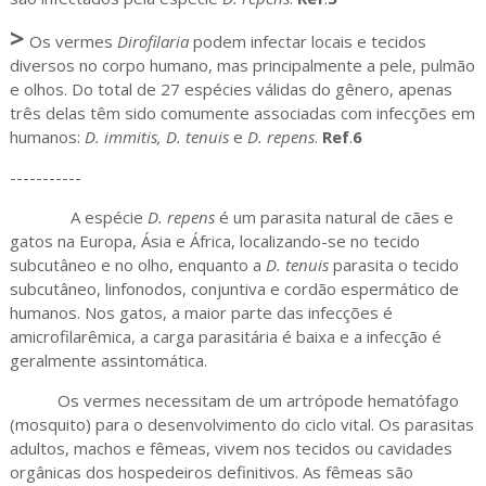
>
Os vermes
Dirofilaria
podem infectar locais e tecidos
diversos no corpo humano, mas principalmente a pele, pulmão
e olhos. Do total de 27 espécies válidas do gênero, apenas
três delas têm sido comumente associadas com infecções em
humanos:
D. immitis,
D. tenuis
e
D. repens
.
Ref
.
6
-----------
A espécie
D. repens
é um parasita natural de cães e
gatos na Europa, Ásia e África, localizando-se no tecido
subcutâneo e no olho, enquanto a
D. tenuis
parasita o tecido
subcutâneo, linfonodos, conjuntiva e cordão espermático de
humanos. Nos gatos, a maior parte das infecções é
amicrofilarêmica, a carga parasitária é baixa e a infecção é
geralmente assintomática.
Os vermes necessitam de um artrópode hematófago
(mosquito) para o desenvolvimento do ciclo vital. Os parasitas
adultos, machos e fêmeas, vivem nos tecidos ou cavidades
orgânicas dos hospedeiros definitivos. As fêmeas são