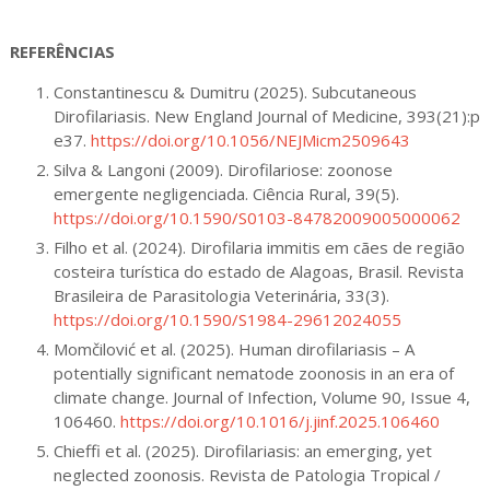
REFERÊNCIAS
Constantinescu & Dumitru (2025). Subcutaneous
Dirofilariasis. New England Journal of Medicine, 393(21):p
e37.
https://doi.org/10.1056/NEJMicm2509643
Silva & Langoni (2009). Dirofilariose: zoonose
emergente negligenciada. Ciência Rural, 39(5).
https://doi.org/10.1590/S0103-84782009005000062
Filho et al. (2024). Dirofilaria immitis em cães de região
costeira turística do estado de Alagoas, Brasil. Revista
Brasileira de Parasitologia Veterinária, 33(3).
https://doi.org/10.1590/S1984-29612024055
Momčilović et al. (2025). Human dirofilariasis – A
potentially significant nematode zoonosis in an era of
climate change. Journal of Infection, Volume 90, Issue 4,
106460.
https://doi.org/10.1016/j.jinf.2025.106460
Chieffi et al. (2025). Dirofilariasis: an emerging, yet
neglected zoonosis. Revista de Patologia Tropical /