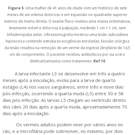
Figura 5
. Uma mulher de 41 anos de idade com um histórico de sete
meses de um edema doloroso e em expansão no quadrante superior
externo da mama direita. O exame físico revelou uma massa eritematosa,
levemente móvel e dolorosa à palpação, medindo 1 cm × 1 cm, sem
linfadenopatia axilar. Ultrassonografia mostrou uma lesão subcutânea
hipoecoica contendo estruturas ecogênicas enroladas. Excisão cirúrgica
da lesão resultou na remoção de um verme da espécie
Dirofilaria
de 14,5
cm de comprimento. O paciente recebeu antibióticos por via oral e
dietilcarbamazina como tratamento.
Ref
.
10
A larva infectante L3 se desenvolve em três a quatro
meses após a inoculação, evolui para a larva de quarto
estágio (L4) nos vasos sanguíneos, entre três e nove dias
pós-infecção, ocorrendo a quarta muda (L5) entre 50 e 58
dias pós-infecção. As larvas L5 chegam ao ventrículo direito
dos cães 20 dias após a quarta muda, aproximadamente 70
dias após a inoculação.
Os vermes adultos podem viver por vários anos no
cão, e a microfilária pode sobreviver, no máximo, por dois