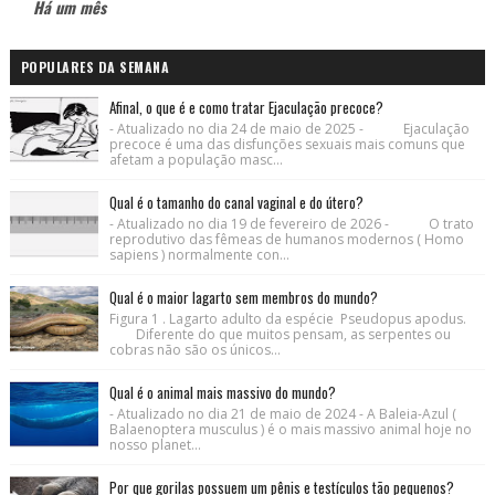
Há um mês
POPULARES DA SEMANA
Afinal, o que é e como tratar Ejaculação precoce?
- Atualizado no dia 24 de maio de 2025 - Ejaculação
precoce é uma das disfunções sexuais mais comuns que
afetam a população masc...
Qual é o tamanho do canal vaginal e do útero?
- Atualizado no dia 19 de fevereiro de 2026 - O trato
reprodutivo das fêmeas de humanos modernos ( Homo
sapiens ) normalmente con...
Qual é o maior lagarto sem membros do mundo?
Figura 1 . Lagarto adulto da espécie Pseudopus apodus.
Diferente do que muitos pensam, as serpentes ou
cobras não são os únicos...
Qual é o animal mais massivo do mundo?
- Atualizado no dia 21 de maio de 2024 - A Baleia-Azul (
Balaenoptera musculus ) é o mais massivo animal hoje no
nosso planet...
Por que gorilas possuem um pênis e testículos tão pequenos?