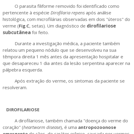
O parasita filiforme removido foi identificado como
pertencente à espécie
Dirofilaria repens
após análise
histológica, com microfilárias observadas em dois "úteros" do
dirofilariose
verme (
Fig
.
C
, setas). Um diagnóstico de
subcutânea
foi feito.
Durante a investigação médica, a paciente também
relatou um pequeno nódulo que se desenvolveu na sua
têmpora direita 1 mês antes da apresentação hospitalar e
que desapareceu 1 dia antes da lesão serpentina aparecer na
pálpebra esquerda.
Após extração do verme, os sintomas da paciente se
resolveram.
DIROFILARIOSE
A dirofilariose, também chamada "doença do verme do
coração" (
heartworm disease
), é uma
antropozoonose
emergente
de cães, de caráter crônico, causada por vermes