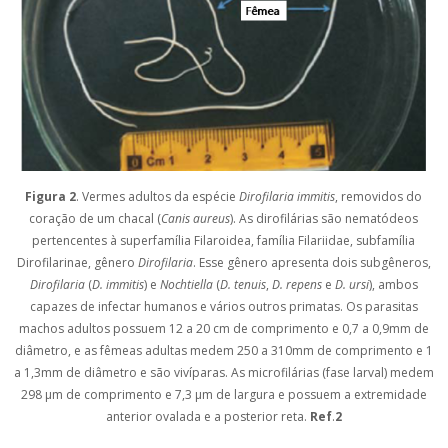
Figura 2
. Vermes adultos da espécie
Dirofilaria immitis
, removidos do
coração de um chacal (
Canis aureus
). As dirofilárias são nematódeos
pertencentes à superfamília Filaroidea, família Filariidae, subfamília
Dirofilarinae, gênero
Dirofilaria
. Esse gênero apresenta dois subgêneros,
Dirofilaria
(
D. immitis
) e
Nochtiella
(
D. tenuis
,
D. repens
e
D. ursi
), ambos
capazes de infectar humanos e vários outros primatas. Os parasitas
machos adultos possuem 12 a 20 cm de comprimento e 0,7 a 0,9mm de
diâmetro, e as fêmeas adultas medem 250 a 310mm de comprimento e 1
a 1,3mm de diâmetro e são vivíparas. As microfilárias (fase larval) medem
298 µm de comprimento e 7,3 µm de largura e possuem a extremidade
anterior ovalada e a posterior reta.
Ref
.
2