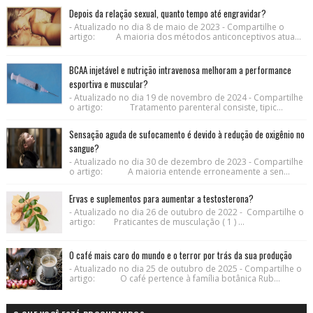
Depois da relação sexual, quanto tempo até engravidar?
- Atualizado no dia 8 de maio de 2023 - Compartilhe o
artigo: A maioria dos métodos anticonceptivos atua...
BCAA injetável e nutrição intravenosa melhoram a performance
esportiva e muscular?
- Atualizado no dia 19 de novembro de 2024 - Compartilhe
o artigo: Tratamento parenteral consiste, tipic...
Sensação aguda de sufocamento é devido à redução de oxigênio no
sangue?
- Atualizado no dia 30 de dezembro de 2023 - Compartilhe
o artigo: A maioria entende erroneamente a sen...
Ervas e suplementos para aumentar a testosterona?
- Atualizado no dia 26 de outubro de 2022 - Compartilhe o
artigo: Praticantes de musculação ( 1 ) ...
O café mais caro do mundo e o terror por trás da sua produção
- Atualizado no dia 25 de outubro de 2025 - Compartilhe o
artigo: O café pertence à família botânica Rub...