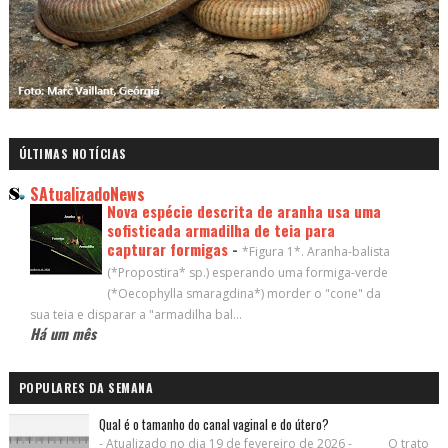
ÚLTIMAS NOTÍCIAS
SAtualizadoNews
Nova espécie descrita de aranha usa uma
sofisticada armadilha de teia para
capturar formigas
-
*Figura 1*. Aranha-balista
(*Propostira* sp.) esperando uma formiga-verde
(*Oecophylla smaragdina*) morder o "cone" da
sua teia e disparar a "armadilha bal...
Há um mês
POPULARES DA SEMANA
Qual é o tamanho do canal vaginal e do útero?
- Atualizado no dia 19 de fevereiro de 2026 - O trato