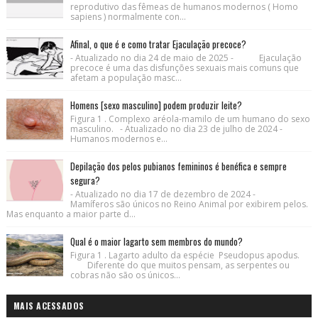
reprodutivo das fêmeas de humanos modernos ( Homo
sapiens ) normalmente con...
Afinal, o que é e como tratar Ejaculação precoce?
- Atualizado no dia 24 de maio de 2025 - Ejaculação
precoce é uma das disfunções sexuais mais comuns que
afetam a população masc...
Homens [sexo masculino] podem produzir leite?
Figura 1 . Complexo aréola-mamilo de um humano do sexo
masculino. - Atualizado no dia 23 de julho de 2024 -
Humanos modernos e...
Depilação dos pelos pubianos femininos é benéfica e sempre
segura?
- Atualizado no dia 17 de dezembro de 2024 -
Mamíferos são únicos no Reino Animal por exibirem pelos.
Mas enquanto a maior parte d...
Qual é o maior lagarto sem membros do mundo?
Figura 1 . Lagarto adulto da espécie Pseudopus apodus.
Diferente do que muitos pensam, as serpentes ou
cobras não são os únicos...
MAIS ACESSADOS