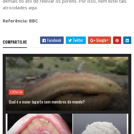
demais no ato de relevar os poréns. Por isso, nem listei tais
atrocidades aqui.
Referência: BBC
Facebook
Twitter
Google+
COMPARTILHE
CIÊNCIA
Qual é o maior lagarto sem membros do mundo?