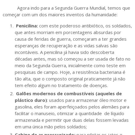
Agora indo para a Segunda Guerra Mundial, temos que
começar com um dos maiores inventos da humanidade:
Penicilina:
com este poderoso antibiótico, os soldados,
que antes morriam em porcentagens absurdas por
causa de feridas de guerra, começaram a ter grandes
esperanças de recuperação e as vidas salvas são
incontáveis. A penicilina já havia sido descoberta
décadas antes, mas só começou a ser usada de fato no
meio da Segunda Guerra, inicialmente como teste em
pesquisas de campo. Hoje, a resistência bacteriana é
tão alta, que o composto original praticamente já não
tem efeito algum no tratamento de doenças.
Galões modernos de combustíveis (aqueles de
plástico duro)
: usados para armazenar óleo motor e
gasolina, eles foram aperfeiçoados pelos alemães para
facilitar o manuseio, otimizar a quantidade de líquido
armazenada e permitir que duas delas fossem levadas
em uma única mão pelos soldados;
Cabine de ar pressurizado:
para pilotar os jatos e