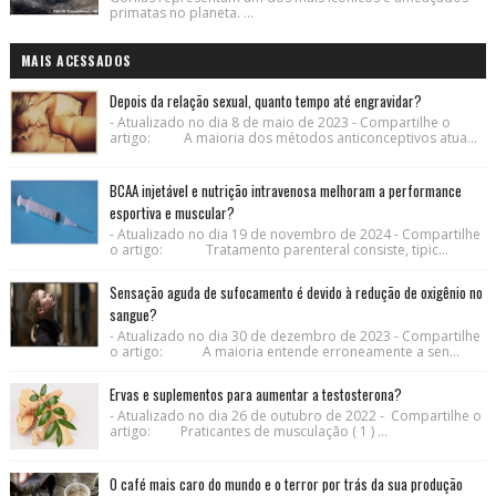
primatas no planeta. ...
MAIS ACESSADOS
Depois da relação sexual, quanto tempo até engravidar?
- Atualizado no dia 8 de maio de 2023 - Compartilhe o
artigo: A maioria dos métodos anticonceptivos atua...
BCAA injetável e nutrição intravenosa melhoram a performance
esportiva e muscular?
- Atualizado no dia 19 de novembro de 2024 - Compartilhe
o artigo: Tratamento parenteral consiste, tipic...
Sensação aguda de sufocamento é devido à redução de oxigênio no
sangue?
- Atualizado no dia 30 de dezembro de 2023 - Compartilhe
o artigo: A maioria entende erroneamente a sen...
Ervas e suplementos para aumentar a testosterona?
- Atualizado no dia 26 de outubro de 2022 - Compartilhe o
artigo: Praticantes de musculação ( 1 ) ...
O café mais caro do mundo e o terror por trás da sua produção