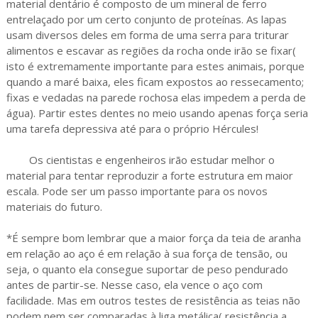
material dentário é composto de um mineral de ferro
entrelaçado por um certo conjunto de proteínas. As lapas
usam diversos deles em forma de uma serra para triturar
alimentos e escavar as regiões da rocha onde irão se fixar(
isto é extremamente importante para estes animais, porque
quando a maré baixa, eles ficam expostos ao ressecamento;
fixas e vedadas na parede rochosa elas impedem a perda de
água). Partir estes dentes no meio usando apenas força seria
uma tarefa depressiva até para o próprio Hércules!
Os cientistas e engenheiros irão estudar melhor o
material para tentar reproduzir a forte estrutura em maior
escala. Pode ser um passo importante para os novos
materiais do futuro.
*É sempre bom lembrar que a maior força da teia de aranha
em relação ao aço é em relação à sua força de tensão, ou
seja, o quanto ela consegue suportar de peso pendurado
antes de partir-se. Nesse caso, ela vence o aço com
facilidade. Mas em outros testes de resistência as teias não
podem nem ser comparadas à liga metálica( resistência a