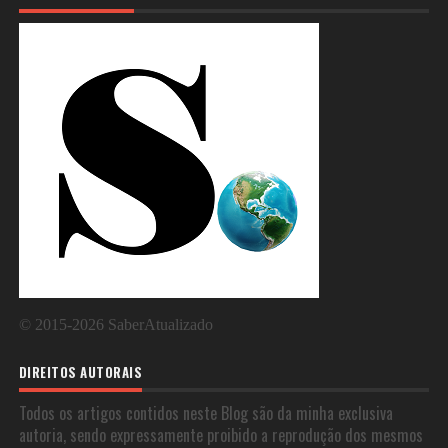
©
2015-2026
SaberAtualizado
DIREITOS AUTORAIS
Todos os artigos contidos neste Blog são da minha exclusiva
autoria, sendo expressamente proibido a reprodução dos mesmos