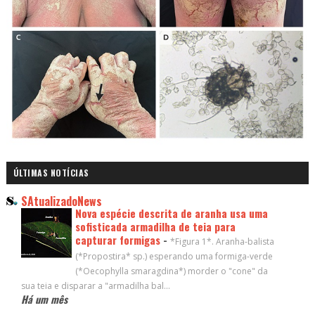
ÚLTIMAS NOTÍCIAS
SAtualizadoNews
Nova espécie descrita de aranha usa uma
sofisticada armadilha de teia para
capturar formigas
-
*Figura 1*. Aranha-balista
(*Propostira* sp.) esperando uma formiga-verde
(*Oecophylla smaragdina*) morder o "cone" da
sua teia e disparar a "armadilha bal...
Há um mês