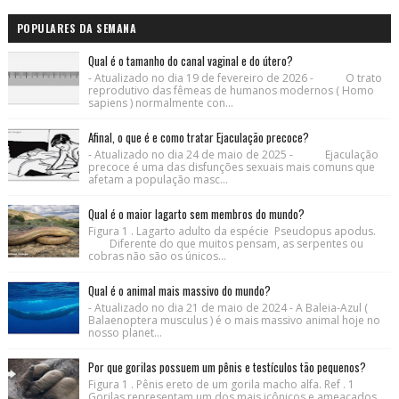
POPULARES DA SEMANA
Qual é o tamanho do canal vaginal e do útero?
- Atualizado no dia 19 de fevereiro de 2026 - O trato
reprodutivo das fêmeas de humanos modernos ( Homo
sapiens ) normalmente con...
Afinal, o que é e como tratar Ejaculação precoce?
- Atualizado no dia 24 de maio de 2025 - Ejaculação
precoce é uma das disfunções sexuais mais comuns que
afetam a população masc...
Qual é o maior lagarto sem membros do mundo?
Figura 1 . Lagarto adulto da espécie Pseudopus apodus.
Diferente do que muitos pensam, as serpentes ou
cobras não são os únicos...
Qual é o animal mais massivo do mundo?
- Atualizado no dia 21 de maio de 2024 - A Baleia-Azul (
Balaenoptera musculus ) é o mais massivo animal hoje no
nosso planet...
Por que gorilas possuem um pênis e testículos tão pequenos?
Figura 1 . Pênis ereto de um gorila macho alfa. Ref . 1
Gorilas representam um dos mais icônicos e ameaçados