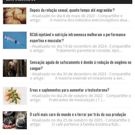
Depois da relação sexual, quanto tempo até engravidar?
- Atualizado no dia 8 de maio de 2023 - Compartilhe o
artigo: A maioria dos métodos anticonceptivos atua...
BCAA injetável e nutrição intravenosa melhoram a performance
esportiva e muscular?
- Atualizado no dia 19 de novembro de 2024 - Compartilhe
o artigo: Tratamento parenteral consiste, tipic...
Sensação aguda de sufocamento é devido à redução de oxigênio no
sangue?
- Atualizado no dia 30 de dezembro de 2023 - Compartilhe
o artigo: A maioria entende erroneamente a sen...
Ervas e suplementos para aumentar a testosterona?
- Atualizado no dia 26 de outubro de 2022 - Compartilhe o
artigo: Praticantes de musculação ( 1 ) ...
O café mais caro do mundo e o terror por trás da sua produção
- Atualizado no dia 25 de outubro de 2025 - Compartilhe o
artigo: O café pertence à família botânica Rub...