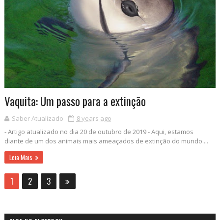
Vaquita: Um passo para a extinção
Saber Atualizado
8 years ago
- Artigo atualizado no dia 20 de outubro de 2019 - Aqui, estamos
diante de um dos animais mais ameaçados de extinção do mundo....
Leia Mais
1
2
3