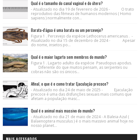
Qual é o tamanho do canal vaginal e do útero?
- Atualizado no dia 19 de fevereiro de 2026 - O trato
reprodutivo das fêmeas de humanos modernos ( Homo
sapiens ) normalmente con...
Barata-d'água é uma barata ou um percevejo?
Figura 1 . Percevejo da espécie Lethocerus americanus . -
Atualizado no dia 15 de dezembro de 2024 - Apesar
do nome, insetos po...
Qual é o maior lagarto sem membros do mundo?
Figura 1 . Lagarto adulto da espécie Pseudopus apodus.
Diferente do que muitos pensam, as serpentes ou
cobras não são os únicos...
Afinal, o que é e como tratar Ejaculação precoce?
- Atualizado no dia 24 de maio de 2025 - Ejaculação
precoce é uma das disfunções sexuais mais comuns que
afetam a população masc...
Qual é o animal mais massivo do mundo?
- Atualizado no dia 21 de maio de 2024 - A Baleia-Azul (
Balaenoptera musculus ) é o mais massivo animal hoje no
nosso planet...
MAIS ACESSADOS