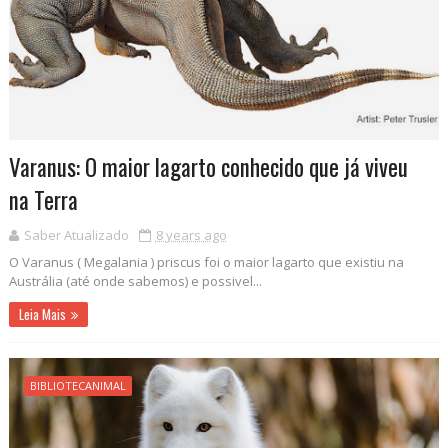
Varanus: O maior lagarto conhecido que já viveu
na Terra
Saber Atualizado
8 years ago
O Varanus ( Megalania ) priscus foi o maior lagarto que existiu na
Austrália (até onde sabemos) e possivel...
Leia Mais
BIBLIOTECANIMAL