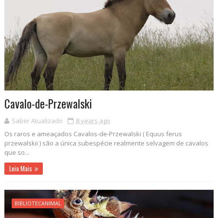
Cavalo-de-Przewalski
Saber Atualizado
8 years ago
Os raros e ameaçados Cavalos-de-Przewalski ( Equus ferus
przewalskii ) são a única subespécie realmente selvagem de cavalos
que so...
Leia Mais
BIBLIOTECANIMAL