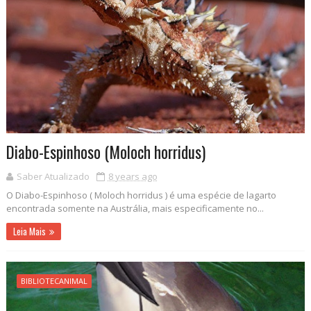
Diabo-Espinhoso (Moloch horridus)
Saber Atualizado
8 years ago
O Diabo-Espinhoso ( Moloch horridus ) é uma espécie de lagarto
encontrada somente na Austrália, mais especificamente no...
Leia Mais
BIBLIOTECANIMAL