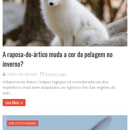
A raposa-do-ártico muda a cor da pelagem no
inverno?
Saber Atualizado
8 years ago
A Raposa-do-Ártico ( Vulpes lagopus ) é considerada um dos
mamíferos mais bem adaptados ao rigoroso frio das regiões do
extr...
Leia Mais
BIBLIOTECANIMAL