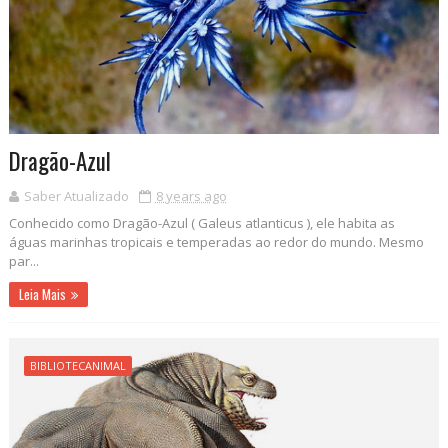
Dragão-Azul
Saber Atualizado
8 years ago
Conhecido como Dragão-Azul ( Galeus atlanticus ), ele habita as
águas marinhas tropicais e temperadas ao redor do mundo. Mesmo
par...
Leia Mais
BIBLIOTECANIMAL