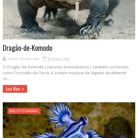
Dragão-de-Komodo
Saber Atualizado
8 years ago
O Dragão-de-Komodo ( Varanus komodoensis ), também conhecido
como Crocodilo-da-Terra, é a maior espécie de lagarto atualmente
co...
Leia Mais
BIBLIOTECANIMAL