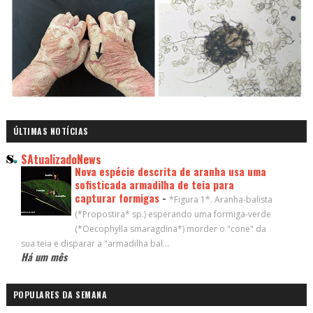
ÚLTIMAS NOTÍCIAS
SAtualizadoNews
Nova espécie descrita de aranha usa uma
sofisticada armadilha de teia para
capturar formigas
-
*Figura 1*. Aranha-balista
(*Propostira* sp.) esperando uma formiga-verde
(*Oecophylla smaragdina*) morder o "cone" da
sua teia e disparar a "armadilha bal...
Há um mês
POPULARES DA SEMANA